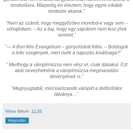
tombolásra. Márpedig én éreztem, hogy egyre inkább
tombolni akarok."
"Nem az számít, hogy meggyőzően mondod-e vagy sem –
sóhajtottam. – Az a baj, hogy egy sajnálom nem tesz jóvá
semmit."
"— A Bori-féle Evangélium – gúnyolódott Attila. – Boldogok
a lelki szegények, mert övék a napozás kiváltsága?"
" Merthogy a vámpírmúzsa nem vész el, csak átalakul. Ezt
akár nevezhetnénk a vámpírmúzsa-megmaradási
törvényének is."
"Megnyugtattál, mint karózandó vámpírt a defibrillátor
látványa…"
Niitaa
dátum:
12:05
Megosztás