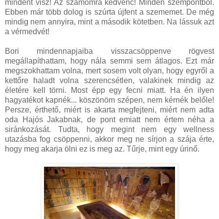
mindent visz! Az számomra kedvenc! Minden szempontból.
Ebben már több dolog is szúrta újfent a szememet. De még
mindig nem annyira, mint a második kötetben. Na lássuk azt
a vérmedvét!
Bori mindennapjaiba visszacsöppenve rögvest
megállapíthattam, hogy nála semmi sem átlagos. Ezt már
megszokhattam volna, mert sosem volt olyan, hogy egyről a
kettőre haladt volna szerencsétlen, valakinek mindig az
életére kell törni. Most épp egy fecni miatt. Ha én ilyen
hagyatékot kapnék... köszönöm szépen, nem kérnék belőle!
Persze, érthető, miért is akarta megfejteni, miért nem adta
oda Hajós Jakabnak, de pont emiatt nem értem néha a
siránkozását. Tudta, hogy megint nem egy wellness
utazásba fog csöppenni, akkor meg ne sírjon a szája érte,
hogy meg akarja ölni ez is meg az. Tűrje, mint egy úrinő.