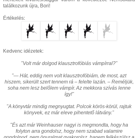
találkozunk újra, Bori!
Értékelés:
Kedvenc idézetek:
"Volt már dolgod klausztrofóbiás vámpírral?
"
"— Hát, eddig nem volt klausztrofóbiám, de most, azt
hiszem, sikerült szert tennem rá – felelte lazán. – Reméljük,
soha nem lesz belőlem vámpír. Az mekkora szívás lenne
így!"
"A könyvtár mindig megnyugtat. Polcok körös-körül, rajtuk
könyvek, ez már eleve pihentető látvány.
"
"És azt már Weinhauser nagyi is megmondta, hogy ha
folyton arra gondolsz, hogy nem szabad valamire
gondolnod, nem önuralmat gyakorolsz, hanem felkészülsz a