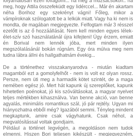
folyamatosan ezen lovagolni... na meg a múzsacsókon.. na
meg, hogy Attila összefeküdt egy lidérccel... Már én akartam
néha Borihoz egy szekrényt vágni! Főleg, mikor a
vámpíroknak szólogatott be a lelkük miatt. Vagy ha ki nem is
mondta, de magában megjegyezte. Felfogtam már 3 résszel
ezelőtt is az ő hozzáállását. Nem kell minden egyes lélek-
élet-szív szó használatánál újra kifejteni! Úgy érzem, emiatt
én Borival nem lennék jóba, mert minden ilyen
megszólalásánál bokán rúgnám. Egy óra múlva meg nem
tudna lábra állni és hallgathatnám évekig...
De a történethez visszakanyarodva - miután kiadtam
magamból ezt a gomolyfelhőt - nem is volt ez olyan rossz.
Persze, nem üti meg a harmadik kötet szintét, de a maga
nemében egész jó. Mert hát kapunk új szereplőket, kapunk
hihetetlen poénokat, jó kis szóváltásokat, a magyar nyelvet
teljes mértékben kihasználva. Van benne akció, van benne
agyalás, minimális romantikus szál, jó pár rejtély. Ugyan mi
hiányozhatna ebből még? Igazából semmi. Tényleg mindent
megkaptunk, amire csak vágyhatunk. Csak néhol, a
megvalósítással voltak gondjaim.
Például a történet legvégén, a megoldáson nem tudok
elmenni. Hiszen Bori teljesen kikészült - megjegyezném,