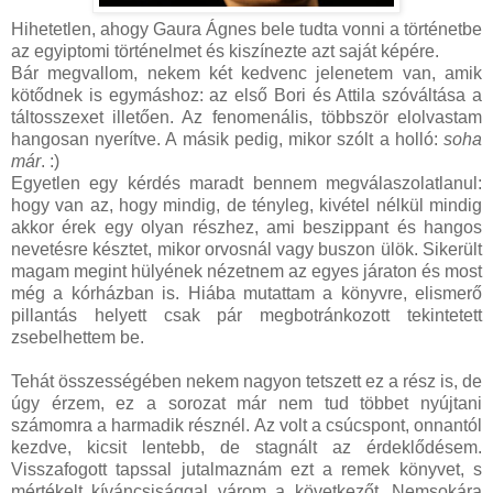
Hihetetlen, ahogy Gaura Ágnes bele tudta vonni a történetbe
az egyiptomi történelmet és kiszínezte azt saját képére.
Bár megvallom, nekem két kedvenc jelenetem van, amik
kötődnek is egymáshoz: az első Bori és Attila szóváltása a
táltosszexet illetően. Az fenomenális, többször elolvastam
hangosan nyerítve. A másik pedig, mikor szólt a holló:
soha
már
. :)
Egyetlen egy kérdés maradt bennem megválaszolatlanul:
hogy van az, hogy mindig, de tényleg, kivétel nélkül mindig
akkor érek egy olyan részhez, ami beszippant és hangos
nevetésre késztet, mikor orvosnál vagy buszon ülök. Sikerült
magam megint hülyének nézetnem az egyes járaton és most
még a kórházban is. Hiába mutattam a könyvre, elismerő
pillantás helyett csak pár megbotránkozott tekintetett
zsebelhettem be.
Tehát összességében nekem nagyon tetszett ez a rész is, de
úgy érzem, ez a sorozat már nem tud többet nyújtani
számomra a harmadik résznél. Az volt a csúcspont, onnantól
kezdve, kicsit lentebb, de stagnált az érdeklődésem.
Visszafogott tapssal jutalmaznám ezt a remek könyvet, s
mértékelt kíváncsisággal várom a következőt. Nemsokára