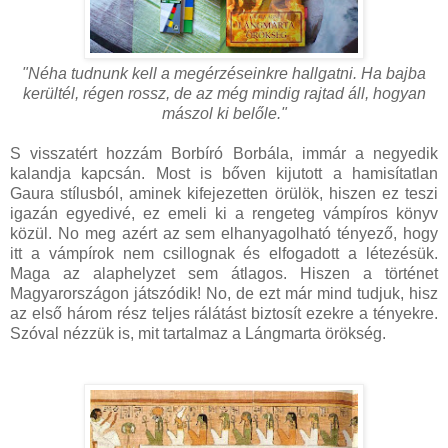
"Néha tudnunk kell a megérzéseinkre hallgatni. Ha bajba
kerültél, régen rossz, de az még mindig rajtad áll, hogyan
mászol ki belőle."
S visszatért hozzám Borbíró Borbála, immár a negyedik
kalandja kapcsán. Most is bőven kijutott a hamisítatlan
Gaura stílusból, aminek kifejezetten örülök, hiszen ez teszi
igazán egyedivé, ez emeli ki a rengeteg vámpíros könyv
közül. No meg azért az sem elhanyagolható tényező, hogy
itt a vámpírok nem csillognak és elfogadott a létezésük.
Maga az alaphelyzet sem átlagos. Hiszen a történet
Magyarországon játszódik! No, de ezt már mind tudjuk, hisz
az első három rész teljes rálátást biztosít ezekre a tényekre.
Szóval nézzük is, mit tartalmaz a Lángmarta örökség.