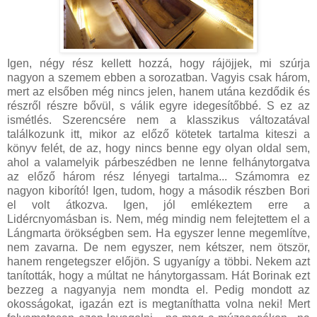
Igen, négy rész kellett hozzá, hogy rájöjjek, mi szúrja
nagyon a szemem ebben a sorozatban. Vagyis csak három,
mert az elsőben még nincs jelen, hanem utána kezdődik és
részről részre bővül, s válik egyre idegesítőbbé. S ez az
ismétlés. Szerencsére nem a klasszikus változatával
találkozunk itt, mikor az előző kötetek tartalma kiteszi a
könyv felét, de az, hogy nincs benne egy olyan oldal sem,
ahol a valamelyik párbeszédben ne lenne felhánytorgatva
az előző három rész lényegi tartalma... Számomra ez
nagyon kiborító! Igen, tudom, hogy a második részben Bori
el volt átkozva. Igen, jól emlékeztem erre a
Lidércnyomásban is. Nem, még mindig nem felejtettem el a
Lángmarta örökségben sem. Ha egyszer lenne megemlítve,
nem zavarna. De nem egyszer, nem kétszer, nem ötször,
hanem rengetegszer előjön. S ugyanígy a többi. Nekem azt
tanították, hogy a múltat ne hánytorgassam. Hát Borinak ezt
bezzeg a nagyanyja nem mondta el. Pedig mondott az
okosságokat, igazán ezt is megtaníthatta volna neki! Mert