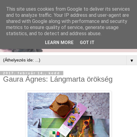
This site uses cookies from Google to deliver its services
and to analyze traffic. Your IP address and user-agent are
shared with Google along with performance and security
metrics to ensure quality of service, generate usage
statistics, and to detect and address abuse.
LEARN MORE
GOT IT
▼
2017. február 14., kedd
Gaura Ágnes: Lángmarta örökség