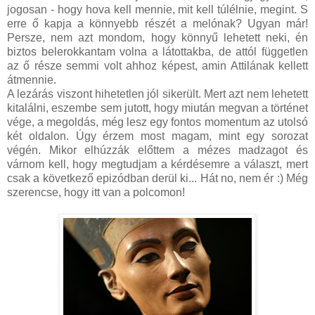
jogosan - hogy hova kell mennie, mit kell túlélnie, megint. S
erre ő kapja a könnyebb részét a melónak? Ugyan már!
Persze, nem azt mondom, hogy könnyű lehetett neki, én
biztos belerokkantam volna a látottakba, de attól független
az ő része semmi volt ahhoz képest, amin Attilának kellett
átmennie.
A lezárás viszont hihetetlen jól sikerült. Mert azt nem lehetett
kitalálni, eszembe sem jutott, hogy miután megvan a történet
vége, a megoldás, még lesz egy fontos momentum az utolsó
két oldalon. Úgy érzem most magam, mint egy sorozat
végén. Mikor elhúzzák előttem a mézes madzagot és
várnom kell, hogy megtudjam a kérdésemre a választ, mert
csak a következő epizódban derül ki... Hát no, nem ér :) Még
szerencse, hogy itt van a polcomon!