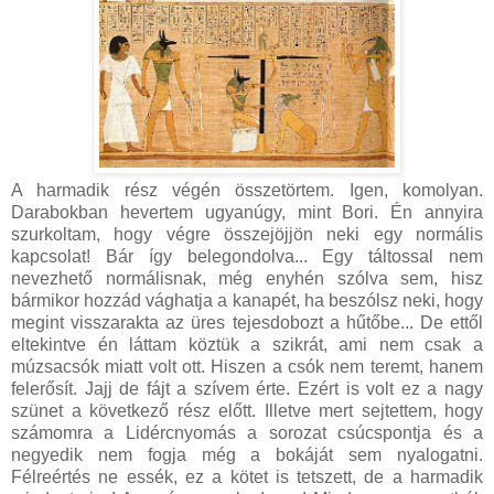
A harmadik rész végén összetörtem. Igen, komolyan.
Darabokban hevertem ugyanúgy, mint Bori. Én annyira
szurkoltam, hogy végre összejöjjön neki egy normális
kapcsolat! Bár így belegondolva... Egy táltossal nem
nevezhető normálisnak, még enyhén szólva sem, hisz
bármikor hozzád vághatja a kanapét, ha beszólsz neki, hogy
megint visszarakta az üres tejesdobozt a hűtőbe... De ettől
eltekintve én láttam köztük a szikrát, ami nem csak a
múzsacsók miatt volt ott. Hiszen a csók nem teremt, hanem
felerősít. Jajj de fájt a szívem érte. Ezért is volt ez a nagy
szünet a következő rész előtt. Illetve mert sejtettem, hogy
számomra a Lidércnyomás a sorozat csúcspontja és a
negyedik nem fogja még a bokáját sem nyalogatni.
Félreértés ne essék, ez a kötet is tetszett, de a harmadik