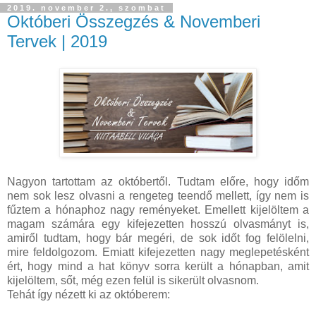
2019. november 2., szombat
Októberi Összegzés & Novemberi
Tervek | 2019
Nagyon tartottam az októbertől. Tudtam előre, hogy időm
nem sok lesz olvasni a rengeteg teendő mellett, így nem is
fűztem a hónaphoz nagy reményeket. Emellett kijelöltem a
magam számára egy kifejezetten hosszú olvasmányt is,
amiről tudtam, hogy bár megéri, de sok időt fog felölelni,
mire feldolgozom. Emiatt kifejezetten nagy meglepetésként
ért, hogy mind a hat könyv sorra került a hónapban, amit
kijelöltem, sőt, még ezen felül is sikerült olvasnom.
Tehát így nézett ki az októberem: