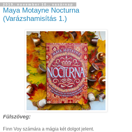
2019. november 10., vasárnap
Maya Motayne Nocturna
(Varázshamisítás 1.)
Fülszöveg:
Finn ​Voy számára a mágia két dolgot jelent.