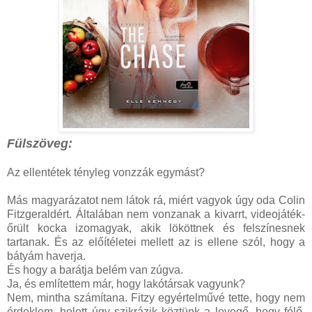
Fülszöveg:
Az ellentétek tényleg vonzzák egymást?
Más magyarázatot nem látok rá, miért vagyok úgy oda Colin
Fitzgeraldért. Általában nem vonzanak a kivarrt, videojáték-
őrült kocka izomagyak, akik lököttnek és felszínesnek
tartanak. És az előítéletei mellett az is ellene szól, hogy a
bátyám haverja.
És hogy a barátja belém van zúgva.
Ja, és említettem már, hogy lakótársak vagyunk?
Nem, mintha számítana. Fitzy egyértelművé tette, hogy nem
érdeklem, holott úgy szikrázik köztünk a levegő, hogy félő,