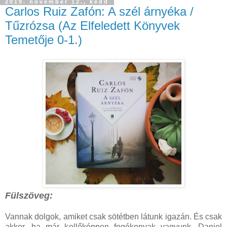
2019. november 12., kedd
Carlos Ruiz Zafón: A szél árnyéka /
Tűzrózsa (Az Elfeledett Könyvek
Temetője 0-1.)
Fülszöveg:
Vannak ​dolgok, amiket csak sötétben látunk igazán. És csak
akkor, ha már kellőképpen fogékonyak vagyunk. Daniel