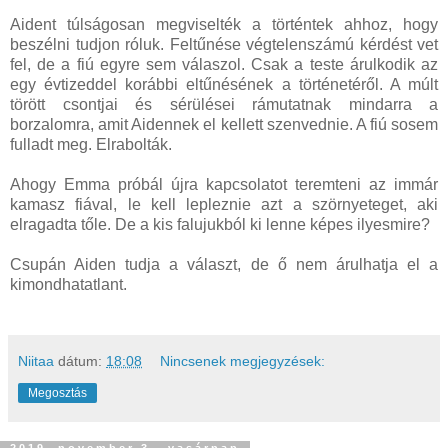
Aident túlságosan megviselték a történtek ahhoz, hogy
beszélni tudjon róluk. Feltűnése végtelenszámú kérdést vet
fel, de a fiú egyre sem válaszol. Csak a teste árulkodik az
egy évtizeddel korábbi eltűnésének a történetéről. A múlt
törött csontjai és sérülései rámutatnak mindarra a
borzalomra, amit Aidennek el kellett szenvednie. A fiú sosem
fulladt meg. Elrabolták.
Ahogy Emma próbál újra kapcsolatot teremteni az immár
kamasz fiával, le kell lepleznie azt a szörnyeteget, aki
elragadta tőle. De a kis falujukból ki lenne képes ilyesmire?
Csupán Aiden tudja a választ, de ő nem árulhatja el a
kimondhatatlant.
Niitaa
dátum:
18:08
Nincsenek megjegyzések:
Megosztás