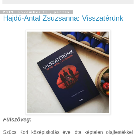
2019. november 15., péntek
Hajdú-Antal Zsuzsanna: Visszatérünk
Fülszöveg:
Szücs Kori középiskolás évei óta képtelen olajfestékkel