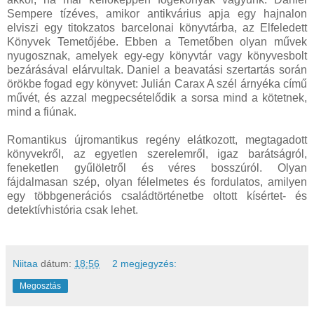
Sempere tízéves, amikor antikvárius apja egy hajnalon
elviszi egy titokzatos barcelonai könyvtárba, az Elfeledett
Könyvek Temetőjébe. Ebben a Temetőben olyan művek
nyugosznak, amelyek egy-egy könyvtár vagy könyvesbolt
bezárásával elárvultak. Daniel a beavatási szertartás során
örökbe fogad egy könyvet: Julián Carax A szél árnyéka című
művét, és azzal megpecsételődik a sorsa mind a kötetnek,
mind a fiúnak.
Romantikus újromantikus regény elátkozott, megtagadott
könyvekről, az egyetlen szerelemről, igaz barátságról,
feneketlen gyűlöletről és véres bosszúról. Olyan
fájdalmasan szép, olyan félelmetes és fordulatos, amilyen
egy többgenerációs családtörténetbe oltott kísértet- és
detektívhistória csak lehet.
Niitaa
dátum:
18:56
2 megjegyzés:
Megosztás