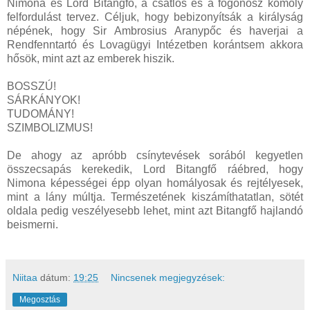
Nimona és Lord Bitangfő, a csatlós és a főgonosz komoly
felfordulást tervez. Céljuk, hogy bebizonyítsák a királyság
népének, hogy Sir Ambrosius Aranypőc és haverjai a
Rendfenntartó és Lovagügyi Intézetben korántsem akkora
hősök, mint azt az emberek hiszik.
BOSSZÚ!
SÁRKÁNYOK!
TUDOMÁNY!
SZIMBOLIZMUS!
De ahogy az apróbb csínytevések sorából kegyetlen
összecsapás kerekedik, Lord Bitangfő ráébred, hogy
Nimona képességei épp olyan homályosak és rejtélyesek,
mint a lány múltja. Természetének kiszámíthatatlan, sötét
oldala pedig veszélyesebb lehet, mint azt Bitangfő hajlandó
beismerni.
Niitaa
dátum:
19:25
Nincsenek megjegyzések:
Megosztás