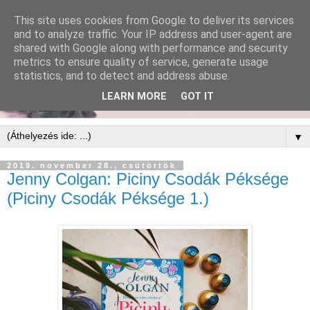
This site uses cookies from Google to deliver its services
and to analyze traffic. Your IP address and user-agent are
shared with Google along with performance and security
metrics to ensure quality of service, generate usage
statistics, and to detect and address abuse.
LEARN MORE
GOT IT
▼
2019. november 28., csütörtök
Jenny Colgan: Piciny Csodák Péksége
(Piciny Csodák Péksége 1.)