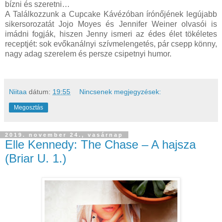
bízni és szeretni…
A Találkozzunk a Cupcake Kávézóban írónőjének legújabb
sikersorozatát Jojo Moyes és Jennifer Weiner olvasói is
imádni fogják, hiszen Jenny ismeri az édes élet tökéletes
receptjét: sok evőkanálnyi szívmelengetés, pár csepp könny,
nagy adag szerelem és persze csipetnyi humor.
Niitaa
dátum:
19:55
Nincsenek megjegyzések:
Megosztás
2019. november 24., vasárnap
Elle Kennedy: The Chase – A hajsza
(Briar U. 1.)