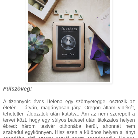
Fülszöveg:
A ​tizennyolc éves Helena egy szörnyeteggel osztozik az
életén – árván, magányosan járja Oregon állam vidékét,
tehetetlen áldozatok után kutatva. Ám az nem szerepelt a
tervei közt, hogy egy súlyos baleset után titokzatos helyen
ébred: három testvér otthonába kerül, ahonnét nem
szabadul egykönnyen. Hisz ezen a különös helyen a lányt