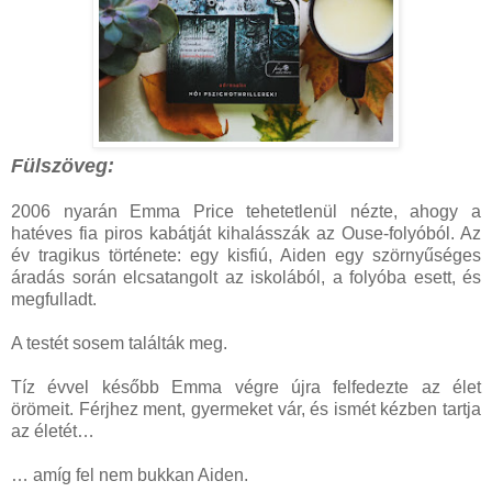
Fülszöveg:
2006 nyarán Emma Price tehetetlenül nézte, ahogy a
hatéves fia piros kabátját kihalásszák az Ouse-folyóból. Az
év tragikus története: egy kisfiú, Aiden egy szörnyűséges
áradás során elcsatangolt az iskolából, a folyóba esett, és
megfulladt.
A testét sosem találták meg.
Tíz évvel később Emma végre újra felfedezte az élet
örömeit. Férjhez ment, gyermeket vár, és ismét kézben tartja
az életét…
… amíg fel nem bukkan Aiden.