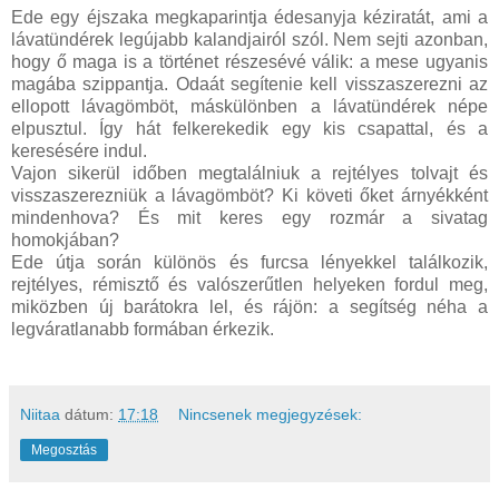
Ede egy éjszaka megkaparintja édesanyja kéziratát, ami a
lávatündérek legújabb kalandjairól szól. Nem sejti azonban,
hogy ő maga is a történet részesévé válik: a mese ugyanis
magába szippantja. Odaát segítenie kell visszaszerezni az
ellopott lávagömböt, máskülönben a lávatündérek népe
elpusztul. Így hát felkerekedik egy kis csapattal, és a
keresésére indul.
Vajon sikerül időben megtalálniuk a rejtélyes tolvajt és
visszaszerezniük a lávagömböt? Ki követi őket árnyékként
mindenhova? És mit keres egy rozmár a sivatag
homokjában?
Ede útja során különös és furcsa lényekkel találkozik,
rejtélyes, rémisztő és valószerűtlen helyeken fordul meg,
miközben új barátokra lel, és rájön: a segítség néha a
legváratlanabb formában érkezik.
Niitaa
dátum:
17:18
Nincsenek megjegyzések:
Megosztás