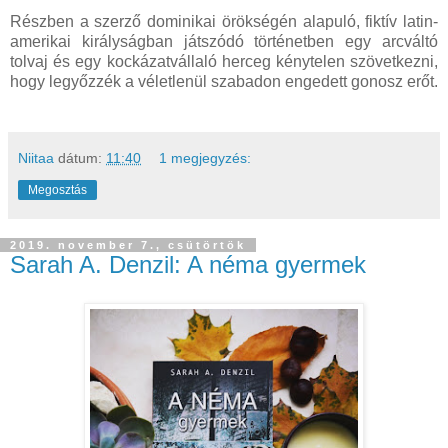
Részben a szerző dominikai örökségén alapuló, fiktív latin-
amerikai királyságban játszódó történetben egy arcváltó
tolvaj és egy kockázatvállaló herceg kénytelen szövetkezni,
hogy legyőzzék a véletlenül szabadon engedett gonosz erőt.
Niitaa
dátum:
11:40
1 megjegyzés:
Megosztás
2019. november 7., csütörtök
Sarah A. Denzil: A néma gyermek