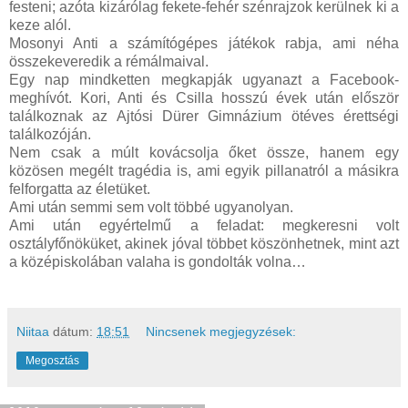
festeni; azóta kizárólag fekete-fehér szénrajzok kerülnek ki a
keze alól.
Mosonyi Anti a számítógépes játékok rabja, ami néha
összekeveredik a rémálmaival.
Egy nap mindketten megkapják ugyanazt a Facebook-
meghívót. Kori, Anti és Csilla hosszú évek után először
találkoznak az Ajtósi Dürer Gimnázium ötéves érettségi
találkozóján.
Nem csak a múlt kovácsolja őket össze, hanem egy
közösen megélt tragédia is, ami egyik pillanatról a másikra
felforgatta az életüket.
Ami után semmi sem volt többé ugyanolyan.
Ami után egyértelmű a feladat: megkeresni volt
osztályfőnöküket, akinek jóval többet köszönhetnek, mint azt
a középiskolában valaha is gondolták volna…
Niitaa
dátum:
18:51
Nincsenek megjegyzések:
Megosztás