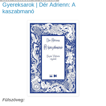
2019. november 3., vasárnap
Gyereksarok | Dér Adrienn: A
kaszabmanó
Fülszöveg: