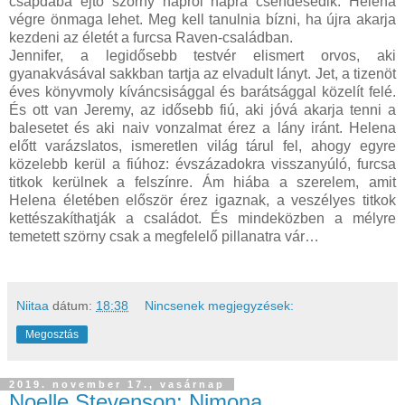
csapdába ejtő szörny napról napra csendesedik. Helena
végre önmaga lehet. Meg kell tanulnia bízni, ha újra akarja
kezdeni az életét a furcsa Raven-családban.
Jennifer, a legidősebb testvér elismert orvos, aki
gyanakvásával sakkban tartja az elvadult lányt. Jet, a tizenöt
éves könyvmoly kíváncsisággal és barátsággal közelít felé.
És ott van Jeremy, az idősebb fiú, aki jóvá akarja tenni a
balesetet és aki naiv vonzalmat érez a lány iránt. Helena
előtt varázslatos, ismeretlen világ tárul fel, ahogy egyre
közelebb kerül a fiúhoz: évszázadokra visszanyúló, furcsa
titkok kerülnek a felszínre. Ám hiába a szerelem, amit
Helena életében először érez igaznak, a veszélyes titkok
kettészakíthatják a családot. És mindeközben a mélyre
temetett szörny csak a megfelelő pillanatra vár…
Niitaa
dátum:
18:38
Nincsenek megjegyzések:
Megosztás
2019. november 17., vasárnap
Noelle Stevenson: Nimona