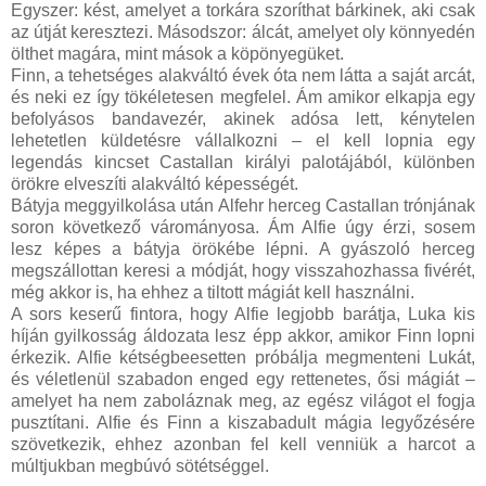
Egyszer: kést, amelyet a torkára szoríthat bárkinek, aki csak
az útját keresztezi. Másodszor: álcát, amelyet oly könnyedén
ölthet magára, mint mások a köpönyegüket.
Finn, a tehetséges alakváltó évek óta nem látta a saját arcát,
és neki ez így tökéletesen megfelel. Ám amikor elkapja egy
befolyásos bandavezér, akinek adósa lett, kénytelen
lehetetlen küldetésre vállalkozni – el kell lopnia egy
legendás kincset Castallan királyi palotájából, különben
örökre elveszíti alakváltó képességét.
Bátyja meggyilkolása után Alfehr herceg Castallan trónjának
soron következő várományosa. Ám Alfie úgy érzi, sosem
lesz képes a bátyja örökébe lépni. A gyászoló herceg
megszállottan keresi a módját, hogy visszahozhassa fivérét,
még akkor is, ha ehhez a tiltott mágiát kell használni.
A sors keserű fintora, hogy Alfie legjobb barátja, Luka kis
híján gyilkosság áldozata lesz épp akkor, amikor Finn lopni
érkezik. Alfie kétségbeesetten próbálja megmenteni Lukát,
és véletlenül szabadon enged egy rettenetes, ősi mágiát –
amelyet ha nem zaboláznak meg, az egész világot el fogja
pusztítani. Alfie és Finn a kiszabadult mágia legyőzésére
szövetkezik, ehhez azonban fel kell venniük a harcot a
múltjukban megbúvó sötétséggel.