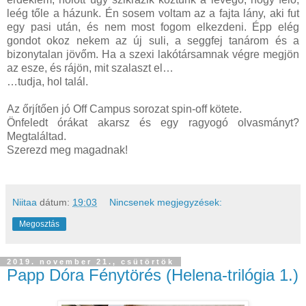
leég tőle a házunk. Én sosem voltam az a fajta lány, aki fut
egy pasi után, és nem most fogom elkezdeni. Épp elég
gondot okoz nekem az új suli, a seggfej tanárom és a
bizonytalan jövőm. Ha a szexi lakótársamnak végre megjön
az esze, és rájön, mit szalaszt el…
…tudja, hol talál.
Az őrjítően jó Off Campus sorozat spin-off kötete.
Önfeledt órákat akarsz és egy ragyogó olvasmányt?
Megtaláltad.
Szerezd meg magadnak!
Niitaa
dátum:
19:03
Nincsenek megjegyzések:
Megosztás
2019. november 21., csütörtök
Papp Dóra Fénytörés (Helena-trilógia 1.)