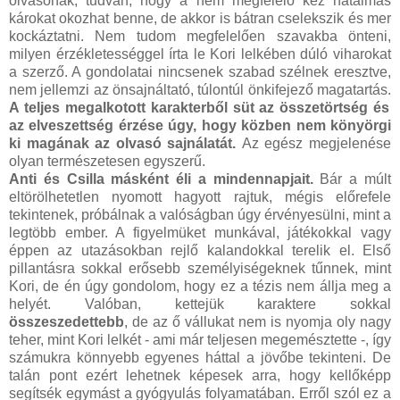
olvasónak, tudván, hogy a nem megfelelő kéz hatalmas
károkat okozhat benne, de akkor is bátran cselekszik és mer
kockáztatni. Nem tudom megfelelően szavakba önteni,
milyen érzékletességgel írta le Kori lelkében dúló viharokat
a szerző. A gondolatai nincsenek szabad szélnek eresztve,
nem jellemzi az önsajnáltató, túlontúl önkifejező magatartás.
A teljes megalkotott karakterből süt az összetörtség és
az elveszettség érzése úgy, hogy közben nem könyörgi
ki magának az olvasó sajnálatát.
Az egész megjelenése
olyan természetesen egyszerű.
Anti és Csilla másként éli a mindennapjait.
Bár a múlt
eltörölhetetlen nyomott hagyott rajtuk, mégis előrefele
tekintenek, próbálnak a valóságban úgy érvényesülni, mint a
legtöbb ember. A figyelmüket munkával, játékokkal vagy
éppen az utazásokban rejlő kalandokkal terelik el. Első
pillantásra sokkal erősebb személyiségeknek tűnnek, mint
Kori, de én úgy gondolom, hogy ez a tézis nem állja meg a
helyét. Valóban, kettejük karaktere sokkal
összeszedettebb
, de az ő vállukat nem is nyomja oly nagy
teher, mint Kori lelkét - ami már teljesen megemésztette -, így
számukra könnyebb egyenes háttal a jövőbe tekinteni. De
talán pont ezért lehetnek képesek arra, hogy kellőképp
segítsék egymást a gyógyulás folyamatában. Erről szól ez a