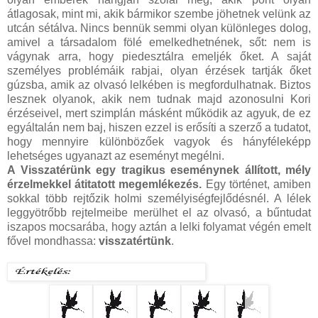
átlagosak, mint mi, akik bármikor szembe jöhetnek velünk az
utcán sétálva. Nincs bennük semmi olyan különleges dolog,
amivel a társadalom fölé emelkedhetnének, sőt: nem is
vágynak arra, hogy piedesztálra emeljék őket. A saját
személyes problémáik rabjai, olyan érzések tartják őket
gúzsba, amik az olvasó lelkében is megfordulhatnak. Biztos
lesznek olyanok, akik nem tudnak majd azonosulni Kori
érzéseivel, mert szimplán másként működik az agyuk, de ez
egyáltalán nem baj, hiszen ezzel is erősíti a szerző a tudatot,
hogy mennyire különbözőek vagyok és hányféleképp
lehetséges ugyanazt az eseményt megélni.
A Visszatérünk egy tragikus eseménynek állított, mély
érzelmekkel átitatott megemlékezés.
Egy történet, amiben
sokkal több rejtőzik holmi személyiségfejlődésnél. A lélek
leggyötrőbb rejtelmeibe merülhet el az olvasó, a bűntudat
iszapos mocsarába, hogy aztán a lelki folyamat végén emelt
fővel mondhassa:
visszatértünk
.