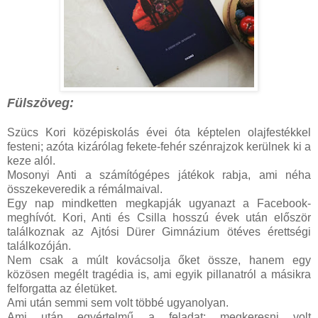
Fülszöveg:
Szücs Kori középiskolás évei óta képtelen olajfestékkel
festeni; azóta kizárólag fekete-fehér szénrajzok kerülnek ki a
keze alól.
Mosonyi Anti a számítógépes játékok rabja, ami néha
összekeveredik a rémálmaival.
Egy nap mindketten megkapják ugyanazt a Facebook-
meghívót. Kori, Anti és Csilla hosszú évek után először
találkoznak az Ajtósi Dürer Gimnázium ötéves érettségi
találkozóján.
Nem csak a múlt kovácsolja őket össze, hanem egy
közösen megélt tragédia is, ami egyik pillanatról a másikra
felforgatta az életüket.
Ami után semmi sem volt többé ugyanolyan.
Ami után egyértelmű a feladat: megkeresni volt