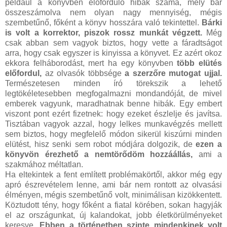
például a könyvben előforduló hibák száma, mely bár
összeszámolva nem olyan nagy mennyiség, mégis
szembetűnő, főként a könyv hosszára való tekintettel.
Bárki
is volt a korrektor, piszok rossz munkát végzett.
Még
csak abban sem vagyok biztos, hogy vette a fáradtságot
arra, hogy csak egyszer is kinyissa a könyvet. Ez azért okoz
ekkora felháborodást, mert ha egy könyvben
több elütés
előfordul,
az olvasók többsége
a szerzőre mutogat ujjal.
Természetesen minden író törekszik a lehető
legtökéletesebben megfogalmazni mondandóját, de mivel
emberek vagyunk, maradhatnak benne hibák. Egy embert
viszont pont ezért fizetnek: hogy ezeket észlelje és javítsa.
Tisztában vagyok azzal, hogy lelkes munkavégzés mellett
sem biztos, hogy megfelelő módon sikerül kiszúrni minden
elütést, hisz senki sem robot módjára dolgozik, de
ezen a
könyvön érezhető a nemtörődöm hozzáállás,
ami a
szakmához méltatlan.
Ha eltekintek a fent említett problémakörtől, akkor még egy
apró észrevételem lenne, ami bár nem rontott az olvasási
élményen, mégis szembetűnő volt, minimálisan kizökkentett.
Köztudott tény, hogy főként a fiatal körében, sokan hagyják
el az országunkat, új kalandokat, jobb életkörülményeket
keresve.
Ebben a történetben szinte mindenkinek volt