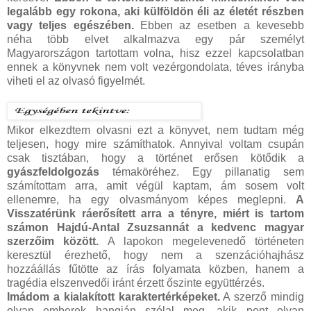
legalább egy rokona, aki külföldön éli az életét részben
vagy teljes egészében.
Ebben az esetben a kevesebb
néha több elvet alkalmazva egy pár személyt
Magyarországon tartottam volna, hisz ezzel kapcsolatban
ennek a könyvnek nem volt vezérgondolata, téves irányba
viheti el az olvasó figyelmét.
Mikor elkezdtem olvasni ezt a könyvet, nem tudtam még
teljesen, hogy mire számíthatok. Annyival voltam csupán
csak tisztában, hogy a történet erősen kötődik a
gyászfeldolgozás
témaköréhez. Egy pillanatig sem
számítottam arra, amit végül kaptam, ám sosem volt
ellenemre, ha egy olvasmányom képes meglepni.
A
Visszatérünk ráerősített arra a tényre, miért is tartom
számon Hajdú-Antal Zsuzsannát a kedvenc magyar
szerzőim között.
A lapokon megelevenedő történeten
keresztül érezhető, hogy nem a szenzációhajhász
hozzáállás fűtötte az írás folyamata közben, hanem a
tragédia elszenvedői iránt érzett őszinte együttérzés.
Imádom a kialakított karaktertérképeket.
A szerző mindig
olyan emberek hangján szólal meg, akik pont olyan