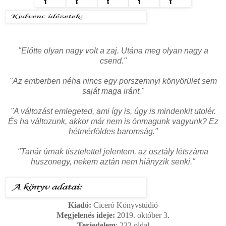
"Előtte olyan nagy volt a zaj. Utána meg olyan nagy a
csend."
"Az emberben néha nincs egy porszemnyi könyörület sem
saját maga iránt."
"A változást emlegeted, ami így is, úgy is mindenkit utolér.
És ha változunk, akkor már nem is önmagunk vagyunk? Ez
hétmérföldes baromság."
"Tanár úrnak tisztelettel jelentem, az osztály létszáma
huszonegy, nekem aztán nem hiányzik senki."
Kiadó:
Ciceró Könyvstúdió
Megjelenés ideje:
2019. október 3.
Terjedelem
: 232
oldal