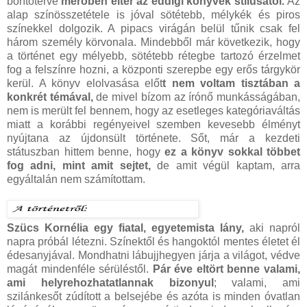
borítóterve
merőben eltér az eddigi könyvek stílusától.
Az
alap színösszetétele is jóval sötétebb, mélykék és piros
színekkel dolgozik. A pipacs virágán belül tűnik csak fel
három személy körvonala. Mindebből már következik, hogy
a történet egy mélyebb, sötétebb rétegbe tartozó érzelmet
fog a felszínre hozni, a központi szerepbe egy erős tárgykör
kerül. A könyv elolvasása előt
t nem voltam tisztában a
konkrét témával,
de mivel bízom az írónő munkásságában,
nem is merült fel bennem, hogy az esetleges kategóriaváltás
miatt a korábbi regényeivel szemben kevesebb élményt
nyújtana az újdonsült története. Sőt, már a kezdeti
státuszban hittem benne, hogy
ez a könyv sokkal többet
fog adni, mint amit sejtet,
de amit végül kaptam, arra
egyáltalán nem számítottam.
Szücs Kornélia egy fiatal, egyetemista lány,
aki napról
napra próbál létezni. Színektől és hangoktól mentes életet él
édesanyjával. Mondhatni lábujjhegyen járja a világot, védve
magát mindenféle sérüléstől.
Pár éve eltört benne valami,
ami helyrehozhatatlannak bizonyul
; valami, ami
szilánkesőt zúdított a belsejébe és azóta is minden óvatlan