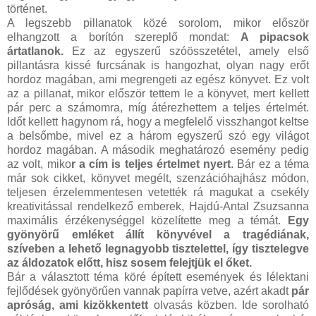
történet.
A legszebb pillanatok közé sorolom, mikor először
elhangzott a borítón szereplő mondat:
A pipacsok
ártatlanok.
Ez az egyszerű szóösszetétel, amely első
pillantásra kissé furcsának is hangozhat, olyan nagy erőt
hordoz magában, ami megrengeti az egész könyvet. Ez volt
az a pillanat, mikor először tettem le a könyvet, mert kellett
pár perc a számomra, míg átérezhettem a teljes értelmét.
Időt kellett hagynom rá, hogy a megfelelő visszhangot keltse
a belsőmbe, mivel ez a három egyszerű szó egy világot
hordoz magában. A második meghatározó esemény pedig
az volt, miko
r a cím is teljes értelmet nyert
. Bár ez a téma
már sok cikket, könyvet megélt, szenzációhajhász módon,
teljesen érzelemmentesen vetették rá magukat a csekély
kreativitással rendelkező emberek, Hajdú-Antal Zsuzsanna
maximális érzékenységgel közelítette meg a témát.
Egy
gyönyörű emléket állít könyvével a tragédiának,
szíveben a lehető legnagyobb tisztelettel, így tisztelegve
az áldozatok előtt, hisz sosem felejtjük el őket.
Bár a választott téma köré épített események és lélektani
fejlődések gyönyörűen vannak papírra vetve, azért akadt
pár
apróság, ami kizökkentett
olvasás közben. Ide sorolható