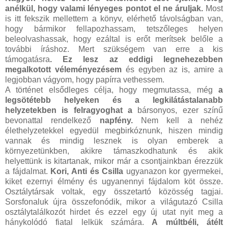
anélkül, hogy valami lényeges pontot el ne áruljak.
Most
is itt fekszik mellettem a könyv, elérhető távolságban van,
hogy bármikor fellapozhassam, tetszőleges helyen
beleolvashassak, hogy ezáltal is erőt merítsek belőle a
további íráshoz. Mert szükségem van erre a kis
támogatásra
. Ez lesz az eddigi legnehezebben
megalkotott véleményezésem
és egyben az is, amire a
legjobban vágyom, hogy papírra vethessem.
A történet elsődleges célja, hogy megmutassa, még
a
legsötétebb helyeken és a legkilátástalanabb
helyzetekben is felragyoghat a
bársonyos, ezer színű
bevonattal rendelkező
napfény.
Nem kell a nehéz
élethelyzetekkel egyedül megbirkóznunk, hiszen mindig
vannak és mindig lesznek is olyan emberek a
környezetünkben, akikre támaszkodhatunk és akik
helyettünk is kitartanak, mikor már a csontjainkban érezzük
a fájdalmat.
Kori, Anti és Csilla
ugyanazon kor gyermekei,
kiket ezernyi élmény és ugyanennyi fájdalom köt össze.
Osztálytársak voltak, egy összetartó közösség tagjai.
Sorsfonaluk újra összefonódik, mikor a világutazó Csilla
osztálytalálkozót hirdet és ezzel egy új utat nyit meg a
hánykolódó fiatal lelkük számára.
A múltbéli, átélt