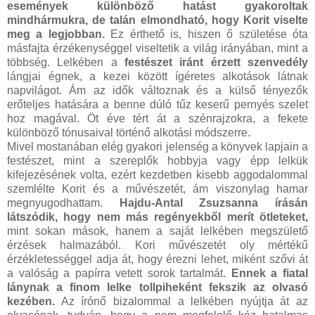
események különböző hatást gyakoroltak
mindhármukra, de talán elmondható, hogy Korit viselte
meg a legjobban.
Ez érthető is, hiszen ő születése óta
másfajta érzékenységgel viseltetik a világ irányában, mint a
többség. Lelkében a
festészet iránt érzett szenvedély
lángjai égnek, a kezei között ígéretes alkotások látnak
napvilágot. Ám az idők változnak és a külső tényezők
erőteljes hatására a benne dúló tűz keserű pernyés szelet
hoz magával. Öt éve tért át a szénrajzokra, a fekete
különböző tónusaival történő alkotási módszerre.
Mivel mostanában elég gyakori jelenség a könyvek lapjain a
festészet, mint a szereplők hobbyja vagy épp lelkük
kifejezésének volta, ezért kezdetben kisebb aggodalommal
szemlélte Korit és a művészetét, ám viszonylag hamar
megnyugodhattam.
Hajdu-Antal Zsuzsanna írásán
látszódik, hogy nem más regényekből merít ötleteket,
mint sokan mások, hanem a saját lelkében megszülető
érzések halmazából. Kori művészetét oly mértékű
érzékletességgel adja át, hogy érezni lehet, miként szővi át
a valóság a papírra vetett sorok tartalmát.
Ennek a fiatal
lánynak a finom lelke tollpiheként fekszik az olvasó
kezében.
Az írónő bizalommal a lelkében nyújtja át az