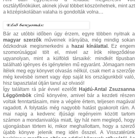
osztályfőnöküket, akinek jóval többet köszönhetnek, mint azt
a középiskolában valaha is gondolták volna…
Bár az utóbbi időben úgy érzem, egyre többen nyitnak a
magyar szerzők
műveinek irányába, még mindig sokan
ódzkodnak megismerkedni a
hazai kínálattal.
Ez engem
szomorúsággal tölt el, mivel az írók rétegződése
ugyanolyan, mint a külföldi társaiké: mindkét típusban
található igényes és igénytelen mű egyaránt. Jómagam nem
ítélek meg egy könyvet olvasás nélkül, csak mert a szerzője
még kevésbé ismert vagy épp saját kis országunkból való,
hisz tapasztalat útján tanul az olvasó!
Így találtam rá pár évvel ezelőtt
Hajdú-Antal Zsuzsanna
Léggömbök
című könyvére, amivel bár a kezdeti részen
voltak fenntartásaim, mire a végére értem, teljesen magával
ragadott. A folytatás még nagyobb hatást gyakorolt rám. A
mai napig a kedvenc ifjúsági regényeim között tartom
számon a mondanivalója miatt, így hát nem meglepő, hogy
ujjongásban törtem ki, mikor meghallottam, hogy a szerző
újabb könyve jelenik meg idén ősszel. A Visszatérünk