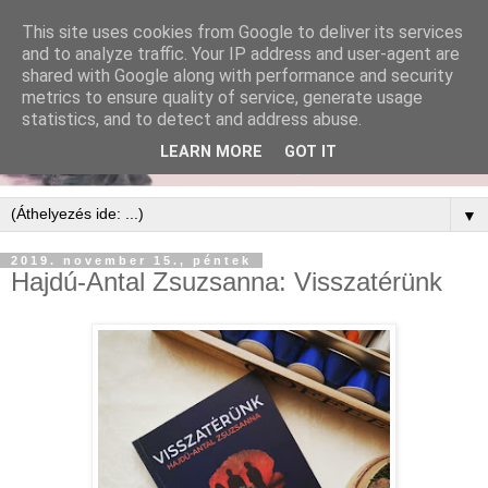
This site uses cookies from Google to deliver its services
and to analyze traffic. Your IP address and user-agent are
shared with Google along with performance and security
metrics to ensure quality of service, generate usage
statistics, and to detect and address abuse.
LEARN MORE
GOT IT
▼
2019. november 15., péntek
Hajdú-Antal Zsuzsanna: Visszatérünk