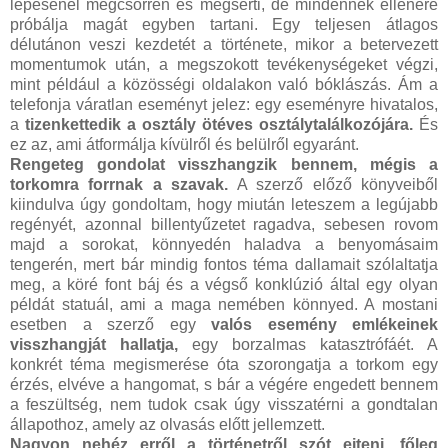
lépésénél megcsörren és megsérti, de mindennek ellenére
próbálja magát egyben tartani. Egy teljesen átlagos
délutánon veszi kezdetét a története, mikor a betervezett
momentumok után, a megszokott tevékenységeket végzi,
mint például a közösségi oldalakon való bóklászás. Ám a
telefonja váratlan eseményt jelez: egy eseményre hivatalos,
a
tizenkettedik a osztály ötéves osztálytalálkozójára.
És
ez az, ami átformálja kívülről és belülről egyaránt.
Rengeteg gondolat visszhangzik bennem, mégis a
torkomra forrnak a szavak.
A szerző előző könyveiből
kiindulva úgy gondoltam, hogy miután leteszem a legújabb
regényét, azonnal billentyűzetet ragadva, sebesen rovom
majd a sorokat, könnyedén haladva a benyomásaim
tengerén, mert bár mindig fontos téma dallamait szólaltatja
meg, a köré font báj és a végső konklúzió által egy olyan
példát statuál, ami a maga nemében könnyed. A mostani
esetben a szerző egy
valós esemény emlékeinek
visszhangját hallatja,
egy borzalmas katasztrófáét. A
konkrét téma megismerése óta szorongatja a torkom egy
érzés, elvéve a hangomat, s bár a végére engedett bennem
a feszültség, nem tudok csak úgy visszatérni a gondtalan
állapothoz, amely az olvasás előtt jellemzett.
Nagyon nehéz erről a történetről szót ejteni, főleg