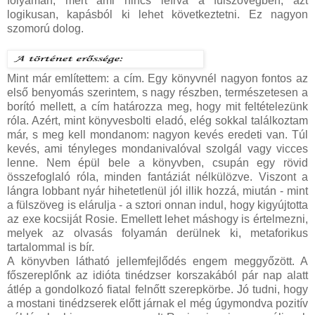
folyamán, mert ami nincs leírva a fülszövegben, azt
logikusan, kapásból ki lehet következtetni. Ez nagyon
szomorú dolog.
Mint már említettem: a cím. Egy könyvnél nagyon fontos az
első benyomás szerintem, s nagy részben, természetesen a
borító mellett, a cím határozza meg, hogy mit feltételezünk
róla. Azért, mint könyvesbolti eladó, elég sokkal találkoztam
már, s meg kell mondanom: nagyon kevés eredeti van. Túl
kevés, ami tényleges mondanivalóval szolgál vagy vicces
lenne. Nem épül bele a könyvben, csupán egy rövid
összefoglaló róla, minden fantáziát nélkülözve. Viszont a
lángra lobbant nyár hihetetlenül jól illik hozzá, miután - mint
a fülszöveg is elárulja - a sztori onnan indul, hogy kigyújtotta
az exe kocsiját Rosie. Emellett lehet máshogy is értelmezni,
melyek az olvasás folyamán derülnek ki, metaforikus
tartalommal is bír.
A könyvben látható jellemfejlődés engem meggyőzött. A
főszereplőnk az idióta tinédzser korszakából pár nap alatt
átlép a gondolkozó fiatal felnőtt szerepkörbe. Jó tudni, hogy
a mostani tinédzserek előtt járnak el még úgymondva pozitív