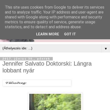
This site uses cookies from Google to deliver its services
and to analyze traffic. Your IP address and user-agent are
shared with Google along with performance and security
metrics to ensure quality of service, generate usage
statistics, and to detect and address abuse.
LEARN MORE
GOT IT
▼
2017. június 30., péntek
Jennifer Salvato Doktorski: Lángra ​
lobbant nyár