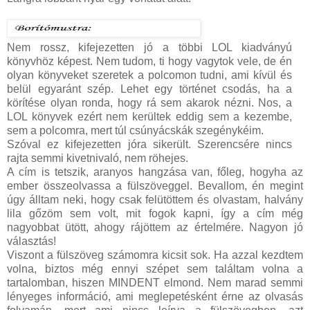
Nem rossz, kifejezetten jó a többi LOL kiadványú
könyvhöz képest. Nem tudom, ti hogy vagytok vele, de én
olyan könyveket szeretek a polcomon tudni, ami kívül és
belül egyaránt szép. Lehet egy történet csodás, ha a
körítése olyan ronda, hogy rá sem akarok nézni. Nos, a
LOL könyvek ezért nem kerültek eddig sem a kezembe,
sem a polcomra, mert túl csúnyácskák szegénykéim.
Szóval ez kifejezetten jóra sikerült. Szerencsére nincs
rajta semmi kivetnivaló, nem röhejes.
A cím is tetszik, aranyos hangzása van, főleg, hogyha az
ember összeolvassa a fülszöveggel. Bevallom, én megint
úgy álltam neki, hogy csak felütöttem és olvastam, halvány
lila gőzöm sem volt, mit fogok kapni, így a cím még
nagyobbat ütött, ahogy rájöttem az értelmére. Nagyon jó
választás!
Viszont a fülszöveg számomra kicsit sok. Ha azzal kezdtem
volna, biztos még ennyi szépet sem találtam volna a
tartalomban, hiszen MINDENT elmond. Nem marad semmi
lényeges információ, ami meglepetésként érne az olvasás