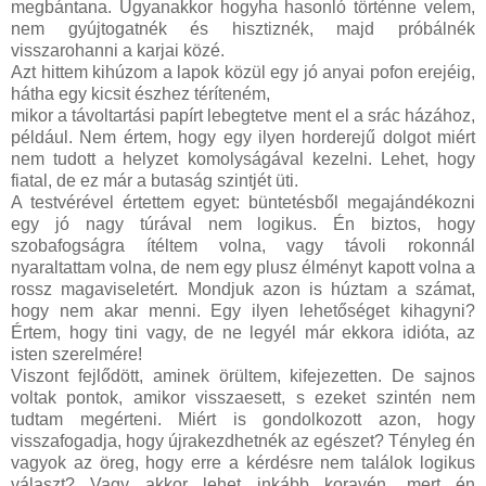
megbántana. Ugyanakkor hogyha hasonló történne velem,
nem gyújtogatnék és hisztiznék, majd próbálnék
visszarohanni a karjai közé.
Azt hittem kihúzom a lapok közül egy jó anyai pofon erejéig,
hátha egy kicsit észhez téríteném,
mikor a távoltartási papírt lebegtetve ment el a srác házához,
például. Nem értem, hogy egy ilyen horderejű dolgot miért
nem tudott a helyzet komolyságával kezelni. Lehet, hogy
fiatal, de ez már a butaság szintjét üti.
A testvérével értettem egyet: büntetésből megajándékozni
egy jó nagy túrával nem logikus. Én biztos, hogy
szobafogságra ítéltem volna, vagy távoli rokonnál
nyaraltattam volna, de nem egy plusz élményt kapott volna a
rossz magaviseletért. Mondjuk azon is húztam a számat,
hogy nem akar menni. Egy ilyen lehetőséget kihagyni?
Értem, hogy tini vagy, de ne legyél már ekkora idióta, az
isten szerelmére!
Viszont fejlődött, aminek örültem, kifejezetten. De sajnos
voltak pontok, amikor visszaesett, s ezeket szintén nem
tudtam megérteni. Miért is gondolkozott azon, hogy
visszafogadja, hogy újrakezdhetnék az egészet? Tényleg én
vagyok az öreg, hogy erre a kérdésre nem találok logikus
választ? Vagy akkor lehet inkább koravén, mert én