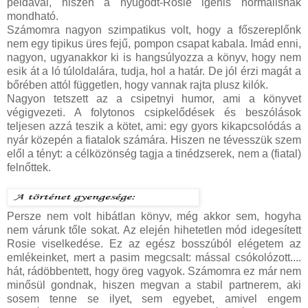
példával, hiszen a nyugodt-Rosie igenis normálisnak
mondható.
Számomra nagyon szimpatikus volt, hogy a főszereplőnk
nem egy tipikus üres fejű, pompon csapat kabala. Imád enni,
nagyon, ugyanakkor ki is hangsúlyozza a könyv, hogy nem
esik át a ló túloldalára, tudja, hol a határ. De jól érzi magát a
bőrében attól független, hogy vannak rajta plusz kilók.
Nagyon tetszett az a csipetnyi humor, ami a könyvet
végigvezeti. A folytonos csipkelődések és beszólások
teljesen azzá teszik a kötet, ami: egy gyors kikapcsolódás a
nyár közepén a fiatalok számára. Hiszen ne tévesszük szem
elől a tényt: a célközönség tagja a tinédzserek, nem a (fiatal)
felnőttek.
Persze nem volt hibátlan könyv, még akkor sem, hogyha
nem várunk tőle sokat. Az elején hihetetlen mód idegesített
Rosie viselkedése. Ez az egész bosszúból elégetem az
emlékeinket, mert a pasim megcsalt: mással csókolózott....
hát, rádöbbentett, hogy öreg vagyok. Számomra ez már nem
minősül gondnak, hiszen megvan a stabil partnerem, aki
sosem tenne se ilyet, sem egyebet, amivel engem