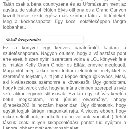
Talán csak a béna countryzene és az Ufómúzeum ment az
agyára, de valahol félúton Elvis otthona és a Grand Canyon
között Rosie kezdi egész más színben látni a történteket.
Meg a kockacsapatot. Egy kocsi sokféleképpen lángra
lobbanhat…
Ezt a könyvet egy kedves barátnőmtől kaptam a
születésnapomra. Nagyon örültem, hogy a választása pont
erre esett, hiszen nyitni szerettem volna a LOL könyvek felé
is, miután Kelly Oram Cinder és Ellája ennyire megfogott.
Magamtól még akkor nem tudtam eldönteni, melyikkel is
szeretném folytatni, s itt jött a képbe drága @Kovács_Mesi,
aki kiválasztotta számomra a következőt. Úgy gondoltam,
hogy kicsit várok vele, hogyha már a címben szerepel a nyár
szó, akkor legyünk stílusosak. Ezután egy kihívás keretén
belül megkaptam, mint júniusi olvasmányt, ahogy
@rebeka202 is hozzám hasonlóan. Úgy döntöttünk, hogy
együtt fogjuk átrágni magunkat rajta. A vicces ebben, hogy
mikor nekiálltunk, mindketten úton voltunk, vonattal :) Tehát
lássuk csak: milyen kikapcsolódási pontot tud nyújtani a
Lángra lobbant nyár egy vonatút alatt.