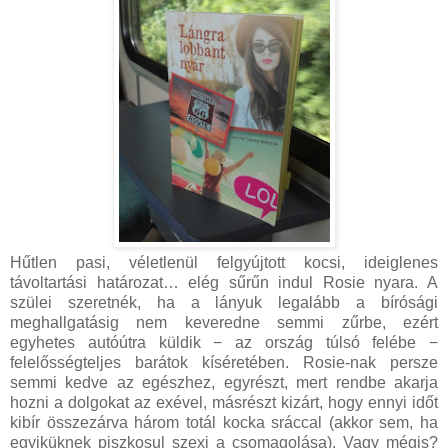
Hűtlen pasi, véletlenül felgyújtott kocsi, ideiglenes
távoltartási határozat… elég sűrűn indul Rosie nyara. A
szülei szeretnék, ha a lányuk legalább a bírósági
meghallgatásig nem keveredne semmi zűrbe, ezért
egyhetes autóútra küldik − az ország túlsó felébe −
felelősségteljes barátok kíséretében. Rosie-nak persze
semmi kedve az egészhez, egyrészt, mert rendbe akarja
hozni a dolgokat az exével, másrészt kizárt, hogy ennyi időt
kibír összezárva három totál kocka sráccal (akkor sem, ha
egyiküknek piszkosul szexi a csomagolása). Vagy mégis?