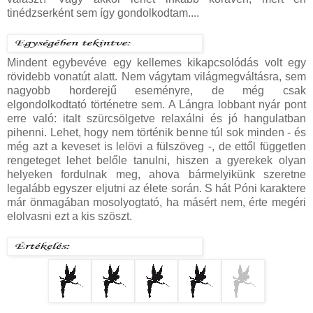
tinédzserként sem így gondolkodtam....
Mindent egybevéve egy kellemes kikapcsolódás volt egy
rövidebb vonatút alatt. Nem vágytam világmegváltásra, sem
nagyobb horderejű eseményre, de még csak
elgondolkodtató történetre sem. A Lángra lobbant nyár pont
erre való: italt szürcsölgetve relaxálni és jó hangulatban
pihenni. Lehet, hogy nem történik benne túl sok minden - és
még azt a keveset is lelövi a fülszöveg -, de ettől független
rengeteget lehet belőle tanulni, hiszen a gyerekek olyan
helyeken fordulnak meg, ahova bármelyikünk szeretne
legalább egyszer eljutni az élete során. S hát Póni karaktere
már önmagában mosolyogtató, ha másért nem, érte megéri
elolvasni ezt a kis szöszt.