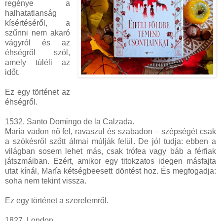
regénye a
halhatatlanság
kísértéséről, a
szűnni nem akaró
vágyról és az
éhségről szól,
amely túléli az
időt.
Ez egy történet az
éhségről.
1532, Santo Domingo de la Calzada.
María vadon nő fel, ravaszul és szabadon – szépségét csak
a szökésről szőtt álmai múlják felül. De jól tudja: ebben a
világban sosem lehet más, csak trófea vagy báb a férfiak
játszmáiban. Ezért, amikor egy titokzatos idegen másfajta
utat kínál, María kétségbeesett döntést hoz. És megfogadja:
soha nem tekint vissza.
Ez egy történet a szerelemről.
1827, London.