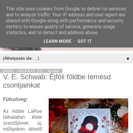
This site uses cookies from Google to deliver its services
and to analyze traffic. Your IP address and user-agent are
shared with Google along with performance and security
metrics to ensure quality of service, generate usage
statistics, and to detect and address abuse.
LEARN MORE
GOT IT
▼
2025. október 21., kedd
V. E. Schwab: Éjféli ​földbe temesd
csontjainkat
Fülszöveg:
Az Addie LaRue
láthatatlan élete
szerzőjének új,
műfajokon átívelő