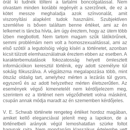
órát ki tudnék tölteni a tartalmi boncolgatással. Nem
olvastam minden korábbi regényét a szerzőnek, de ez a
kötet messze meghaladja azok színvonalát, amit
viszonyítási alapként tudok használni. Szubjektíven
szemlélve is bőven találtam benne értéket, ami az én
lelkemet is táncba hívta, ám úgy éreztem, hogy az ütem több
ízben megbotlott. Nem tartom magam szűk látókörűnek,
semmi problémám nem volt a homoszexualitással, ami az
első szótól a legutolsóig végig kíséri a történetet, azonban
kicsit túlzott elemhasználatnak éreztem ebben az esetben. A
karakterbemutatások fokozatosság helyett ömlesztett
információkon keresztül történik, egy adott személyre túl
sokáig fókuszálva. A végjátszma megalapozása több, mint
ötszáz oldalig tart, amelyhez mérten a lezárás túl gyors,
egyszerű és az adott helyzethez mérten életszerűtlen. Az
események végső kimenetelét nem kérdőjelezem meg,
szerintem ez a történet nem végződhetett volna másként,
csupán annak módja maradt az én szememben kérdőjeles.
V. E. Schwab története rengeteg értéket hordoz magában,
amiket kellő eleganciával jelenít meg a lapokon, de a
történetbeli arányok végül lemoshatatlan szürke foltot
hagynak rajta. Nem mondanám klasszikus értelembe vett