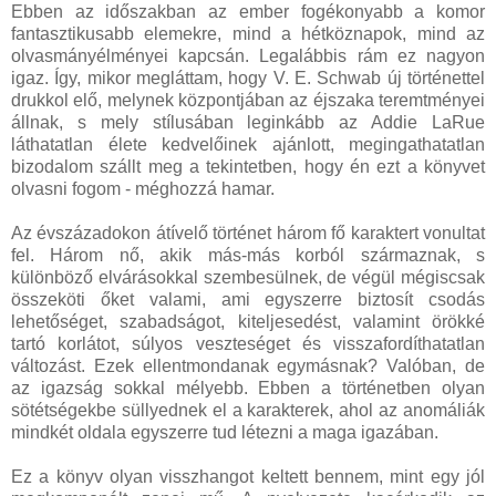
Ebben az időszakban az ember fogékonyabb a komor
fantasztikusabb elemekre, mind a hétköznapok, mind az
olvasmányélményei kapcsán. Legalábbis rám ez nagyon
igaz. Így, mikor megláttam, hogy V. E. Schwab új történettel
drukkol elő, melynek központjában az éjszaka teremtményei
állnak, s mely stílusában leginkább az Addie LaRue
láthatatlan élete kedvelőinek ajánlott, megingathatatlan
bizodalom szállt meg a tekintetben, hogy én ezt a könyvet
olvasni fogom - méghozzá hamar.
Az évszázadokon átívelő történet három fő karaktert vonultat
fel. Három nő, akik más-más korból származnak, s
különböző elvárásokkal szembesülnek, de végül mégiscsak
összeköti őket valami, ami egyszerre biztosít csodás
lehetőséget, szabadságot, kiteljesedést, valamint örökké
tartó korlátot, súlyos veszteséget és visszafordíthatatlan
változást. Ezek ellentmondanak egymásnak? Valóban, de
az igazság sokkal mélyebb. Ebben a történetben olyan
sötétségekbe süllyednek el a karakterek, ahol az anomáliák
mindkét oldala egyszerre tud létezni a maga igazában.
Ez a könyv olyan visszhangot keltett bennem, mint egy jól