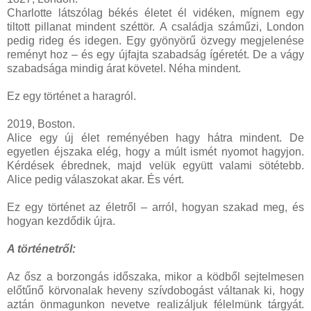
Charlotte látszólag békés életet él vidéken, mígnem egy
tiltott pillanat mindent széttör. A családja száműzi, London
pedig rideg és idegen. Egy gyönyörű özvegy megjelenése
reményt hoz – és egy újfajta szabadság ígéretét. De a vágy
szabadsága mindig árat követel. Néha mindent.
Ez egy történet a haragról.
2019, Boston.
Alice egy új élet reményében hagy hátra mindent. De
egyetlen éjszaka elég, hogy a múlt ismét nyomot hagyjon.
Kérdések ébrednek, majd velük együtt valami sötétebb.
Alice pedig válaszokat akar. És vért.
Ez egy történet az életről – arról, hogyan szakad meg, és
hogyan kezdődik újra.
A történetről:
Az ősz a borzongás időszaka, mikor a ködből sejtelmesen
előtűnő körvonalak heveny szívdobogást váltanak ki, hogy
aztán önmagunkon nevetve realizáljuk félelmünk tárgyát.