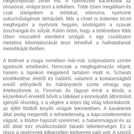
megkomponált zenei mű. A nyelvezete kacérkodik az
olvasóval, virágot bont a lelkében. Több ízben megálltam és
csak ízlelgettem a leírtakat, elámulva nyelvünk
sokszínűségének tárházától. Már a címet is érdemes kicsit
megforgatni a nyelvünk hegyén, kóstolgatni a szavak
összhangját és súlyát. Külön öröm, hogy a történetben több
ízben visszatérő elemként szolgál, s egy csodálatos
metafora kibontakozását teszi lehetővé a halhatatlanok
metodikáját illetően.
A történet a maga nemében már-már szépirodalmi szintre
igyekszik emelkedni. Nemcsak a megfogalmazás végett,
hanem a lapokon megjelenő tartalom miatt is. Schwab
elmélkedése életről és halálról, valamint a kortalanságból
eredő előnyökről és hátrányokról szinte elmegy egy
értekezésnek is. Finoman és lágyan érinti a témát, a
kézenfekvő érvektől bővíti a látképet a komolyabb átfontolást
igénylő részekig, s a végére a teljes tág világ kibontakozik,
az éjféli földből kinyíló virágok tekintetében. A karakterek
által pedig megemlíti a telhetetlenség, a kapcsolatteremtési
vágyat, a folyton hajszolt szerelmet, a hatalomvágyat és az
idő általi torz elváltozásából fakadó lelketlenséget. Ez a
része a regénynek kifejezetten kedvemre való volt. A szerző