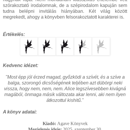
szórakoztató irodalomnak, de a szépirodalom kapuján sem
tudna belépni invitálás hiányában. Két világ között
megrekedt, ahogy a könyvben felsorakoztatott karakterei is.
Értékelés:
Kedvenc idézet:
"
Most épp jól érzed magad, győzködi a szívét, és a szíve a
balga, szorongó dicsőségének teljében azt dübörgi neki
vissza, hogy nem, nem, nem. Alice legszívesebben kivágná
magából, önmaga másik változata akar lenni, aki nem ilyen
átkozottul kishitű.
"
A könyv adatai:
Kiadó:
Agave Könyvek
Megjelenés ideje:
2025. szeptember 30.