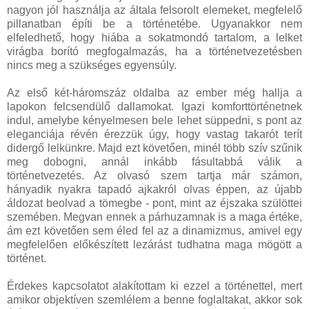
nagyon jól használja az általa felsorolt elemeket, megfelelő
pillanatban építi be a történetébe. Ugyanakkor nem
elfeledhető, hogy hiába a sokatmondó tartalom, a lelket
virágba borító megfogalmazás, ha a történetvezetésben
nincs meg a szükséges egyensúly.
Az első két-háromszáz oldalba az ember még hallja a
lapokon felcsendülő dallamokat. Igazi komforttörténetnek
indul, amelybe kényelmesen bele lehet süppedni, s pont az
eleganciája révén érezzük úgy, hogy vastag takarót terít
didergő lelkünkre. Majd ezt követően, minél több szív szűnik
meg dobogni, annál inkább fásultabbá válik a
történetvezetés. Az olvasó szem tartja már számon,
hányadik nyakra tapadó ajkakról olvas éppen, az újabb
áldozat beolvad a tömegbe - pont, mint az éjszaka szülöttei
szemében. Megvan ennek a párhuzamnak is a maga értéke,
ám ezt követően sem éled fel az a dinamizmus, amivel egy
megfelelően előkészített lezárást tudhatna maga mögött a
történet.
Érdekes kapcsolatot alakítottam ki ezzel a történettel, mert
amikor objektíven szemlélem a benne foglaltakat, akkor sok