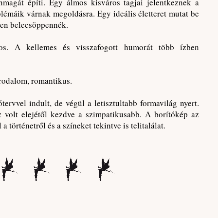
magát építi. Egy álmos kisváros tagjai jelentkeznek a
lémáik várnak megoldásra. Egy ideális életteret mutat be
sen belecsöppennék.
gos. A kellemes és visszafogott humorát több ízben
irodalom, romantikus.
ervvel indult, de végül a letisztultabb formavilág nyert.
volt elejétől kezdve a szimpatikusabb. A borítókép az
 történetről és a színeket tekintve is telitalálat.