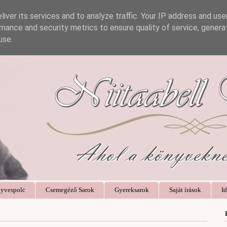
iver its services and to analyze traffic. Your IP address and us
mance and security metrics to ensure quality of service, gener
use.
yvespolc
Csemegéző Sarok
Gyereksarok
Saját írások
Id