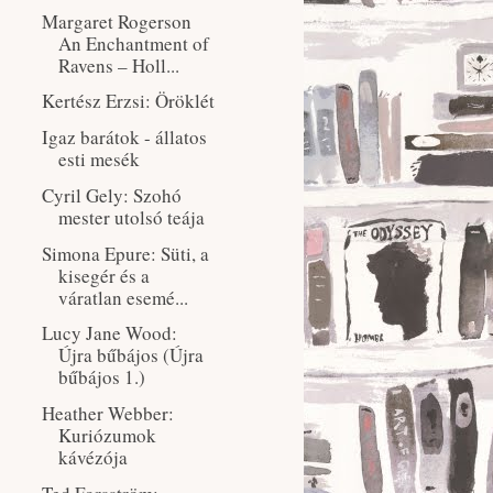
Margaret Rogerson
An ​Enchantment of
Ravens – Holl...
Kertész Erzsi: Öröklét
Igaz ​barátok - állatos
esti mesék
Cyril Gely: Szohó ​
mester utolsó teája
Simona Epure: Süti, ​a
kisegér és a
váratlan esemé...
Lucy Jane Wood:
Újra ​bűbájos (Újra
bűbájos 1.)
Heather Webber:
Kuriózumok ​
kávézója