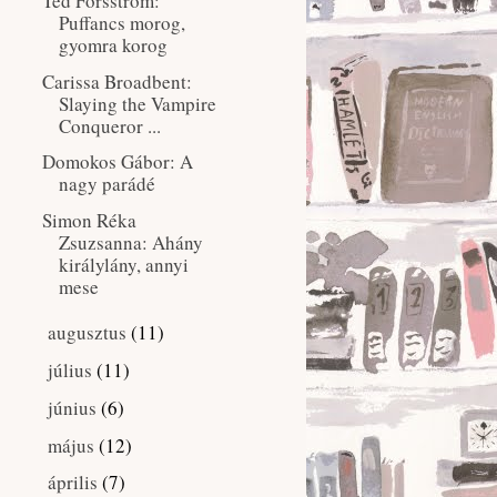
Ted Forsström:
Puffancs ​morog,
gyomra korog
Carissa Broadbent:
Slaying ​the Vampire
Conqueror ...
Domokos Gábor: A
nagy parádé
Simon Réka
Zsuzsanna: Ahány ​
királylány, annyi
mese
augusztus
(11)
►
július
(11)
►
június
(6)
►
május
(12)
►
április
(7)
►