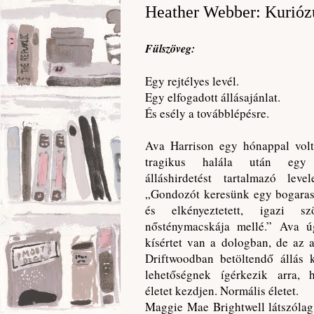
Heather Webber: Kurióz
Fülszöveg:
Egy rejtélyes levél.
Egy elfogadott állásajánlat.
És esély a továbblépésre.
Ava Harrison egy hónappal volt
tragikus halála után egy 
álláshirdetést tartalmazó leve
„Gondozót keresünk egy bogaras
és elkényeztetett, igazi szö
nősténymacskája mellé.” Ava ú
kísértet van a dologban, de az 
Driftwoodban betöltendő állás k
lehetőségnek ígérkezik arra, 
életet kezdjen. Normális életet.
Maggie Mae Brightwell látszólag 