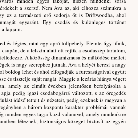
isváros minden egyes lakóját, hiszen mindenki sorsa
érdekelt a szerző. Nem Ava az, aki elhozza számukra a
gy ez a természeti erő sodorja őt is Driftwoodba, ahol
nmagát egyaránt. Egy csodás és különleges történet
a lapjain.
ed és légies, mint egy apró tollpehely. Eleinte úgy tűnik,
supán, de a felszín alatt ott rejlik a csodaszép tartalom,
ó felfedezze. A közösség dinamizmusa és működése mellett
égek is nagy szerephez jutnak. Ava a helyét keresi a nagy
ol boldog lehet és ahol elfogadják a furcsaságaival együtt
sse és tisztelje saját magát. Maggie a lezárás hiánya végett
an, amely az elmúlt években jelentősen befolyásolta a
z apja pedig igazi csodabogárrá változott, s az öregedés
ulást idéző tetteit és nézeteit, pedig ezeknek is megvan a
egényben a három központi karakter problémái vannak
ség minden egyes tagja küzd valamivel, amely mindenkire
 amiben léteznek, biztonságos közeget biztosít az egyén