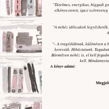
"Türelmes, energikus, higgadt g
elkényeztetett, igazi szörnyeteg
"A nehéz időszakok legyőzhetők, c
A
"– A tragédiáknak, különösen a b
keressük. Hibáztatunk. Tagadu
Bármilyen nehéz is, el kell fogad
kell. Mindannyia
A könyv adatai:
Megjel