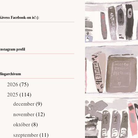
Kövess Facebook-on is! (:
Instagram profil
Blogarchívum
2026
(75)
►
2025
(114)
▼
december
(9)
►
november
(12)
►
október
(8)
►
szeptember
(11)
▼