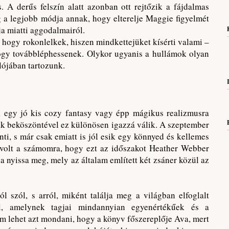
 A derűs felszín alatt azonban ott rejtőzik a fájdalmas
 a legjobb módja annak, hogy elterelje Maggie figyelmét
ja miatti aggodalmairól.
hogy rokonlelkek, hiszen mindkettejüket kísérti valami –
hogy továbbléphessenek. Olykor ugyanis a hullámok olyan
lójában tartozunk.
 egy jó kis cozy fantasy vagy épp mágikus realizmusra
zak beköszöntével ez különösen igazzá válik. A szeptember
ti, s már csak emiatt is jól esik egy könnyed és kellemes
 volt a számomra, hogy ezt az időszakot Heather Webber
 nyissa meg, mely az általam említett két zsáner közül az
l szól, s arról, miként találja meg a világban elfoglalt
l, amelynek tagjai mindannyian egyenértékűek és a
m lehet azt mondani, hogy a könyv főszereplője Ava, mert