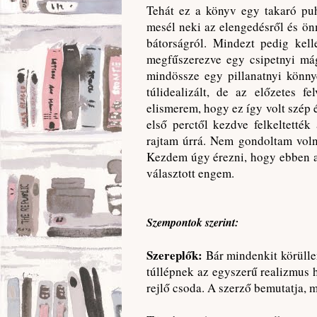
Tehát ez a könyv egy takaró puh
mesél neki az elengedésről és ön
bátorságról. Mindezt pedig kel
megfűszerezve egy csipetnyi mág
mindössze egy pillanatnyi könnye
túlidealizált, de az előzetes f
elismerem, hogy ez így volt szép
első perctől kezdve felkeltetté
rajtam úrrá. Nem gondoltam voln
Kezdem úgy érezni, hogy ebben a
választott engem.
Szempontok szerint:
Szereplők:
Bár mindenkit körülle
túllépnek az egyszerű realizmus h
rejlő csoda. A szerző bemutatja, 