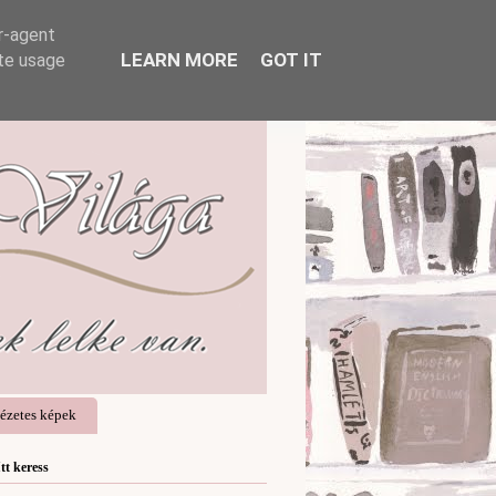
er-agent
LEARN MORE
GOT IT
ate usage
ézetes képek
Itt keress