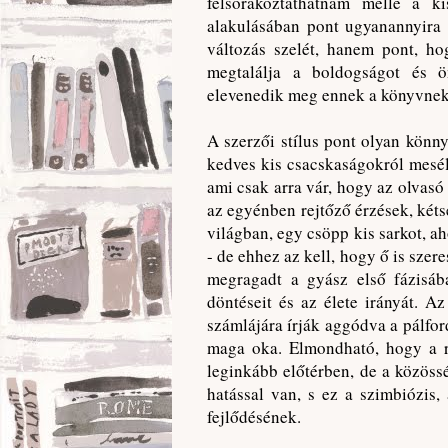
felsorakoztathatnám mellé a k
alakulásában pont ugyanannyira 
változás szelét, hanem pont, ho
megtalálja a boldogságot és ö
elevenedik meg ennek a könyvnek 
A szerzői stílus pont olyan könny
kedves kis csacskaságokról mesél c
ami csak arra vár, hogy az olvas
az egyénben rejtőző érzések, kéts
világban, egy csöpp kis sarkot, ah
- de ehhez az kell, hogy ő is szere
megragadt a gyász első fázisáb
döntéseit és az élete irányát. A
számlájára írják aggódva a pálford
maga oka. Elmondható, hogy a r
leginkább előtérben, de a közös
hatással van, s ez a szimbiózis,
fejlődésének.