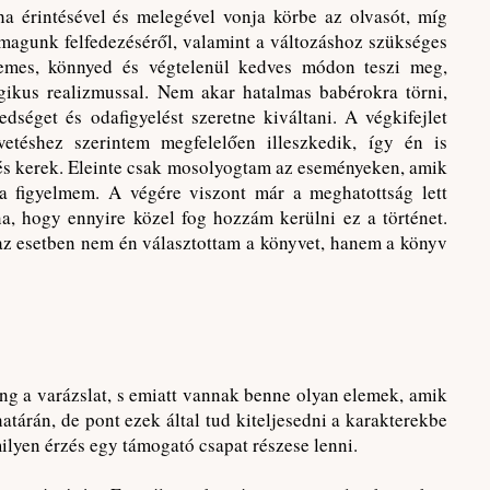
a érintésével és melegével vonja körbe az olvasót, míg
magunk felfedezéséről, valamint a változáshoz szükséges
lemes, könnyed és végtelenül kedves módon teszi meg,
ikus realizmussal. Nem akar hatalmas babérokra törni,
dséget és odafigyelést szeretne kiváltani. A végkifejlet
elvetéshez szerintem megfelelően illeszkedik, így én is
 és kerek. Eleinte csak mosolyogtam az eseményeken, amik
k a figyelmem. A végére viszont már a meghatottság lett
a, hogy ennyire közel fog hozzám kerülni ez a történet.
z esetben nem én választottam a könyvet, hanem a könyv
ng a varázslat, s emiatt vannak benne olyan elemek, amik
atárán, de pont ezek által tud kiteljesedni a karakterekbe
milyen érzés egy támogató csapat részese lenni.