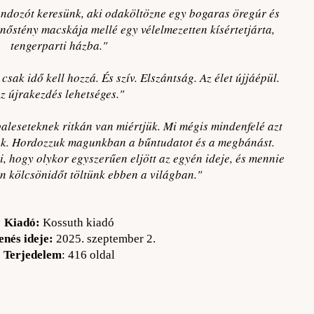
ondozót keresünk, aki odaköltözne egy bogaras öregúr és
 nőstény macskája mellé egy vélelmezetten kísértetjárta,
tengerparti házba.
"
sak idő kell hozzá. És szív. Elszántság. Az élet újjáépül.
z újrakezdés lehetséges."
aleseteknek ritkán van miértjük. Mi mégis mindenfelé azt
nk. Hordozzuk magunkban a bűntudatot és a megbánást.
ni, hogy olykor egyszerűen eljött az egyén ideje, és mennie
n kölcsönidőt töltünk ebben a világban."
Kiadó:
Kossuth kiadó
enés ideje:
2025. szeptember 2.
Terjedelem
: 416
oldal