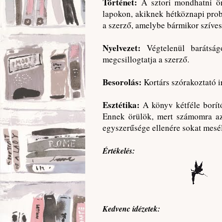
Történet:
A sztori mondhatni ön
lapokon, akiknek hétköznapi prob
a szerző, amelybe bármikor szíve
Nyelvezet:
Végtelenül barátsá
megcsillogtatja a szerző.
Besorolás:
Kortárs szórakoztató 
Esztétika:
A könyv kétféle borítót
Ennek örülök, mert számomra az 
egyszerűsége ellenére sokat mesél a
Értékelés:
Kedvenc idézetek: