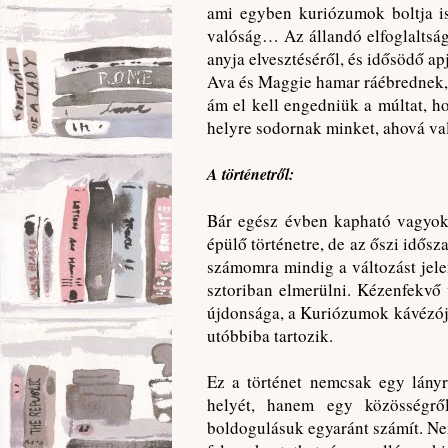
ami egyben kuriózumok boltja is.
valóság… Az állandó elfoglaltság
anyja elvesztéséről, és idősödő ap
Ava és Maggie hamar ráébrednek, 
ám el kell engedniük a múltat, 
helyre sodornak minket, ahová va
A történetről:
Bár egész évben kapható vagyok
épülő történetre, de az őszi idős
számomra mindig a változást jelen
sztoriban elmerülni. Kézenfekvő
újdonsága, a Kuriózumok kávézója
utóbbiba tartozik.
Ez a történet nemcsak egy lányró
helyét, hanem egy közösségrő
boldogulásuk egyaránt számít. Ne