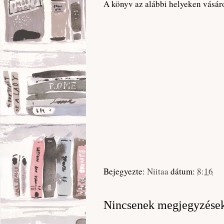
A könyv az alábbi helyeken vásár
Bejegyezte:
Niitaa
dátum:
8:16
Nincsenek megjegyzése