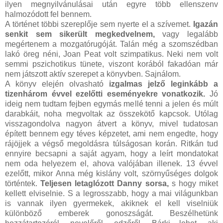
ilyen megnyilvánulásai után egyre több ellenszenv
halmozódott fel bennem.
A történet többi szereplője sem nyerte el a szívemet.
Igazán
senkit sem sikerült megkedvelnem,
vagy legalább
megértenem a mozgatórugóját. Talán még a szomszédban
lakó öreg néni, Joan Peat volt szimpatikus. Neki nem volt
semmi pszichotikus tünete, viszont korából fakadóan már
nem játszott aktív szerepet a könyvben. Sajnálom.
A könyv elején olvasható
izgalmas jelző leginkább a
tizenhárom évvel ezelőtti eseményekre vonatkozik.
Jó
ideig nem tudtam fejben egymás mellé tenni a jelen és múlt
darabkáit, noha megvoltak az összekötő kapcsok. Utólag
visszagondolva nagyon átvert a könyv, mivel tudatosan
épített bennem egy téves képzetet, ami nem engedte, hogy
rájöjjek a végső megoldásra túlságosan korán. Ritkán tud
ennyire becsapni a saját agyam, hogy a leírt mondatokat
nem oda helyezem el, ahova valójában illenek. 13 évvel
ezelőtt, mikor Anna még kislány volt, szörnyűséges dolgok
történtek.
Teljesen letaglózott Danny sorsa,
s hogy miket
kellett elviselnie. S a legrosszabb, hogy a mai világunkban
is vannak ilyen gyermekek, akiknek el kell viselniük
különböző emberek gonoszságát. Beszélhetünk