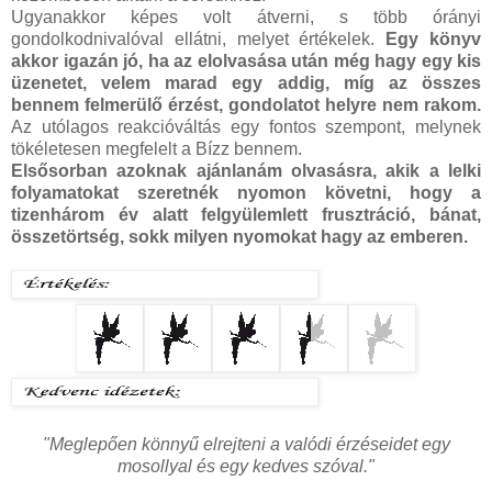
Ugyanakkor képes volt átverni, s több órányi
gondolkodnivalóval ellátni, melyet értékelek.
Egy könyv
akkor igazán jó, ha az elolvasása után még hagy egy kis
üzenetet, velem marad egy addig, míg az összes
bennem felmerülő érzést, gondolatot helyre nem rakom.
Az utólagos reakcióváltás egy fontos szempont, melynek
tökéletesen megfelelt a Bízz bennem.
Elsősorban azoknak ajánlanám olvasásra, akik a lelki
folyamatokat szeretnék nyomon követni, hogy a
tizenhárom év alatt felgyülemlett frusztráció, bánat,
összetörtség, sokk milyen nyomokat hagy az emberen.
"Meglepően könnyű elrejteni a valódi érzéseidet egy
mosollyal és egy kedves szóval."