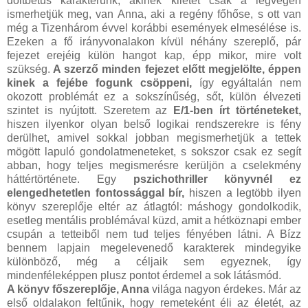
dőltbetűs karakterünk, akinek kilétét csak a legvégén
ismerhetjük meg, van Anna, aki a regény főhőse, s ott van
még a Tizenhárom évvel korábbi események elmesélése is.
Ezeken a fő irányvonalakon kívül néhány szereplő, pár
fejezet erejéig külön hangot kap, épp mikor, mire volt
szükség.
A szerző minden fejezet előtt megjelölte, éppen
kinek a fejébe fogunk csöppeni,
így egyáltalán nem
okozott problémát ez a sokszínűség, sőt, külön élvezeti
szintet is nyújtott. Szeretem az
E/1-ben írt történeteket,
hiszen ilyenkor olyan belső logikai rendszerekre is fény
derülhet, amivel sokkal jobban megismerhetjük a tettek
mögött lapuló gondolatmeneteket, s sokszor csak ez segít
abban, hogy teljes megismerésre kerüljön a cselekmény
háttértörténete. Egy
pszichothriller könyvnél ez
elengedhetetlen fontossággal bír,
hiszen a legtöbb ilyen
könyv szereplője eltér az átlagtól: máshogy gondolkodik,
esetleg mentális problémával küzd, amit a hétköznapi ember
csupán a tetteiből nem tud teljes fényében látni. A Bízz
bennem lapjain megelevenedő karakterek mindegyike
különböző, még a céljaik sem egyeznek, így
mindenféleképpen plusz pontot érdemel a sok látásmód.
A könyv főszereplője, Anna
világa nagyon érdekes. Már az
első oldalakon feltűnik, hogy remeteként éli az életét, az