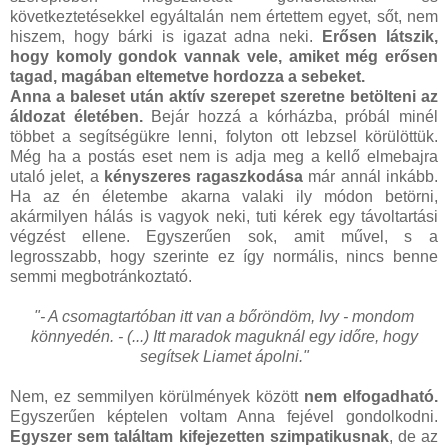
következtetésekkel egyáltalán nem értettem egyet, sőt, nem
hiszem, hogy bárki is igazat adna neki.
Erősen látszik,
hogy komoly gondok vannak vele, amiket még erősen
tagad, magában eltemetve hordozza a sebeket.
Anna a baleset után aktív szerepet szeretne betölteni az
áldozat életében.
Bejár hozzá a kórházba, próbál minél
többet a segítségükre lenni, folyton ott lebzsel körülöttük.
Még ha a postás eset nem is adja meg a kellő elmebajra
utaló jelet, a
kényszeres ragaszkodása
már annál inkább.
Ha az én életembe akarna valaki ily módon betörni,
akármilyen hálás is vagyok neki, tuti kérek egy távoltartási
végzést ellene. Egyszerűen sok, amit művel, s a
legrosszabb, hogy szerinte ez így normális, nincs benne
semmi megbotránkoztató.
"- A csomagtartóban itt van a bőröndöm, Ivy - mondom
könnyedén. - (...) Itt maradok maguknál egy időre, hogy
segítsek Liamet ápolni."
Nem, ez semmilyen körülmények között
nem elfogadható.
Egyszerűen képtelen voltam Anna fejével gondolkodni.
Egyszer sem találtam kifejezetten szimpatikusnak
, de az