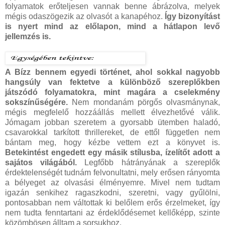
folyamatok erőteljesen vannak benne ábrázolva, melyek
mégis odaszögezik az olvasót a kanapéhoz.
Így bizonyítást
is nyert mind az előlapon, mind a hátlapon levő
jellemzés is.
A Bízz bennem egyedi történet, ahol sokkal nagyobb
hangsúly van fektetve a különböző szereplőkben
játszódó folyamatokra, mint magára a cselekmény
sokszínűségére.
Nem mondanám pörgős olvasmánynak,
mégis megfelelő hozzáállás mellett élvezhetővé válik.
Jómagam jobban szeretem a gyorsabb ütemben haladó,
csavarokkal tarkított thrillereket, de ettől független nem
bántam meg, hogy kézbe vettem ezt a könyvet is.
Betekintést engedett egy másik stílusba, ízelítőt adott a
sajátos világából.
Legfőbb hátrányának a szereplők
érdektelenségét tudnám felvonultatni, mely erősen rányomta
a bélyeget az olvasási élményemre. Mivel nem tudtam
igazán senkihez ragaszkodni, szeretni, vagy gyűlölni,
pontosabban nem váltottak ki belőlem erős érzelmeket, így
nem tudta fenntartani az érdeklődésemet kellőképp, szinte
közömbösen álltam a sorsukhoz.