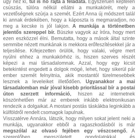
úgy néz ki,
túl is nő rajta a feladata.
Egyszerűen képtelen
csúszás, túlóra nélkül ellátni a munkakörét, mely a
vezetőségnek szúrja a szemét. Ezért Anna új módszert talál
ki annak érdekében, hogy a káposzta is megmaradjon, no
meg a kecske is jól lakjon.
A munkája a történetben
jelentős szereppel bír.
Büszke vagyok az íróra, hogy mert
ezen eszközzel élni. Bemutatta, hogy a mások által szinte
semmibe nézett munkának is mekkora erőfeszítésekkel jár a
teljesítése. Kifejezetten örülök, hogy valaki, végre mert
nyúlni ehhez a munkakörhöz is, hiszen szerves részét
képezi a mai társadalomnak. Azzal, hogy egy kicsit
betekintést engedett a dolgok mögé, lehet, hogy sikerül pár
ember szemét felnyitnia, akik mostantól türelmesebbek
lesznek a leveleiket illetődően
. Ugyanakkor a mai
társadalomban már jóval kisebb prioritással bír a postai
úton szerzett információ,
hiszen az internetnek
köszönhetően már az emberek inkább elektronikusan
rendezik a dolgaikat. A mostani postás táskákba leginkább a
külföldről rendelt csomagok lapulnak.
Visszatérve Annára, látszik, hogy milyen sokat jelent neki a
munkája, ugyanakkor ebből a ragaszkodásból is már
megszólal az olvasó fejében egy vészcsengő.
A
szereplőben megszületett gondolatokkal és