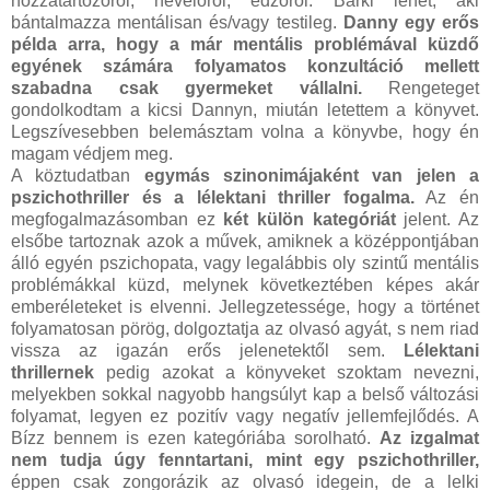
hozzátartozóról, nevelőről, edzőről. Bárki lehet, aki
bántalmazza mentálisan és/vagy testileg.
Danny egy erős
példa arra, hogy a már mentális problémával küzdő
egyének számára folyamatos konzultáció mellett
szabadna csak gyermeket vállalni.
Rengeteget
gondolkodtam a kicsi Dannyn, miután letettem a könyvet.
Legszívesebben belemásztam volna a könyvbe, hogy én
magam védjem meg.
A köztudatban
egymás szinonimájaként van jelen a
pszichothriller és a lélektani thriller fogalma.
Az én
megfogalmazásomban ez
két külön kategóriát
jelent. Az
elsőbe tartoznak azok a művek, amiknek a középpontjában
álló egyén pszichopata, vagy legalábbis oly szintű mentális
problémákkal küzd, melynek következtében képes akár
emberéleteket is elvenni. Jellegzetessége, hogy a történet
folyamatosan pörög, dolgoztatja az olvasó agyát, s nem riad
vissza az igazán erős jelenetektől sem.
Lélektani
thrillernek
pedig azokat a könyveket szoktam nevezni,
melyekben sokkal nagyobb hangsúlyt kap a belső változási
folyamat, legyen ez pozitív vagy negatív jellemfejlődés. A
Bízz bennem is ezen kategóriába sorolható.
Az izgalmat
nem tudja úgy fenntartani, mint egy pszichothriller,
éppen csak zongorázik az olvasó idegein, de a lelki