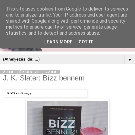
This site uses cookies from Google to deliver its services
and to analyze traffic. Your IP address and user-agent are
shared with Google along with performance and security
metrics to ensure quality of service, generate usage
statistics, and to detect and address abuse.
LEARN MORE
GOT IT
▼
2018. június 26., kedd
J. K. Slater: Bízz bennem