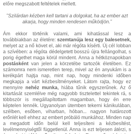
előre megszabott feltételek mellett.
"Szilárdan kézben kell tartani a dolgokat, ha az ember azt
akarja, hogy minden rendesen működjön."
Ám ekkor történik valami, ami kihatással lesz a
továbbiakban az életére:
szemtanúja lesz egy balesetnek,
melyet az a nő követ el, aki már régóta kísérti. Új cél lobban
a szívében: a régóta dédelgetett bosszú újra fellángolhat, s
porig égethet maga körül mindent. Anna a hétköznapokban
postásként
van jelen a körzetébe tartozók életében. Ez
számomra nem ismeretlen terep, mivel az én anyukám is a
kerékpárt hajtja nap, mint nap, hogy mindenki időben
megkapja a várt kézbesítményeket. Látom rajta, hogy ez
mennyire
nehéz munka,
hiába tűnik egyszerűnek. Az ő
kitartását szemlélve még nagyobb tisztelettel tekintek rá, s
többször is megállapítottam magamban, hogy én erre
képtelen lennék. Ugyanolyan ütemben tekerni kánikulában,
szélben, esőben, viharban, hóban... nagyon határozott
erőnlét kell ehhez az embert próbáló munkához. Minden nap
a megadott időn belül kell teljesíteni a kézbesítést,
levélmennyiségtől függetlenül. Anna is ezt teljesen átérzi, s