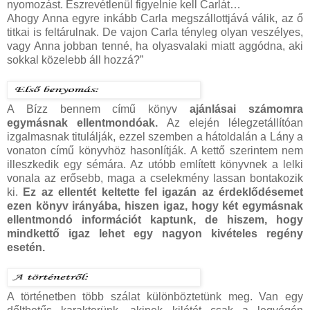
nyomozást. Észrevétlenül figyelnie kell Carlát…
Ahogy Anna egyre inkább Carla megszállottjává válik, az ő
titkai is feltárulnak. De vajon Carla tényleg olyan veszélyes,
vagy Anna jobban tenné, ha olyasvalaki miatt aggódna, aki
sokkal közelebb áll hozzá?”
A Bízz bennem című könyv
ajánlásai számomra
egymásnak ellentmondóak.
Az elején lélegzetállítóan
izgalmasnak titulálják, ezzel szemben a hátoldalán a Lány a
vonaton című könyvhöz hasonlítják. A kettő szerintem nem
illeszkedik egy sémára. Az utóbb említett könyvnek a lelki
vonala az erősebb, maga a cselekmény lassan bontakozik
ki.
Ez az ellentét keltette fel igazán az érdeklődésemet
ezen könyv irányába, hiszen igaz, hogy két egymásnak
ellentmondó információt kaptunk, de hiszem, hogy
mindkettő igaz lehet egy nagyon kivételes regény
esetén.
A történetben több szálat különböztetünk meg. Van egy