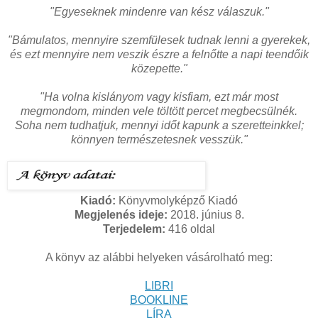
"Egyeseknek mindenre van kész válaszuk."
"Bámulatos, mennyire szemfülesek tudnak lenni a gyerekek,
és ezt mennyire nem veszik észre a felnőtte a napi teendőik
közepette."
"Ha volna kislányom vagy kisfiam, ezt már most
megmondom, minden vele töltött percet megbecsülnék.
Soha nem tudhatjuk, mennyi időt kapunk a szeretteinkkel;
könnyen természetesnek vesszük."
Kiadó:
Könyvmolyképző Kiadó
Megjelenés ideje:
2018. június 8.
Terjedelem:
416 oldal
A könyv az alábbi helyeken vásárolható meg:
LIBRI
BOOKLINE
LÍRA