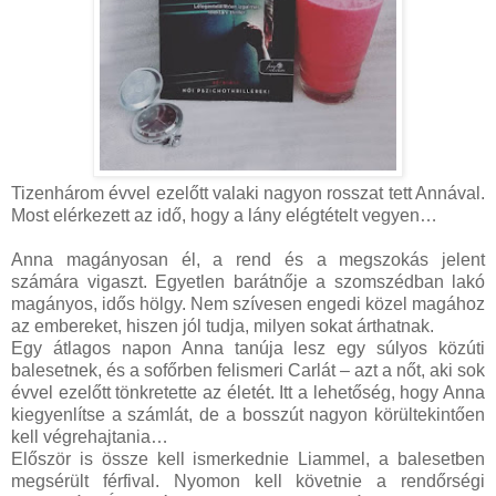
Tizenhárom évvel ezelőtt valaki nagyon rosszat tett Annával.
Most elérkezett az idő, hogy a lány elégtételt vegyen…
Anna magányosan él, a rend és a megszokás jelent
számára vigaszt. Egyetlen barátnője a szomszédban lakó
magányos, idős hölgy. Nem szívesen engedi közel magához
az embereket, hiszen jól tudja, milyen sokat árthatnak.
Egy átlagos napon Anna tanúja lesz egy súlyos közúti
balesetnek, és a sofőrben felismeri Carlát – azt a nőt, aki sok
évvel ezelőtt tönkretette az életét. Itt a lehetőség, hogy Anna
kiegyenlítse a számlát, de a bosszút nagyon körültekintően
kell végrehajtania…
Először is össze kell ismerkednie Liammel, a balesetben
megsérült férfival. Nyomon kell követnie a rendőrségi