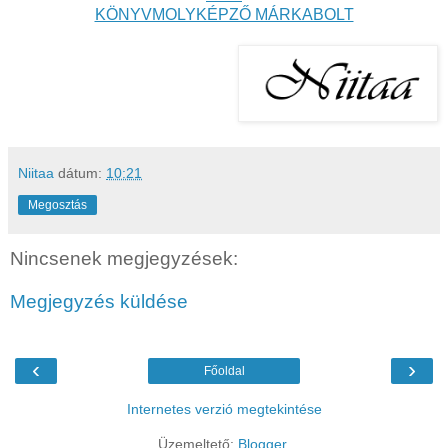
KÖNYVMOLYKÉPZŐ MÁRKABOLT
Niitaa
dátum:
10:21
Megosztás
Nincsenek megjegyzések:
Megjegyzés küldése
‹
›
Főoldal
Internetes verzió megtekintése
Üzemeltető:
Blogger
.