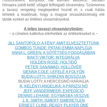
Huszonkilenc könyvből hat kiemelt kedvenc. Minden
hónapra jutott kettő világot felforgató olvasmány. Számomra
a tavasz rengeteg meglepetést hozott el, s csak hálás
lehetek a kiadónak, hogy a magyar olvasóközönség elé
tárták ezeket az értékes olvasmányokat.
A teljes tavaszi olvasmánylistám:
~ a címekre kattintva elérhetitek az értékeléseket is ~
JILL SANTOPOLO: A FÉNY, AMIT ELVESZTETTÜNK
GOMBOS TÜNDE: PATAKI EMMA NAPLÓJA
ANNA L. GREEN: A SÖTÉTSÉG FOGSÁGÁBAN
BAKTI VIKTOR: INTEGRÁLVA
HOLDEN ROSE: HOLTIDŐ
PETER SANAWAD: HOLLÓVÉR
SIENNA COLE: LEFELÉ A FOLYÓN
BUDAI LOTTI: SHIRZAN BOSSZÚJA
BUDAI LOTTI: A HERCEGNŐ HARAGJA
R. KELÉNYI ANGELIKA: A PÁRIZSI NŐ
JEFF VANDERMEER: EXPEDÍCIÓ
DENNIS LEHANE: EGYMÁSBA VESZVE
J. K. SMITH: ISMERT ISMERETLEN
ERNEST CLINE: READY PLAYER ONE