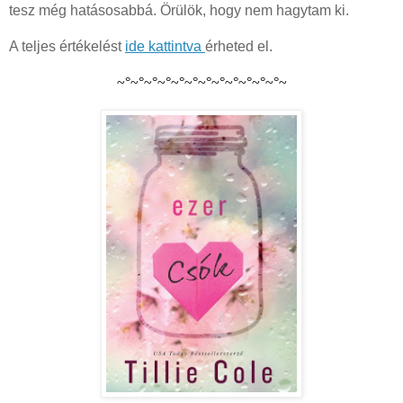
tesz még hatásosabbá. Örülök, hogy nem hagytam ki.
A teljes értékelést
ide kattintva
érheted el.
~°~°~°~°~°~°~°~°~°~°~°~°~