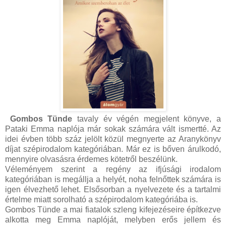
Gombos Tünde
tavaly év végén megjelent könyve, a
Pataki Emma naplója már sokak számára vált ismertté. Az
idei évben több száz jelölt közül megnyerte az Aranykönyv
díjat szépirodalom kategóriában. Már ez is bőven árulkodó,
mennyire olvasásra érdemes kötetről beszélünk.
Véleményem szerint a regény az ifjúsági irodalom
kategóriában is megállja a helyét, noha felnőttek számára is
igen élvezhető lehet. Elsősorban a nyelvezete és a tartalmi
értelme miatt sorolható a szépirodalom kategóriába is.
Gombos Tünde a mai fiatalok szleng kifejezéseire építkezve
alkotta meg Emma naplóját, melyben erős jellem és