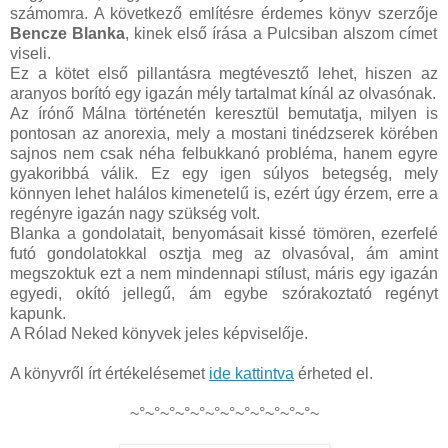
számomra. A következő említésre érdemes könyv szerzője
Bencze Blanka
, kinek első írása a Pulcsiban alszom címet
viseli.
Ez a kötet első pillantásra megtévesztő lehet, hiszen az
aranyos borító egy igazán mély tartalmat kínál az olvasónak.
Az írónő Málna történetén keresztül bemutatja, milyen is
pontosan az anorexia, mely a mostani tinédzserek körében
sajnos nem csak néha felbukkanó probléma, hanem egyre
gyakoribbá válik. Ez egy igen súlyos betegség, mely
könnyen lehet halálos kimenetelű is, ezért úgy érzem, erre a
regényre igazán nagy szükség volt.
Blanka a gondolatait, benyomásait kissé tömören, ezerfelé
futó gondolatokkal osztja meg az olvasóval, ám amint
megszoktuk ezt a nem mindennapi stílust, máris egy igazán
egyedi, okító jellegű, ám egybe szórakoztató regényt
kapunk.
A Rólad Neked könyvek jeles képviselője.
A könyvről írt értékelésemet
ide kattintva
érheted el.
~°~°~°~°~°~°~°~°~°~°~°~°~