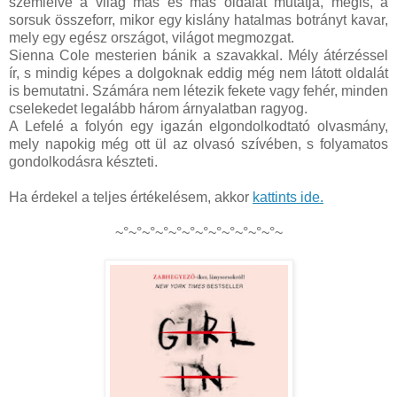
szemlélve a világ más és más oldalát mutatja, mégis, a
sorsuk összeforr, mikor egy kislány hatalmas botrányt kavar,
mely egy egész országot, világot megmozgat.
Sienna Cole mesterien bánik a szavakkal. Mély átérzéssel
ír, s mindig képes a dolgoknak eddig még nem látott oldalát
is bemutatni. Számára nem létezik fekete vagy fehér, minden
cselekedet legalább három árnyalatban ragyog.
A Lefelé a folyón egy igazán elgondolkodtató olvasmány,
mely napokig még ott ül az olvasó szívében, s folyamatos
gondolkodásra készteti.
Ha érdekel a teljes értékelésem, akkor
kattints ide.
~°~°~°~°~°~°~°~°~°~°~°~°~