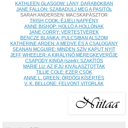
KATHLEEN GLASGOW: LÁNY, DARABOKBAN
JANE FALLON: SZABADULJ MEG A PASITÓL
SARAH ANDERSEN: MACSKAPÁSZTOR
TRISH COOK: ÉJJELI NAPFÉNY
ANNE BISHOP: HOLLÓ A HOLLÓNAK
JANE CORRY: VÉRTESTVÉREK
BENCZE BLANKA: PULCSIBAN ALSZOM
KATHERINE ARDEN: A MEDVE ÉS A CSALOGÁNY
SEANAN MCGUIRE: MINDEN SZÍV KAPUT NYIT
JEFF WHEELER: A KIRÁLYNŐ MÉREGKEVERŐJE
CSAPODY KINGA (szerk): SZAKÍTÓS
MARIE LU: AZ IFJÚ KIVÁLASZTOTTAK
TILLIE COLE: EZER CSÓK
ANNE L. GREEN: ÖRDÖGI KÍSÉRTÉS
V. K. BELLONE: FELVONT VITORLÁK