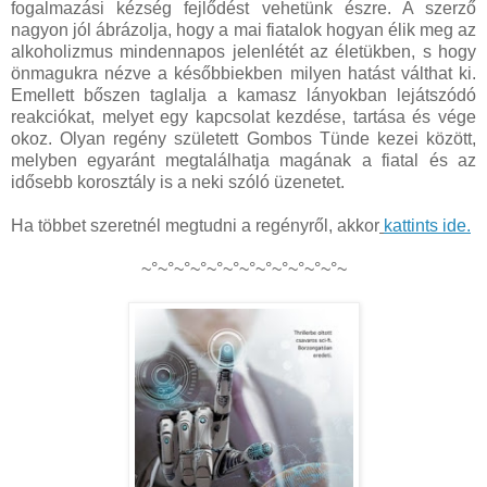
fogalmazási kézség fejlődést vehetünk észre. A szerző
nagyon jól ábrázolja, hogy a mai fiatalok hogyan élik meg az
alkoholizmus mindennapos jelenlétét az életükben, s hogy
önmagukra nézve a későbbiekben milyen hatást válthat ki.
Emellett bőszen taglalja a kamasz lányokban lejátszódó
reakciókat, melyet egy kapcsolat kezdése, tartása és vége
okoz. Olyan regény született Gombos Tünde kezei között,
melyben egyaránt megtalálhatja magának a fiatal és az
idősebb korosztály is a neki szóló üzenetet.
Ha többet szeretnél megtudni a regényről, akkor
kattints ide.
~°~°~°~°~°~°~°~°~°~°~°~°~