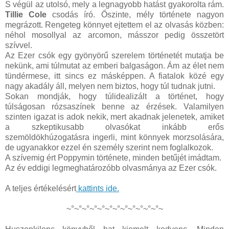
S végül az utolsó, mely a legnagyobb hatást gyakorolta rám.
Tillie Cole
csodás író. Őszinte, mély története nagyon
megrázott. Rengeteg könnyet ejtettem el az olvasás közben:
néhol mosollyal az arcomon, másszor pedig összetört
szívvel.
Az Ezer csók egy gyönyörű szerelem történetét mutatja be
nekünk, ami túlmutat az emberi balgaságon. Ám az élet nem
tündérmese, itt sincs ez másképpen. A fiatalok közé egy
nagy akadály áll, melyen nem biztos, hogy túl tudnak jutni.
Sokan mondják, hogy túlidealizált a történet, hogy
túlságosan rózsaszínek benne az érzések. Valamilyen
szinten igazat is adok nekik, mert akadnak jelenetek, amiket
a szkeptikusabb olvasókat inkább erős
szemöldökhúzogatásra ingerli, mint könnyek morzsolására,
de ugyanakkor ezzel én személy szerint nem foglalkozok.
A szívemig ért Poppymin története, minden betűjét imádtam.
Az év eddigi legmeghatározóbb olvasmánya az Ezer csók.
A teljes értékelésért
kattints ide.
~°~°~°~°~°~°~°~°~°~°~°~°~