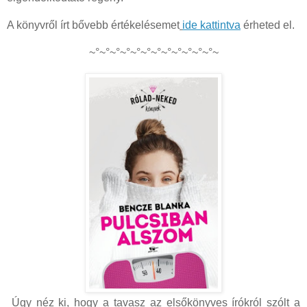
A könyvről írt bővebb értékelésemet
ide kattintva
érheted el.
~°~°~°~°~°~°~°~°~°~°~°~°~
Úgy néz ki, hogy a tavasz az elsőkönyves írókról szólt a