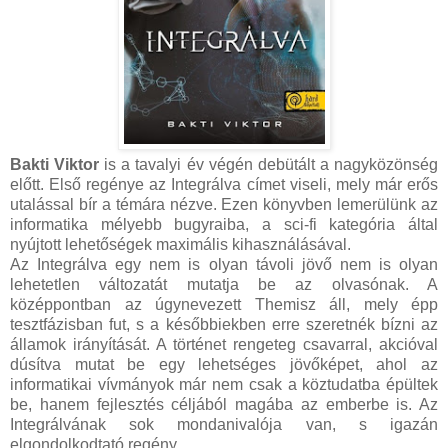
Bakti Viktor
is a tavalyi év végén debütált a nagyközönség
előtt. Első regénye az Integrálva címet viseli, mely már erős
utalással bír a témára nézve. Ezen könyvben lemerülünk az
informatika mélyebb bugyraiba, a sci-fi kategória által
nyújtott lehetőségek maximális kihasználásával.
Az Integrálva egy nem is olyan távoli jövő nem is olyan
lehetetlen változatát mutatja be az olvasónak. A
középpontban az úgynevezett Themisz áll, mely épp
tesztfázisban fut, s a későbbiekben erre szeretnék bízni az
államok irányítását. A történet rengeteg csavarral, akcióval
dúsítva mutat be egy lehetséges jövőképet, ahol az
informatikai vívmányok már nem csak a köztudatba épültek
be, hanem fejlesztés céljából magába az emberbe is. Az
Integrálvának sok mondanivalója van, s igazán
elgondolkodtató regény.