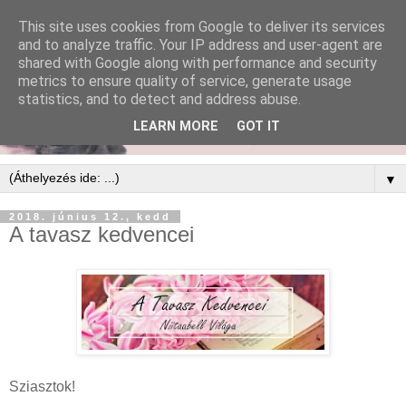
This site uses cookies from Google to deliver its services
and to analyze traffic. Your IP address and user-agent are
shared with Google along with performance and security
metrics to ensure quality of service, generate usage
statistics, and to detect and address abuse.
LEARN MORE
GOT IT
▼
2018. június 12., kedd
A tavasz kedvencei
Sziasztok!