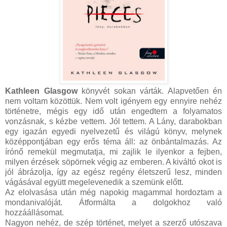
Kathleen Glasgow
könyvét sokan várták. Alapvetően én
nem voltam közöttük. Nem volt igényem egy ennyire nehéz
történetre, mégis egy idő után engedtem a folyamatos
vonzásnak, s kézbe vettem. Jól tettem. A Lány, darabokban
egy igazán egyedi nyelvezetű és világú könyv, melynek
középpontjában egy erős téma áll: az önbántalmazás. Az
írónő remekül megmutatja, mi zajlik le ilyenkor a fejben,
milyen érzések söpörnek végig az emberen. A kiváltó okot is
jól ábrázolja, így az egész regény életszerű lesz, minden
vágásával együtt megelevenedik a szemünk előtt.
Az elolvasása után még napokig magammal hordoztam a
mondanivalóját. Átformálta a dolgokhoz való
hozzáállásomat.
Nagyon nehéz, de szép történet, melyet a szerző utószava