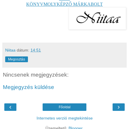
KÖNYVMOLYKÉPZŐ MÁRKABOLT
Niitaa
dátum:
14:51
Megosztás
Nincsenek megjegyzések:
Megjegyzés küldése
‹
›
Főoldal
Internetes verzió megtekintése
Üzemeltető:
Blogger
.