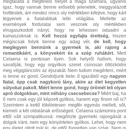
megtalálta a megfelelő helyet a maga számára, ugyanis
igaz, hogy vannak benne erősebb jelenetek, meggyalázott
holttestek, ám mindez nincs oly mértékben kifejtve, hogy kárt
tegyenek a fiatalabbak lelki világába. Mellette az
események fordulatai sem vesznek oly mértékben
elrugaszkodott irányt, hogy ne lehessen odaadni a
kamaszoknak is.
Kell hozzá egyfajta érettség,
hiszen
mégiscsak folyik benne egy adag vér,
de kell, hogy
meglegyen bennünk a gyermek is, aki rajong a
romantikáért, a könyvekért és a szép ruhákért.
Mert
Celaena is pontosan ilyen. Sok helyről hallom, hogy
savallják, hogy egy orgyilkos szeret csinosan öltözködni
meg végigtáncolni az éjszakát. Nem tudom megérteni, miért
is lenne ez gond. Gondoljunk bele: ő igazából egy
nagyon
fiatal, épp csak nagykorú lány, akire az élet kegyetlen
súlyokat pakolt. Miért lenne gond, hogy örömét leli olyan
apró dolgokban, mint néhány csecsebecse?
Miért baj, ha
ő nem csak egy jól képzett gyilkos, hanem egy finom nő is?
Szerintem a kettő tökéletesen megfér egymás mellett, sőt,
kiemeli a két oldalának erősségeit. Celaena számomra pont
ettől vált szimpatikussá: megőrizte gyermeki rajongását a
dolgok iránt, nem egy könyörtelen gyilkos. Lehet, hogy nem
egy életet oltott már ki, de ettől független van szíve. Nem is