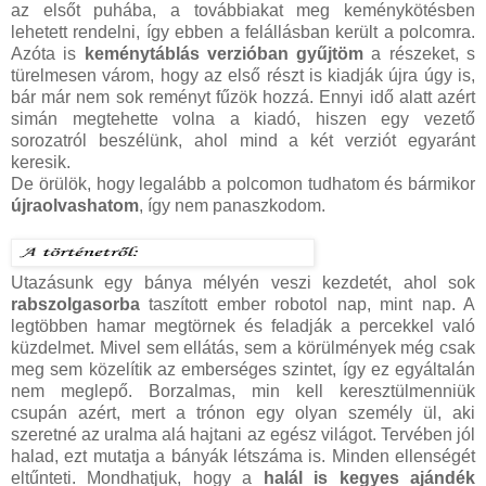
az elsőt puhába, a továbbiakat meg keménykötésben
lehetett rendelni, így ebben a felállásban került a polcomra.
Azóta is
keménytáblás verzióban gyűjtöm
a részeket, s
türelmesen várom, hogy az első részt is kiadják újra úgy is,
bár már nem sok reményt fűzök hozzá. Ennyi idő alatt azért
simán megtehette volna a kiadó, hiszen egy vezető
sorozatról beszélünk, ahol mind a két verziót egyaránt
keresik.
De örülök, hogy legalább a polcomon tudhatom és bármikor
újraolvashatom
, így nem panaszkodom.
Utazásunk egy bánya mélyén veszi kezdetét, ahol sok
rabszolgasorba
taszított ember robotol nap, mint nap. A
legtöbben hamar megtörnek és feladják a percekkel való
küzdelmet. Mivel sem ellátás, sem a körülmények még csak
meg sem közelítik az emberséges szintet, így ez egyáltalán
nem meglepő. Borzalmas, min kell keresztülmenniük
csupán azért, mert a trónon egy olyan személy ül, aki
szeretné az uralma alá hajtani az egész világot. Tervében jól
halad, ezt mutatja a bányák létszáma is. Minden ellenségét
eltűnteti. Mondhatjuk, hogy a
halál is kegyes ajándék