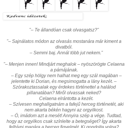
"– Te állandóan csak olvasgatsz?"
"– Sajnálatos módon az olvasás mostanára már kiment a
divatból.
– Semmi baj. Annál több jut nekem."
"– Menjen innen! Mindjárt meghalok – nyöszörögte Celaena
a párnájának.
– Egy szép hölgy nem halhat meg egy szál magában –
jelentette ki Dorian, és megsimogatta a lány kezét. –
Szórakoztassalak egy érdekes történettel a halálod
pillanatában? Miről olvassak neked?
Celaena elrántotta a kezét.
– Szívesen meghallgatnám a fafejű herceg történetét, aki
nem akarta békén hagyni az orgyilkost.
– Ó, imádom azt a mesét! Annyira szép a vége. Tudtad,
hogy az orgyilkos csak színlelte a betegséget? Így akarta
felhívni magára a herceg figyelmét. Ki gondolta volna?