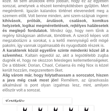
közé. Mi sem árulkodik erről jobban, hogy ez az egyetlen
sorozat, amelynek a részeit keménykötésben gyűjtöm. Mert
megérdemli. Igazán kalandos történet elevenedett meg a
szemem előtt. Volt benne minden, ami szem-szájnak ingere:
kihívások, próbák, árulások, csalások, komikus
helyzetek, logikai megmérettetések, rejtélyes halálesetek
és meglepő fordulatok.
Mindez úgy, hogy nem tűnik a
regény túlságosan aktívnak, tömöttnek. A szerző képes volt
megzabolázni a sorokat, s a kellő mennyiségű erőt mögé
pakolni, így vannak izgalmasabb és nyugodtabb részek is.
A karakterek közül egyelőre szinte mindenki közel áll a
szívemhez.
Kaltain egyedül az, akit a legsötétebb zugba
dugnék el, hogy ne okozzon felesleges kellemetlenségeket.
De a többiek: Dorian, Chaol, Celaena és még Nox is közel
került hozzám, megszerettem őket.
Alig várom már, hogy folytathassam a sorozatot, hiszen
a java még csak most jön!
Remélem, az újraolvasás
alkalmával is pont olyan izgalmas lesz, mint, amilyen
először volt a sorozat.