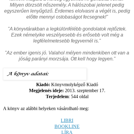
Milyen dörzsölt nőszemély. A hálószobai jelenet pedig
egyszerűen lenyűgöző. Érdemes elolvasni a végét is, pedig
előtte mennyi ostobaságot fecsegnek!"
"A könyvtárakban a legkülönfélébb gondolatok rejtőztek.
Ezek némelyike veszélyesebb és erősebb volt még a
legfélelmetesebb fegyvernél is."
"Az ember igenis jó. Valahol mélyen mindenkiben ott van a
jóság parányi morzsája. Ott kell hogy legyen."
Kiadó:
Könyvmolyképző Kiadó
Megjelenés ideje:
2013. szeptember 17.
Terjedelem
: 544
oldal
A könyv az alábbi helyeken vásárolható meg:
LIBRI
BOOKLINE
LÍRA