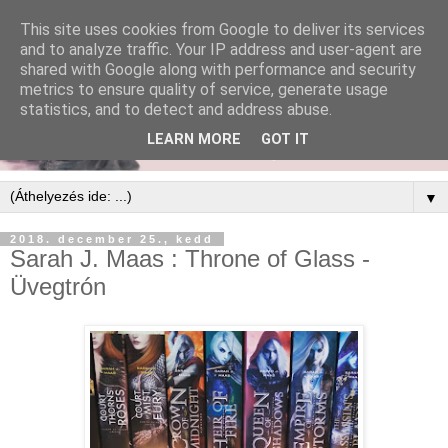
This site uses cookies from Google to deliver its services
and to analyze traffic. Your IP address and user-agent are
shared with Google along with performance and security
metrics to ensure quality of service, generate usage
statistics, and to detect and address abuse.
LEARN MORE
GOT IT
▼
2018. december 25., kedd
Sarah J. Maas : Throne of Glass -
Üvegtrón