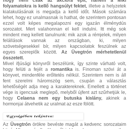
hogy nem csak az akcióra épít, hanem a lelki
folyamatokra is kellő hangsúlyt fektet,
illetve a helyzetek
kialakulásának is megadja a kellő időt. Mások számára
lehet, hogy ez unalmasnak is hathat, de szerintem pontosan
ezzel volt képes megalapozni egy igazán élménydús
sorozatot. Mert valahonnan el kell indulni. Itt még sok
mindent meg kellett tanulnunk: mik azok a rémjelek, milyen
felállások vannak az országban, ki, milyen
szövetségesekkel bír, milyen kapcsolatok feszülnek az
egyes szereplők között.
Az Üvegtrón mérhetetlenül
összetett.
Mivel ifjúsági könyvről beszélünk, így szinte várható volt,
hogy felüti a fejét a
romantika
is. Finoman szövi át a
könyvet, mindenféle erőltetés nélkül. Szerintem nem is áll
fent szerelmi háromszög sem, csupán a választás
lehetőségét adja meg a karaktereknek. Emellett a történet
vége is igencsak meglepő, melyből újfent azt szűrhetjük le,
hogy
Celaena nem egy butuska kislány,
akinek a
hormonjai átvehetik az uralmat az esze fölött.
Az
Üvegtrón
örökre bevéste magát a kedvenc sorozataim