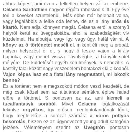
ahhoz képest, ami ezen a lelketlen helyen vár az emberre.
Celaena Sardothien
nagyon régóta raboskodik itt. Egy éve
töri a köveket szüntelenül. Más ebbe már belehalt volna,
vagy legalábbis a lelke oda lenne, de ez a lány
erős és
kitartó.
Nem adja könnyen magát. Celaena erről a szörnyű
helyről kerül az üvegpalotába, ahol a szabadságáért vív
küzdelmet. Ha elbukja, vagy így, vagy úgy, halál vár rá.
A
könyv az ő történetét meséli el
, miként éli meg a próbát,
milyen helyezést ér el, s hogy ő lesz-e vajon a király
bajnoka, vagy mehet vissza Távolvégbe, a bányák sötét
mélyére. De küldetését egyéb körülmények is nehezítik. A
kastély falai között nagy veszedelem bontakozik ki a ködből.
Vajon képes lesz ez a fiatal lány megmutatni, mi lakozik
benne?
Ez a történet nem a megszokott módon veszi kezdetét, de
még csak közel sem az általános sémákra építve halad
előre a történet. S pontosan ez az, ami
kiemeli a
tucatfantasyk sorából.
Mivel
Celaena
foglalkozását
tekintve
orgyilkos
, így erősen megfontolandónak tűnik,
hogy megfelelő-e a sorozat számára
a vörös pöttyös
besorolás,
hiszen ez az úgynevezett young adult kategória
jelzése. Véleményem szerint az
Üvegtrón
pontosan