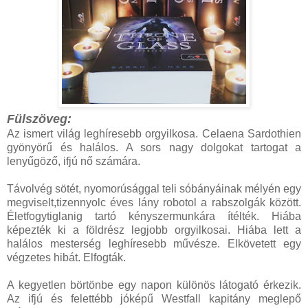
Fülszöveg:
Az ​ismert világ leghíresebb orgyilkosa. Celaena Sardothien
gyönyörű és halálos. A sors nagy dolgokat tartogat a
lenyűgöző, ifjú nő számára.
Távolvég sötét, nyomorúsággal teli sóbányáinak mélyén egy
megviselt,tizennyolc éves lány robotol a rabszolgák között.
Életfogytiglanig tartó kényszermunkára ítélték. Hiába
képezték ki a földrész legjobb orgyilkosai. Hiába lett a
halálos mesterség leghíresebb művésze. Elkövetett egy
végzetes hibát. Elfogták.
A kegyetlen börtönbe egy napon különös látogató érkezik.
Az ifjú és felettébb jóképű Westfall kapitány meglepő