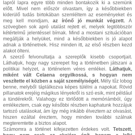
lapról lapra egyre több minden bontakozik ki a szemünk
előtt. Mivel nem először olvastam, így a későbbiekben
kiderülő tudás birtokában szemléltem az eseményeket és
meg kell mondjam,
az írónő jó munkát végzett.
A
szövegben sok apró utalást rejtett el, melyek legtöbbször
kétértelmű jelentéssel bírnak. Mind a mostani szituációban
megállják a helyüket, mind a későbbiekben is jó alapot
adnak a történetnek. Hisz minden itt, az első részben kezd
alakot ölteni.
A szerző felvonultatja a szereplők kisebb csoportjait.
Láthatjuk, hogy nagy szerepet fog a történetben játszani a
politikai helyzet, a történelem véres emlékei.
Láthatjuk,
miként vált Celaena orgyilkossá, s hogyan nem
veszítette el közben a saját személyiségét.
Mély tűz lobog
benne, melyből táplálkozva képes túlélni a napokat. Rövid
pillanatok erejéig mágikus lényekről is szó esik, mint például
a tündérekről. Valahogy ez törlődött a memóriámból, úgy
emlékeztem, csak egy későbbi részben kaphatunk hozzájuk
tartozó utalásokat, ám így még inkább élveztem az olvasást,
hiszen ezáltal éreztem, hogy minden további szálnak
megteremtette a biztos alapot.
Számomra a történet kifejezetten érdekes volt.
Tetszett,