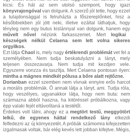
kicsi. És hát az sem utolsó szempont, hogy igazi
könyvrajongóval
van dolgunk. A szerző jól tette, hogy ezzel
a tulajdonsággal is felruházta a főszereplőnket, hisz a
későbbiekben jól jött neki, illetve ezáltal láthatjuk, hogy
tényleg nem egy butus kislánnyal van dolgunk, hanem egy
művelt nővel
nézünk farkasszemet. Mert
logikai
készségek nélkül Celaena sem lett volna sikeres
orgyilkos.
Ezt látja
Chaol
is, mely nagy
értékrendi problémát
vet fel a
személyében. Nem tudja beskatulyázni a lányt, mely
teljesen összezavarja. Nem tudja mit kezdjen vele.
Egyszerre vonzza és taszítja. Mert Celaena pontosan ilyen:
mintha a mágnes mindkét pólusa a bőre alatt rejtőzne.
Dorianban
ezzel szemben nem vívnak ennyire erős harcot
a morális problémák. Ő annak látja a lányt, ami. Tudja róla,
hogy veszélyes, ugyanakkor látja, hogy nem buta: nem
származna abból haszna, ha kitöréssel próbálkozna, vagy
épp valaki fejét eltávolítaná a testétől.
Érdekes volt látni, ahogy ez a
megtört testű, meggyötört
lelkű, de egyenes háttal rendelkező lány
elkezdi
felfedezni az új környezetét. A próbák számomra kifejezetten
izgalmasak voltak, bár elég kevés lett jobban kifejtve. Mégis,