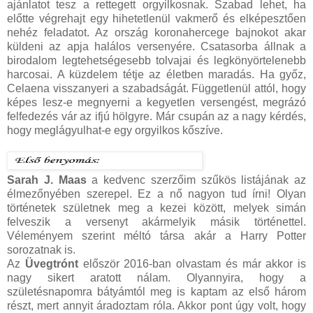
ajánlatot tesz a rettegett orgyilkosnak. Szabad lehet, ha
előtte végrehajt egy hihetetlenül vakmerő és elképesztően
nehéz feladatot. Az ország koronahercege bajnokot akar
küldeni az apja halálos versenyére. Csatasorba állnak a
birodalom legtehetségesebb tolvajai és legkönyörtelenebb
harcosai. A küzdelem tétje az életben maradás. Ha győz,
Celaena visszanyeri a szabadságát. Függetlenül attól, hogy
képes lesz-e megnyerni a kegyetlen versengést, megrázó
felfedezés vár az ifjú hölgyre. Már csupán az a nagy kérdés,
hogy meglágyulhat-e egy orgyilkos kőszíve.
Sarah J. Maas
a kedvenc szerzőim szűkös listájának az
élmezőnyében szerepel. Ez a nő nagyon tud írni! Olyan
történetek születnek meg a kezei között, melyek simán
felveszik a versenyt akármelyik másik történettel.
Véleményem szerint méltó társa akár a Harry Potter
sorozatnak is.
Az
Üvegtrónt
először 2016-ban olvastam és már akkor is
nagy sikert aratott nálam. Olyannyira, hogy a
születésnapomra bátyámtól meg is kaptam az első három
részt, mert annyit áradoztam róla. Akkor pont úgy volt, hogy