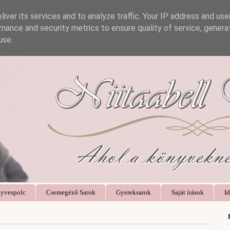
iver its services and to analyze traffic. Your IP address and us
mance and security metrics to ensure quality of service, gener
use.
yvespolc
Csemegéző Sarok
Gyereksarok
Saját írások
Id