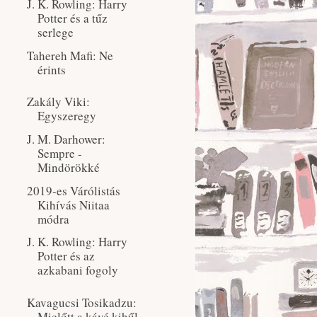
J. K. Rowling: Harry
Potter és a tűz
serlege
Tahereh Mafi: Ne
érints
Zakály Viki:
Egyszeregy
J. M. Darhower:
Sempre -
Mindörökké
2019-es Várólistás
Kihívás Niitaa
módra
J. K. Rowling: Harry
Potter és az
azkabani fogoly
Kavagucsi Tosikadzu:
Mielőtt a kávé kihűl