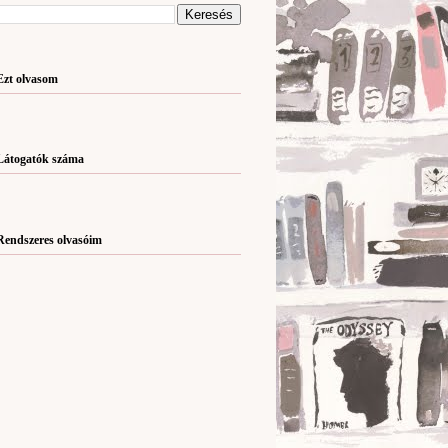
Ezt olvasom
Látogatók száma
Rendszeres olvasóim