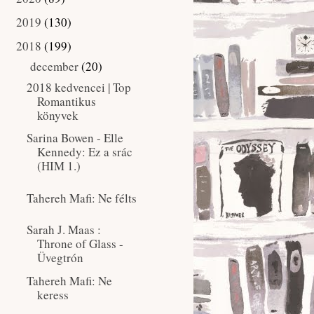
2019
(130)
►
2018
(199)
▼
december
(20)
▼
2018 kedvencei | Top
Romantikus
könyvek
Sarina Bowen - Elle
Kennedy: Ez ​a srác
(HIM 1.)
Tahereh Mafi: Ne félts
Sarah J. Maas :
Throne of Glass -
Üvegtrón
Tahereh Mafi: Ne
keress