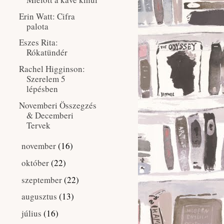
Erin Watt: Cifra
palota
Eszes Rita:
Rókatündér
Rachel Higginson:
Szerelem 5
lépésben
Novemberi Összegzés
& Decemberi
Tervek
november
(16)
►
október
(22)
►
szeptember
(22)
►
augusztus
(13)
►
július
(16)
►