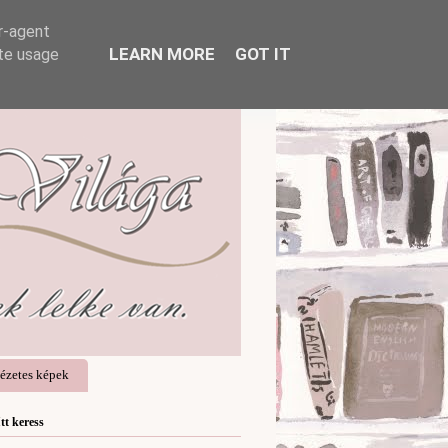
er-agent
LEARN MORE
GOT IT
ate usage
ézetes képek
Itt keress