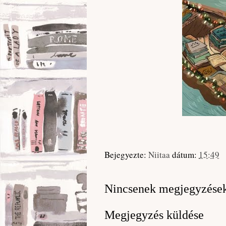
Bejegyezte:
Niitaa
dátum:
15:49
Nincsenek megjegyzése
Megjegyzés küldése