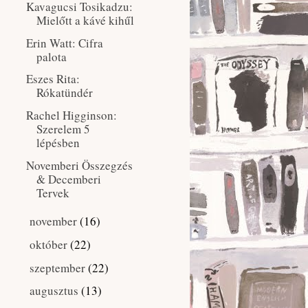
Kavagucsi Tosikadzu:
Mielőtt a kávé kihűl
Erin Watt: Cifra
palota
Eszes Rita:
Rókatündér
Rachel Higginson:
Szerelem 5
lépésben
Novemberi Összegzés
& Decemberi
Tervek
november
(16)
►
október
(22)
►
szeptember
(22)
►
augusztus
(13)
►