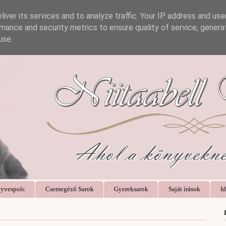
iver its services and to analyze traffic. Your IP address and us
mance and security metrics to ensure quality of service, gener
use.
yvespolc
Csemegéző Sarok
Gyereksarok
Saját írások
Id