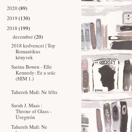
2020
(89)
►
2019
(130)
►
2018
(199)
▼
december
(20)
▼
2018 kedvencei | Top
Romantikus
könyvek
Sarina Bowen - Elle
Kennedy: Ez ​a srác
(HIM 1.)
Tahereh Mafi: Ne félts
Sarah J. Maas :
Throne of Glass -
Üvegtrón
Tahereh Mafi: Ne