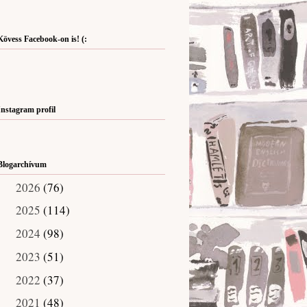
Kövess Facebook-on is! (:
Instagram profil
Blogarchívum
2026
(76)
►
2025
(114)
►
2024
(98)
►
2023
(51)
►
2022
(37)
►
2021
(48)
►