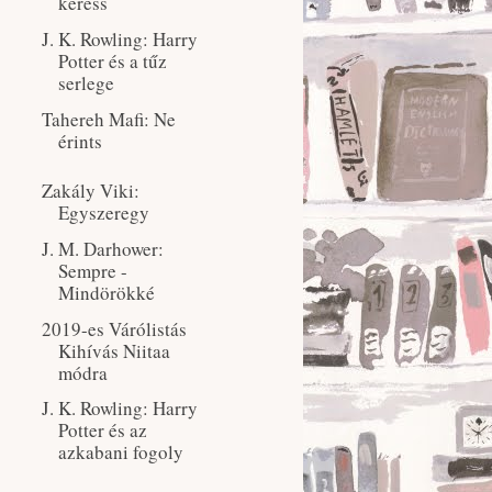
keress
J. K. Rowling: Harry
Potter és a tűz
serlege
Tahereh Mafi: Ne
érints
Zakály Viki:
Egyszeregy
J. M. Darhower:
Sempre -
Mindörökké
2019-es Várólistás
Kihívás Niitaa
módra
J. K. Rowling: Harry
Potter és az
azkabani fogoly