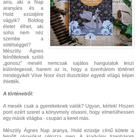
arra, aki a Nap
aranyára és a
Hold ezüstjére
vágyik? Boldog
életet élhet, aki
soha nem néz
szembe a
sötétséggel?
Mészöly Ágnes
felnőtteknek szóló
„gonosz” meséit nemcsak sajátos hangulatuk teszi
különlegessé, hanem az is, hogy a tizenhárom történet
mindegyikét Viive Noor észt illusztrátor egyedi világú képei
ihlették.
A történetről:
A mesék csak a gyerekeknek valók? Ugyan, kérlek! Hiszen
pont ezért szeret a könyvmoly olvasni, hogy elmerülhessen
egy másik világba - csupán a keret más.
Mészöly Ágnes Nap aranya, Hold ezüstje című kötete a
felnőtt olvasókat célozza meg. A kiadvány tizenhárom