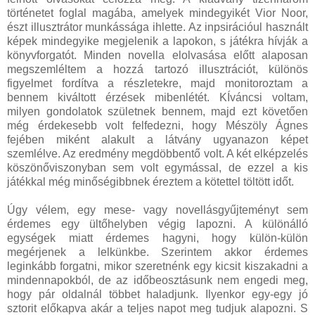
történetet foglal magába, amelyek mindegyikét Vior Noor,
észt illusztrátor munkássága ihlette. Az inpsirációul használt
képek mindegyike megjelenik a lapokon, s játékra hívják a
könyvforgatót. Minden novella elolvasása előtt alaposan
megszemléltem a hozzá tartozó illusztrációt, különös
figyelmet fordítva a részletekre, majd monitoroztam a
bennem kiváltott érzések mibenlétét. KÍváncsi voltam,
milyen gondolatok születnek bennem, majd ezt követően
még érdekesebb volt felfedezni, hogy Mészöly Ágnes
fejében miként alakult a látvány ugyanazon képet
szemlélve. Az eredmény megdöbbentő volt. A két elképzelés
köszönőviszonyban sem volt egymással, de ezzel a kis
játékkal még minőségibbnek éreztem a kötettel töltött időt.
Úgy vélem, egy mese- vagy novellásgyűjteményt sem
érdemes egy ültőhelyben végig lapozni. A különálló
egységek miatt érdemes hagyni, hogy külön-külön
megérjenek a lelkünkbe. Szerintem akkor érdemes
leginkább forgatni, mikor szeretnénk egy kicsit kiszakadni a
mindennapokból, de az időbeosztásunk nem engedi meg,
hogy pár oldalnál többet haladjunk. Ilyenkor egy-egy jó
sztorit előkapva akár a teljes napot meg tudjuk alapozni. S