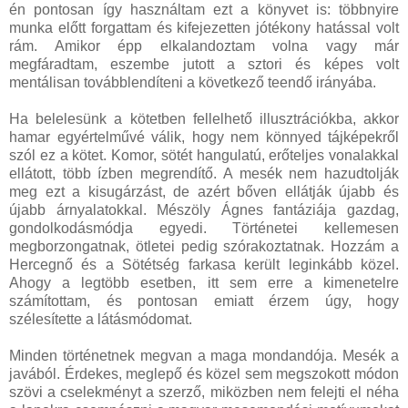
én pontosan így használtam ezt a könyvet is: többnyire
munka előtt forgattam és kifejezetten jótékony hatással volt
rám. Amikor épp elkalandoztam volna vagy már
megfáradtam, eszembe jutott a sztori és képes volt
mentálisan továbblendíteni a következő teendő irányába.
Ha belelesünk a kötetben fellelhető illusztrációkba, akkor
hamar egyértelművé válik, hogy nem könnyed tájképekről
szól ez a kötet. Komor, sötét hangulatú, erőteljes vonalakkal
ellátott, több ízben megrendítő. A mesék nem hazudtolják
meg ezt a kisugárzást, de azért bőven ellátják újabb és
újabb árnyalatokkal. Mészöly Ágnes fantáziája gazdag,
gondolkodásmódja egyedi. Történetei kellemesen
megborzongatnak, ötletei pedig szórakoztatnak. Hozzám a
Hercegnő és a Sötétség farkasa került leginkább közel.
Ahogy a legtöbb esetben, itt sem erre a kimenetelre
számítottam, és pontosan emiatt érzem úgy, hogy
szélesítette a látásmódomat.
Minden történetnek megvan a maga mondandója. Mesék a
javából. Érdekes, meglepő és közel sem megszokott módon
szövi a cselekményt a szerző, miközben nem felejti el néha