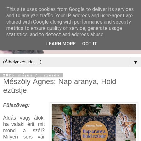
This site uses cookies from Google to deliver its services
and to analyze traffic. Your IP address and user-agent are
shared with Google along with performance and security
metrics to ensure quality of service, generate usage
statistics, and to detect and address abuse.
LEARN MORE
GOT IT
▼
2025. május 7., szerda
Mészöly Ágnes: Nap aranya, Hold
ezüstje
Fülszöveg:
Áldás vagy átok,
ha valaki érti, mit
mond a szél?
Milyen sors vár