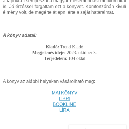
a lapokra csempészni a magyar mesemondási motívumokat
is. Jó érzéssel forgattam ezt a könyvet. Komfortzónán kívüli
élmény volt, de megérte átlépni érte a saját határaimat.
A könyv adatai:
Kiadó:
Trend Kiadó
Megjelenés ideje:
2023. október 3.
Terjedelem
: 104
oldal
A könyv az alábbi helyeken vásárolható meg:
MAI KÖNYV
LIBRI
BOOKLINE
LÍRA