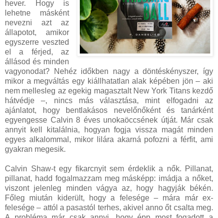
hever. Hogy is
lehetne másként
nevezni azt az
állapotot, amikor
egyszerre veszted
el a férjed, az
állásod és minden
vagyonodat? Nehéz időkben nagy a döntéskényszer, így
mikor a megváltás egy kiállhatatlan alak képében jön – aki
nem mellesleg az egekig magasztalt New York Titans kezdő
hátvédje –, nincs más választása, mint elfogadni az
ajánlatot, hogy bentlakásos nevelőnőként és tanárként
egyengesse Calvin 8 éves unokaöccsének útját. Már csak
annyit kell kitalálnia, hogyan fogja vissza magát minden
egyes alkalommal, mikor lilára akarná pofozni a férfit, ami
gyakran megesik.
Calvin Shaw-t egy fikarcnyit sem érdeklik a nők. Pillanat,
pillanat, hadd fogalmazzam meg másképp: imádja a nőket,
viszont jelenleg minden vágya az, hogy hagyják békén.
Főleg miután kiderült, hogy a felesége – mára már ex-
felesége – attól a pasastól terhes, akivel anno őt csalta meg.
A probléma már csak annyi, hogy épp most fogadott a