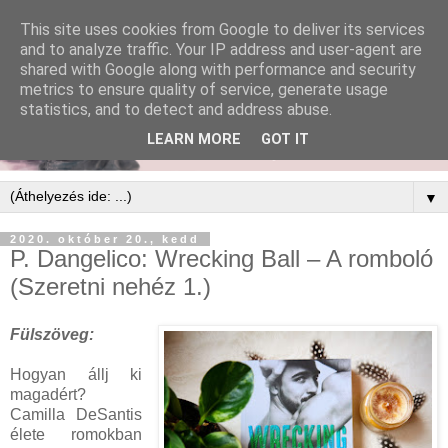
This site uses cookies from Google to deliver its services
and to analyze traffic. Your IP address and user-agent are
shared with Google along with performance and security
metrics to ensure quality of service, generate usage
statistics, and to detect and address abuse.
LEARN MORE
GOT IT
▼
2020. október 20., kedd
P. Dangelico: Wrecking ​Ball – A romboló
(Szeretni nehéz 1.)
Fülszöveg:
Hogyan ​állj ki
magadért?
Camilla DeSantis
élete romokban