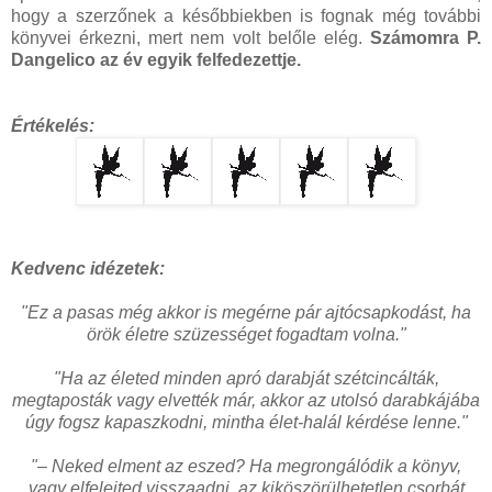
hogy a szerzőnek a későbbiekben is fognak még további
könyvei érkezni, mert nem volt belőle elég.
Számomra P.
Dangelico az év egyik felfedezettje.
Értékelés:
Kedvenc idézetek:
"
Ez a pasas még akkor is megérne pár ajtócsapkodást, ha
örök életre szüzességet fogadtam volna."
"
Ha az életed minden apró darabját szétcincálták,
megtaposták vagy elvették már, akkor az utolsó darabkájába
úgy fogsz kapaszkodni, mintha élet-halál kérdése lenne."
"– Neked elment az eszed? Ha megrongálódik a könyv,
vagy elfelejted visszaadni, az kiköszörülhetetlen csorbát