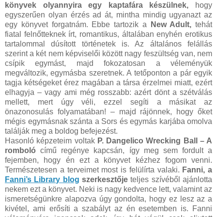
könyvek olyannyira egy kaptafára készülnek,
hogy
egyszerűen olyan érzés ad át, mintha mindig ugyanazt az
egy könyvet forgatnám. Ebbe tartozik a
New Adult,
tehát
fiatal felnőtteknek írt, romantikus, általában enyhén erotikus
tartalommal dúsított történetek is. Az általános felállás
szerint a két nem képviselői között nagy feszültség van, nem
csípik egymást, majd fokozatosan a véleményük
megváltozik, egymásba szeretnek. A tetőponton a pár egyik
tagja kétségeket érez magában a társa érzelmei miatt, ezért
elhagyja – vagy ami még rosszabb: azért dönt a szétválás
mellett, mert úgy véli, ezzel segíti a másikat az
önazonosulás folyamatában! – majd rájönnek, hogy őket
mégis egymásnak szánta a Sors és egymás karjába omolva
találják meg a boldog befejezést.
Hasonló képzeteim voltak
P. Dangelico Wrecking Ball – A
romboló
című regénye kapcsán, így meg sem fordult a
fejemben, hogy én ezt a könyvet kézhez fogom venni.
Természetesen a terveimet most is felülírta valaki.
Fanni, a
Fanni’s Library blog
szerkesztője
teljes szívéből ajánlotta
nekem ezt a könyvet. Neki is nagy kedvence lett, valamint az
ismeretségünkre alapozva úgy gondolta, hogy ez lesz az a
kivétel, ami erősíti a szabályt az én esetemben is. Fanni