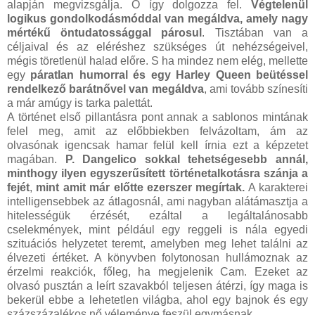
alapján megvizsgálja. Ő így dolgozza fel.
Végtelenül
logikus gondolkodásmóddal van megáldva, amely nagy
mértékű öntudatossággal párosul
. Tisztában van a
céljaival és az eléréshez szükséges út nehézségeivel,
mégis töretlenül halad előre. S ha mindez nem elég, mellette
egy
páratlan humorral és egy Harley Queen beütéssel
rendelkező barátnővel van megáldva
, ami tovább színesíti
a már amúgy is tarka palettát.
A történet első pillantásra pont annak a sablonos mintának
felel meg, amit az előbbiekben felvázoltam, ám az
olvasónak igencsak hamar felül kell írnia ezt a képzetet
magában.
P. Dangelico sokkal tehetségesebb annál,
minthogy ilyen egyszerűsített történetalkotásra szánja a
fejét
,
mint amit már előtte ezerszer megírtak.
A karakterei
intelligensebbek az átlagosnál, ami nagyban alátámasztja a
hitelességük érzését, ezáltal a legáltalánosabb
cselekmények, mint például egy reggeli is nála egyedi
szituációs helyzetet teremt, amelyben meg lehet találni az
élvezeti értéket. A könyvben folytonosan hullámoznak az
érzelmi reakciók, főleg, ha megjelenik Cam. Ezeket az
olvasó pusztán a leírt szavakból teljesen átérzi, így maga is
bekerül ebbe a lehetetlen világba, ahol egy bajnok és egy
százszázalékos nő véleménye feszül egymásnak.