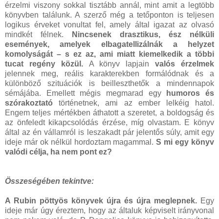
érzelmi viszony sokkal tisztább annál, mint amit a legtöbb
könyvben találunk. A szerző még a tetőponton is teljesen
logikus érveket vonultat fel, amely által igazat az olvasó
mindkét félnek.
Nincsenek drasztikus, ész nélküli
események, amelyek elbagatellizálnák a helyzet
komolyságát – s ez az, ami miatt kiemelkedik a többi
tucat regény közül.
A könyv lapjain
valós érzelmek
jelennek meg, reális karakterekben formálódnak és a
különböző szituációk is beilleszthetők a mindennapok
sémájába. Emellett mégis megmarad egy
humoros és
szórakoztató
történetnek, ami az ember lelkéig hatol.
Engem teljes mértékben áthatott a szeretet, a boldogság és
az önfeledt kikapcsolódás érzése, míg olvastam. E könyv
által az én vállamról is leszakadt pár jelentős súly, amit egy
ideje már ok nélkül hordoztam magammal.
S mi egy könyv
valódi célja, ha nem pont ez?
Összeségében tekintve:
A Rubin pöttyös könyvek újra és újra meglepnek.
Egy
ideje már úgy éreztem, hogy az általuk képviselt irányvonal