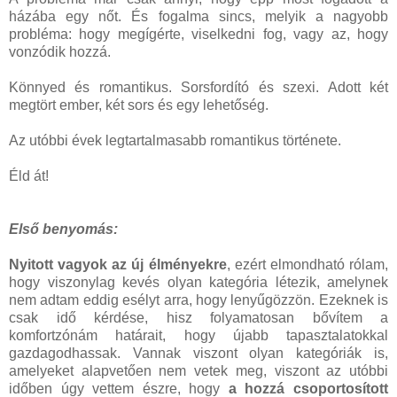
házába egy nőt. És fogalma sincs, melyik a nagyobb
probléma: hogy megígérte, viselkedni fog, vagy az, hogy
vonzódik hozzá.
Könnyed és romantikus. Sorsfordító és szexi. Adott két
megtört ember, két sors és egy lehetőség.
Az utóbbi évek legtartalmasabb romantikus története.
Éld át!
Első benyomás:
Nyitott vagyok az új élményekre
, ezért elmondható rólam,
hogy viszonylag kevés olyan kategória létezik, amelynek
nem adtam eddig esélyt arra, hogy lenyűgözzön. Ezeknek is
csak idő kérdése, hisz folyamatosan bővítem a
komfortzónám határait, hogy újabb tapasztalatokkal
gazdagodhassak. Vannak viszont olyan kategóriák is,
amelyeket alapvetően nem vetek meg, viszont az utóbbi
időben úgy vettem észre, hogy
a hozzá csoportosított