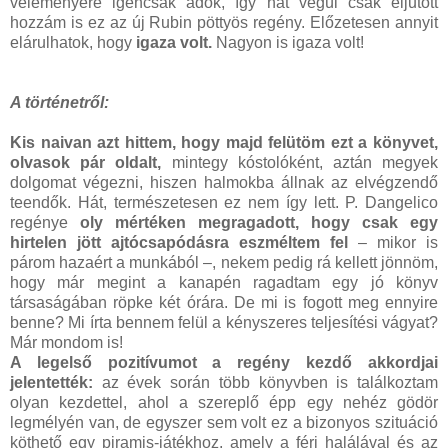
véleményére igencsak adok, így hát végül csak eljutott
hozzám is ez az új Rubin pöttyös regény. Előzetesen annyit
elárulhatok, hogy
igaza volt.
Nagyon is igaza volt!
A történetről:
Kis naivan azt hittem, hogy majd felütöm ezt a könyvet,
olvasok pár oldalt,
mintegy kóstolóként, aztán megyek
dolgomat végezni, hiszen halmokba állnak az elvégzendő
teendők. Hát, természetesen ez nem így lett. P. Dangelico
regénye
oly mértéken megragadott, hogy csak egy
hirtelen jött ajtócsapódásra eszméltem fel
– mikor is
párom hazaért a munkából –, nekem pedig rá kellett jönnöm,
hogy már megint a kanapén ragadtam egy jó könyv
társaságában röpke két órára. De mi is fogott meg ennyire
benne? Mi írta bennem felül a kényszeres teljesítési vágyat?
Már mondom is!
A legelső pozitívumot a regény kezdő akkordjai
jelentették:
az évek során több könyvben is találkoztam
olyan kezdettel, ahol a szereplő épp egy nehéz gödör
legmélyén van, de egyszer sem volt ez a bizonyos szituáció
köthető egy piramis-játékhoz, amely a férj halálával és az