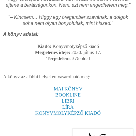
ejtene a barátságunkon. Nem, ezt nem engedhetem meg."
"– Kincsem… Higgy egy öregember szavának: a dolgok
soha nem olyan bonyolultak, mint hiszed."
A könyv adatai:
Kiadó:
Könyvmolyképző kiadó
Megjelenés ideje:
2020. július 17.
Terjedelem
: 376
oldal
A könyv az alábbi helyeken vásárolható meg:
MAI KÖNYV
BOOKLINE
LIBRI
LÍRA
KÖNYVMOLYKÉPZŐ KIADÓ