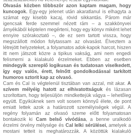
Olvasás közben többször azon kaptam magam, hogy
kuncogok.
Egy-egy jelenet után akaratlanul is elhagyta a
számat egy kisebb kacaj, rövid sikkantás. Párom már
igencsak ferde szemmel nézett rám – a szakkönyvei
árnyékából képtelen megérteni, hogy egy könyv miként lehet
ennyire szórakoztató –, de ez sem tartott vissza, hogy
megszállott módon folytassam az olvasást. Élveztem a
létrejött helyzeteket, a folyamatos adok-kapok harcot, hiszen
itt nem játszott közre a tipikus vakság, ami nem engedi
felismerni a kialakuló érzelmeket. Ebben az esetben
mindegyik szereplő logikusan és tudatosan viselkedett,
így egy valós, érett, felnőtt gondolkodással tarkított
humoros sztorit kap az olvasó.
Cam és Cal is végtelenül tisztában van azzal, mit akar.
A
szívem mélyéig hatott az elhivatottságuk
és lázasan
szorítottam, hogy teljesüljön mindkettejük vágya – lehetőleg
együtt. Egyiküknek sem volt sosem könnyű élete, de pont
emiatt lettek azok a határozott személyiségek végül. A
regény folyamán az olvasó szeme előtt folyamatosan
bontakozik ki
Cam belső vívódása
, a benne uralkodó
érzelmi örvény mélysége és
Cal lelki sérülései,
amelyek a
mostani tetteit is meghatározzák. A közöttük kialakuló