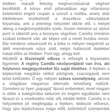
életben maradt feleség meghurcolásának végével
kezdődött. A könyv első pillanatában egy villanásnyi
betekintést enged csupán a szerző a múltba, amely által
tökéletesen érzékelhető a drasztikus változtatások
folyamata, ami a jelenlegi helyzetet idézte elő, s melyet
átleng a megkönnyebbülés szele, hiszen immáron az utolsó
pont is rákerült arra a bizonyos végzésre. Camilla immáron
szabad emberré vált, aki képes volt a nevét tisztára mosni.
Bár mindene odaveszett és a lelke is mélyen megsérült az
átélt események súlya alatt, mégis határozott léptekkel
halad előre az életben. Pont úgy, ahogy kell.
Másfelől
a főszereplő stílusa
is elősegíti a folyamatos
figyelmet.
A regény Camilla nézőpontjából van írva, aki
folytonos megjegyzéseket fűz saját életéhez.
A fejében a
képkockák megállás nélkül pörögnek, csacsogását nem
lehet türtőztetni. Ő egy mélyen
színes személyiség
, akinek
a világában megannyi alternatív lehetőség rejtőzik.
Szeretem az ilyen „papagáj” típusú embereket, mivel magam
is ebbe a kategóriába tartozom és engem egyáltalán nem
fáraszt ez a viselkedési mód, sőt, inkább feltölt. Camilla is a
helyzeteket jól megforgatja a fejében, többször előveszi,
hogy újra lejátszhassa maga előtt, különböző szempontok