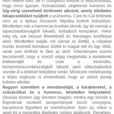
nem nekem való, de P. Dangelico könyve is bebizonyította,
hogy nincs igazam. Szórakoztató, végtelenül humoros és
ízig-vérig szerethető történetet alkotott, amely tökéletes
kikapcsolódást nyújtott
a számomra. Cam és Cal története
nem az a tipikus rózsaszín fátyolba burkolt leányálom.
Mindketten már a harmincas éveiben járnak, így túl vannak a
tapasztalatlanságból fakadó, botladozó korszakon, mikor
még oly sok helyzet félreérthető és felesleges konfliktust
okoz. Mindketten tudják, mit várnak az élettől, a céljaikat
tisztán kivehető formában tűzték ki maguk elé és úgy vélik,
senki sem térítheti le őket az útról. Véleményem szerint
becsülendő, hogy a szerző végig megtartotta a karakterek
értékrendjét és csak a minimális,
kompromisszumkészségből fakadó apró változtatásokat
vezette át a történet felépítése során. Mindezek mellett pedig
a teljes regényre is elmondható, hogy az utolsó pontig
tudatos alkotás.
Nagyon szerettem a mondandóját, a karaktereket, a
szituációkat és a humoros, lehetetlen helyzeteket.
Olvasás közben úgy éreztem magam, mintha egy lennék a
Bajnoknak szurkoló pomponlányok közül: vinnyogva,
kacarászva figyeltem az eseményeket. Ilyen az, mikor a
sport és a romantika tökéletes módon találkozik. Remélem,