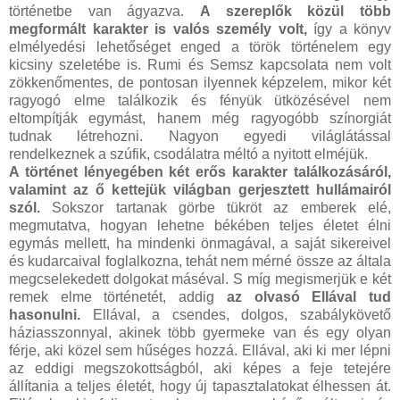
történetbe van ágyazva.
A szereplők közül több
megformált karakter is valós személy volt,
így a könyv
elmélyedési lehetőséget enged a török történelem egy
kicsiny szeletébe is. Rumi és Semsz kapcsolata nem volt
zökkenőmentes, de pontosan ilyennek képzelem, mikor két
ragyogó elme találkozik és fényük ütközésével nem
eltompítják egymást, hanem még ragyogóbb színorgiát
tudnak létrehozni. Nagyon egyedi világlátással
rendelkeznek a szúfik, csodálatra méltó a nyitott elméjük.
A történet lényegében két erős karakter találkozásáról,
valamint az ő kettejük világban gerjesztett hullámairól
szól.
Sokszor tartanak görbe tükröt az emberek elé,
megmutatva, hogyan lehetne békében teljes életet élni
egymás mellett, ha mindenki önmagával, a saját sikereivel
és kudarcaival foglalkozna, tehát nem mérné össze az általa
megcselekedett dolgokat máséval. S míg megismerjük e két
remek elme történetét, addig
az olvasó Ellával tud
hasonulni.
Ellával, a csendes, dolgos, szabálykövető
háziasszonnyal, akinek több gyermeke van és egy olyan
férje, aki közel sem hűséges hozzá. Ellával, aki ki mer lépni
az eddigi megszokottságból, aki képes a feje tetejére
állítania a teljes életét, hogy új tapasztalatokat élhessen át.