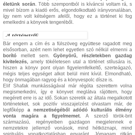
életünk során
. Több szempontból is kíváncsi voltam rá, s
mivel bízom a kiadó erős, elgondolkodtató irányvonalában,
így nem volt kétségem afelől, hogy ez a történet ki fog
emelkedni a könyvek tengeréből.
Bár engem a cím és a fülszöveg együttese ragadott meg
elsősorban, azért nem lehet egyetlen szó nélkül elmenni a
borító
mellett sem.
Gyönyörű, részletekben gazdag
kivitelezés,
amely tökéletesen utal a történet stílusára is,
hiszen a könyv pont olyan figyelemfelkeltő, szerteágazó,
mégis teljes egységet alkot belül mint kívül. Elmondható,
hogy önmagában ragyog és a könyvespolc dísze is.
Elif Shafak munkásságával már régóta szerettem volna
megismerkedni, így e könyvet meglátva rájöttem, hogy
megérett erre is az idő. Sokan szeretik az általa megalkotott
történeteket, sok pozitív visszajelzést olvastam már, de
legfőképp
a nemzetiségéből adódó kulturális élmény
vonta magára a figyelmemet.
A szerző török-brit
származású, regényeiben gazdagon megjelennek e
nemzetekre jellemző vonások, mind hétköznapi, mind
spirituális vonatkoztatásban egyaránt. Jómagam ritkán