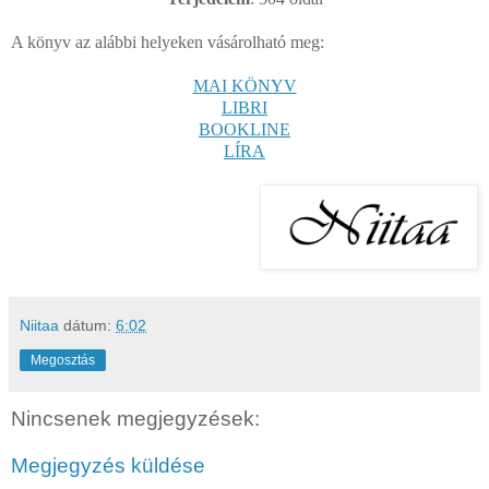
A könyv az alábbi helyeken vásárolható meg:
MAI KÖNYV
LIBRI
BOOKLINE
LÍRA
Niitaa
dátum:
6:02
Megosztás
Nincsenek megjegyzések:
Megjegyzés küldése