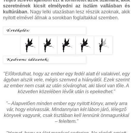
szeretnének kicsit elmélyedni az iszlám vallásban és
kultúrában.
Nagy lelki utazásban lesz részük azoknak, akik
nyitott elmével állnak a sorokban foglaltakkal szemben.
"Előfordulhat, hogy az ember egy fedél alatt él valakivel, egy
ágyban alszik vele, mégis szenved a hiányától. Ezek szerint
az ember nem csak az után sóvároghat, aki távol van tőle. A
közvetlen közelében lévők után is epekedhet."
"– Alapvetően minden ember egy nyitott könyv, amely arra
vár, hogy elolvassák. Mindannyian két lábon járó, lélegző
könyvek vagyunk, csak tisztában kell lennünk önmagunkkal
– feleltem."