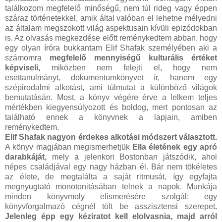
találkozom megfelelő minőségű, nem túl rideg vagy éppen
száraz történetekkel, amik által valóban el lehetne mélyedni
az általam megszokott világ aspektusain kívüli epizódokban
is. Az olvasás megkezdése előtt reménykedtem abban, hogy
egy olyan íróra bukkantam Elif Shafak személyében aki a
számomra
megfelelő mennyiségű kulturális értéket
képviseli,
miközben nem felejti el, hogy nem
esettanulmányt, dokumentumkönyvet ír, hanem egy
szépirodalmi alkotást, ami túlmutat a különböző világok
bemutatásán. Most, a könyv végére érve a lelkem teljes
mértékben kiegyensúlyozott és boldog, mert pontosan az
található ennek a könyvnek a lapjain, amiben
reménykedtem.
Elif Shafak nagyon érdekes alkotási módszert választott.
A könyv magjában megismerhetjük
Ella életének egy apró
darabkáját,
mely a jelenkori Bostonban játszódik, ahol
népes családjával egy nagy házban él. Bár nem tökéletes
az élete, de megtalálta a saját ritmusát, így egyfajta
megnyugtató monotonitásában telnek a napok. Munkája
minden könyvmoly elismerésére szolgál: egy
könyvforgalmazó cégnél tölt be asszisztensi szerepet
.
Jelenleg épp egy kéziratot kell elolvasnia, majd arról