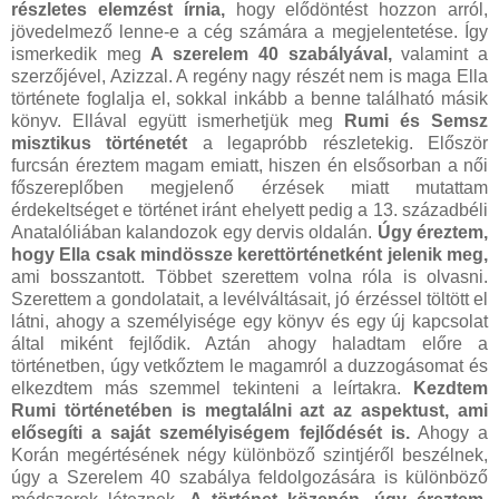
részletes elemzést írnia,
hogy elődöntést hozzon arról,
jövedelmező lenne-e a cég számára a megjelentetése. Így
ismerkedik meg
A szerelem 40 szabályával,
valamint a
szerzőjével, Azizzal. A regény nagy részét nem is maga Ella
története foglalja el, sokkal inkább a benne található másik
könyv. Ellával együtt ismerhetjük meg
Rumi és Semsz
misztikus történetét
a legapróbb részletekig. Először
furcsán éreztem magam emiatt, hiszen én elsősorban a női
főszereplőben megjelenő érzések miatt mutattam
érdekeltséget e történet iránt ehelyett pedig a 13. századbéli
Anatalóliában kalandozok egy dervis oldalán.
Úgy éreztem,
hogy Ella csak mindössze kerettörténetként jelenik meg,
ami bosszantott. Többet szerettem volna róla is olvasni.
Szerettem a gondolatait, a levélváltásait, jó érzéssel töltött el
látni, ahogy a személyisége egy könyv és egy új kapcsolat
által miként fejlődik. Aztán ahogy haladtam előre a
történetben, úgy vetkőztem le magamról a duzzogásomat és
elkezdtem más szemmel tekinteni a leírtakra.
Kezdtem
Rumi történetében is megtalálni azt az aspektust, ami
elősegíti a saját személyiségem fejlődését is.
Ahogy a
Korán megértésének négy különböző szintjéről beszélnek,
úgy a Szerelem 40 szabálya feldolgozására is különböző