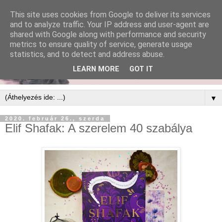
This site uses cookies from Google to deliver its services
and to analyze traffic. Your IP address and user-agent are
shared with Google along with performance and security
metrics to ensure quality of service, generate usage
statistics, and to detect and address abuse.
LEARN MORE
GOT IT
▼
2020. február 26., szerda
Elif Shafak: A ​szerelem 40 szabálya