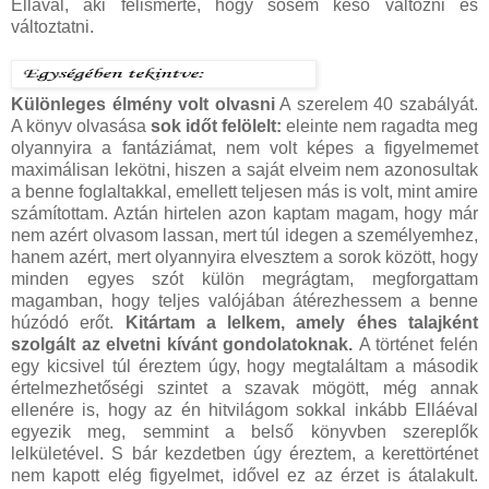
Ellával, aki felismerte, hogy sosem késő változni és
változtatni.
Különleges élmény volt olvasni
A szerelem 40 szabályát.
A könyv olvasása
sok időt felölelt:
eleinte nem ragadta meg
olyannyira a fantáziámat, nem volt képes a figyelmemet
maximálisan lekötni, hiszen a saját elveim nem azonosultak
a benne foglaltakkal, emellett teljesen más is volt, mint amire
számítottam. Aztán hirtelen azon kaptam magam, hogy már
nem azért olvasom lassan, mert túl idegen a személyemhez,
hanem azért, mert olyannyira elvesztem a sorok között, hogy
minden egyes szót külön megrágtam, megforgattam
magamban, hogy teljes valójában átérezhessem a benne
húzódó erőt.
Kitártam a lelkem, amely éhes talajként
szolgált az elvetni kívánt gondolatoknak.
A történet felén
egy kicsivel túl éreztem úgy, hogy megtaláltam a második
értelmezhetőségi szintet a szavak mögött, még annak
ellenére is, hogy az én hitvilágom sokkal inkább Elláéval
egyezik meg, semmint a belső könyvben szereplők
lelkületével. S bár kezdetben úgy éreztem, a kerettörténet
nem kapott elég figyelmet, idővel ez az érzet is átalakult.