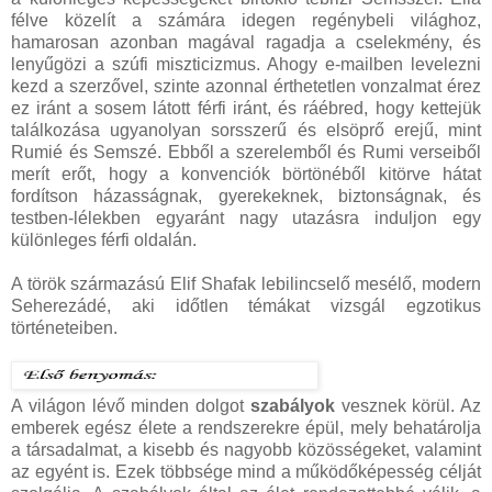
félve közelít a számára idegen regénybeli világhoz,
hamarosan azonban magával ragadja a cselekmény, és
lenyűgözi a szúfi miszticizmus. Ahogy e-mailben levelezni
kezd a szerzővel, szinte azonnal érthetetlen vonzalmat érez
ez iránt a sosem látott férfi iránt, és ráébred, hogy kettejük
találkozása ugyanolyan sorsszerű és elsöprő erejű, mint
Rumié és Semszé. Ebből a szerelemből és Rumi verseiből
merít erőt, hogy a konvenciók börtönéből kitörve hátat
fordítson házasságnak, gyerekeknek, biztonságnak, és
testben-lélekben egyaránt nagy utazásra induljon egy
különleges férfi oldalán.
A török származású Elif Shafak lebilincselő mesélő, modern
Seherezádé, aki időtlen témákat vizsgál egzotikus
történeteiben.
A világon lévő minden dolgot
szabályok
vesznek körül. Az
emberek egész élete a rendszerekre épül, mely behatárolja
a társadalmat, a kisebb és nagyobb közösségeket, valamint
az egyént is. Ezek többsége mind a működőképesség célját