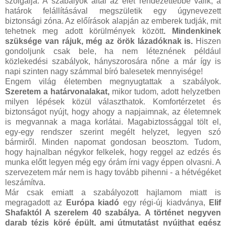
szolgálja. A szabályok által az élet rendezettebbé válik, a
határok felállításával megszületik egy úgynevezett
biztonsági zóna. Az előírások alapján az emberek tudják, mit
tehetnek meg adott körülmények között
. Mindenkinek
szüksége van rájuk, még az örök lázadóknak is.
Hiszen
gondoljunk csak bele, ha nem léteznének például
közlekedési szabályok, hányszorosára nőne a már így is
napi szinten nagy számmal bíró balesetek mennyisége!
Engem világ életemben megnyugtattak a szabályok.
Szeretem a határvonalakat,
mikor tudom, adott helyzetben
milyen lépések közül választhatok. Komfortérzetet és
biztonságot nyújt, hogy ahogy a napjaimnak, az életemnek
is megvannak a maga korlátai. Magabiztossággal tölt el,
egy-egy rendszer szerint megélt helyzet, legyen szó
bármiről. Minden napomat gondosan beosztom. Tudom,
hogy hajnalban négykor felkelek, hogy reggel az edzés és
munka előtt legyen még egy órám írni vagy éppen olvasni. A
szervezetem már nem is hagy tovább pihenni - a hétvégéket
leszámítva.
Már csak emiatt a szabályozott hajlamom miatt is
megragadott az
Európa kiadó
egy régi-új kiadványa,
Elif
Shafaktól A szerelem 40 szabálya.
A történet negyven
darab tézis köré épült, ami útmutatást nyújthat egész