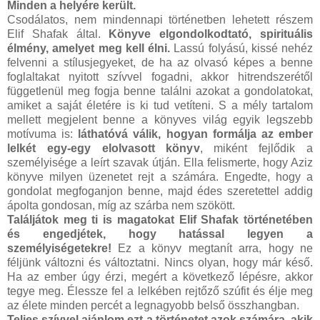
Minden a helyére került.
Csodálatos, nem mindennapi történetben lehetett részem
Elif Shafak által.
Könyve elgondolkodtató, spirituális
élmény, amelyet meg kell élni.
Lassú folyású, kissé nehéz
felvenni a stílusjegyeket, de ha az olvasó képes a benne
foglaltakat nyitott szívvel fogadni, akkor hitrendszerétől
függetlenül meg fogja benne találni azokat a gondolatokat,
amiket a saját életére is ki tud vetíteni. S a mély tartalom
mellett megjelent benne a könyves világ egyik legszebb
motívuma is:
láthatóvá válik, hogyan formálja az ember
lelkét egy-egy elolvasott könyv
, miként fejlődik a
személyisége a leírt szavak útján. Ella felismerte, hogy Aziz
könyve milyen üzenetet rejt a számára. Engedte, hogy a
gondolat megfoganjon benne, majd édes szeretettel addig
ápolta gondosan, míg az szárba nem szökött.
Találjátok meg ti is magatokat Elif Shafak történetében
és engedjétek, hogy hatással legyen a
személyiségetekre!
Ez a könyv megtanít arra, hogy ne
féljünk változni és változtatni. Nincs olyan, hogy már késő.
Ha az ember úgy érzi, megért a következő lépésre, akkor
tegye meg. Élessze fel a lelkében rejtőző szúfit és élje meg
az élete minden percét a legnagyobb belső összhangban.
Teljes szívvel ajánlom ezt a történetet azok számára, akik