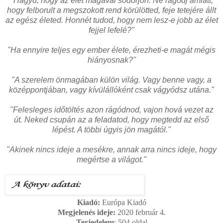
"Hagyd, hogy az élet magával sodorjon. Ne rágódj amiatt,
hogy felborult a megszokott rend körülötted, feje tetejére állt
az egész életed. Honnét tudod, hogy nem lesz-e jobb az élet
fejjel lefelé?"
"Ha ennyire teljes egy ember élete, érezheti-e magát mégis
hiányosnak?"
"A szerelem önmagában külön világ. Vagy benne vagy, a
középpontjában, vagy kívülállóként csak vágyódsz utána."
"Felesleges időtöltés azon rágódnod, vajon hová vezet az
út. Neked csupán az a feladatod, hogy megtedd az első
lépést. A többi úgyis jön magától."
"Akinek nincs ideje a mesékre, annak arra nincs ideje, hogy
megértse a világot."
Kiadó:
Európa Kiadó
Megjelenés ideje:
2020 február 4.
Terjedelem
: 504
oldal