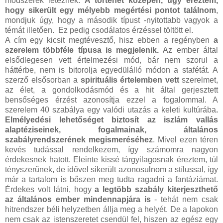
módszerek léteznek.
A történet közepén, úgy éreztem,
hogy sikerült egy mélyebb megértési pontot találnom
,
mondjuk úgy, hogy a második típust -nyitottabb vagyok a
témát illetően. Ez pedig csodálatos érzéssel töltött el.
A cím egy kicsit megtévesztő, hisz ebben a regényben
a
szerelem többféle típusa is megjelenik.
Az ember által
elsődlegesen vett értelmezési mód, bár nem szorul a
háttérbe, nem is bitorolja egyedülálló módon a stafétát. A
szerző elsősorban a
spirituális értelemben vett
szerelmet,
az élet, a gondolkodásmód és a hit által gerjesztett
bensőséges érzést azonosítja ezzel a fogalommal. A
szerelem 40 szabálya egy valódi utazás a keleti kultúrába
.
Elmélyedési lehetőséget biztosít az iszlám vallás
alaptéziseinek, fogalmainak, általános
szabályrendszerének megismeréséhez
. Mivel ezen téren
kevés tudással rendelkezem, így számomra nagyon
érdekesnek hatott. Eleinte kissé tárgyilagosnak éreztem, túl
tényszerűnek, de idővel sikerült azonosulnom a stílussal, így
már a tartalom is bőszen meg tudta ragadni a fantáziámat.
Érdekes volt látni, hogy
a legtöbb szabály kiterjeszthető
az általános ember mindennapjára is
- tehát nem csak
hitrendszer béli helyzetben állja meg a helyét. De a lapokon
nem csak az istenszeretet csendül fel, hiszen az egész egy