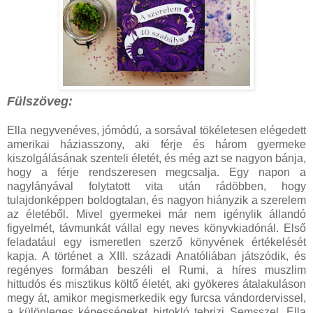
Fülszöveg:
Ella ​negyvenéves, jómódú, a sorsával tökéletesen elégedett
amerikai háziasszony, aki férje és három gyermeke
kiszolgálásának szenteli életét, és még azt se nagyon bánja,
hogy a férje rendszeresen megcsalja. Egy napon a
nagylányával folytatott vita után rádöbben, hogy
tulajdonképpen boldogtalan, és nagyon hiányzik a szerelem
az életéből. Mivel gyermekei már nem igénylik állandó
figyelmét, távmunkát vállal egy neves könyvkiadónál. Első
feladatául egy ismeretlen szerző könyvének értékelését
kapja. A történet a XIII. századi Anatóliában játszódik, és
regényes formában beszéli el Rumi, a híres muszlim
hittudós és misztikus költő életét, aki gyökeres átalakuláson
megy át, amikor megismerkedik egy furcsa vándordervissel,
a különleges képességeket birtokló tebrizi Semsszel. Ella