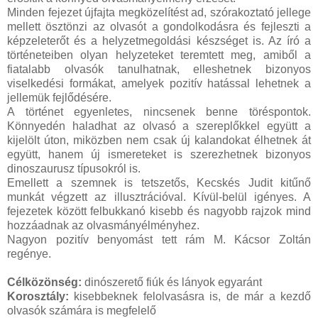
Minden fejezet újfajta megközelítést ad, szórakoztató jellege
mellett ösztönzi az olvasót a gondolkodásra és fejleszti a
képzeleterőt és a helyzetmegoldási készséget is. Az író a
történeteiben olyan helyzeteket teremtett meg, amiből a
fiatalabb olvasók tanulhatnak, elleshetnek bizonyos
viselkedési formákat, amelyek pozitív hatással lehetnek a
jellemük fejlődésére.
A történet egyenletes, nincsenek benne töréspontok.
Könnyedén haladhat az olvasó a szereplőkkel együtt a
kijelölt úton, miközben nem csak új kalandokat élhetnek át
együtt, hanem új ismereteket is szerezhetnek bizonyos
dinoszaurusz típusokról is.
Emellett a szemnek is tetszetős, Kecskés Judit kitűnő
munkát végzett az illusztrációval. Kívül-belül igényes. A
fejezetek között felbukkanó kisebb és nagyobb rajzok mind
hozzáadnak az olvasmányélményhez.
Nagyon pozitív benyomást tett rám M. Kácsor Zoltán
regénye.
Célközönség:
dinószerető fiúk és lányok egyaránt
Korosztály:
kisebbeknek felolvasásra is, de már a kezdő
olvasók számára is megfelelő