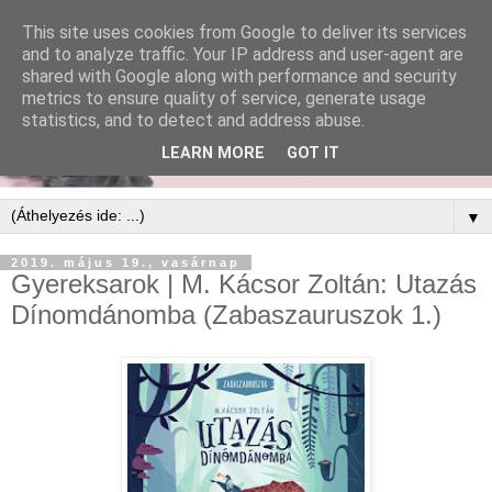
This site uses cookies from Google to deliver its services
and to analyze traffic. Your IP address and user-agent are
shared with Google along with performance and security
metrics to ensure quality of service, generate usage
statistics, and to detect and address abuse.
LEARN MORE
GOT IT
▼
2019. május 19., vasárnap
Gyereksarok | M. Kácsor Zoltán: Utazás
Dínomdánomba (Zabaszauruszok 1.)