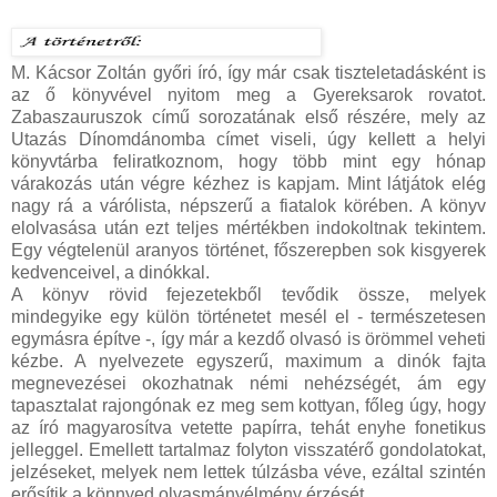
M. Kácsor Zoltán győri író, így már csak tiszteletadásként is
az ő könyvével nyitom meg a Gyereksarok rovatot.
Zabaszauruszok című sorozatának első részére, mely az
Utazás Dínomdánomba címet viseli, úgy kellett a helyi
könyvtárba feliratkoznom, hogy több mint egy hónap
várakozás után végre kézhez is kapjam. Mint látjátok elég
nagy rá a várólista, népszerű a fiatalok körében. A könyv
elolvasása után ezt teljes mértékben indokoltnak tekintem.
Egy végtelenül aranyos történet, főszerepben sok kisgyerek
kedvenceivel, a dinókkal.
A könyv rövid fejezetekből tevődik össze, melyek
mindegyike egy külön történetet mesél el - természetesen
egymásra építve -, így már a kezdő olvasó is örömmel veheti
kézbe. A nyelvezete egyszerű, maximum a dinók fajta
megnevezései okozhatnak némi nehézségét, ám egy
tapasztalat rajongónak ez meg sem kottyan, főleg úgy, hogy
az író magyarosítva vetette papírra, tehát enyhe fonetikus
jelleggel. Emellett tartalmaz folyton visszatérő gondolatokat,
jelzéseket, melyek nem lettek túlzásba véve, ezáltal szintén
erősítik a könnyed olvasmányélmény érzését.