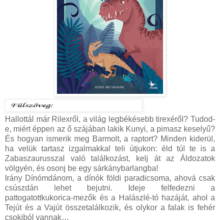
Hallottál már Rilexről, a világ legbékésebb tirexéről? Tudod-
e, miért éppen az ő szájában lakik Kunyi, a pimasz keselyű?
És hogyan ismerik meg Barmolt, a raptort? Minden kiderül,
ha velük tartasz izgalmakkal teli útjukon: éld túl te is a
Zabaszaurusszal való találkozást, kelj át az Áldozatok
völgyén, és osonj be egy sárkánybarlangba!
Irány Dínómdánom, a dínók földi paradicsoma, ahová csak
csúszdán lehet bejutni. Ideje felfedezni a
pattogatottkukorica-mezők és a Halászlé-tó hazáját, ahol a
Tejút és a Vajút összetalálkozik, és olykor a falak is fehér
csokiból vannak…