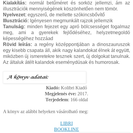
Kialakítás:
normál betűméret és sorköz jellemzi, ám az
illusztrációk mennyiségének köszönhetően nem tömör.
Nyelvezet:
egyszerű, de mellette szókincsbővítő
Illusztráció:
Igényesen megmunkált rajzok jellemzik
Tanulság:
minden fejezet egy apró bölcsességet fogalmaz
meg, ami a gyerekek fejlődéséhez, helyzetmegoldó
képességéhez hozzáad
Rövid leírás:
a regény középpontjában a dinoszauruszok
egy kisebb csapata áll, akik nagy kalandokat élnek át együtt,
miközben új ismeretekre tesznek szert, új dolgokat tanulnak.
Az általuk átélt kalandok eseménydúsak és humorosak.
Kiadó:
Kolibri Kiadó
Megjelenés éve:
2017.
Terjedelem
: 166
oldal
A könyv az alábbi helyeken vásárolható meg:
LIBRI
BOOKLINE