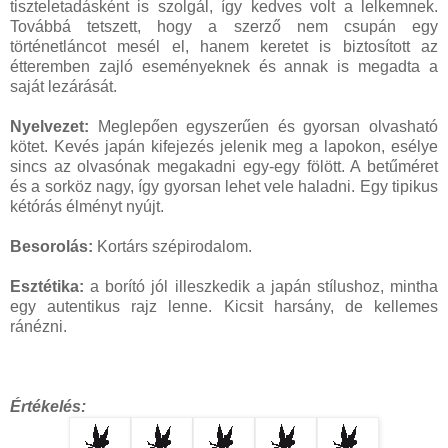
tiszteletadásként is szolgál, így kedves volt a lelkemnek.
Továbbá tetszett, hogy a szerző nem csupán egy
történetláncot mesél el, hanem keretet is biztosított az
étteremben zajló eseményeknek és annak is megadta a
saját lezárását.
Nyelvezet:
Meglepően egyszerűen és gyorsan olvasható
kötet. Kevés japán kifejezés jelenik meg a lapokon, esélye
sincs az olvasónak megakadni egy-egy fölött. A betűméret
és a sorköz nagy, így gyorsan lehet vele haladni. Egy tipikus
kétórás élményt nyújt.
Besorolás:
Kortárs szépirodalom.
Esztétika:
a borító jól illeszkedik a japán stílushoz, mintha
egy autentikus rajz lenne. Kicsit harsány, de kellemes
ránézni.
Értékelés: