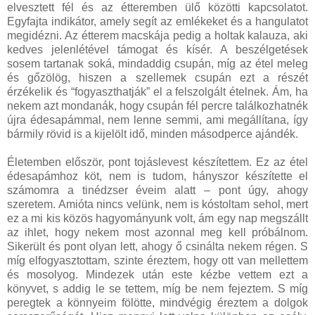
elvesztett fél és az étteremben ülő közötti kapcsolatot.
Egyfajta indikátor, amely segít az emlékeket és a hangulatot
megidézni. Az étterem macskája pedig a holtak kalauza, aki
kedves jelenlétével támogat és kísér. A beszélgetések
sosem tartanak soká, mindaddig csupán, míg az étel meleg
és gőzölög, hiszen a szellemek csupán ezt a részét
érzékelik és “fogyaszthatják” el a felszolgált ételnek. Ám, ha
nekem azt mondanák, hogy csupán fél percre találkozhatnék
újra édesapámmal, nem lenne semmi, ami megállítana, így
bármily rövid is a kijelölt idő, minden másodperce ajándék.
Életemben először, pont tojáslevest készítettem. Ez az étel
édesapámhoz köt, nem is tudom, hányszor készítette el
számomra a tinédzser éveim alatt – pont úgy, ahogy
szeretem. Amióta nincs velünk, nem is kóstoltam sehol, mert
ez a mi kis közös hagyományunk volt, ám egy nap megszállt
az ihlet, hogy nekem most azonnal meg kell próbálnom.
Sikerült és pont olyan lett, ahogy ő csinálta nekem régen. S
míg elfogyasztottam, szinte éreztem, hogy ott van mellettem
és mosolyog. Mindezek után este kézbe vettem ezt a
könyvet, s addig le se tettem, míg be nem fejeztem. S míg
peregtek a könnyeim fölötte, mindvégig éreztem a dolgok