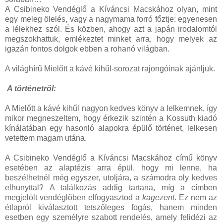
A Csibineko Vendéglő a Kíváncsi Macskához olyan, mint
egy meleg ölelés, vagy a nagymama forró főztje: egyenesen
a lélekhez szól. És közben, ahogy azt a japán irodalomtól
megszokhattuk, emlékeztet minket arra, hogy melyek az
igazán fontos dolgok ebben a rohanó világban.
A világhírű Mielőtt a kávé kihűl-sorozat rajongóinak ajánljuk.
A történetről:
A Mielőtt a kávé kihűl nagyon kedves könyv a lelkemnek, így
mikor megneszeltem, hogy érkezik szintén a Kossuth kiadó
kínálatában egy hasonló alapokra épülő történet, lelkesen
vetettem magam utána.
A Csibineko Vendéglő a Kíváncsi Macskához című könyv
esetében az alaptézis arra épül, hogy mi lenne, ha
beszélhetnél még egyszer, utoljára, a számodra oly kedves
elhunyttal? A találkozás addig tartana, míg a címben
megjelölt vendéglőben elfogyasztod a
kagezent
. Ez nem az
étlapról kiválasztott tetszőleges fogás, hanem minden
esetben egy személyre szabott rendelés, amely felidézi az