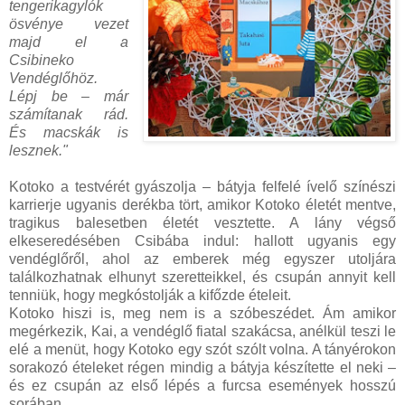
tengerikagylók
ösvénye vezet
majd el a
Csibineko
Vendéglőhöz.
Lépj be – már
számítanak rád.
És macskák is
lesznek."
Kotoko a testvérét gyászolja – bátyja felfelé ívelő színészi
karrierje ugyanis derékba tört, amikor Kotoko életét mentve,
tragikus balesetben életét vesztette. A lány végső
elkeseredésében Csibába indul: hallott ugyanis egy
vendéglőről, ahol az emberek még egyszer utoljára
találkozhatnak elhunyt szeretteikkel, és csupán annyit kell
tenniük, hogy megkóstolják a kifőzde ételeit.
Kotoko hiszi is, meg nem is a szóbeszédet. Ám amikor
megérkezik, Kai, a vendéglő fiatal szakácsa, anélkül teszi le
elé a menüt, hogy Kotoko egy szót szólt volna. A tányérokon
sorakozó ételeket régen mindig a bátyja készítette el neki –
és ez csupán az első lépés a furcsa események hosszú
sorában…