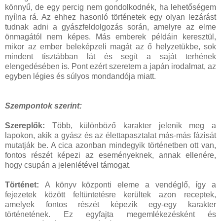
könnyű, de egy percig nem gondolkodnék, ha lehetőségem
nyílna rá. Az ehhez hasonló történetek egy olyan lezárást
tudnak adni a gyászfeldolgozás során, amelyre az elme
önmagától nem képes. Más emberek példáin keresztül,
mikor az ember beleképzeli magát az ő helyzetükbe, sok
mindent tisztábban lát és segít a saját terhének
elengedésében is. Pont ezért szeretem a japán irodalmat, az
egyben légies és súlyos mondandója miatt.
Szempontok szerint:
Szereplők:
Több, különböző karakter jelenik meg a
lapokon, akik a gyász és az élettapasztalat más-más fázisát
mutatják be. A cica azonban mindegyik történetben ott van,
fontos részét képezi az eseményeknek, annak ellenére,
hogy csupán a jelenlétével támogat.
Történet:
A könyv központi eleme a vendéglő, így a
fejezetek között feltüntetésre kerültek azon receptek,
amelyek fontos részét képezik egy-egy karakter
történetének. Ez egyfajta megemlékezésként és