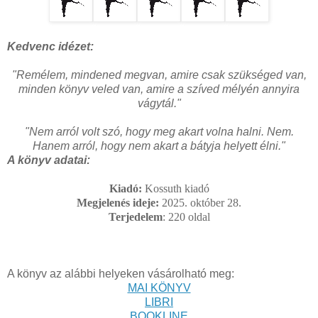
Kedvenc idézet:
"Remélem, mindened megvan, amire csak szükséged van,
minden könyv veled van, amire a szíved mélyén annyira
vágytál.
"
"Nem arról volt szó, hogy meg akart volna halni. Nem.
Hanem arról, hogy nem akart a bátyja helyett élni."
A könyv adatai:
Kiadó:
Kossuth kiadó
Megjelenés ideje:
2025. október 28.
Terjedelem
: 220
oldal
A könyv az alábbi helyeken vásárolható meg:
MAI KÖNYV
LIBRI
BOOKLINE