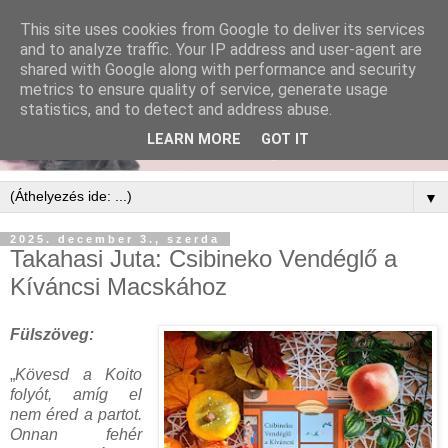
This site uses cookies from Google to deliver its services
and to analyze traffic. Your IP address and user-agent are
shared with Google along with performance and security
metrics to ensure quality of service, generate usage
statistics, and to detect and address abuse.
LEARN MORE
GOT IT
▼
2025. december 3., szerda
Takahasi Juta: Csibineko ​Vendéglő a
Kíváncsi Macskához
Fülszöveg:
„
Kövesd a Koito
folyót, amíg el
nem éred a partot.
Onnan fehér