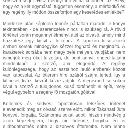
sorsszerűségét. Hisz mennyi lett volna különben az esély,
hogy ez a két egymástól független esemény, a mérföldkő és
egy regény ily módon összeforrjon egy keserédes emlékbe?
Mindezek után képtelen lennék pártatlan maradni e könyv
tekintetében - de szerencsére nincs is szükség rá. A rövid
történet során megannyi élményt átél az olvasó, amely mind
hozzátesz egy kicsit a lelkéhez. A lapokon felsorakozó
emberi sorsok mindegyike kézzel fogható és megindító. A
karakterek sorsába nem megy bele mélyen, valójában nem
ismerjük meg őket túlzottan, de pont annyit enged láttatni
mindenkiből a szerző, ami elegendő. A regény
különlegessége, hogy az asztalhoz leülő emberek között
van kapcsolat. Az étterem híre szájról szájra terjed, így a
kilincset kvázi kézről kézre adják. A megismert sorsokon
kívül a szerző a tulajdonos külső történetét is építi, mely
végül egybeforr a regény fő mozgatórugójával.
Kellemes és kedves, tapintatosan felszínes történet
elevenedik meg az olvasó szeme előtt, mikor Takahasi Juta
könyvét forgatja. Számomra sokat adott, hiszen mindvégig
azon képzelegtem, hogy mi történne, hogyha én is
ellátogathatnék ebbe a bizonyos étterembe. Nem lenne