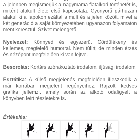
a jelenben megismerjük a nagymama fiatalkori történetét is,
miként alakult élete első kapcsolata. Gyönyörű párhuzam
alakul ki a lapokon ezáltal a múlt és a jelen között, mivel a
két generáció a saját környezetében ugyanazon folyamaton
ment keresztül. Szívet melengető.
Nyelvezet:
Könnyed és egyszerű. Gördülékeny és
kellemes, megfelelő humorral. Nem túlírt, de minden érzés
és nézőpont megfelelően ki van fejtve.
Besorolás:
Kortárs szórakoztató irodalom, ifjúsági irodalom.
Esztétika:
A külső megjelenés megfelelően illeszkedik a
már korrában megjelent regényeihez. Rajzolt, kedves
grafika jellemzi, amely során az alkotó odafigyelt a
könyvben leírt részletekre is.
Értékelés: