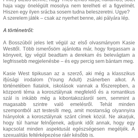
haja vagy önelégült mosolya nem terelheti el a figyelmét.
Hiszen egy ilyen srácba sosem tudna beleszeretni. Ugye?
A szerelem játék – csak az nyerhet benne, aki pályára lép.
A történetről:
A Bosszúból jeles lett végül az első olvasmányom Kasie
Westtől. Több ismerősöm ajánlotta már, hogy forgassam a
könyveit, így végül beadtam a derekam és belevágtam a
legfrissebb megjelenésbe – és egy percig sem bántam meg.
Kasie West tipikusan az a szerző, aki még a klasszikus
ifjúsági irodalom (Young Adult) zsánerben alkot. A
történetében fiatalok, iskolások vannak a főszerepben, a
központi téma a korosztálynak megfelelő és a romantikus
szál is inkább még a kibontakozásról sem, semmint a
magasabb szintre való emelésről. Tehát minden
szempontból azt testesíti meg, amit mostanság olyannyira
hiányolok a korosztálynak szánt címek közül. Ne akarjuk,
hogy túl hamar felnőjenek, adjunk időt annak, hogy egy
kapcsolat minden aspektusát egészségesen megéljék. A
szexualitás feltérképezése ráér később is.