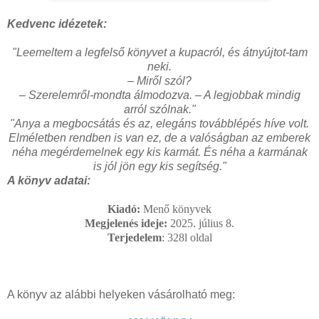
Kedvenc idézetek:
"
Leemeltem a legfelső könyvet a kupacról, és átnyújtot-tam
neki.
– Miről szól?
– Szerelemről-mondta álmodozva. – A legjobbak mindig
arról szólnak.
"
"Anya a megbocsátás és az, elegáns továbblépés híve volt.
Elméletben rendben is van ez, de a valóságban az emberek
néha megérdemelnek egy kis karmát. És néha a karmának
is jól jön egy kis segítség.
"
A könyv adatai:
Kiadó:
Menő könyvek
Megjelenés ideje:
2025. július 8.
Terjedelem
: 328l
oldal
A könyv az alábbi helyeken vásárolható meg: