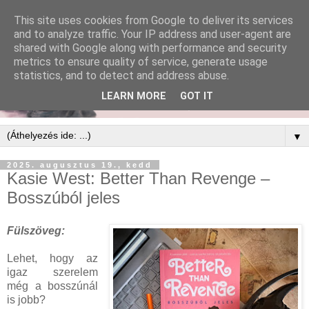
This site uses cookies from Google to deliver its services
and to analyze traffic. Your IP address and user-agent are
shared with Google along with performance and security
metrics to ensure quality of service, generate usage
statistics, and to detect and address abuse.
LEARN MORE
GOT IT
▼
2025. augusztus 19., kedd
Kasie West: Better Than Revenge –
Bosszúból jeles
Fülszöveg:
Lehet, hogy az
igaz szerelem
még a bosszúnál
is jobb?