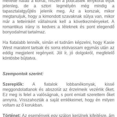
mellette halad a korral, hiszen a podcastek fénykorát éljük
jelenleg, de a sztori legmélyén még mindig a
tapasztalatgyűjtés jelenik meg. Az a korszak, mikor
megtanuljuk, hogy a kimondott szavaknak súlya van, mikor
már a tetteinkért vállalnunk kell a következményeket. A
romantikus irány is kedves a léleknek és pont elegendő
bonyodalmat tartalmaz.
Ha fiatalabb lennék, simán el tudnám képzelni, hogy Kasie
West maratont tartsak és sorra elolvassam egymás után az
eddig megjelent regényeit. Jól ír, jó dolgokról, megfelelő
köntösbe bújtatva.
Szempontok szerint:
Szereplők:
A fiatalok lobbanékonyak, kissé
meggondolatlanok és abszolút az érzelmeik vezérlik őket.
Ez meg is felel a valóságnak, s pont emiatt szerettem őket
annyira. Visszahozták a saját emlékeimet, hogy én milyen
voltam az ő korukban.
Történet:
Az események egy szálon kerülnek kifejtésre, ám