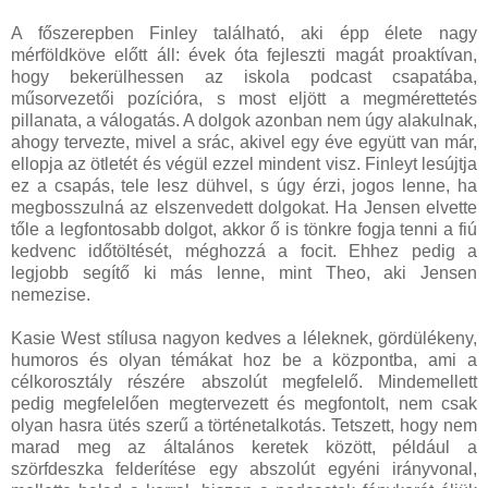
A főszerepben Finley található, aki épp élete nagy
mérföldköve előtt áll: évek óta fejleszti magát proaktívan,
hogy bekerülhessen az iskola podcast csapatába,
műsorvezetői pozícióra, s most eljött a megmérettetés
pillanata, a válogatás. A dolgok azonban nem úgy alakulnak,
ahogy tervezte, mivel a srác, akivel egy éve együtt van már,
ellopja az ötletét és végül ezzel mindent visz. Finleyt lesújtja
ez a csapás, tele lesz dühvel, s úgy érzi, jogos lenne, ha
megbosszulná az elszenvedett dolgokat. Ha Jensen elvette
tőle a legfontosabb dolgot, akkor ő is tönkre fogja tenni a fiú
kedvenc időtöltését, méghozzá a focit. Ehhez pedig a
legjobb segítő ki más lenne, mint Theo, aki Jensen
nemezise.
Kasie West stílusa nagyon kedves a léleknek, gördülékeny,
humoros és olyan témákat hoz be a központba, ami a
célkorosztály részére abszolút megfelelő. Mindemellett
pedig megfelelően megtervezett és megfontolt, nem csak
olyan hasra ütés szerű a történetalkotás. Tetszett, hogy nem
marad meg az általános keretek között, például a
szörfdeszka felderítése egy abszolút egyéni irányvonal,