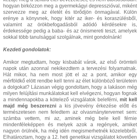
hogyan birkózzon meg a gyermekágyi depresszióval, miként
szervezze meg az életét és törődjön önmagával. Külön
erénye a könyvnek, hogy kitér az iker- és koraszülésből,
valamint az örökbefogadásból adódó kérdésekre is,
érdekessége pedig a baba- és az önismereti teszt, amelyek
sokkal több tanulsággal szolgálnak, mint gondolnánk!
Kezdeti gondolatok:
Amikor megtudtam, hogy kisbabát várok, az első örömteli
napok után azonnal nekikezdtem a tervezési folyamatnak.
Hát mikor, ha nem most jött el az a pont, amikor egy
mérföldkő elött rendbe kell tenni az élet különböző területein
a dolgokat? Lázasan végig gondoltam, hogy a lakáson még
milyen felújítási munkálatokat kell elvégezni, hogyan fognak
a mindennapokba a kötelező vizsgálatok beleférni,
mit kell
majd még beszerezni
a kis jövevény érkezése előtt és
természetesen nem feledtem az olvasmánytervemet sem:
számba vettem, mi az, aminek még bele kell férnie
mindenféleképpen és melyek azok a regények, amiket
nagyon örülnék, ha még idén megismerhetnék közelebbről.
Elhatároztam, hogy a 12. heti genetikai vizsgálatot követően