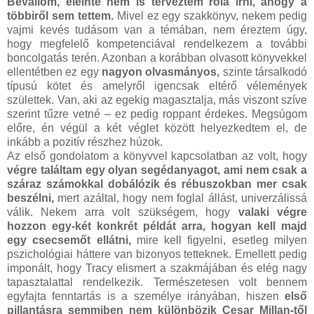
Bevallom, eleinte nem is terveztem róla írni, ahogy a
többiről sem tettem.
Mivel ez egy szakkönyv, nekem pedig
vajmi kevés tudásom van a témában, nem éreztem úgy,
hogy megfelelő kompetenciával rendelkezem a további
boncolgatás terén. Azonban a korábban olvasott könyvekkel
ellentétben ez egy
nagyon olvasmányos,
szinte társalkodó
típusú kötet és amelyről igencsak eltérő vélemények
születtek. Van, aki az egekig magasztalja, más viszont szíve
szerint tűzre vetné – ez pedig roppant érdekes. Megsúgom
előre, én végül a két véglet között helyezkedtem el, de
inkább a pozitív részhez húzok.
Az első gondolatom a könyvvel kapcsolatban az volt, hogy
végre találtam egy olyan segédanyagot, ami nem csak a
száraz számokkal dobálózik és rébuszokban mer csak
beszélni,
mert azáltal, hogy nem foglal állást, univerzálissá
válik. Nekem arra volt szükségem, hogy
valaki végre
hozzon egy-két konkrét példát arra, hogyan kell majd
egy csecsemőt ellátni,
mire kell figyelni, esetleg milyen
pszichológiai háttere van bizonyos tetteknek. Emellett pedig
imponált, hogy Tracy elismert a szakmájában és elég nagy
tapasztalattal rendelkezik. Természetesen volt bennem
egyfajta fenntartás is a személye irányában, hiszen
első
pillantásra semmiben nem különbözik Cesar Millan-től