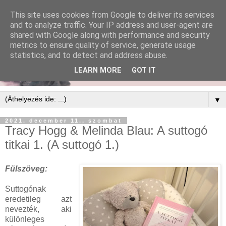
This site uses cookies from Google to deliver its services
and to analyze traffic. Your IP address and user-agent are
shared with Google along with performance and security
metrics to ensure quality of service, generate usage
statistics, and to detect and address abuse.
LEARN MORE
GOT IT
▼
2021. december 11., szombat
Tracy Hogg & Melinda Blau: A ​suttogó
titkai 1. (A suttogó 1.)
Fülszöveg:
Suttogónak ​
eredetileg azt
nevezték, aki
különleges