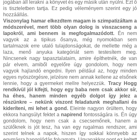
jogában áll lerakni a könyvet és egy másik után nyúlni. Ezt ő
is tiszteletben tartja. Ez pedig véleményem szerint egy jó
hozzáállás.
Viszonylag hamar elkezdtem magam is szimpatizáltam a
módszerével, mert több olyan dolog is visszacseng a
lapokról, ami bennem is megfogalmazódott.
Én nem
vagyok az a tipikus ősanya, még nyomokban sem
tartalmazok erre utaló tulajdonságokat, de mellette még a
laza, menő anyuka kategóriát sem testesítem meg.
Nincsenek nagy tapasztalataim, amire építhetnék, de van
pár elvem, amiből egyelőre úgy gondolom, hogy nem
vagyok hajlandó engedni. Ilyen például az, hogy minden
egyes nyöszörgésre, jelzésre nem annak kellene az elsőnek
lennie, hogy a gyermeket mellre helyezzük.
Tracy Hogg
rendkívül jól kifejti, hogy egy baba nem csak akkor sír,
ha éhes, hanem minden egyéb dolgot így jelez a
részünkre – nekünk viszont feladatunk meghallani és
kideríteni, mi lehet a gond.
Eleinte nagyon örültem, hogy
ekkora hangsúlyt fektet a
napirend
fontosságára is. Én úgy
gondolom, hogy nem csak a csecsemőnek, hanem a
szülőknek is jót tesz, ha van egy rugalmas rendszer, ami
szerint telnek a napok, hiszen így sokkal könnyebb az
egymásra hangolódás folyamata. Ugyanakkor pont ez keltett