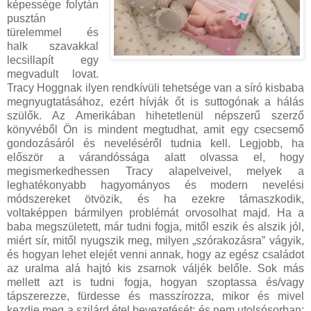
képessége folytán
pusztán
türelemmel és
halk szavakkal
lecsillapít egy
megvadult lovat.
Tracy Hoggnak ilyen rendkívüli tehetsége van a síró kisbaba
megnyugtatásához, ezért hívják őt is suttogónak a hálás
szülők. Az Amerikában hihetetlenül népszerű szerző
könyvéből Ön is mindent megtudhat, amit egy csecsemő
gondozásáról és neveléséről tudnia kell. Legjobb, ha
először a várandóssága alatt olvassa el, hogy
megismerkedhessen Tracy alapelveivel, melyek a
leghatékonyabb hagyományos és modern nevelési
módszereket ötvözik, és ha ezekre támaszkodik,
voltaképpen bármilyen problémát orvosolhat majd. Ha a
baba megszületett, már tudni fogja, mitől eszik és alszik jól,
miért sír, mitől nyugszik meg, milyen „szórakozásra” vágyik,
és hogyan lehet elejét venni annak, hogy az egész családot
az uralma alá hajtó kis zsarnok váljék belőle. Sok más
mellett azt is tudni fogja, hogyan szoptassa és/vagy
tápszerezze, fürdesse és masszírozza, mikor és mivel
kezdje meg a szilárd étel bevezetését; és nem utolsósorban: