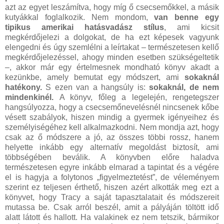
azt az egyet leszámítva, hogy míg ő csecsemőkkel, a másik
kutyákkal foglalkozik. Nem mondom,
van benne egy
tipikus amerikai hatásvadász stílus
, ami kicsit
megkérdőjelezi a dolgokat, de ha ezt képesek vagyunk
elengedni és úgy szemlélni a leírtakat – természetesen kellő
megkérdőjelezéssel, ahogy minden esetben szükségeltetik
–, akkor már egy értelmesnek mondható könyv akadt a
kezünkbe, amely bemutat egy módszert, ami
sokaknál
hatékony.
S ezen van a hangsúly is:
sokaknál, de nem
mindenkinél.
A könyv, főleg a legelején, rengetegszer
hangsúlyozza, hogy a csecsemőnevelésnél nincsenek kőbe
vésett szabályok, hiszen mindig a gyermek igényeihez és
személyiségéhez kell alkalmazkodni. Nem mondja azt, hogy
csak az ő módszere a jó, az összes többi rossz, hanem
helyette inkább egy alternatív megoldást biztosít, ami
többségében beválik. A könyvben előre haladva
természetesen egyre inkább elmarad a tapintat és a végére
el is hagyja a folytonos „figyelmeztetést”, de véleményem
szerint ez teljesen érthető, hiszen azért alkották meg ezt a
könyvet, hogy Tracy a saját tapasztalatait és módszereit
mutassa be. Csak arról beszél, amit a pályáján töltött idő
alatt látott és hallott. Ha valakinek ez nem tetszik, bármikor