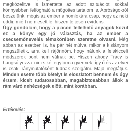
megközelítve is ismertette az adott szituációt, sokkal
könnyebben felfogható a mögöttes tartalom is. Apróságokról
beszélünk, mégis az ember a homlokára csap, hogy ez neki
eddig miért nem esett le, hiszen teljesen evidens.
Úgy gondolom, hogy a piacon fellelhető anyagok közül
ez a könyv egy jó választás, ha az ember a
csecsemőnevelés témakörében szeretne olvasni.
Még
abban az esetben is, ha pár hét múlva, mikor a kislányom
megszületik, arra kell rájönnöm, hogy nálunk a felskiccelt
módszerek pont nem válnak be. Hiszen ahogy Tracy is
hangsúlyozza: nincs két egyforma gyermek, így ő és az elvei
is csak iránymutatóként tudnak szolgálni. Majd meglátjuk.
Minden esetre több kételyt is eloszlatott bennem és úgy
érzem, kicsit tudatosabban, magabiztosabban állok a
rám váró nehézségek előtt, mint korábban.
Értékelés: