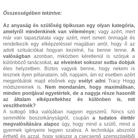
Összességében tekintve:
Az anyaság és szülőség tipikusan egy olyan kategória,
amelyről mindenkinek van véleménye;
vagy azért, mert
már van tapasztalata vagy azért, mert ismeri önmagát és
rendelkezik egy elképzeléssel magában arról, hogy ő az
adott szituációkat hogyan kezelné, ha benne lenne.
A
valóságban
azonban, miközben kéretlenül is szórjuk a
különböző tanácsokat,
az elveinket sokszor sutba dobjuk
éles helyzetben. Biztos vagyok benne, hogy nekem is
lesznek ilyen pillanataim, sőt, napjaim, ám ez esetben azért
megpróbálok majd elsőnek egy
esélyt adni
Tracy Hogg
módszereinek is.
Nem mondanám, hogy maximálisan,
minden pontjával egyetértek, de a nagyja része hasonlít
az általam elképzeltekhez és különben is, mit
veszíthetnék?
A suttogó titka valójában nagyon egyszerű. Nincs szó
semmiféle boszorkányságról, csupán
a tudatos élettér
megvalósítására alapoz
úgy, hogy mind a szülő, mind a
gyermek igényeire legyen szabva. A technikája abszolút
érthető és azzal, hogy sokszor a csecsemő szemszögéből