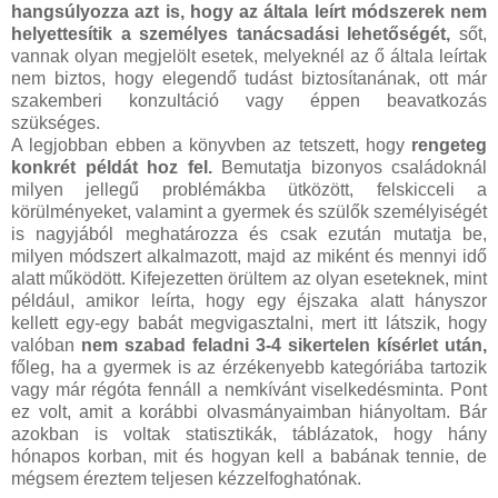
hangsúlyozza azt is, hogy az általa leírt módszerek nem
helyettesítik a személyes tanácsadási lehetőségét,
sőt,
vannak olyan megjelölt esetek, melyeknél az ő általa leírtak
nem biztos, hogy elegendő tudást biztosítanának, ott már
szakemberi konzultáció vagy éppen beavatkozás
szükséges.
A legjobban ebben a könyvben az tetszett, hogy
rengeteg
konkrét példát hoz fel.
Bemutatja bizonyos családoknál
milyen jellegű problémákba ütközött, felskicceli a
körülményeket, valamint a gyermek és szülők személyiségét
is nagyjából meghatározza és csak ezután mutatja be,
milyen módszert alkalmazott, majd az miként és mennyi idő
alatt működött. Kifejezetten örültem az olyan eseteknek, mint
például, amikor leírta, hogy egy éjszaka alatt hányszor
kellett egy-egy babát megvigasztalni, mert itt látszik, hogy
valóban
nem szabad feladni 3-4 sikertelen kísérlet után,
főleg, ha a gyermek is az érzékenyebb kategóriába tartozik
vagy már régóta fennáll a nemkívánt viselkedésminta. Pont
ez volt, amit a korábbi olvasmányaimban hiányoltam. Bár
azokban is voltak statisztikák, táblázatok, hogy hány
hónapos korban, mit és hogyan kell a babának tennie, de
mégsem éreztem teljesen kézzelfoghatónak.