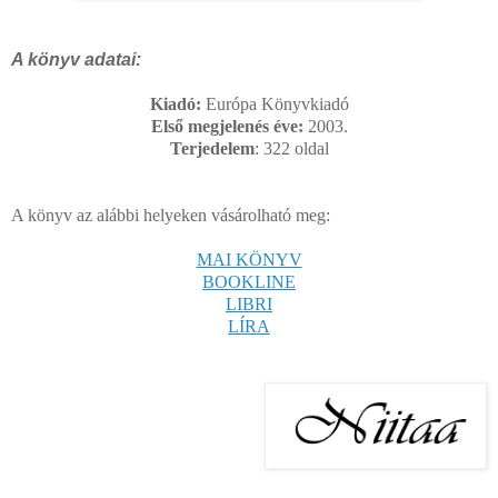
A könyv adatai:
Kiadó:
Európa Könyvkiadó
Első megjelenés éve:
2003.
Terjedelem
: 322
oldal
A könyv az alábbi helyeken vásárolható meg:
MAI KÖNYV
BOOKLINE
LIBRI
LÍRA