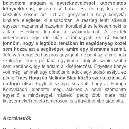
belevetem magam a gyerekneveléssel kapcsolatos
könyvekbe is,
hiszen első baba lesz és egy kis előre
készülés sosem árt. Ezt az igényemet a helyi könyvtár
kínálata elégítette ki elsősorban. A részleg felét sikerült
egyszer magammal hazavinni körülbelül és lelkesen neki is
álltam esténként forgatni a szakirodalmat. A kezdeti
vehemencia egy idő után alábbhagyott és
rá kellett
jönnöm, hogy a legtöbb, témában írt segédanyag közel
sem hozza azt a segítséget, amire egy kismama számít.
Tele van rengeteg hasznos anyaggal, de pont az, amire neki
szüksége lenne, például a gyakorlati dolgok, szinte szóba
sem kerülnek, így feladtam a kísérletezést. Egyetlen könyv
volt még, aminek úgy döntöttem, adok egy utolsó esélyt, ez
pedig
Tracy Hogg és Melinda Blau közös szerkesztése, A
suttogó titkai.
Egyfelől szimpatikus volt, hogy az Európa
Könyvkiadó jelentette meg, akiknek a neve számomra
egyenlő a minőséggel, másfelől pedig több, mára már
kisgyermeket nevelő ismerősöm is a figyelmembe ajánlotta.
A történetről: