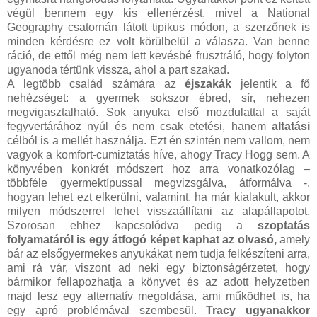
végül bennem egy kis ellenérzést, mivel a National
Geography csatornán látott tipikus módon, a szerzőnek is
minden kérdésre ez volt körülbelül a válasza. Van benne
ráció, de ettől még nem lett kevésbé frusztráló, hogy folyton
ugyanoda tértünk vissza, ahol a part szakad.
A legtöbb család számára az
éjszakák
jelentik a fő
nehézséget: a gyermek sokszor ébred, sír, nehezen
megvigasztalható. Sok anyuka első mozdulattal a saját
fegyvertárához nyúl és nem csak etetési, hanem
altatási
célból is a mellét használja. Ezt én szintén nem vallom, nem
vagyok a komfort-cumiztatás híve, ahogy Tracy Hogg sem. A
könyvében konkrét módszert hoz arra vonatkozólag –
többféle gyermektípussal megvizsgálva, átformálva -,
hogyan lehet ezt elkerülni, valamint, ha már kialakult, akkor
milyen módszerrel lehet visszaállítani az alapállapotot.
Szorosan ehhez kapcsolódva pedig a
szoptatás
folyamatáról is egy átfogó képet kaphat az olvasó,
amely
bár az elsőgyermekes anyukákat nem tudja felkészíteni arra,
ami rá vár, viszont ad neki egy biztonságérzetet, hogy
bármikor fellapozhatja a könyvet és az adott helyzetben
majd lesz egy alternatív megoldása, ami működhet is, ha
egy apró problémával szembesül.
Tracy ugyanakkor