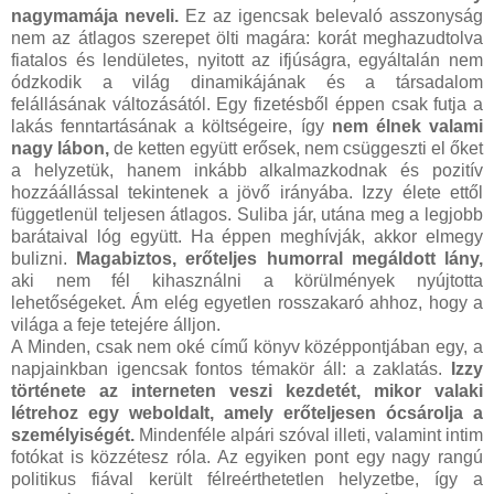
nagymamája neveli.
Ez az igencsak belevaló asszonyság
nem az átlagos szerepet ölti magára: korát meghazudtolva
fiatalos és lendületes, nyitott az ifjúságra, egyáltalán nem
ódzkodik a világ dinamikájának és a társadalom
felállásának változásától. Egy fizetésből éppen csak futja a
lakás fenntartásának a költségeire, így
nem élnek valami
nagy lábon,
de ketten együtt erősek, nem csüggeszti el őket
a helyzetük, hanem inkább alkalmazkodnak és pozitív
hozzáállással tekintenek a jövő irányába. Izzy élete ettől
függetlenül teljesen átlagos. Suliba jár, utána meg a legjobb
barátaival lóg együtt. Ha éppen meghívják, akkor elmegy
bulizni.
Magabiztos, erőteljes humorral megáldott lány,
aki nem fél kihasználni a körülmények nyújtotta
lehetőségeket. Ám elég egyetlen rosszakaró ahhoz, hogy a
világa a feje tetejére álljon.
A Minden, csak nem oké című könyv középpontjában egy, a
napjainkban igencsak fontos témakör áll: a zaklatás.
Izzy
története az interneten veszi kezdetét, mikor valaki
létrehoz egy weboldalt, amely erőteljesen ócsárolja a
személyiségét.
Mindenféle alpári szóval illeti, valamint intim
fotókat is közzétesz róla. Az egyiken pont egy nagy rangú
politikus fiával került félreérthetetlen helyzetbe, így a