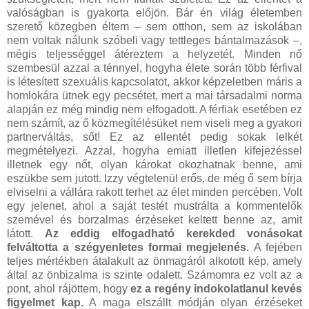
valóságban is gyakorta előjön. Bár én világ életemben
szerető közegben éltem – sem otthon, sem az iskolában
nem voltak nálunk szóbeli vagy tettleges bántalmazások –,
mégis teljességgel átéreztem a helyzetét. Minden nő
szembesül azzal a ténnyel, hogyha élete során több férfival
is létesített szexuális kapcsolatot, akkor képzeletben máris a
homlokára ütnek egy pecsétet, mert a mai társadalmi norma
alapján ez még mindig nem elfogadott. A férfiak esetében ez
nem számít, az ő közmegítélésüket nem viseli meg a gyakori
partnerváltás, sőt! Ez az ellentét pedig sokak lelkét
megmételyezi. Azzal, hogyha emiatt illetlen kifejezéssel
illetnek egy nőt, olyan károkat okozhatnak benne, ami
eszükbe sem jutott. Izzy végtelenül erős, de még ő sem bírja
elviselni a vállára rakott terhet az élet minden percében. Volt
egy jelenet, ahol a saját testét mustrálta a kommentelők
szemével és borzalmas érzéseket keltett benne az, amit
látott.
Az eddig elfogadható kerekded vonásokat
felváltotta a szégyenletes formai megjelenés.
A fejében
teljes mértékben átalakult az önmagáról alkotott kép, amely
által az önbizalma is szinte odalett. Számomra ez volt az a
pont, ahol rájöttem, hogy
ez a regény indokolatlanul kevés
figyelmet kap.
A maga elszállt módján olyan érzéseket