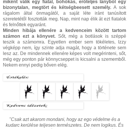
miként válik egy fiatal, bohókás, erőteljes lányból egy
bizonytalan, megtört és kétségbeesett személy.
A sok
rágalom által önmagától, a saját léte iránt tanúsított
szeretetétől fosztották meg. Nap, mint nap élik át ezt fiatalok
és felnőttek egyaránt.
Minden hibája ellenére a kedvenceim között tartom
számon ezt a könyvet.
Sőt, még a botlások is széppé
teszik a számomra. Egyetlen ember sem tökéletes, Izzy
végképp nem, így szinte adja magát, hogy a története sem
lesz az. De mindennek ellenére képes volt megérinteni, sőt,
még egy ponton pár könnycseppet is kicsalni a szememből.
Nekem ennyi pedig bőven elég.
"Csak azt akarom mondani, hogy az ego védelme és a
kudarc kerülése teljesen természetes. De nem logikus. És