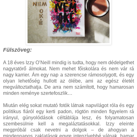
Fülszöveg:
A 18 éves Izzy O’Neill mindig is tudta, hogy nem dédelgethet
nagyratörő álmokat. Nem mehet főiskolára és nem vár rá
nagy karrier. Ám egy nap a szerencse rámosolygott, és egy
olyan lehetőség hullott az ölébe, ami az egész életét
megváltoztathatja. De arra nem számított, hogy hamarosan
minden reménye szertefoszlik…
Miután elég sokat mutató fotók látnak napvilágot róla és egy
politikus fiáról egy kerti padon, rögtön minden figyelem rá
irányul, gúnyolódások céltáblája lesz, és folyamatosan
szembesülnie kell a megaláztatásokkal. Izzy eleinte
megpróbál csak nevetni a dolgok – de ahogyan a
mindennapos zaklatások egyre intenzívebbé válnak, hamar