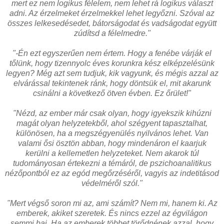
mert ez nem logikus félelem, nem lehet rá logikus választ
adni. Az érzelmeket érzelmekkel lehet legyőzni. Szóval az
összes lelkesedésedet, bátorságodat és vadságodat együtt
zúdítsd a félelmedre."
"-Én ezt egyszerűen nem értem. Hogy a fenébe várják el
tőlünk, hogy tizennyolc éves korunkra kész elképzelésünk
legyen? Még azt sem tudjuk, kik vagyunk, és mégis azzal az
elvárással tekintenek ránk, hogy döntsük el, mit akarunk
csinálni a következő ötven évben. Ez őrület!"
"Nézd, az ember már csak olyan, hogy igyekszik kihúzni
magát olyan helyzetekből, ahol szégyent tapasztalhat,
különösen, ha a megszégyenülés nyilvános lehet. Van
valami ősi ösztön abban, hogy mindenáron el kaarjuk
kerülni a kellemetlen helyzeteket. Nem akarok túl
tudományosan értekezni a témáról, de pszichoanalitikus
nézőpontból ez az egód megőrzéséről, vagyis az indetitásod
védelméről szól."
"Mert végső soron mi az, ami számít? Nem mi, hanem ki. Az
emberek, akiket szeretek. És nincs ezzel az égvilágon
semmi baj. Ha az emberek többet törődnének azzal, hogy