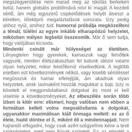
megszégyenülése nem marad meg az iskolás berkeken
belül, hanem globális problémává növi ki magát. A kezdeti
sértő, ám még egyszerű csipkelődések helyét átveszi a
kéretlen, lélektipró megaláztatások sorozata. Izzy pedig
ahhoz nyúl, amihez tud:
humorral próbálja megközelíteni
a témát, túlélni az egyre inkább elharapódzó helyzetet,
miközben mélyen legbelül összeomlik.
Már ő sem tudja,
hogy valójában kicsoda.
Mindenki csinált már hülyeséget az életében.
Lényegtelen hogy gyerekek, kamaszok vagy felnőttek
vagyunk, minden életszakaszban fel tudunk idézni valami
olyan helyzetet, mikor felelőtlenül viselkedtünk. A legtöbb
esetben ezt következmények nélkül, vagy kisebb sérüléssel
megússzuk és hamar elfelejtjük, ám akadnak olyan
helyzetek, amik lavinaként hozzák magukkal a bajt. Izzy is
követett el meggondolatlanul dolgokat és most el kell
viselnie a következményeket.
Az elbeszélés során több
ízben is kitér erre: elismeri, hogy valóban nem ebben a
formában kellett volna megvalósítania a dolgokat,
ugyanakkor maximálisan kiáll önmaga mellett: ez az ő
élete, hadd döntse el ő, miként éli a mindennapjait.
Nem
hajlandó elfogadni, hogy csak azért szégyellnie kéne a testi
szükségleteit, mert nem fiúnak született. Ez az ellentét a