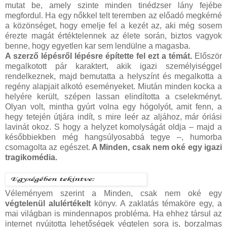
mutat be, amely szinte minden tinédzser lány fejébe
megfordul. Ha egy nőkkel telt teremben az előadó megkérné
a közönséget, hogy emelje fel a kezét az, aki még sosem
érezte magát értéktelennek az élete során, biztos vagyok
benne, hogy egyetlen kar sem lendülne a magasba.
A szerző lépésről lépésre építette fel ezt a témát.
Először
megalkotott pár karaktert, akik igazi személyiséggel
rendelkeznek, majd bemutatta a helyszínt és megalkotta a
regény alapjait alkotó eseményeket. Miután minden kocka a
helyére került, szépen lassan elindította a cselekményt.
Olyan volt, mintha gyúrt volna egy hógolyót, amit fenn, a
hegy tetején útjára indít, s mire leér az aljához, már óriási
lavinát okoz. S hogy a helyzet komolyságát oldja – majd a
későbbiekben még hangsúlyosabbá tegye –, humorba
csomagolta az egészet.
A Minden, csak nem oké egy igazi
tragikomédia.
Véleményem szerint a Minden, csak nem oké egy
végtelenül alulértékelt
könyv. A zaklatás témaköre egy, a
mai világban is mindennapos probléma. Ha ehhez társul az
internet nyújtotta lehetőségek végtelen sora is, borzalmas