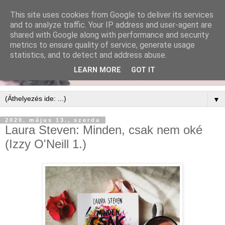
This site uses cookies from Google to deliver its services
and to analyze traffic. Your IP address and user-agent are
shared with Google along with performance and security
metrics to ensure quality of service, generate usage
statistics, and to detect and address abuse.
LEARN MORE
GOT IT
▼
2020. május 13., szerda
Laura Steven: Minden, ​csak nem oké
(Izzy O'Neill 1.)