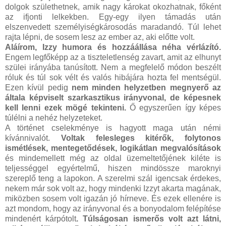
dolgok születhetnek, amik nagy károkat okozhatnak, főként
az ifjonti lelkekben. Egy-egy ilyen támadás után
elszenvedett személyiségkárosodás maradandó. Túl lehet
rajta lépni, de sosem lesz az ember az, aki előtte volt.
Aláírom, Izzy humora és hozzáállása néha vérlázító.
Engem legfőképp az a tiszteletlenség zavart, amit az elhunyt
szülei irányába tanúsított. Nem a megfelelő módon beszélt
róluk és túl sok vélt és valós hibájára hozta fel mentségül.
Ezen kívül pedig
nem minden helyzetben megnyerő az
általa képviselt szarkasztikus irányvonal, de képesnek
kell lenni ezek mögé tekinteni.
Ő egyszerűen így képes
túlélni a nehéz helyzeteket.
A történet cselekménye is hagyott maga után némi
kívánnivalót.
Voltak felesleges kitérők, folytonos
ismétlések, mentegetődések, logikátlan megvalósítások
és mindemellett még az oldal üzemeltetőjének kiléte is
teljességgel egyértelmű, hiszen mindössze maroknyi
szereplő teng a lapokon. A szerelmi szál igencsak érdekes,
nekem már sok volt az, hogy mindenki Izzyt akarta magának,
miközben sosem volt igazán jó hírneve. És ezek ellenére is
azt mondom, hogy az irányvonal és a bonyodalom felépítése
mindenért kárpótolt
. Túlságosan ismerős volt azt látni,