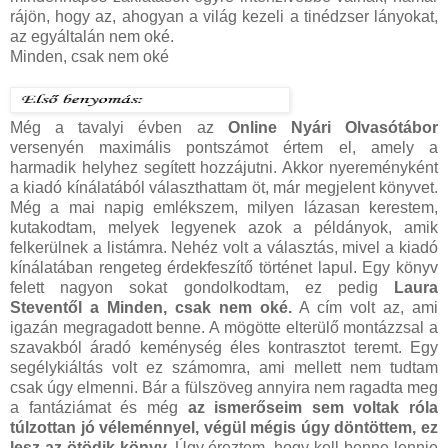
rájön, hogy az, ahogyan a világ kezeli a tinédzser lányokat,
az egyáltalán nem oké.
Minden, csak nem oké
Még a tavalyi évben az
Online Nyári Olvasótábor
versenyén maximális pontszámot értem el, amely a
harmadik helyhez segített hozzájutni. Akkor nyereményként
a kiadó kínálatából választhattam öt, már megjelent könyvet.
Még a mai napig emlékszem, milyen lázasan kerestem,
kutakodtam, melyek legyenek azok a példányok, amik
felkerülnek a listámra. Nehéz volt a választás, mivel a kiadó
kínálatában rengeteg érdekfeszítő történet lapul. Egy könyv
felett nagyon sokat gondolkodtam, ez pedig
Laura
Steventől a Minden, csak nem oké.
A cím volt az, ami
igazán megragadott benne. A mögötte elterülő montázzsal a
szavakból áradó keménység éles kontrasztot teremt. Egy
segélykiáltás volt ez számomra, ami mellett nem tudtam
csak úgy elmenni. Bár a fülszöveg annyira nem ragadta meg
a fantáziámat és még
az ismerőseim sem voltak róla
túlzottan jó véleménnyel, végül mégis úgy döntöttem, ez
lesz az ötödik könyv.
Úgy éreztem, hogy kell benne lennie