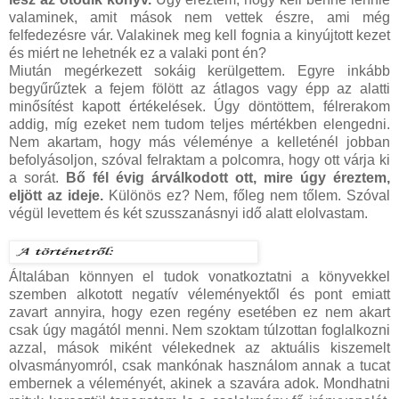
valaminek, amit mások nem vettek észre, ami még
felfedezésre vár. Valakinek meg kell fognia a kinyújtott kezet
és miért ne lehetnék ez a valaki pont én?
Miután megérkezett sokáig kerülgettem. Egyre inkább
begyűrűztek a fejem fölött az átlagos vagy épp az alatti
minősítést kapott értékelések. Úgy döntöttem, félrerakom
addig, míg ezeket nem tudom teljes mértékben elengedni.
Nem akartam, hogy más véleménye a kelleténél jobban
befolyásoljon, szóval felraktam a polcomra, hogy ott várja ki
a sorát.
Bő fél évig árválkodott ott, mire úgy éreztem,
eljött az ideje.
Különös ez? Nem, főleg nem tőlem. Szóval
végül levettem és két szusszanásnyi idő alatt elolvastam.
Általában könnyen el tudok vonatkoztatni a könyvekkel
szemben alkotott negatív véleményektől és pont emiatt
zavart annyira, hogy ezen regény esetében ez nem akart
csak úgy magától menni. Nem szoktam túlzottan foglalkozni
azzal, mások miként vélekednek az aktuális kiszemelt
olvasmányomról, csak mankónak használom annak a tucat
embernek a véleményét, akinek a szavára adok. Mondhatni