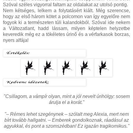
Szóval széles vigyorral faltam az oldalakat az utolsó pontig.
Nem kétséges, lelkem a folytatásért kiált. Még szerencse,
hogy az első három kötet a polcomon van így egyelőre nem
fogyok ki a természeten túli kalandokból. Szóval ide nekem
a Változatlant, hadd lássam, milyen képtelen helyzetbe
keveredik még ez a tökéletes úrinő és a vérfarkasok borzas,
nyers alfája!
"Csillagom, a vámpír olyan, mint a jól nevelt úrihölgy: sosem
árulja el a korát."
"– Rémes lehet szegénynek – szólalt meg Alexia, mert nem
bírt tovább hallgatni. – Emberek gondolkoznak, ráadásul az
agyukkal, és pont a szomszédban! Ez igazán tragikomikus."