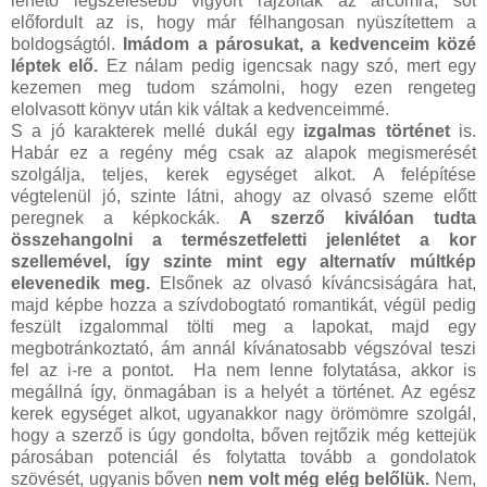
lehető legszélesebb vigyort rajzolták az arcomra, sőt
előfordult az is, hogy már félhangosan nyüszítettem a
boldogságtól.
Imádom a párosukat, a kedvenceim közé
léptek elő.
Ez nálam pedig igencsak nagy szó, mert egy
kezemen meg tudom számolni, hogy ezen rengeteg
elolvasott könyv után kik váltak a kedvenceimmé.
S a jó karakterek mellé dukál egy
izgalmas történet
is.
Habár ez a regény még csak az alapok megismerését
szolgálja, teljes, kerek egységet alkot. A felépítése
végtelenül jó, szinte látni, ahogy az olvasó szeme előtt
peregnek a képkockák.
A szerző kiválóan tudta
összehangolni a természetfeletti jelenlétet a kor
szellemével, így szinte mint egy alternatív múltkép
elevenedik meg.
Elsőnek az olvasó kíváncsiságára hat,
majd képbe hozza a szívdobogtató romantikát, végül pedig
feszült izgalommal tölti meg a lapokat, majd egy
megbotránkoztató, ám annál kívánatosabb végszóval teszi
fel az i-re a pontot. Ha nem lenne folytatása, akkor is
megállná így, önmagában is a helyét a történet. Az egész
kerek egységet alkot, ugyanakkor nagy örömömre szolgál,
hogy a szerző is úgy gondolta, bőven rejtőzik még kettejük
párosában potenciál és folytatta tovább a gondolatok
szövését, ugyanis bőven
nem volt még elég belőlük.
Nem,