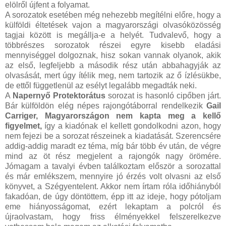
elölről újfent a folyamat.
A sorozatok esetében még nehezebb megítélni előre, hogy a
külföldi éltetések vajon a magyarországi olvasóközösség
tagjai között is megállja-e a helyét. Tudvalevő, hogy a
többrészes sorozatok részei egyre kisebb eladási
mennyiséggel dolgoznak, hisz sokan vannak olyanok, akik
az első, legfeljebb a második rész után abbahagyják az
olvasását, mert úgy ítélik meg, nem tartozik az ő ízlésükbe,
de ettől függetlenül az esélyt legalább megadták neki.
A
Napernyő Protektorátus
sorozat is hasonló cipőben járt.
Bár külföldön elég népes rajongótáborral rendelkezik
Gail
Carriger, Magyarországon nem kapta meg a kellő
figyelmet,
így a kiadónak el kellett gondolkodni azon, hogy
nem fejezi be a sorozat részeinek a kiadatását. Szerencsére
addig-addig maradt ez téma, míg bár több év után, de végre
mind az öt rész megjelent a rajongók nagy örömére.
Jómagam a tavalyi évben találkoztam először a sorozattal
és már emlékszem, mennyire jó érzés volt olvasni az első
könyvet, a Szégyentelent. Akkor nem írtam róla időhiányból
fakadóan, de úgy döntöttem, épp itt az ideje, hogy pótoljam
eme hiányosságomat, ezért lekaptam a polcról és
újraolvastam, hogy friss élményekkel felszerelkezve