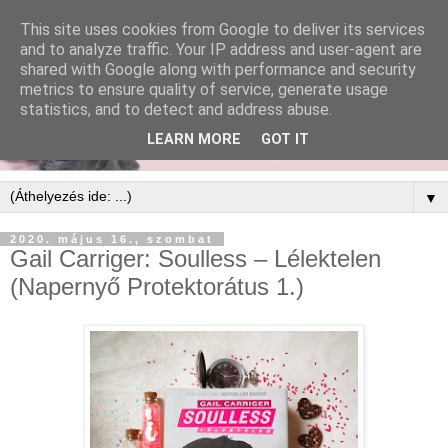
This site uses cookies from Google to deliver its services
and to analyze traffic. Your IP address and user-agent are
shared with Google along with performance and security
metrics to ensure quality of service, generate usage
statistics, and to detect and address abuse.
LEARN MORE
GOT IT
▼
2020. május 16., szombat
Gail Carriger: Soulless ​– Lélektelen
(Napernyő Protektorátus 1.)