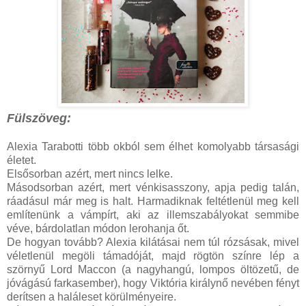
Fülszöveg:
Alexia ​Tarabotti több okból sem élhet komolyabb társasági
életet.
Elsősorban azért, mert nincs lelke.
Másodsorban azért, mert vénkisasszony, apja pedig talán,
ráadásul már meg is halt. Harmadiknak feltétlenül meg kell
említenünk a vámpírt, aki az illemszabályokat semmibe
véve, bárdolatlan módon lerohanja őt.
De hogyan tovább? Alexia kilátásai nem túl rózsásak, mivel
véletlenül megöli támadóját, majd rögtön színre lép a
szörnyű Lord Maccon (a nagyhangú, lompos öltözetű, de
jóvágású farkasember), hogy Viktória királynő nevében fényt
derítsen a haláleset körülményeire.