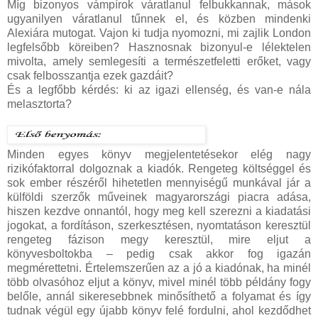
Míg bizonyos vámpírok váratlanul felbukkannak, mások
ugyanilyen váratlanul tűnnek el, és közben mindenki
Alexiára mutogat. Vajon ki tudja nyomozni, mi zajlik London
legfelsőbb köreiben? Hasznosnak bizonyul-e lélektelen
mivolta, amely semlegesíti a természetfeletti erőket, vagy
csak felbosszantja ezek gazdáit?
És a legfőbb kérdés: ki az igazi ellenség, és van-e nála
melasztorta?
Minden egyes könyv megjelentetésekor elég nagy
rizikófaktorral dolgoznak a kiadók. Rengeteg költséggel és
sok ember részéről hihetetlen mennyiségű munkával jár a
külföldi szerzők műveinek magyarországi piacra adása,
hiszen kezdve onnantól, hogy meg kell szerezni a kiadatási
jogokat, a fordításon, szerkesztésen, nyomtatáson keresztül
rengeteg fázison megy keresztül, mire eljut a
könyvesboltokba – pedig csak akkor fog igazán
megmérettetni. Értelemszerűen az a jó a kiadónak, ha minél
több olvasóhoz eljut a könyv, mivel minél több példány fogy
belőle, annál sikeresebbnek minősíthető a folyamat és így
tudnak végül egy újabb könyv felé fordulni, ahol kezdődhet