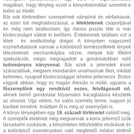
magában, hogy tényleg ezzel a könyvbolonddal szeretné-e
leélni az életét.
Bár sok történetben szerepelnek vámpírok és vérfarkasok,
az ezen túli meghatározással, a
lélektelenek
csoportjával
én még nem találkoztam, így Alexia puszta léte is már
kíváncsiságot váltott ki belőlem. Érdekesnek találtam ezt a
lélek és anélküliségi dolgot. A könyvben nagyszerű
eszmefuttatások vannak a különböző természetfeletti lények
létezésének mechanikájára nézve, melyek bár főként
spekulációk, mégis megragadott a gondolatokban rejlő
tudományos irányvonal.
Bár ezek a jelenetek kissé
szárazabbak, mégsem mondanám unalmasnak őket, inkább
kellemes, nyugodt kíváncsisággal lehetne jellemezni. Biztos
vagyok abban, hogy ez magán Alexián is múlik, ugyanis a
főszereplőnk egy rendkívül eszes, felvilágosult nő,
akinek belső gondolatai folyamatos kacagtatásra késztetik
az olvasót. Úgy vélem, ha valós személy lenne, nagyon jó
barátok lennénk. Imádtam őt is meg az esernyőjét is.
A könyv lényegében egy
19. századi történetet
valósít meg.
A szereplők életének még megvannak a korra jellemző szűk
társadalmi szokások, a könyörtelen öltözködési elvárások és
a különböző eseményeken való megfelelő módon történő