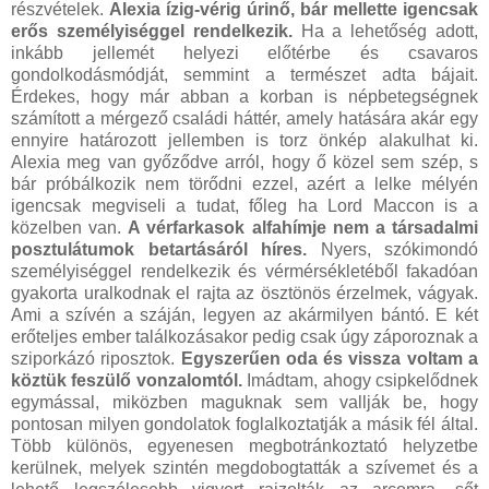
részvételek.
Alexia ízig-vérig úrinő, bár mellette igencsak
erős személyiséggel rendelkezik.
Ha a lehetőség adott,
inkább jellemét helyezi előtérbe és csavaros
gondolkodásmódját, semmint a természet adta bájait.
Érdekes, hogy már abban a korban is népbetegségnek
számított a mérgező családi háttér, amely hatására akár egy
ennyire határozott jellemben is torz önkép alakulhat ki.
Alexia meg van győződve arról, hogy ő közel sem szép, s
bár próbálkozik nem törődni ezzel, azért a lelke mélyén
igencsak megviseli a tudat, főleg ha Lord Maccon is a
közelben van.
A vérfarkasok alfahímje nem a társadalmi
posztulátumok betartásáról híres.
Nyers, szókimondó
személyiséggel rendelkezik és vérmérsékletéből fakadóan
gyakorta uralkodnak el rajta az ösztönös érzelmek, vágyak.
Ami a szívén a száján, legyen az akármilyen bántó. E két
erőteljes ember találkozásakor pedig csak úgy záporoznak a
sziporkázó riposztok.
Egyszerűen oda és vissza voltam a
köztük feszülő vonzalomtól.
Imádtam, ahogy csipkelődnek
egymással, miközben maguknak sem vallják be, hogy
pontosan milyen gondolatok foglalkoztatják a másik fél által.
Több különös, egyenesen megbotránkoztató helyzetbe
kerülnek, melyek szintén megdobogtatták a szívemet és a