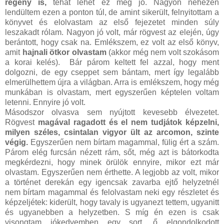
regény is,
tehát lehet ez még jó. Nagyon nehezen
lendültem ezen a ponton túl, de amint sikerült, felnyitottam a
könyvet és elolvastam az első fejezetet minden súly
leszakadt rólam. Nagyon jó volt, már rögvest az elején, úgy
berántott, hogy csak na. Emlékszem, ez volt az első könyv,
amit
hajnali ötkor olvastam
(akkor még nem volt szokásom
a korai kelés). Bár párom keltett fel azzal, hogy ment
dolgozni, de egy cseppet sem bántam, mert így legalább
elmerülhettem újra a világban. Arra is emlékszem, hogy még
munkában is olvastam, mert egyszerűen képtelen voltam
letenni. Ennyire jó volt.
Másodszor olvasva sem nyújtott kevesebb élvezetet.
Rögvest
magával ragadott és el nem tudjátok képzelni,
milyen széles, csintalan vigyor ült az arcomon, szinte
végig.
Egyszerűen nem bírtam magammal, fülig ért a szám.
Párom elég furcsán nézett rám, sőt, még azt is bátorkodta
megkérdezni, hogy minek örülök ennyire, mikor ezt már
olvastam. Egyszerűen nem érthette. A legjobb az volt, mikor
a történet derekán egy igencsak zavarba ejtő helyzetnél
nem bírtam magammal és felolvastam neki egy részletet és
képzeljétek: kiderült, hogy tavaly is ugyanezt tettem, ugyanitt
és ugyanebben a helyzetben. S míg én ezen is csak
visongtam jókedvemben egy sort, ő elgondolkodott