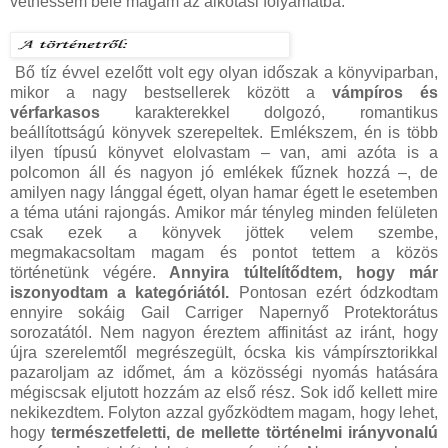
vethessem bele magam az alkotási folyamatba.
Bő tíz évvel ezelőtt volt egy olyan időszak a könyviparban,
mikor a nagy bestsellerek között a
vámpíros és
vérfarkasos
karakterekkel dolgozó, romantikus
beállítottságú könyvek szerepeltek. Emlékszem, én is több
ilyen típusú könyvet elolvastam – van, ami azóta is a
polcomon áll és nagyon jó emlékek fűznek hozzá –, de
amilyen nagy lánggal égett, olyan hamar égett le esetemben
a téma utáni rajongás. Amikor már tényleg minden felületen
csak ezek a könyvek jöttek velem szembe,
megmakacsoltam magam és pontot tettem a közös
történetünk végére.
Annyira túltelítődtem, hogy már
iszonyodtam a kategóriától.
Pontosan ezért ódzkodtam
ennyire sokáig Gail Carriger Napernyő Protektorátus
sorozatától. Nem nagyon éreztem affinitást az iránt, hogy
újra szerelemtől megrészegült, ócska kis vámpírsztorikkal
pazaroljam az időmet, ám a közösségi nyomás hatására
mégiscsak eljutott hozzám az első rész. Sok idő kellett mire
nekikezdtem. Folyton azzal győzködtem magam, hogy lehet,
hogy
természetfeletti, de mellette történelmi irányvonalú