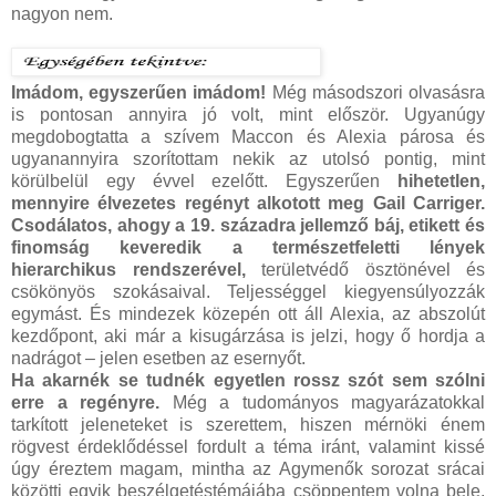
nagyon nem.
Imádom, egyszerűen imádom!
Még másodszori olvasásra
is pontosan annyira jó volt, mint először. Ugyanúgy
megdobogtatta a szívem Maccon és Alexia párosa és
ugyanannyira szorítottam nekik az utolsó pontig, mint
körülbelül egy évvel ezelőtt. Egyszerűen
hihetetlen,
mennyire élvezetes regényt alkotott meg Gail Carriger.
Csodálatos, ahogy a 19. századra jellemző báj, etikett és
finomság keveredik a természetfeletti lények
hierarchikus rendszerével,
területvédő ösztönével és
csökönyös szokásaival. Teljességgel kiegyensúlyozzák
egymást. És mindezek közepén ott áll Alexia, az abszolút
kezdőpont, aki már a kisugárzása is jelzi, hogy ő hordja a
nadrágot – jelen esetben az esernyőt.
Ha akarnék se tudnék egyetlen rossz szót sem szólni
erre a regényre.
Még a tudományos magyarázatokkal
tarkított jeleneteket is szerettem, hiszen mérnöki énem
rögvest érdeklődéssel fordult a téma iránt, valamint kissé
úgy éreztem magam, mintha az Agymenők sorozat srácai
közötti egyik beszélgetéstémájába csöppentem volna bele.