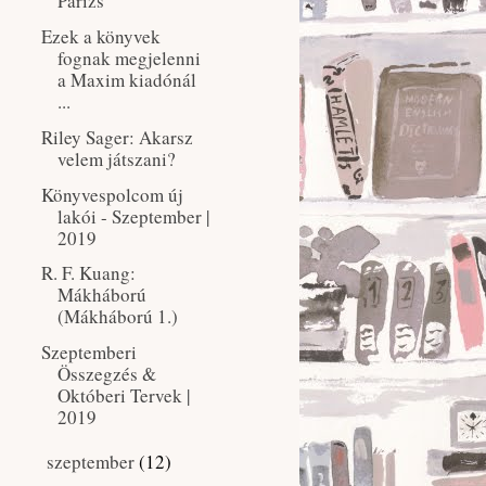
Párizs
Ezek a könyvek
fognak megjelenni
a Maxim kiadónál
...
Riley Sager: Akarsz ​
velem játszani?
Könyvespolcom új
lakói - Szeptember |
2019
R. F. Kuang:
Mákháború
(Mákháború 1.)
Szeptemberi
Összegzés &
Októberi Tervek |
2019
szeptember
(12)
►