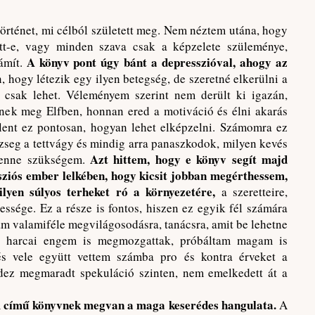
örténet, mi célból született meg. Nem néztem utána, hogy
ett-e, vagy minden szava csak a képzelete szüleménye,
A könyv pont úgy bánt a depresszióval, ahogy az
ámít.
, hogy létezik egy ilyen betegség, de szeretné elkerülni a
e csak lehet. Véleményem szerint nem derült ki igazán,
nnek meg Elfben, honnan ered a motiváció és élni akarás
elent ez pontosan, hogyan lehet elképzelni. Számomra ez
seg a tettvágy és mindig arra panaszkodok, milyen kevés
Azt hittem, hogy e könyv segít majd
 lenne szükségem.
ssziós ember lelkében, hogy kicsit jobban megérthessem,
ilyen súlyos terheket ró a környezetére,
a szeretteire,
ssége. Ez a része is fontos, hiszen ez egyik fél számára
am valamiféle megvilágosodásra, tanácsra, amit be lehetne
ső harcai engem is megmozgattak, próbáltam magam is
 és vele együtt vettem számba pro és kontra érveket a
dez megmaradt spekuláció szinten, nem emelkedett át a
 című könyvnek megvan a maga keserédes hangulata.
A