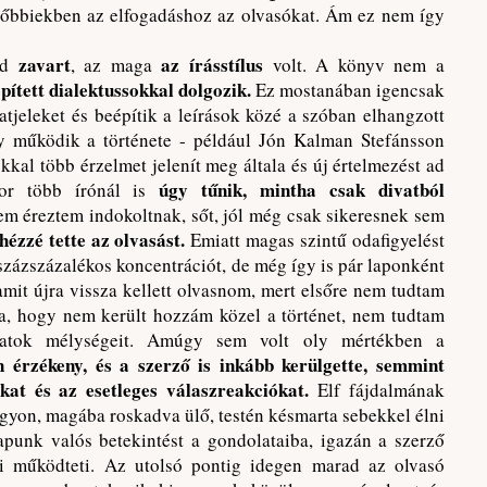
sőbbiekben az elfogadáshoz az olvasókat. Ám ez nem így
zavart
az írásstílus
d
, az maga
volt. A könyv nem a
pített dialektussokkal dolgozik.
Ez mostanában igencsak
latjeleket és beépítik a leírások közé a szóban elhangzott
gy működik a története - például Jón Kalman Stefánsson
sokkal több érzelmet jelenít meg általa és új értelmezést ad
úgy tűnik, mintha csak divatból
kor több írónál is
m éreztem indokoltnak, sőt, jól még csak sikeresnek sem
zzé tette az olvasást.
Emiatt magas szintű odafigyelést
 százszázalékos koncentrációt, de még így is pár laponként
mit újra vissza kellett olvasnom, mert elsőre nem tudtam
, hogy nem került hozzám közel a történet, nem tudtam
latok mélységeit. Amúgy sem volt oly mértékben a
érzékeny, és a szerző is inkább kerülgette, semmint
kat és az esetleges válaszreakciókat.
Elf fájdalmának
 ágyon, magába roskadva ülő, testén késmarta sebekkel élni
punk valós betekintést a gondolataiba, igazán a szerző
i működteti. Az utolsó pontig idegen marad az olvasó