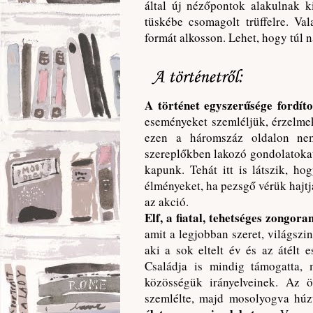
által új nézőpontok alakulnak 
tüskébe csomagolt trüffelre. Va
formát alkosson. Lehet, hogy túl 
A történet egyszerűsége fordít
eseményeket szemléljük, érzelmek
ezen a háromszáz oldalon ne
szereplőkben lakozó gondolatokat
kapunk. Tehát itt is látszik, 
élményeket, ha pezsgő vérük hajt
az akció.
Elf, a fiatal, tehetséges zongora
amit a legjobban szeret, világszi
aki a sok eltelt év és az átélt
Családja is mindig támogatta, 
közösségük irányelveinek. Az ö
szemlélte, majd mosolyogva húzt