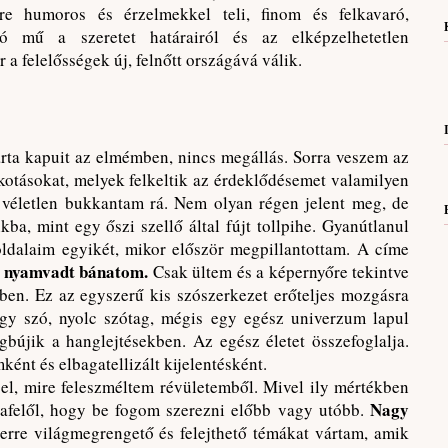
e humoros és érzelmekkel teli, finom és felkavaró,
tó mű a szeretet határairól és az elképzelhetetlen
a felelősségek új, felnőtt országává válik.
árta kapuit az elmémben, nincs megállás. Sorra veszem az
lkotásokat, melyek felkeltik az érdeklődésemet valamilyen
véletlen bukkantam rá. Nem olyan régen jelent meg, de
ba, mint egy őszi szellő által fújt tollpihe. Gyanútlanul
dalaim egyikét, mikor először megpillantottam. A címe
s nyamvadt bánatom.
Csak ültem és a képernyőre tekintve
ben. Ez az egyszerű kis szószerkezet erőteljes mozgásra
égy szó, nyolc szótag, mégis egy egész univerzum lapul
bújik a hanglejtésekben. Az egész életet összefoglalja.
ént és elbagatellizált kijelentésként.
el, mire feleszméltem révületemből. Mivel ily mértékben
Nagy
 afelől, hogy be fogom szerezni előbb vagy utóbb.
zerre világmegrengető és felejthető témákat vártam, amik