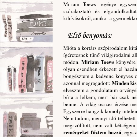
Miriam Toews regénye egyszerr
szórakoztató és elgondolkodta
kihívásokról, amikor a gyermekkor 
Mióta a kortárs szépirodalom kit
ígéretesnek tűnő világirodalmi a
Miriam Toews
módon.
könyvére 
olyan csendben érkezett el hazánk
böngésztem a kedvenc könyves ol
Minden ki
azonnal megragadott:
elvesztem a gondolataim örvényé
bírta a lelkem, mert bár csak n
benne. A világ összes érzése meg
Egyszerre hangzik komoly intelemk
Nem tudom, mennyi idő telhetett 
megszólított, nem volt kétségem
reményeket fűztem hozzá
, egys