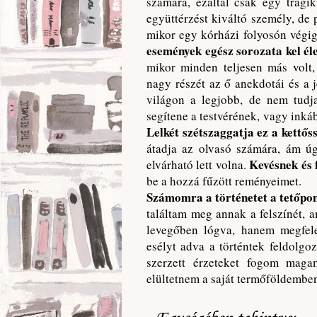
számára, ezáltal csak egy tragi
együttérzést kiváltó személy, de
mikor egy kórházi folyosón végig 
események egész sorozata kel éle
mikor minden teljesen más volt,
nagy részét az ő anekdotái és a j
világon a legjobb, de nem tudja
segítene a testvérének, vagy ink
Lelkét szétszaggatja ez a kettőss
átadja az olvasó számára, ám úg
Kevésnek és 
elvárható lett volna.
be a hozzá fűzött reményeimet.
Számomra a történetet a tetőpon
találtam meg annak a felszínét, 
levegőben lógva, hanem megfelelő
esélyt adva a történtek feldolgo
szerzett érzeteket fogom maga
elültetnem a saját termőföldembe