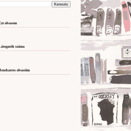
Ezt olvasom
Látogatók száma
Rendszeres olvasóim