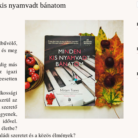
kis nyamvadt bánatom
bűvölő,
– és meg
ndig más
z igazi
esetten
kossági
kerül az
 szerető
egyenek,
ővel.
 életbe?
aládi szeretet és a közös élmények?