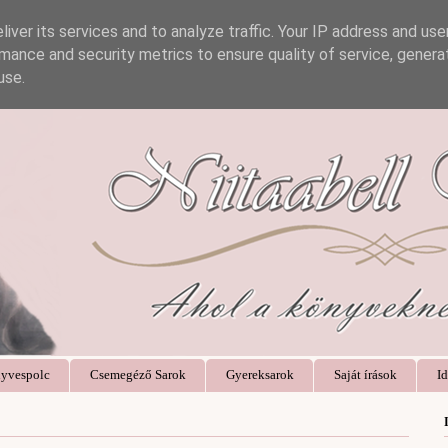
iver its services and to analyze traffic. Your IP address and us
mance and security metrics to ensure quality of service, gener
use.
yvespolc
Csemegéző Sarok
Gyereksarok
Saját írások
Id