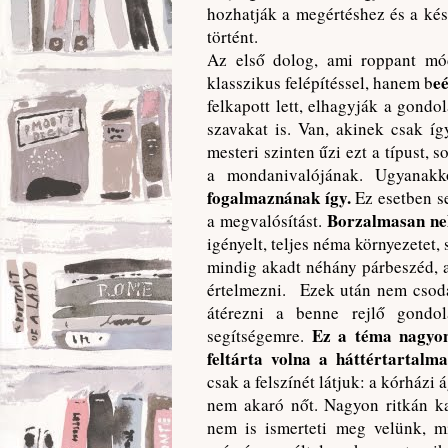
hozhatják a megértéshez és a ké
történt.
Az első dolog, ami roppant mó
eé
klasszikus felépítéssel, hanem b
felkapott lett, elhagyják a gondo
szavakat is. Van, akinek csak í
mesteri szinten űzi ezt a típust, 
a mondanivalójának. Ugyanak
fogalmaznának így.
Ez esetben se
Borzalmasan nehé
a megvalósítást.
igényelt, teljes néma környezetet,
mindig akadt néhány párbeszéd, a
értelmezni. Ezek után nem csoda
átérezni a benne rejlő gondo
Ez a téma nagyon 
segítségemre.
feltárta volna a háttértartalma
csak a felszínét látjuk: a kórházi
nem akaró nőt. Nagyon ritkán ka
nem is ismerteti meg velünk, m