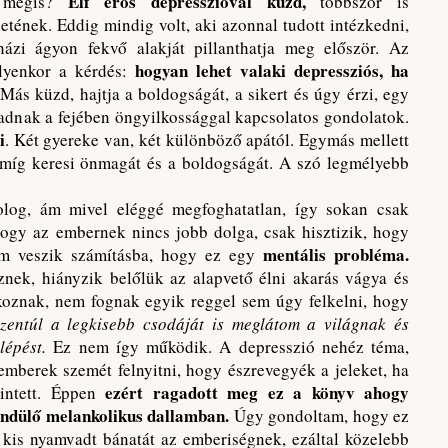
Elf erős depresszióval küzd,
mégis?
többször is
etének. Eddig mindig volt, aki azonnal tudott intézkedni,
házi ágyon fekvő alakját pillanthatja meg először. Az
hogyan lehet valaki depressziós, ha
lyenkor a kérdés:
Más küzd, hajtja a boldogságát, a sikert és úgy érzi, egy
adnak a fejében öngyilkossággal kapcsolatos gondolatok.
i
. Két gyereke van, két különböző apától. Egymás mellett
, míg keresi önmagát és a boldogságát. A szó legmélyebb
log, ám mivel eléggé megfoghatatlan, így sokan csak
hogy az embernek nincs jobb dolga, csak hisztizik, hogy
mentális probléma.
em veszik számításba, hogy ez egy
znek, hiányzik belőlük az alapvető élni akarás vágya és
koznak, nem fognak egyik reggel sem úgy felkelni, hogy
ezentúl a legkisebb csodáját is meglátom a világnak és
 lépést.
Ez nem így működik. A depresszió nehéz téma,
mberek szemét felnyitni, hogy észrevegyék a jeleket, ha
ezért ragadott meg ez a könyv ahogy
intett. Éppen
sendülő melankolikus dallamban.
Úgy gondoltam, hogy ez
 kis nyamvadt bánatát az emberiségnek, ezáltal közelebb