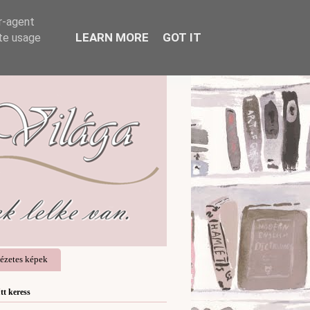
er-agent
LEARN MORE
GOT IT
ate usage
ézetes képek
Itt keress