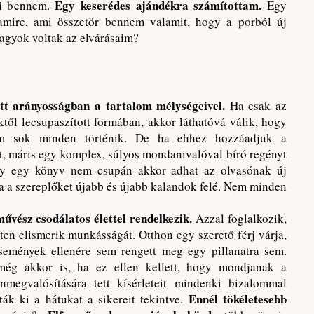
Egy keserédes ajándékra számítottam.
ki bennem.
Egy
lamire, ami összetör bennem valamit, hogy a porból új
nagyok voltak az elvárásaim?
ott arányosságban a tartalom mélységeivel.
Ha csak az
től lecsupaszított formában, akkor láthatóvá válik, hogy
m sok minden történik. De ha ehhez hozzáadjuk a
, máris egy komplex, súlyos mondanivalóval bíró regényt
hogy egy könyv nem csupán akkor adhat az olvasónak új
ja a szereplőket újabb és újabb kalandok felé. Nem minden
művész csodálatos élettel rendelkezik.
Azzal foglalkozik,
nten elismerik munkásságát. Otthon egy szerető férj várja,
 események ellenére sem rengett meg egy pillanatra sem.
még akkor is, ha ez ellen kellett, hogy mondjanak a
nmegvalósítására tett kísérleteit mindenki bizalommal
Ennél tökéletesebb
ák ki a hátukat a sikereit tekintve.