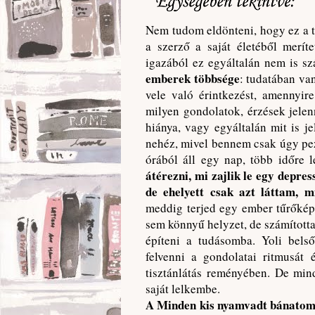
Nem tudom eldönteni, hogy ez a t
a szerző a saját életéből merít
igazából ez egyáltalán nem is sz
emberek többsége
: tudatában van
vele való érintkezést, amennyir
milyen gondolatok, érzések jele
hiánya, vagy egyáltalán mit is j
nehéz, mivel bennem csak úgy pez
órából áll egy nap, több időre
átérezni, mi zajlik le egy depre
de ehelyett csak azt láttam, m
meddig terjed egy ember tűrőképe
sem könnyű helyzet, de számított
építeni a tudásomba. Yoli bel
felvenni a gondolatai ritmusát
tisztánlátás reményében. De min
saját lelkembe.
A Minden kis nyamvadt bánatom