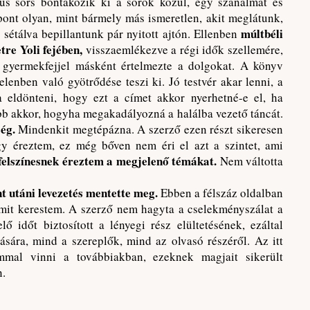
kus sors bontakozik ki a sorok közül, egy szánalmat és
 pont olyan, mint bármely más ismeretlen, akit meglátunk,
múltbéli
sétálva bepillantunk pár nyitott ajtón. Ellenben
tre Yoli fejében,
visszaemlékezve a régi idők szellemére,
 gyermekfejjel másként értelmezte a dolgokat. A könyv
elenben való gyötrődése teszi ki. Jó testvér akar lenni, a
 eldönteni, hogy ezt a címet akkor nyerhetné-e el, ha
ább akkor, hogyha megakadályozná a halálba vezető táncát.
ég.
Mindenkit megtépázna. A szerző ezen részt sikeresen
y éreztem, ez még bőven nem éri el azt a szintet, ami
felszínesnek éreztem a megjelenő témákat.
Nem váltotta
t utáni levezetés mentette meg.
Ebben a félszáz oldalban
amit kerestem. A szerző nem hagyta a cselekményszálat a
 időt biztosított a lényegi rész elültetésének, ezáltal
zására, mind a szereplők, mind az olvasó részéről. Az itt
mmal vinni a továbbiakban, ezeknek magjait sikerült
n.