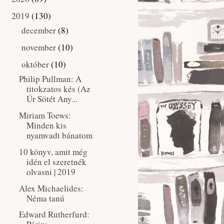
2019
(130)
▼
december
(8)
►
november
(10)
►
október
(10)
▼
Philip Pullman: A ​
titokzatos kés (Az
Úr Sötét Any...
Miriam Toews:
Minden ​kis
nyamvadt bánatom
10 könyv, amit még
idén el szeretnék
olvasni | 2019
Alex Michaelides:
Néma ​tanú
Edward Rutherfurd: