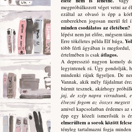
élete nem is lehetne.
Vagy 
megpróbálkozott véget vetni az él
ezáltal az olvasó is épp a kór
emberekben jogosan merül fel i
minden csodálatos az életében?
lépést nem jut előre, mégsem tám
Yol
Erre tökéletes példa Elf húga,
több férfi ágyában is megfordul
átlagos.
értelmében is csak
A depresszió nagyon komoly do
legyintenek rá. Úgy gondolják, 
mindenki rájuk figyeljen. De n
Vannak, akik mély fájdalmat ére
bármit tesznek, akárhogy próbál
jaj, de szép napra virradtunk, 
élvezni fogom az összes megtett
amivel kapcsolatban érdemes az e
épp egy közeli ismerősük is ér
elmerültem a sorok között felc
tényleg tartalmazni fogja minden