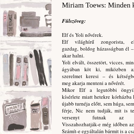
Miriam Toews: Minden ​
Fülszöveg:
Elf és Yoli nővérek.
Elf világhírű zongorista, el
gazdag, boldog házasságban él 
akar halni.
Yoli elvált, összetört, vicces, mi
ágyában köt ki, miközben a
szerelmet keresi – és kétségbe
meg akarja menteni a nővérét.
Mikor Elf a legutóbbi öngyil
kísérlete miatt hetekre kórházba 
újabb turnéja előtt, sem húga, sem
férje, Nic nem tudják, mit is t
versenyt futnak az id
Visszahozhatják-e még időben az
Számít-e egyáltalán bármit is a cs