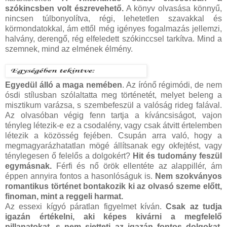
szókincsben volt észrevehető.
A könyv olvasása könnyű,
nincsen túlbonyolítva, régi, lehetetlen szavakkal és
körmondatokkal, ám ettől még igényes fogalmazás jellemzi,
halvány, derengő, rég elfeledett szókinccsel tarkítva. Mind a
szemnek, mind az elmének élmény.
Egyedül álló a maga nemében
. Az írónő régimódi, de nem
ósdi stílusban szólaltatta meg történetét, melyet beleng a
misztikum varázsa, s szembefeszül a valóság rideg falával.
Az olvasóban végig fenn tartja a kíváncsiságot, vajon
tényleg létezik-e ez a csodalény, vagy csak átvitt értelemben
létezik a közösség fejében. Csupán arra való, hogy a
megmagyarázhatatlan mögé állítsanak egy okfejtést, vagy
ténylegesen ő felelős a dolgokért?
Hit és tudomány feszül
egymásnak.
Férfi és nő örök ellentéte az alappillér, ám
éppen annyira fontos a hasonlóságuk is.
Nem szokványos
romantikus történet bontakozik ki az olvasó szeme előtt,
finoman, mint a reggeli harmat.
Az essexi kígyó páratlan figyelmet kíván.
Csak az tudja
igazán értékelni, aki képes kivárni a megfelelő
pillanatokat, s nem sietteti az igazán fontos dolgokat.