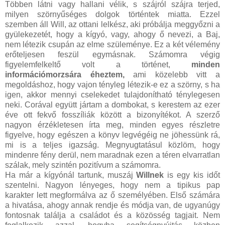
Többen látni vagy hallani vélik, s szájról szájra terjed,
milyen szörnyűséges dolgok történtek miatta. Ezzel
szemben áll Will, az ottani lelkész, aki próbálja meggyőzni a
gyülekezetét, hogy a kígyó, vagy, ahogy ő nevezi, a Baj,
nem létezik csupán az elme szüleménye. Ez a két vélemény
erőteljesen feszül egymásnak. Számomra végig
figyelemfelkeltő volt a történet,
minden
információmorzsára éheztem,
ami közelebb vitt a
megoldáshoz, hogy vajon tényleg létezik-e ez a szörny, s ha
igen, akkor mennyi cselekedet tulajdonítható ténylegesen
neki. Corával együtt jártam a dombokat, s kerestem az ezer
éve ott fekvő fosszíliák között a bizonyítékot. A szerző
nagyon érzékletesen írta meg, minden egyes részletre
figyelve, hogy egészen a könyv legvégéig ne jöhessünk rá,
mi is a teljes igazság. Megnyugtatásul közlöm, hogy
mindenre fény derül, nem maradnak ezen a téren elvarratlan
szálak, mely szintén pozitívum a számomra.
Ha már a kígyónál tartunk, muszáj
Willnek
is egy kis időt
szentelni. Nagyon lényeges, hogy nem a tipikus pap
karakter lett megformálva az ő személyében. Első számára
a hivatása, ahogy annak rendje és módja van, de ugyanúgy
fontosnak találja a családot és a közösség tagjait. Nem