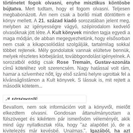
történetet fogok olvasni, enyhe misztikus köntösbe
bújtatva.
Mert tudtam, hogy el fogom olvasni. Teljesen
megbabonázott. Ám nem csak a borító miatt döntöttem e
könyv mellett. A
21. század kiadó
sorozatában jelent meg,
melyben az igényességre vágyó, szépirodalom kedvelő
olvasóknak jött létre. A
Kult könyvek
minden tagja egyedi a
maga módján, de abban megegyezhetünk, hogy elsősorban
nem csak a kikapcsolódást szolgálják, tartalmilag sokkal
többet rejtenek. Mély gondolatok vannak elültetve bennük,
melyek részletes körbejárást, továbbgondolást igényelnek. A
sorozatból eddig csak
Rose Tremain, Gustav-szonáta
című kötetéhez volt szerencsém. Nagy hatással volt rám,
hamar a szívemhez nőtt, így első számú helyre ugrottak fel a
kívánságlistámon a Kult könyvek. S lássuk is, mit rejtett a
második kötetem...
Bevallom, nem sok információm volt a könyvről, mielőtt
elkezdtem olvasni. Gondosan áttanulmányoztam a
fülszöveget és kikértem pár ismerősöm véleményét, akik
mind úgy nyilatkoztak róla, hogy "az alapötlet jó, de a
kivitelezés már kevésbé. Unalmas.".
Igazából, ha azt