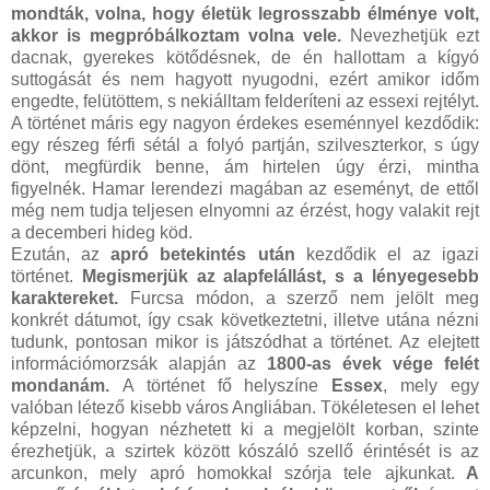
mondták, volna, hogy életük legrosszabb élménye volt,
akkor is megpróbálkoztam volna vele.
Nevezhetjük ezt
dacnak, gyerekes kötődésnek, de én hallottam a kígyó
suttogását és nem hagyott nyugodni, ezért amikor időm
engedte, felütöttem, s nekiálltam felderíteni az essexi rejtélyt.
A történet máris egy nagyon érdekes eseménnyel kezdődik:
egy részeg férfi sétál a folyó partján, szilveszterkor, s úgy
dönt, megfürdik benne, ám hirtelen úgy érzi, mintha
figyelnék. Hamar lerendezi magában az eseményt, de ettől
még nem tudja teljesen elnyomni az érzést, hogy valakit rejt
a decemberi hideg köd.
Ezután, az
apró betekintés után
kezdődik el az igazi
történet.
Megismerjük az alapfelállást, s a lényegesebb
karaktereket.
Furcsa módon, a szerző nem jelölt meg
konkrét dátumot, így csak következtetni, illetve utána nézni
tudunk, pontosan mikor is játszódhat a történet. Az elejtett
információmorzsák alapján az
1800-as évek vége felét
mondanám.
A történet fő helyszíne
Essex
, mely egy
valóban létező kisebb város Angliában. Tökéletesen el lehet
képzelni, hogyan nézhetett ki a megjelölt korban, szinte
érezhetjük, a szirtek között kószáló szellő érintését is az
arcunkon, mely apró homokkal szórja tele ajkunkat.
A