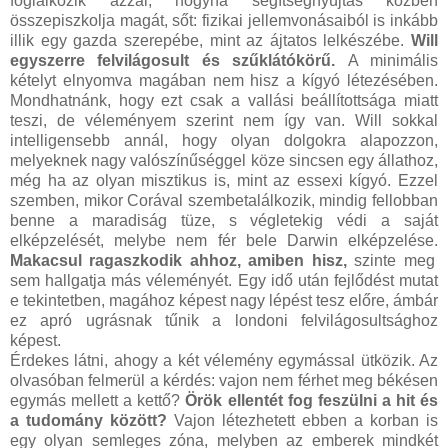
foglalkozik azzal, hogyha segítségnyújtás közben
összepiszkolja magát, sőt: fizikai jellemvonásaiból is inkább
illik egy gazda szerepébe, mint az ájtatos lelkészébe.
Will
egyszerre felvilágosult és szűklátókörű.
A minimális
kételyt elnyomva magában nem hisz a kígyó létezésében.
Mondhatnánk, hogy ezt csak a vallási beállítottsága miatt
teszi, de véleményem szerint nem így van. Will sokkal
intelligensebb annál, hogy olyan dolgokra alapozzon,
melyeknek nagy valószínűséggel köze sincsen egy állathoz,
még ha az olyan misztikus is, mint az essexi kígyó. Ezzel
szemben, mikor Corával szembetalálkozik, mindig fellobban
benne a maradiság tüze, s végletekig védi a saját
elképzelését, melybe nem fér bele Darwin elképzelése.
Makacsul ragaszkodik ahhoz, amiben hisz,
szinte meg
sem hallgatja más véleményét. Egy idő után fejlődést mutat
e tekintetben, magához képest nagy lépést tesz előre, ámbár
ez apró ugrásnak tűnik a londoni felvilágosultsághoz
képest.
Érdekes látni, ahogy a két vélemény egymással ütközik. Az
olvasóban felmerül a kérdés: vajon nem férhet meg békésen
egymás mellett a kettő?
Örök ellentét fog feszülni a hit és
a tudomány között?
Vajon létezhetett ebben a korban is
egy olyan semleges zóna, melyben az emberek mindkét