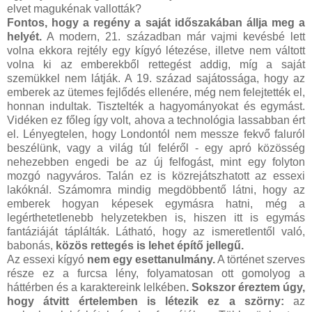
elvet magukénak vallották?
Fontos, hogy a regény a saját időszakában állja meg a
helyét.
A modern, 21. században már vajmi kevésbé lett
volna ekkora rejtély egy kígyó létezése, illetve nem váltott
volna ki az emberekből rettegést addig, míg a saját
szemükkel nem látják. A 19. század sajátossága, hogy az
emberek az ütemes fejlődés ellenére, még nem felejtették el,
honnan indultak. Tisztelték a hagyományokat és egymást.
Vidéken ez főleg így volt, ahova a technológia lassabban ért
el. Lényegtelen, hogy Londontól nem messze fekvő faluról
beszélünk, vagy a világ túl feléről - egy apró közösség
nehezebben engedi be az új felfogást, mint egy folyton
mozgó nagyváros. Talán ez is közrejátszhatott az essexi
lakóknál. Számomra mindig megdöbbentő látni, hogy az
emberek hogyan képesek egymásra hatni, még a
legérthetetlenebb helyzetekben is, hiszen itt is egymás
fantáziáját táplálták. Látható, hogy az ismeretlentől való,
babonás,
közös rettegés is lehet építő jellegű.
Az essexi kígyó
nem egy esettanulmány.
A történet szerves
része ez a furcsa lény, folyamatosan ott gomolyog a
háttérben és a karaktereink lelkében
. Sokszor éreztem úgy,
hogy átvitt értelemben is létezik ez a szörny:
az