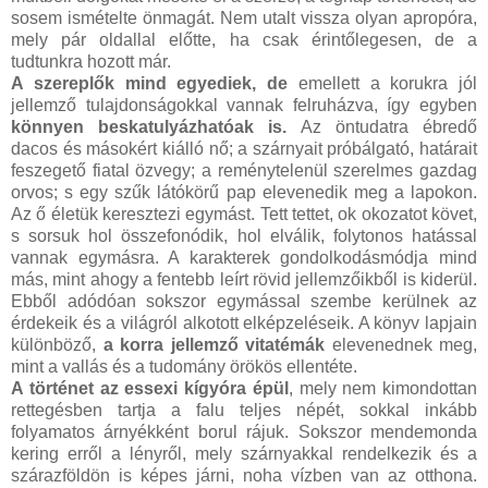
sosem ismételte önmagát. Nem utalt vissza olyan apropóra,
mely pár oldallal előtte, ha csak érintőlegesen, de a
tudtunkra hozott már.
A szereplők mind egyediek, de
emellett a korukra jól
jellemző tulajdonságokkal vannak felruházva, így egyben
könnyen beskatulyázhatóak is.
Az öntudatra ébredő
dacos és másokért kiálló nő; a szárnyait próbálgató, határait
feszegető fiatal özvegy; a reménytelenül szerelmes gazdag
orvos; s egy szűk látókörű pap elevenedik meg a lapokon.
Az ő életük keresztezi egymást. Tett tettet, ok okozatot követ,
s sorsuk hol összefonódik, hol elválik, folytonos hatással
vannak egymásra. A karakterek gondolkodásmódja mind
más, mint ahogy a fentebb leírt rövid jellemzőikből is kiderül.
Ebből adódóan sokszor egymással szembe kerülnek az
érdekeik és a világról alkotott elképzeléseik. A könyv lapjain
különböző,
a korra jellemző vitatémák
elevenednek meg,
mint a vallás és a tudomány örökös ellentéte.
A történet az essexi kígyóra épül
, mely nem kimondottan
rettegésben tartja a falu teljes népét, sokkal inkább
folyamatos árnyékként borul rájuk. Sokszor mendemonda
kering erről a lényről, mely szárnyakkal rendelkezik és a
szárazföldön is képes járni, noha vízben van az otthona.