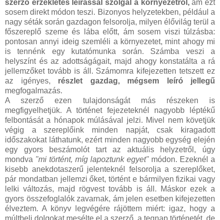
szerző érzékletes leírással szolgál a környezetről,
ám ezt
sosem direkt módon teszi. Bizonyos helyzetekben, például a
nagy séták során gazdagon felsorolja, milyen élővilág terül a
főszereplő szeme és lába előtt, ám sosem viszi túlzásba:
pontosan annyi ideig szemléli a környezetet, mint ahogy mi
is tennénk egy kutatómunka során. Számba veszi a
helyszínt és az adottságágait, majd ahogy konstatálta a rá
jellemzőket tovább is áll. Számomra kifejezetten tetszett ez
az igényes,
részlet gazdag, mégsem leíró jellegű
megfogalmazás.
A szerző ezen tulajdonságát más részeken is
megfigyelhetjük. A történet fejezeteknél nagyobb léptékű
felbontását a hónapok múlásával jelzi. Mivel nem követjük
végig a szereplőink minden napját, csak kiragadott
időszakokat láthatunk, ezért minden nagyobb egység elején
egy gyors beszámolót tart az aktuális helyzetről, úgy
mondva
"mi történt, míg lapoztunk egyet"
módon. Ezeknél a
kisebb anekdotaszerű jelenteknél felsorolja a szereplőket,
pár mondatban jellemzi őket, történt e bármilyen fizikai vagy
lelki változás, majd rögvest tovább is áll. Máskor ezek a
gyors összefoglalók zavarnak, ám jelen esetben kifejezetten
élveztem. A könyv legvégére rájöttem miért: igaz, hogy a
múltbeli dolgokat mesélte el a szerző, a tegnap történetét, de