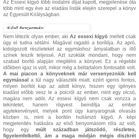
Az Essexi kígyó több irodalmi díjat kapott, megjelenése óta
több mint egy éve az eladási listák elején szerepel a könyv
az Egyesült Királyságban.
Nem létezik olyan ember, aki
Az essexi kígyó
mellett csak
úgy el tudna sétálni. Magával ragadó a borítója. Az apró,
kidolgozott részleteket az egymáshoz árnyalatban is illő
színek teszik teljessé. Azt szokták mondani, hogy nem
szabad borító alapján megítélni a könyvet. Ez a régebbi
időkben igaz is volt, mikor még a beltartalom fontosabb volt.
A mai piacon a könyveknek már versenyezniük kell
egymással
a túl nagy választék miatt, ezért igenis fontos,
milyen borítót kap az adott könyv, hiszen egy igényes
kiadást előbb vesz le a polcról az ember, mint egy olcsó,
magára nem adót. Az essexi kígyó nem csak vonzza a
tekintetet, hanem rögvest beindítja az ember
agytekervényeit, melyek pont úgy kanyarognak olvasás
közben is, mint a borítón hullámzó kígyó. A képi
megjelenítés hatására az első benyomásom róla az volt,
hogy egy
múlt században játszódó, részletes,
figyelemfelkeltő, ám a maga módján mégis diszkrét