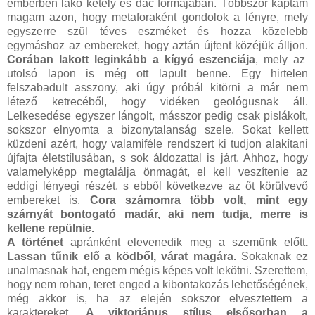
emberben lakó kétely és dac formájában. Többször kaptam
magam azon, hogy metaforaként gondolok a lényre, mely
egyszerre szül téves eszméket és hozza közelebb
egymáshoz az embereket, hogy aztán újfent közéjük álljon.
Corában lakott leginkább a kígyó eszenciája
, mely az
utolsó lapon is még ott lapult benne. Egy hirtelen
felszabadult asszony, aki úgy próbál kitörni a már nem
létező ketrecéből, hogy vidéken geológusnak áll.
Lelkesedése egyszer lángolt, másszor pedig csak pislákolt,
sokszor elnyomta a bizonytalanság szele. Sokat kellett
küzdeni azért, hogy valamiféle rendszert ki tudjon alakítani
újfajta életstílusában, s sok áldozattal is járt. Ahhoz, hogy
valamelyképp megtalálja önmagát, el kell veszítenie az
eddigi lényegi részét, s ebből következve az őt körülvevő
embereket is.
Cora számomra több volt, mint egy
szárnyát bontogató madár, aki nem tudja, merre is
kellene repülnie.
A történet
apránként elevenedik meg a szemünk előtt
.
Lassan tűnik elő a ködből, várat magára.
Sokaknak ez
unalmasnak hat, engem mégis képes volt lekötni. Szerettem,
hogy nem rohan, teret enged a kibontakozás lehetőségének,
még akkor is, ha az elején sokszor elvesztettem a
karaktereket.
A viktoriánus stílus elsősorban a