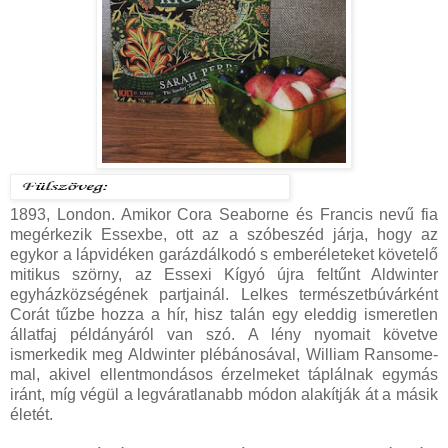
1893, London. Amikor Cora Seaborne és Francis nevű fia
megérkezik Essexbe, ott az a szóbeszéd járja, hogy az
egykor a lápvidéken garázdálkodó s emberéleteket követelő
mitikus szörny, az Essexi Kígyó újra feltűnt Aldwinter
egyházközségének partjainál. Lelkes természetbúvárként
Corát tűzbe hozza a hír, hisz talán egy eleddig ismeretlen
állatfaj példányáról van szó. A lény nyomait követve
ismerkedik meg Aldwinter plébánosával, William Ransome-
mal, akivel ellentmondásos érzelmeket táplálnak egymás
iránt, míg végül a legváratlanabb módon alakítják át a másik
életét.