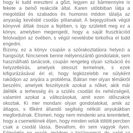
hogy ki tudd ereszteni a gőzt, legyen az bármennyire is
fekete a belső reakciók által. Karen utóbbiban látja a
megoldást és szabados és humoros módon tálalja az
anyaság kevésbé csodás pillanatait. A bejegyzések végül
könyvvé álltak össze a fejében, s így született meg ez a
könyv, amelyben megengedi, hogy a saját frusztrációd
felolvadjon az övében, s végül nevetésbe torkollva el tudd
engedni.
Bizony, ez a könyv csupán a szórakoztatásra helyezi a
hangsúlyt. Nincsenek benne mélyenszántó gondolatok, sem
használható tanácsok, csupán rengeteg olyan szituáció és
helyzetleírás, amelyek stresszt termelnek, s ezek
kifigurázásával éri el, hogy legközelebb ne súlyként
rakódjon az anyára a probléma. Bátran mer olyan témákról
beszélni, amelyek feszélyezik azokat a nőket, akik már
átélték a terhesség és a szülés csodáit és nehézségeit,
valamint azokat a változásokat, amit ezen időszakok
okoztak. Ki mer mondani olyan gondolatokat, amik az
átlagos, s főként állandó segítség nélküli anyukákban
megfordulnak. Elismeri, hogy nem mindenki arra teremtetett,
hogy a csemetéinek éljen, hogy minden velük töltött percben
csak a csodát lássa. Bevallom, én sem vagyok ilyen.
Félreértés ne essék, imádom a kislányomat, de azért az