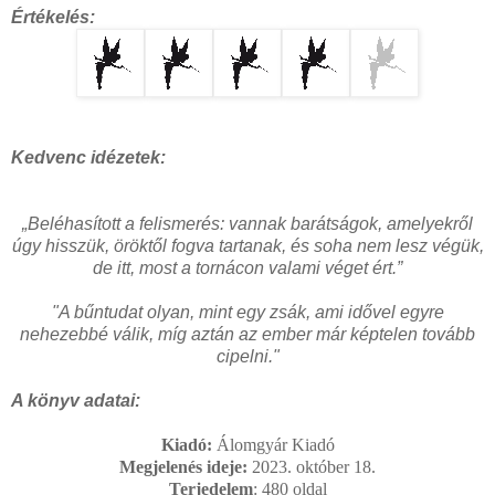
Értékelés:
Kedvenc idézetek:
„
Beléhasított a felismerés: vannak barátságok, amelyekről
úgy hisszük, öröktől fogva tartanak, és soha nem lesz végük,
de itt, most a tornácon valami véget ért.”
"
A bűntudat olyan, mint egy zsák, ami idővel egyre
nehezebbé válik, míg aztán az ember már képtelen tovább
cipelni."
A könyv adatai:
Kiadó:
Álomgyár Kiadó
Megjelenés ideje:
2023. október 18.
Terjedelem
: 480
oldal