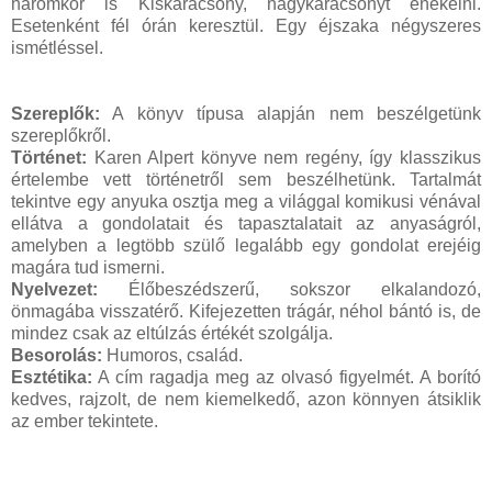
háromkor is Kiskarácsony, nagykarácsonyt énekelni.
Esetenként fél órán keresztül. Egy éjszaka négyszeres
ismétléssel.
Szereplők:
A könyv típusa alapján nem beszélgetünk
szereplőkről.
Történet:
Karen Alpert könyve nem regény, így klasszikus
értelembe vett történetről sem beszélhetünk. Tartalmát
tekintve egy anyuka osztja meg a világgal komikusi vénával
ellátva a gondolatait és tapasztalatait az anyaságról,
amelyben a legtöbb szülő legalább egy gondolat erejéig
magára tud ismerni.
Nyelvezet:
Élőbeszédszerű, sokszor elkalandozó,
önmagába visszatérő. Kifejezetten trágár, néhol bántó is, de
mindez csak az eltúlzás értékét szolgálja.
Besorolás:
Humoros, család.
Esztétika:
A cím ragadja meg az olvasó figyelmét. A borító
kedves, rajzolt, de nem kiemelkedő, azon könnyen átsiklik
az ember tekintete.