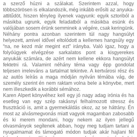
a szerző húzni a szálakat. Szerintem azzal, hogy
többszörösen is elkalandozik, még inkább erősíti az anyuka-
attitűdöt, hiszen tényleg ilyenek vagyunk: egyik sztoriból a
másikba ugrunk, egyik feladatból a másikba esünk és
valójában sosem érünk semminek a végére, csak keringünk.
Néhány pontra azonban szerintem túl nagy hangsúlyt
helyezett, amivel idővel eltolódott a kellemes hangsúly egy
“na, ne kezd már megint ezt” irányba. Való igaz, hogy a
folyóügyek elvégzése sarkalatos pont a kisgyerekes
anyukák számára, de azért nem kellene ekkora hangsúlyt
fektetni rá. Valamint néhány téma vagy épp gondolat
teljesen irreleváns a tartalmat tekintve. A kertvárosi rész és
az autós leírás a maga módján nyilván témába vág, de
személy szerint én nem raktam volna bele a könyvbe, mert
nem illeszkedik a korábbi sémához.
Karen Alpert könyvéhez kell egy jó nagy adag irónia és ha
esetleg van egy szép rakásnyi felhalmozott stressz és
frusztráció is, amit a gyermekáldás okoz, az se hátrány. Én
most az alvásmegvonás miatt vagyok magamban zabosabb
és ki merem mondani, hogy nekem az ilyen jellegű
olvasmányok segítenek abban, hogy meg tudjam tartani a
nyugalmamat és támogató módon tudjak akár hajlani fél