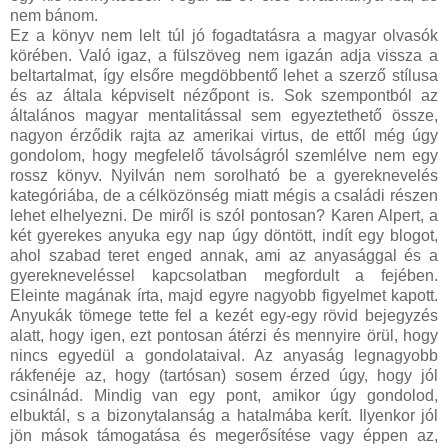
nem bánom.
Ez a könyv nem lelt túl jó fogadtatásra a magyar olvasók
körében. Való igaz, a fülszöveg nem igazán adja vissza a
beltartalmat, így elsőre megdöbbentő lehet a szerző stílusa
és az általa képviselt nézőpont is. Sok szempontból az
általános magyar mentalitással sem egyeztethető össze,
nagyon érződik rajta az amerikai virtus, de ettől még úgy
gondolom, hogy megfelelő távolságról szemlélve nem egy
rossz könyv. Nyilván nem sorolható be a gyereknevelés
kategóriába, de a célközönség miatt mégis a családi részen
lehet elhelyezni. De miről is szól pontosan? Karen Alpert, a
két gyerekes anyuka egy nap úgy döntött, indít egy blogot,
ahol szabad teret enged annak, ami az anyasággal és a
gyerekneveléssel kapcsolatban megfordult a fejében.
Eleinte magának írta, majd egyre nagyobb figyelmet kapott.
Anyukák tömege tette fel a kezét egy-egy rövid bejegyzés
alatt, hogy igen, ezt pontosan átérzi és mennyire örül, hogy
nincs egyedül a gondolataival. Az anyaság legnagyobb
rákfenéje az, hogy (tartósan) sosem érzed úgy, hogy jól
csinálnád. Mindig van egy pont, amikor úgy gondolod,
elbuktál, s a bizonytalanság a hatalmába kerít. Ilyenkor jól
jön mások támogatása és megerősítése vagy éppen az,