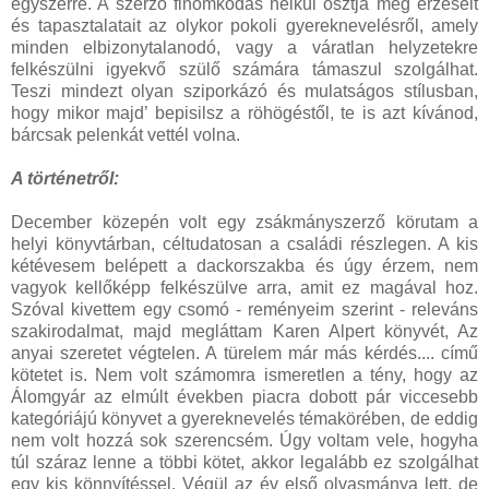
egyszerre. A szerző finomkodás nélkül osztja meg érzéseit
és tapasztalatait az olykor pokoli gyereknevelésről, amely
minden elbizonytalanodó, vagy a váratlan helyzetekre
felkészülni igyekvő szülő számára támaszul szolgálhat.
Teszi mindezt olyan sziporkázó és mulatságos stílusban,
hogy mikor majd’ bepisilsz a röhögéstől, te is azt kívánod,
bárcsak pelenkát vettél volna.
A történetről:
December közepén volt egy zsákmányszerző körutam a
helyi könyvtárban, céltudatosan a családi részlegen. A kis
kétévesem belépett a dackorszakba és úgy érzem, nem
vagyok kellőképp felkészülve arra, amit ez magával hoz.
Szóval kivettem egy csomó - reményeim szerint - releváns
szakirodalmat, majd megláttam Karen Alpert könyvét, Az
anyai szeretet végtelen. A türelem már más kérdés.... című
kötetet is. Nem volt számomra ismeretlen a tény, hogy az
Álomgyár az elmúlt években piacra dobott pár viccesebb
kategóriájú könyvet a gyereknevelés témakörében, de eddig
nem volt hozzá sok szerencsém. Úgy voltam vele, hogyha
túl száraz lenne a többi kötet, akkor legalább ez szolgálhat
egy kis könnyítéssel. Végül az év első olvasmánya lett, de