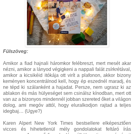
Fülszöveg:
Amikor a fiad hajnali háromkor felébreszt, mert mesét akar
nézni, amikor a lányod végigkeni a nappali falát zsírkrétával,
amikor a kicsikéid itókája ott virít a plafonon, akkor bizony
keményen koncentrálnod kell, hogy ép eszednél maradj, és
ne tépd ki szálanként a hajadat. Persze, nem ugrasz ki az
ablakon és más hülyeséget sem csinálsz kínodban, mert ott
van az a bizonyos mindennél jobban szereted őket a világon
dolog, ami megóv attól, hogy eluralkodjon rajtad a teljes
idegbaj… (Ugye?)
Karen Alpert New York Times bestsellere elképesztően
vicces és hihetetlenül mély gondolatokat feltáró írás