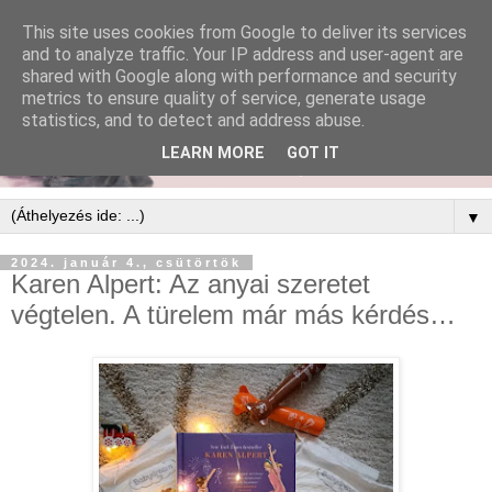
This site uses cookies from Google to deliver its services
and to analyze traffic. Your IP address and user-agent are
shared with Google along with performance and security
metrics to ensure quality of service, generate usage
statistics, and to detect and address abuse.
LEARN MORE
GOT IT
▼
2024. január 4., csütörtök
Karen Alpert: Az ​anyai szeretet
végtelen. A türelem már más kérdés…