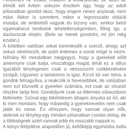
elmúlt két évben sokszor éreztem úgy, hogy az adott
pillanatban gondot okoz, hogy engem nevez anyának, nem
mást. Akkor is szeretem, mikor a legrosszabb oldalát
mutatja, de emberből vagyok és bizony van, amikor belül
irgalmatlanul tombolok tehetetlenségemben, főleg így, a
dackorszak elején. (Bele se merek gondolni, mi jön még
ezután.)
A kötetben valóban sokat káromkodik a szerző, ahogy azt
sokan sérelmezik, de azért érdemes a sorok mögé is nézni.
Néhány fél mondatban megjegyzi, hogy a gyerekek előtt
amennyire csak tudja, visszafogja magát, tehát ez a stílus
igazából ténylegesen csak a stresszszint csökkentésére
szolgál. Ugyanez a tartalomra is igaz. Kicsit túl van tolva, a
gondok felnagyítva, a reakciók is hevesebbek, de valójában
nem ezt közvetíti a gyerekei számára, ezt csak az olvasói
részére tartja fent. Gondoljunk csak az éttermes választásos
történetre. Szóval egy tökéletesen átlagos anyuka az író, aki
ki meri mondani, hogy márpedig a gyereknevelés nem csak
játék és mese. Én elhiszem, hogy vannak olyan nők,
akiknek ez tényleg egy minden pillanatban csodás dolog, de
a többségnek azért vannak jobb és rosszabb napjaik is.
A könyv felépítése alapvetően jó, kellőképp egymásba tudta