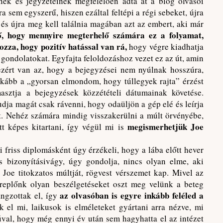
nek és jegyzeteinek megfelelően adta át a blog olvasói
 sem egyszerű, hiszen ezáltal feltépi a régi sebeket, újra
it és újra meg kell találnia magában azt az embert, aki már
ő, hogy mennyire megterhelő számára ez a folyamat,
zza, hogy pozitív hatással van rá,
hogy végre kiadhatja
gondolatokat. Egyfajta feloldozáshoz vezet ez az út, amin
 ezért van az, hogy a bejegyzései nem nyúlnak hosszúra,
nkább a „gyorsan elmondom, hogy túllegyek rajta” érzést
asztja a bejegyzések közzétételi dátumainak követése.
dja magát csak rávenni, hogy odaüljön a gép elé és leírja
ott. Nehéz számára mindig visszakerülni a múlt örvényébe,
megismerhetjük Joe
t képes kitartani, így végül mi is
i friss diplomásként úgy érzékeli, hogy a lába előtt hever
és bizonyításivágy, úgy gondolja, nincs olyan elme, aki
ti Joe titokzatos múltját, rögvest vérszemet kap. Mivel az
ereplőnk olyan beszélgetéseket oszt meg velünk a beteg
az olvasóban is egyre inkább feléled a
ngzottak el, így
 el mi, laikusok is elméleteket gyártani arra nézve, mi
iúval, hogy még ennyi év után sem hagyhatta el az intézet