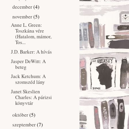
december
(4)
►
november
(5)
▼
Anne L. Green:
Toszkána ​vére
(Hatalom, mámor,
Tos...
J.D. Barker: A ​hívás
Jasper DeWitt: A ​
beteg
Jack Ketchum: A ​
szomszéd lány
Janet Skeslien
Charles: A ​párizsi
könyvtár
október
(5)
►
szeptember
(7)
►