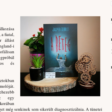
álkozása
a fiatal,
r állást
and-i
ofálisan
gpróbál
tos és
ztokban
molóját.
ehezebb
el: egy
 korában
get még senkinek sem sikerült diagnosztizálnia. A tünetei