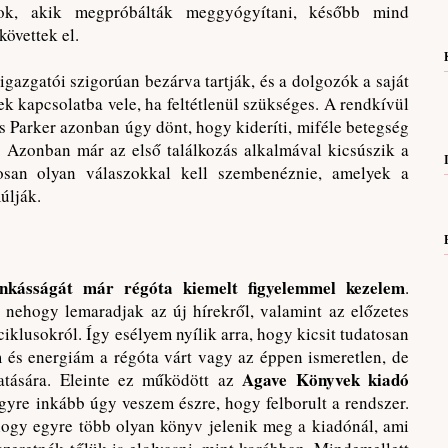
zok, akik megpróbálták meggyógyítani, később mind
övettek el.
igazgatói szigorúan bezárva tartják, és a dolgozók a saját
k kapcsolatba vele, ha feltétlenül szükséges. A rendkívül
os Parker azonban úgy dönt, hogy kideríti, miféle betegség
t. Azonban már az első találkozás alkalmával kicsúszik a
osan olyan válaszokkal kell szembenéznie, amelyek a
úlják.
nkásságát már régóta kiemelt figyelemmel kezelem
.
 nehogy lemaradjak az új hírekről, valamint az előzetes
 ciklusokról. Így esélyem nyílik arra, hogy kicsit tudatosan
m és energiám a régóta várt vagy az éppen ismeretlen, de
Agave Könyvek kiadó
atására. Eleinte ez működött az
egyre inkább úgy veszem észre, hogy felborult a rendszer.
ogy egyre több olyan könyv jelenik meg a kiadónál, ami