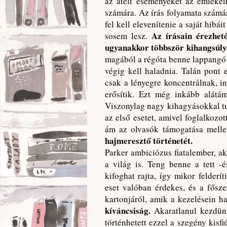
az átélt eseményeket az emlékei
számára. Az írás folyamata számára
fel kell elevenítenie a saját hibá
Az írásain érezhet
sosem lesz.
ugyanakkor többször kihangsúlyo
magából a régóta benne lappangó 
végig kell haladnia. Talán pont
csak a lényegre koncentrálnak, i
erősítik. Ezt még inkább alátám
Viszonylag nagy kihagyásokkal tu
az első esetet, amivel foglalkoz
ám az olvasók támogatása mellet
hajmeresztő történetét.
Parker ambiciózus fiatalember, ak
a világ is. Teng benne a tett -
kifoghat rajta, így mikor felderí
eset valóban érdekes, és a fősz
kartonjáról, amik a kezelésein ha
kíváncsiság.
Akaratlanul kezdünk
történhetett ezzel a szegény kisf