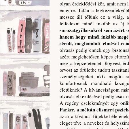
olyan érdeklődési kör, amit nem 
ennyire. Talán a legkézenfekvőb
messze áll tőlünk ez a világ, a
felfedezni minél inkább az új 
sorozatgyilkosokról sem azért o
hanem hogy minél inkább megér
sérült, megbomlott elmével ren
olvasás pedig ennek egy biztonsá
azért meglehetősen képes eltorzí
meg a képzeletemet. Rögvest érd
orvost az őrületbe tudott taszíta
személyiségeket, akik mögött s
komfortosnak mondható közegü
életüknek? A kíváncsiságom már a
olvasás elkezdésével pedig csak m
onl
A regény cselekményét egy
Parker, a méltán elismert pszic
az arra kíváncsi fülekkel életén
eleget téve a neveket és helyszí