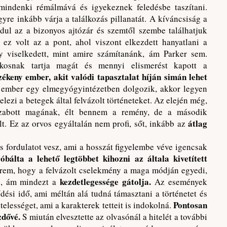
t mindenki rémálmává és igyekeznek feledésbe taszítani.
yre inkább várja a találkozás pillanatát. A kíváncsiság a
rdul az a bizonyos ajtózár és szemtől szembe találhatjuk
z volt az a pont, ahol viszont elkezdett hanyatlani a
y viselkedett, mint amire számítanánk, ám Parker sem.
osnak tartja magát és mennyi elismerést kapott a
zékeny ember, akit valódi tapasztalat híján simán lehet
 ember egy elmegyógyintézetben dolgozik, akkor legyen
ezi a betegek által felvázolt történeteket. Az elején még,
szabott magának, élt bennem a remény, de a második
átlag
lt. Ez az orvos egyáltalán nem profi, sőt, inkább az
s fordulatot vesz, ami a hosszát figyelembe véve igencsak
bálta a lehető legtöbbet kihozni az általa kivetített
rem, hogy a felvázolt cselekmény a maga módján egyedi,
kezdetlegessége gátolja.
ne, ám mindezt a
Az események
ődési idő, ami méltán alá tudná támasztani a történetet és
Pontosan
telességet, ami a karakterek tetteit is indokolná.
zdővé.
S miután elvesztette az olvasónál a hitelét a további