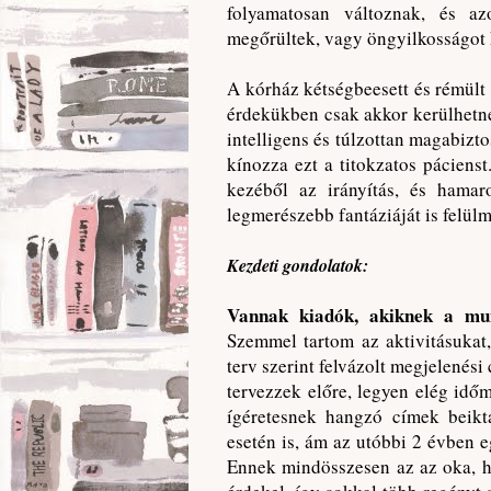
folyamatosan változnak, és a
megőrültek, vagy öngyilkosságot k
A kórház kétségbeesett és rémült 
érdekükben csak akkor kerülhetne
intelligens és túlzottan magabizt
kínozza ezt a titokzatos páciens
kezéből az irányítás, és hamar
legmerészebb fantáziáját is felülm
Kezdeti gondolatok:
Vannak kiadók, akiknek a mu
Szemmel tartom az aktivitásukat,
terv szerint felvázolt megjelenési
tervezzek előre, legyen elég idő
ígéretesnek hangzó címek beikt
esetén is, ám az utóbbi 2 évben 
Ennek mindösszesen az az oka, h