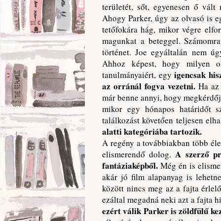
területét, sőt, egyenesen ő vál
Ahogy Parker, úgy az olvasó is eg
tetőfokára hág, mikor végre elfo
magunkat a beteggel. Számomra e
történet. Joe egyáltalán nem úg
Ahhoz képest, hogy milyen ok
igencsak his
tanulmányaiért, egy
az orránál fogva vezetni.
Ha az
már benne annyi, hogy megkérdőjel
mikor egy hónapos határidőt 
találkozást követően teljesen elha
alatti kategóriába tartozik.
A regény a továbbiakban több éle
A szerző pró
elismerendő dolog.
fantáziaképből.
Még én is elisme
akár jó film alapanyag is lehet
között nincs meg az a fajta érlel
ezáltal megadná neki azt a fajta hi
ezért válik Parker is zöldfülű ke