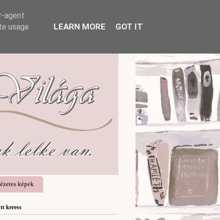
er-agent
LEARN MORE
GOT IT
ate usage
ézetes képek
Itt keress