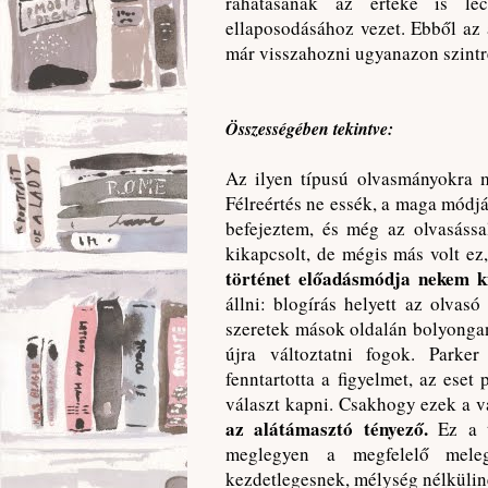
ráhatásának az értéke is le
ellaposodásához vezet. Ebből az
már visszahozni ugyanazon szintr
Összességében tekintve:
Az ilyen típusú olvasmányokra
Félreértés ne essék, a maga módjá
befejeztem, és még az olvasássa
kikapcsolt, de mégis más volt ez
történet előadásmódja nekem ki
állni: blogírás helyett az olvasó
szeretek mások oldalán bolyongan
újra változtatni fogok. Parke
fenntartotta a figyelmet, az eset
választ kapni. Csakhogy ezek a 
az alátámasztó tényező.
Ez a 
meglegyen a megfelelő mele
kezdetlegesnek, mélység nélkülin