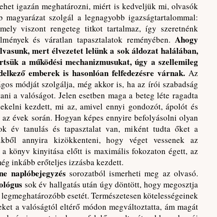
lehet igazán meghatározni, miért is kedveljük mi, olvasók
b magyarázat szolgál a legnagyobb igazságtartalommal:
mely viszont rengeteg titkot tartalmaz, így szeretnénk
Ahogy
élmények és váratlan tapasztalatok reményében.
lvasunk, mert élvezetet lelünk a sok áldozat halálában,
tsük a működési mechanizmusukat, úgy a szellemileg
delkező emberek is hasonlóan felfedezésre várnak.
Az
gos módját szolgálja, még akkor is, ha az írói szabadság
tani a valóságot. Jelen esetben maga a beteg léte ragadta
ekelni kezdett, mi az, amivel ennyi gondozót, ápolót és
ni az évek során. Hogyan képes ennyire befolyásolni olyan
ok év tanulás és tapasztalat van, miként tudta őket a
kből annyira kizökkenteni, hogy véget vessenek az
 könyv kinyitása előtt is maximális fokozaton égett, az
ég inkább erőteljes izzásba kezdett.
ine naplóbejegyzés
sorozatból ismerheti meg az olvasó.
hológus
sok év hallgatás után úgy döntött, hogy megosztja
ek legmeghatározóbb esetét. Természetesen kötelességeinek
neket a valóságtól eltérő módon megváltoztatta, ám magát