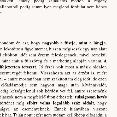
csökken, amely pedig sajnálatos módon a regény
 állapotból pedig semmilyen meglepő fordulat nem képes
e.
nagyobb a füstje, mint a lángja.
 mondom én azt, hogy
n lekötötte a figyelmemet, hiszen mégiscsak egy nap alatt
l eltöltött időt sem érzem feleslegesnek, mivel remekül
A
, mint amit a fülszöveg és a marketing alapján vártam.
fejezetten tetszett.
Jó érzés volt most a másik oldalon
 szemüvegét feltenni. Visszahozta azt az érzést is, miért
i – amire mostanában nem szakítottam elég időt, de ezen
r előadásmódja sem hagyott maga után kívánnivalót,
 pedig kétségtelenül sok kérdést vet fel, amire szeretnénk
túlságosan kevés
válaszok nem a megfelelő úton érkeztek:
elbírt volna legalább száz oldalt,
történet még
hogy
gágya az eseményeknek. Ennek hiányában viszont
ek hat. Talán pont ezért nem tudtam kellőképp elfogadni a