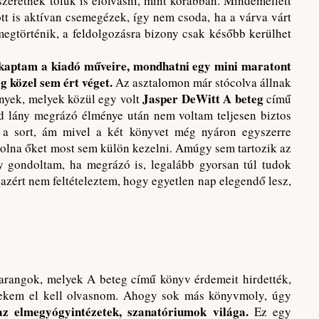
szeretnék tőlük is elolvasni, mint korábban. Mindemellett
tt is aktívan csemegézek, így nem csoda, ha a várva várt
egtörténik, a feldolgozásra bizony csak később kerülhet
kaptam a kiadó műveire, mondhatni egy mini maratont
 közel sem ért véget.
Az asztalomon már stócolva állnak
Jasper DeWitt A beteg
ények, melyek közül egy volt
című
d lány megrázó élménye után nem voltam teljesen biztos
ni a sort, ám mivel a két könyvet még nyáron egyszerre
volna őket most sem külön kezelni. Amúgy sem tartozik az
y gondoltam, ha megrázó is, legalább gyorsan túl tudok
 azért nem feltételeztem, hogy egyetlen nap elegendő lesz,
harangok, melyek A beteg című könyv érdemeit hirdették,
nekem el kell olvasnom. Ahogy sok más könyvmoly, úgy
 az elmegyógyintézetek, szanatóriumok világa.
Ez egy