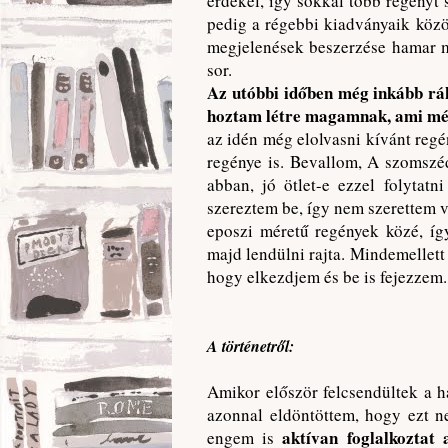
érdekel, így sokkal több regényt 
pedig a régebbi kiadványaik közö
megjelenések beszerzése hamar m
sor.
Az utóbbi időben még inkább rá
hoztam létre magamnak, ami még
az idén még elolvasni kívánt reg
regénye is. Bevallom, A szomszé
abban, jó ötlet-e ezzel folytat
szereztem be, így nem szerettem 
eposzi méretű regények közé, íg
majd lendülni rajta. Mindemellett
hogy elkezdjem és be is fejezzem.
A történetről:
Amikor először felcsendültek a 
azonnal eldöntöttem, hogy ezt 
aktívan foglalkoztat
engem is