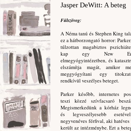
Jasper DeWitt: A ​beteg
Fülszöveg:
A Néma ​tanú és Stephen King tal
ez a hátborzongató horror: Parker, 
túlzottan magabiztos pszichiáte
kap egy New Engl
elmegyógyintézetben, és katasztr
elszámítja magát, amikor me
meggyógyítani egy titokza
rendkívül veszélyes beteget.
Parker később, internetes pos
teszi közzé szívfacsaró beszá
Megismerkedünk a kórház legn
és legveszélyesebb esetév
negyvenéves férfival, aki hatéves
került az intézménybe. Ezt a bete