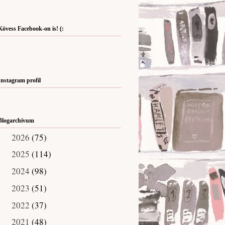
Kövess Facebook-on is! (:
Instagram profil
Blogarchívum
2026
(75)
►
2025
(114)
►
2024
(98)
►
2023
(51)
►
2022
(37)
►
2021
(48)
▼