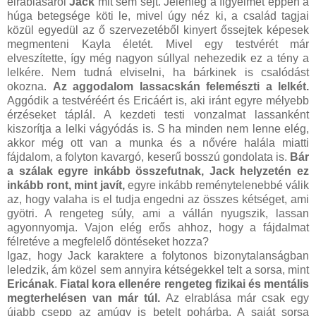
elrablásáról
Jack
mit sem sejt. Jelenleg a figyelmét éppen a
húga betegsége köti le, mivel úgy néz ki, a család tagjai
közül egyedül az ő szervezetéből kinyert őssejtek képesek
megmenteni Kayla életét. Mivel egy testvérét már
elveszítette, így még nagyon súllyal nehezedik ez a tény a
lelkére. Nem tudná elviselni, ha bárkinek is csalódást
okozna.
Az aggodalom lassacskán felemészti a lelkét.
Aggódik a testvéréért és Ericáért is, aki iránt egyre mélyebb
érzéseket táplál. A kezdeti testi vonzalmat lassanként
kiszorítja a lelki vágyódás is. S ha minden nem lenne elég,
akkor még ott van a munka és a nővére halála miatti
fájdalom, a folyton kavargó, keserű bosszú gondolata is.
Bár
a szálak egyre inkább összefutnak, Jack helyzetén ez
inkább ront, mint javít,
egyre inkább reménytelenebbé válik
az, hogy valaha is el tudja engedni az összes kétséget, ami
gyötri. A rengeteg súly, ami a vállán nyugszik, lassan
agyonnyomja. Vajon elég erős ahhoz, hogy a fájdalmat
félretéve a megfelelő döntéseket hozza?
Igaz, hogy Jack karaktere a folytonos bizonytalanságban
leledzik, ám közel sem annyira kétségekkel telt a sorsa, mint
Ericának
.
Fiatal kora ellenére rengeteg fizikai és mentális
megterhelésen van már túl.
Az elrablása már csak egy
újabb csepp az amúgy is betelt pohárba. A saját sorsa