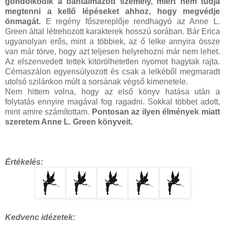
gondolkodik a bántalmazott személy, miért nem tudja
megtenni a kellő lépéseket ahhoz, hogy megvédje
önmagát.
E regény főszereplője rendhagyó az Anne L.
Green által létrehozott karakterek hosszú sorában. Bár Erica
ugyanolyan erős, mint a többiek, az ő lelke annyira össze
van már törve, hogy azt teljesen helyrehozni már nem lehet.
Az elszenvedett tettek kitörölhetetlen nyomot hagytak rajta.
Cérnaszálon egyensúlyozott és csak a lelkéből megmaradt
utolsó szilánkon múlt a sorsának végső kimenetele.
Nem hittem volna, hogy az első könyv hatása után a
folytatás ennyire magával fog ragadni. Sokkal többet adott,
mint amire számítottam.
Pontosan az ilyen élmények miatt
szeretem Anne L. Green könyveit.
Értékelés:
Kedvenc idézetek: