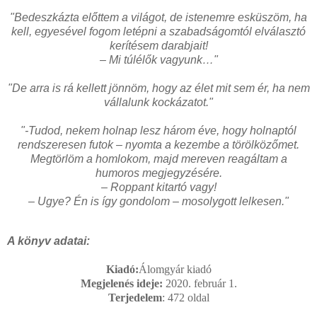
"Bedeszkázta előttem a világot, de istenemre esküszöm, ha
kell, egyesével fogom letépni a szabadságomtól elválasztó
kerítésem darabjait!
– Mi túlélők vagyunk…"
"De arra is rá kellett jönnöm, hogy az élet mit sem ér, ha nem
vállalunk kockázatot."
"-Tudod, nekem holnap lesz három éve, hogy holnaptól
rendszeresen futok – nyomta a kezembe a törölközőmet.
Megtörlöm a homlokom, majd mereven reagáltam a
humoros megjegyzésére.
– Roppant kitartó vagy!
– Ugye? Én is így gondolom – mosolygott lelkesen."
A könyv adatai:
Kiadó:
Álomgyár kiadó
Megjelenés ideje:
2020. február 1.
Terjedelem
: 472
oldal