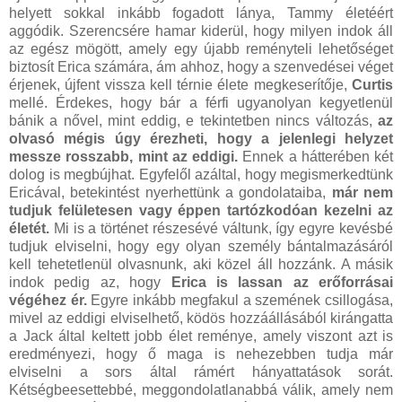
helyett sokkal inkább fogadott lánya, Tammy életéért
aggódik. Szerencsére hamar kiderül, hogy milyen indok áll
az egész mögött, amely egy újabb reményteli lehetőséget
biztosít Erica számára, ám ahhoz, hogy a szenvedései véget
érjenek, újfent vissza kell térnie élete megkeserítője,
Curtis
mellé. Érdekes, hogy bár a férfi ugyanolyan kegyetlenül
bánik a nővel, mint eddig, e tekintetben nincs változás,
az
olvasó mégis úgy érezheti, hogy a jelenlegi helyzet
messze rosszabb, mint az eddigi.
Ennek a hátterében két
dolog is megbújhat. Egyfelől azáltal, hogy megismerkedtünk
Ericával, betekintést nyerhettünk a gondolataiba,
már nem
tudjuk felületesen vagy éppen tartózkodóan kezelni az
életét.
Mi is a történet részesévé váltunk, így egyre kevésbé
tudjuk elviselni, hogy egy olyan személy bántalmazásáról
kell tehetetlenül olvasnunk, aki közel áll hozzánk. A másik
indok pedig az, hogy
Erica is lassan az erőforrásai
végéhez ér.
Egyre inkább megfakul a szemének csillogása,
mivel az eddigi elviselhető, ködös hozzáállásából kirángatta
a Jack által keltett jobb élet reménye, amely viszont azt is
eredményezi, hogy ő maga is nehezebben tudja már
elviselni a sors által rámért hányattatások sorát.
Kétségbeesettebbé, meggondolatlanabbá válik, amely nem