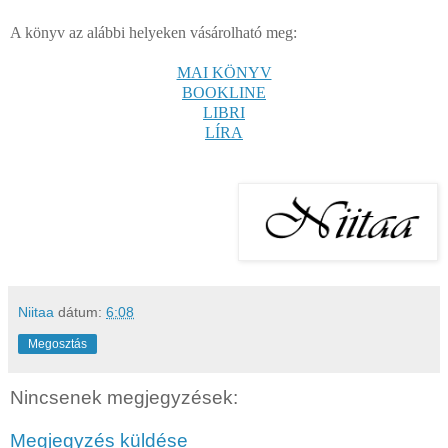
A könyv az alábbi helyeken vásárolható meg:
MAI KÖNYV
BOOKLINE
LIBRI
LÍRA
Niitaa
dátum:
6:08
Megosztás
Nincsenek megjegyzések:
Megjegyzés küldése