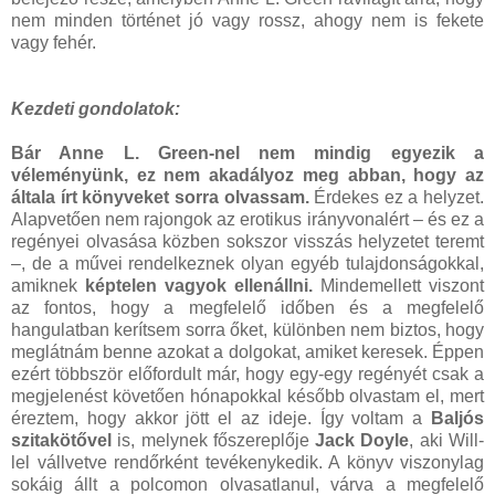
nem minden történet jó vagy rossz, ahogy nem is fekete
vagy fehér.
Kezdeti gondolatok:
Bár Anne L. Green-nel nem mindig egyezik a
véleményünk, ez nem akadályoz meg abban, hogy az
általa írt könyveket sorra olvassam.
Érdekes ez a helyzet.
Alapvetően nem rajongok az erotikus irányvonalért – és ez a
regényei olvasása közben sokszor visszás helyzetet teremt
–, de a művei rendelkeznek olyan egyéb tulajdonságokkal,
amiknek
képtelen vagyok ellenállni.
Mindemellett viszont
az fontos, hogy a megfelelő időben és a megfelelő
hangulatban kerítsem sorra őket, különben nem biztos, hogy
meglátnám benne azokat a dolgokat, amiket keresek. Éppen
ezért többször előfordult már, hogy egy-egy regényét csak a
megjelenést követően hónapokkal később olvastam el, mert
éreztem, hogy akkor jött el az ideje. Így voltam a
Baljós
szitakötővel
is, melynek főszereplője
Jack Doyle
, aki Will-
lel vállvetve rendőrként tevékenykedik. A könyv viszonylag
sokáig állt a polcomon olvasatlanul, várva a megfelelő