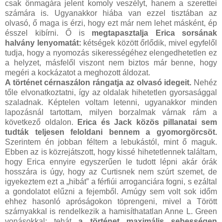
csak önmagára jelent komoly veszélyt, hanem a szerettei
számára is. Ugyanakkor hiába van ezzel tisztában az
olvasó, ő maga is érzi, hogy ezt már nem lehet másként, ép
ésszel kibírni. Ő is
megtapasztalja Erica sorsának
halvány lenyomatát:
kétségek között őrlődik, mivel egyfelől
tudja, hogy a nyomozás sikerességéhez elengedhetetlen ez
a helyzet, másfelől viszont nem biztos már benne, hogy
megéri a kockázatot a meghozott áldozat.
A történet cérnaszálon rángatja az olvasó idegeit.
Nehéz
tőle elvonatkoztatni, így az oldalak hihetetlen gyorsasággal
szaladnak. Képtelen voltam letenni, ugyanakkor minden
lapozásnál tartottam, milyen borzalmak várnak rám a
következő oldalon.
Erica és Jack közös pillanatai sem
tudták teljesen feloldani bennem a gyomorgörcsöt.
Szerintem én jobban féltem a lebukástól, mint ő maguk.
Ebben az is közrejátszott, hogy kissé hihetetlennek találtam,
hogy Erica ennyire egyszerűen le tudott lépni akár órák
hosszára is úgy, hogy az Curtisnek nem szúrt szemet, de
igyekeztem ezt a „hibát” a férfiúi arroganciára fogni, s ezáltal
a gondolatot elűzni a fejemből. Amúgy sem volt sok időm
ehhez hasonló apróságokon töprengeni, mivel a Törött
szárnyakkal is rendelkezik a hamisíthatatlan Anne L. Green
vonásokkal; tehát
a történet maximális sebességen