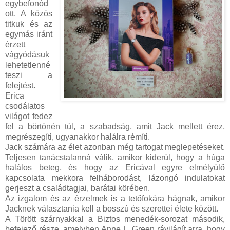
egybefonód
ott. A közös
titkuk és az
egymás iránt
érzett
vágyódásuk
lehetetlenné
teszi a
felejtést.
Erica
csodálatos
világot fedez
fel a börtönén túl, a szabadság, amit Jack mellett érez,
megrészegíti, ugyanakkor halálra rémíti.
Jack számára az élet azonban még tartogat meglepetéseket.
Teljesen tanácstalanná válik, amikor kiderül, hogy a húga
halálos beteg, és hogy az Ericával egyre elmélyülő
kapcsolata mekkora felháborodást, lázongó indulatokat
gerjeszt a családtagjai, barátai körében.
Az izgalom és az érzelmek is a tetőfokára hágnak, amikor
Jacknek választania kell a bosszú és szerettei élete között.
A Törött szárnyakkal a Biztos menedék-sorozat második,
befejező része, amelyben Anne L. Green rávilágít arra, hogy