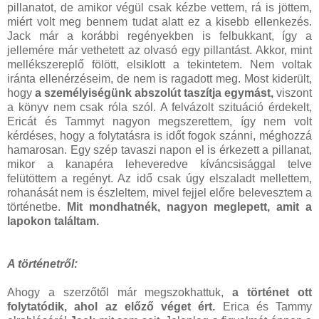
pillanatot, de amikor végül csak kézbe vettem, rá is jöttem,
miért volt meg bennem tudat alatt ez a kisebb ellenkezés.
Jack már a korábbi regényekben is felbukkant, így a
jellemére már vethetett az olvasó egy pillantást. Akkor, mint
mellékszereplő fölött, elsiklott a tekintetem. Nem voltak
iránta ellenérzéseim, de nem is ragadott meg. Most kiderült,
hogy
a személyiségünk abszolút taszítja egymást,
viszont
a könyv nem csak róla szól. A felvázolt szituáció érdekelt,
Ericát és Tammyt nagyon megszerettem, így nem volt
kérdéses, hogy a folytatásra is időt fogok szánni, méghozzá
hamarosan. Egy szép tavaszi napon el is érkezett a pillanat,
mikor a kanapéra leheveredve kíváncsisággal telve
felütöttem a regényt. Az idő csak úgy elszaladt mellettem,
rohanását nem is észleltem, mivel fejjel előre belevesztem a
történetbe.
Mit mondhatnék, nagyon meglepett, amit a
lapokon találtam.
A történetről:
Ahogy a szerzőtől már megszokhattuk,
a történet ott
folytatódik, ahol az előző véget ért.
Erica és Tammy