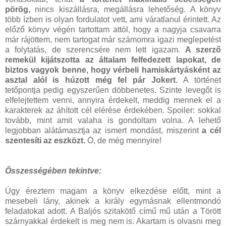
pörög,
nincs kiszállásra, megállásra lehetőség. A könyv
több ízben is olyan fordulatot vett, ami váratlanul érintett. Az
előző könyv végén tartottam attól, hogy a nagyja csavarra
már rájöttem, nem tartogat már számomra igazi meglepetést
a folytatás, de szerencsére nem lett igazam.
A szerző
remekül kijátszotta az általam felfedezett lapokat, de
biztos vagyok benne, hogy vérbeli hamiskártyásként az
asztal alól is húzott még fel pár Jokert.
A történet
tetőpontja pedig egyszerűen döbbenetes. Szinte levegőt is
elfelejtettem venni, annyira érdekelt, meddig mennek el a
karakterek az áhított cél elérése érdekében. Spoiler: sokkal
tovább, mint amit valaha is gondoltam volna. A lehető
legjobban alátámasztja az ismert mondást, miszerint
a cél
szentesíti az eszközt.
Ó, de még mennyire!
Összességében tekintve:
Úgy éreztem magam a könyv elkezdése előtt, mint a
mesebeli lány, akinek a király egymásnak ellentmondó
feladatokat adott. A Baljós szitakötő című mű után a Törött
szárnyakkal érdekelt is meg nem is. Akartam is olvasni meg