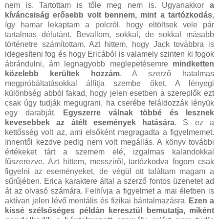
nem is. Tartottam is tőle meg nem is. Ugyanakkor
a
kíváncsiság erősebb volt bennem, mint a tartózkodás
,
így hamar lekaptam a polcról, hogy eltöltsek vele pár
tartalmas délutánt. Bevallom, sokkal, de sokkal másabb
történetre számítottam. Azt hittem, hogy Jack továbbra is
idegesíteni fog és hogy Ericából is valamely szinten ki fogok
ábrándulni, ám legnagyobb meglepetésemre
mindketten
közelebb kerültek hozzám
. A szerző hatalmas
megpróbáltatásokkal állítja szembe őket. A lényegi
különbség abból fakad, hogy jelen esetben a szereplők ezt
csak úgy tudják megugrani, ha cserébe feláldozzák lényük
egy darabját.
Egyszerre válnak többé és lesznek
kevesebbek az átélt események hatására
. S ez a
kettősség volt az, ami elsőként megragadta a figyelmemet.
Innentől kezdve pedig nem volt megállás. A könyv további
értékeket tárt a szemem elé, izgalmas kalandokkal
fűszerezve. Azt hittem, messziről, tartózkodva fogom csak
figyelni az eseményeket, de végül ott találtam magam a
sűrűjében. Erica karaktere által a szerző fontos üzenetet ad
át az olvasó számára. Felhívja a figyelmet a mai életben is
aktívan jelen lévő mentális és fizikai bántalmazásra.
Ezen a
kissé szélsőséges példán keresztül bemutatja, miként