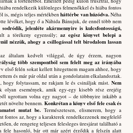
iírnak a történetből. Emellett pedig külön frusztrál, hogy
 hiába rendelkezik különleges felmenőkkel és hiába fontos
háttérbe van húzódva.
l is, mégis teljes mértékben
Néha
rötte lévőket, hogy ő a Náhida Bánujuk, de ennél több nem
sodródik, jelenléte akármennyire is kulcsfontosságú,
az egész könyvet belepi a
ult a törékeny egyensúly;
nül nézzük, ahogy a csillogással telt birodalom lassan
z általam kedvelt világgal, de úgy érzem, nagyon
rályság több szempontból sem felelt meg az irányába
yv első felén sokat kellett hitegetnem magam ahhoz, hogy
vettem és már pár oldal után a gondolataim elkalandoztak.
Nem
, hogy folytassam, ne rakjam le és csináljak mást.
k olyan események, amik egy-egy kisebb rész erejéig
ből ugrottam volna egy nagyot – de többnyire inkább a
Konkrétan a könyv első fele csak és
rzetét növelte bennem.
lyamatot mutat be.
Természetesen, elismerem, hogy a
ént fontos az, hogy a karakterek rendelkezzenek megfelelő
etően, de rengeteg teljesen felesleges üresjárat található a
fele hasonló, bár ott már azért érződik a felszín alatt