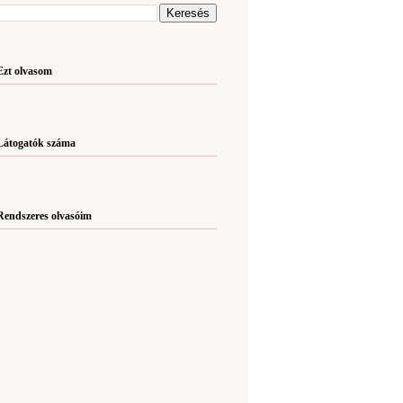
Ezt olvasom
Látogatók száma
Rendszeres olvasóim