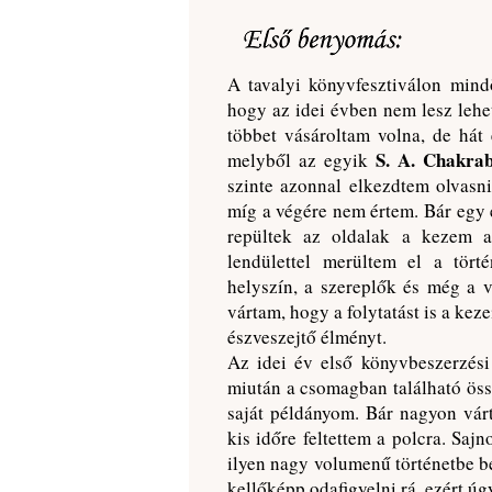
A tavalyi könyvfesztiválon mind
hogy az idei évben nem lesz lehe
többet vásároltam volna, de hát
S. A. Chakra
melyből az egyik
szinte azonnal elkezdtem olvasn
míg a végére nem értem. Bár egy 
repültek az oldalak a kezem ala
lendülettel merültem el a törté
helyszín, a szereplők és még a 
vártam, hogy a folytatást is a kez
észveszejtő élményt.
Az idei év első könyvbeszerzési 
miután a csomagban található öss
saját példányom. Bár nagyon vár
kis időre feltettem a polcra. Saj
ilyen nagy volumenű történetbe 
kellőképp odafigyelni rá, ezért ú