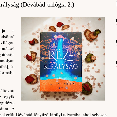
rályság (Dévábád-trilógia 2.)
atja a
elsöprő
világot,
intéssel
 áthatja
anolyan
űbáj, és
ormálja
ltozott
z egyik
gidézte
sinnt. A
 bekerült Dévábád fényűző királyi udvarába, ahol sebesen