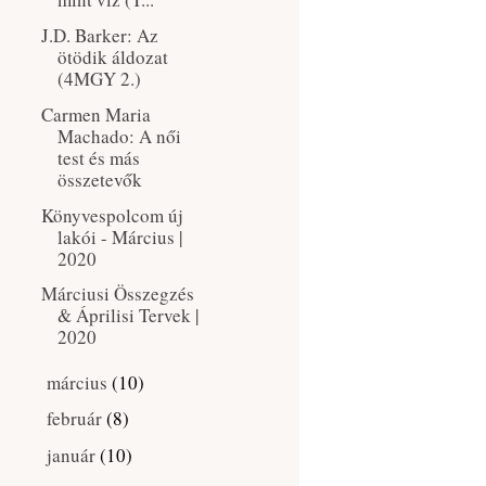
J.D. Barker: Az ​
ötödik áldozat
(4MGY 2.)
Carmen Maria
Machado: A női
test és más
összetevők
Könyvespolcom új
lakói - Március |
2020
Márciusi Összegzés
& Áprilisi Tervek |
2020
március
(10)
►
február
(8)
►
január
(10)
►