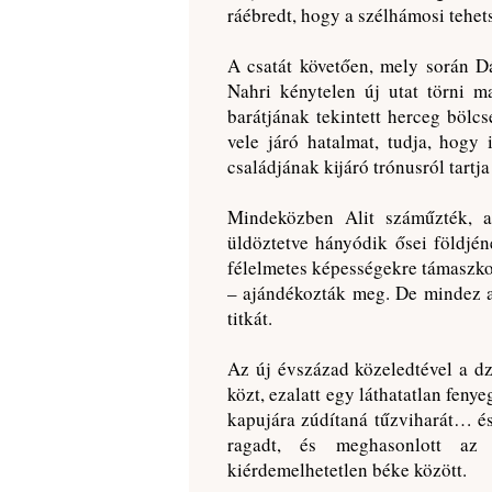
ráébredt, hogy a szélhámosi tehet
A csatát követően, mely során D
Nahri kénytelen új utat törni m
barátjának tekintett herceg bölc
vele járó hatalmat, tudja, hogy
családjának kijáró trónusról tartja
Mindeközben Alit száműzték, am
üldöztetve hányódik ősei földjé
félelmetes képességekre támaszko
– ajándékozták meg. De mindez az
titkát.
Az új évszázad közeledtével a d
közt, ezalatt egy láthatatlan feny
kapujára zúdítaná tűzviharát… és
ragadt, és meghasonlott az 
kiérdemelhetetlen béke között.