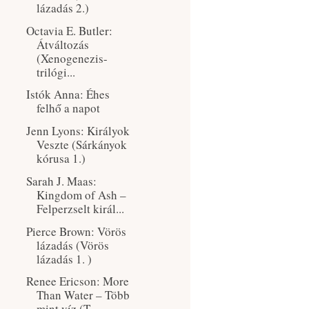
lázadás 2.)
Octavia E. Butler:
Átváltozás
(Xenogenezis-
trilógi...
Istók Anna: Éhes
felhő a napot
Jenn Lyons: Királyok ​
Veszte (Sárkányok
kórusa 1.)
Sarah J. Maas:
Kingdom ​of Ash –
Felperzselt királ...
Pierce Brown: Vörös
lázadás (Vörös
lázadás 1. )
Renee Ericson: More ​
Than Water – Több
mint víz (T...