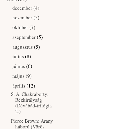
december
(4)
►
november
(5)
►
október
(7)
►
szeptember
(5)
►
augusztus
(5)
►
július
(8)
►
június
(6)
►
május
(9)
►
április
(12)
▼
S. A. Chakraborty:
Rézkirályság
(Dévábád-trilógia
2.)
Pierce Brown: Arany
háború (Vörös