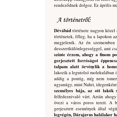
rendeződnek dolgoz. Ez április má
Dévábád
története nagyon közel 
történetek, főleg, ha a lapokon az
megjelenik. Az én szememben a
desszertkülönlegességgel, ami cs
szinte érzem, ahogy a finom p
gerjesztett forróságot éppenc
talpam alatt örvénylik a homo
lakozik a legutolsó molekulában 
addig a pontig, míg nem ismer
ugyanúgy, mint Nahri, idegenként
személyes bája, az ott lakók s
felfedeznivaló várt. Aztán ahog
övezi a város poros tereit. A b
gerjesztett események által vég
legvégén, Dárajavus halálakor 