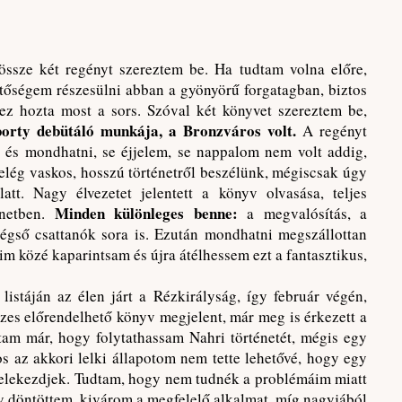
össze két regényt szereztem be. Ha tudtam volna előre,
tőségem részesülni abban a gyönyörű forgatagban, biztos
 ez hozta most a sors. Szóval két könyvet szereztem be,
borty debütáló munkája, a Bronzváros volt.
A regényt
i és mondhatni, se éjjelem, se nappalom nem volt addig,
elég vaskos, hosszú történetről beszélünk, mégiscsak úgy
tt. Nagy élvezetet jelentett a könyv olvasása, teljes
Minden különleges benne:
netben.
a megvalósítás, a
végső csattanók sora is. Ezután mondhatni megszállottan
eim közé kaparintsam és újra átélhessem ezt a fantasztikus,
listáján az élen járt a Rézkirályság, így február végén,
zes előrendelhető könyv megjelent, már meg is érkezett a
tam már, hogy folytathassam Nahri történetét, mégis egy
nos az akkori lelki állapotom nem tette lehetővé, hogy egy
belekezdjek. Tudtam, hogy nem tudnék a problémáim miatt
gy döntöttem, kivárom a megfelelő alkalmat, míg nagyjából