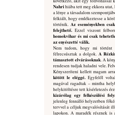
következő, akit egy tollvonással k
Nahri
hiába tett meg ekkora utat,
a lénye a társadalom szempontjábó
felkiált, hogy emlékeztesse a kö
Az eseményekben csak 
történik.
felejthető.
Ezzel viszont felbor
homokvihar és mi csak tehetetle
az enyészetté válik.
Nem tudom, hogy mi történt a
A Rézki
félrecsúsztak a dolgok.
támasztott elvárásoknak
. A kön
rendesen tudjak haladni vele. Fel
Kényszeríteni kellett magam arra
kötött le eléggé.
Egyfelől volta
magával ragadtak – mintha hely
helykitöltésre tett kísérletezés é
kizárólag egy felkészülési fo
jelenleg fennálló helyzetben fők
tervvel a céljuk megvalósítását ill
lapokon. A maradék résznek is a 