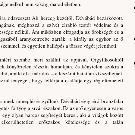
sége nélkül nem sokáig marad életben.
ára odaveszett Ali herceg kezétől, Dévábád bezárkózott.
agának, méghozzá a szívét elrabló testőr védelme és a
sessége nélkül. Ám miközben elfogadja az örökségét és a
 igazából aranyketrecbe zárták: a király az egykor az ő
 szemmel, és egyetlen ballépés a törzse végét jelentheti.
iért szembe mert szállni az apjával. Orgyilkosoktól
nek könyörtelen rézszín homokján, és kénytelen azokra a
dni, amikkel a máridok – a kiszámíthatatlan vízszellemek
zal fenyeget, hogy feltárja a családja egy rég eltemetett
zsinnek ünneplésre gyűlnek Dévábád égig érő bronzfalai
egetés fortyog a sivár északon. Ez az erő egyenesen a város
 egy olyan harcos segítségét keresi, aki a világok között
elkerülhetetlen erőszakos kötelessége és a talán