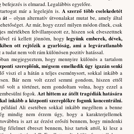
g befejezés is elmarad. Legalábbis egyelőre.
A szerző több cselekedetét
artogat már a legelején is.
a át
– olyan alternatív útvonalakat mutat be, amely által
lehetőséget. Az már, hogy ezzel milyen módon élnek, csak
ljes mértékben felvillanyozott ez, hiszen sok elveszettnek
legyünk emberek, dévek,
dővel rá kellett jönnöm, hogy
kiben ott rejtőzik a gyarlóság, ami a legváratlanabb
 a tudat nem volt rám különösen pozitív hatással.
zióban megjegyeztem, hogy mennyire különös a tartalom
zponti szereplőnk, mégsem emelkedik úgy igazán senki
lő viszi el a hátán a teljes eseménysort, sokkal inkább a
esen. Bár nem volt ezzel semmi gondom, hiszen ettől
hető volt a történet, nem gondoltam volna, hogy ezzel a
Azt hittem az átélt tragédiák hatására
zembesülni fogok.
kkal inkább a központi szereplőkre fogunk koncentrálni.
r például Ali esetében sokkal inkább megéltem a benne
még mindig nem érzem úgy, hogy a karakterjellemek
továbbra is azt az érzést erősíti bennem, hogy mindenki
dig félelmet ébreszt bennem, hisz tartok attól, ki lesz a