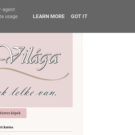
er-agent
LEARN MORE
GOT IT
ate usage
ézetes képek
Itt keress