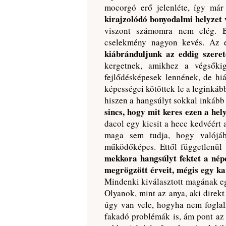
mocorgó erő jelenléte, így már
kirajzolódó bonyodalmi helyzet 
viszont számomra nem elég. B
cselekmény nagyon kevés. Az el
kiábránduljunk az eddig szere
kergetnek, amikhez a végsőki
fejlődésképesek lennének, de hiá
képességei kötöttek le a leginkáb
hiszen a hangsúlyt sokkal inkább 
sincs, hogy mit keres ezen a hel
dacol egy kicsit a hecc kedvéért 
maga sem tudja, hogy valójáb
működőképes. Ettől függetlenül 
mekkora hangsúlyt fektet a nép
megrögzött érveit, mégis egy kar
Mindenki kiválasztott magának eg
Olyanok, mint az anya, aki direk
úgy van vele, hogyha nem foglal
fakadó problémák is, ám pont az el