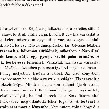
sodik felében érkezett el.
áll a szívemhez. Régóta foglalkoztatnak a keleties stílusú
 alapvető strukturális elemek mellett egy kis varázslat is
 keleti misztikum egyenlő a vacsora végén feltálalt
Olvasás közben
ak kivételes események ünneplésekor jár.
orszemek a bőrömön súrlódnak, miközben a Nap által
sak kompenzálja egy gyenge szellő puha érintése. A
k, körbeveszi lényemet
. Varázslat, színtiszta varázslat
is. Dévábád közelében pontosan így érzi magát az ember –
i meg mélyebbre hatóan a várost. Az első könyvben,
Elvarázsolt a
 csöppentem bele ebbe a misztikus világba.
okszínűsége.
Minden utcasarkon valami újabb csoda,
y haladtam előre, rá kellett jönnöm, hogy mennyi métely
első viszályok, hatalmi harcok és a Sors fintora által
A történet a
ül Dévábád megvillantotta fehér fogát is.
hatalmasat mart a lényembe.
Nem hittem volna, hogy ő is