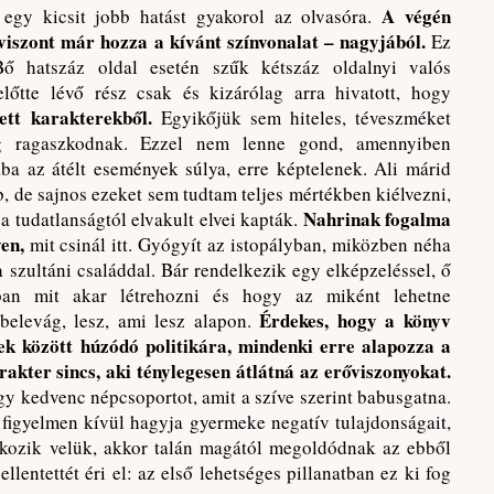
A végén
 egy kicsit jobb hatást gyakorol az olvasóra.
viszont már hozza a kívánt színvonalat – nagyjából.
Ez
ő hatszáz oldal esetén szűk kétszáz oldalnyi valós
őtte lévő rész csak és kizárólag arra hivatott, hogy
tett karakterekből.
Egyikőjük sem hiteles, téveszméket
g ragaszkodnak. Ezzel nem lenne gond, amennyiben
ba az átélt események súlya, erre képtelenek. Ali márid
b, de sajnos ezeket sem tudtam teljes mértékben kiélvezni,
Nahrinak fogalma
a tudatlanságtól elvakult elvei kapták.
yen,
mit csinál itt. Gyógyít az istopályban, miközben néha
a szultáni családdal. Bár rendelkezik egy elképzeléssel, ő
an mit akar létrehozni és hogy az miként lehetne
Érdekes, hogy a könyv
belevág, lesz, ami lesz alapon.
ek között húzódó politikára, mindenki erre alapozza a
akter sincs, aki ténylegesen átlátná az erőviszonyokat.
y kedvenc népcsoportot, amit a szíve szerint babusgatna.
t figyelmen kívül hagyja gyermeke negatív tulajdonságait,
kozik velük, akkor talán magától megoldódnak az ebből
lentettét éri el: az első lehetséges pillanatban ez ki fog