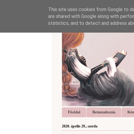
This site uses cookies from Google to del
are shared with Google along with perfor
statistics, and to detect and address ab
Főoldal
Bemutatkozás
Kön
2020. április 29., szerda