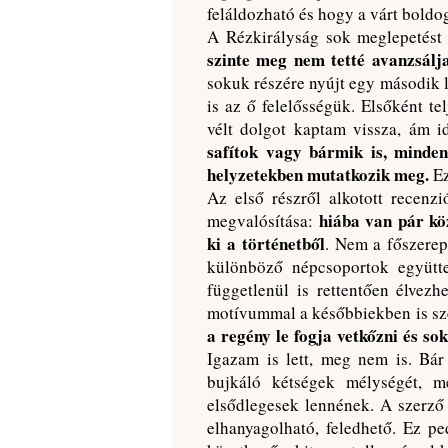
feláldozható és hogy a várt boldo
A Rézkirályság sok meglepetést t
szinte meg nem tetté avanzsálj
sokuk részére nyújt egy második 
is az ő felelősségük. Elsőként te
vélt dolgot kaptam vissza, ám i
safítok vagy bármik is, minden
helyzetekben mutatkozik meg.
Ez
Az első részről alkotott recen
hiába van pár kö
megvalósítása:
ki a történetből
. Nem a főszerep
különböző népcsoportok együtt
függetlenül is rettentően élvez
motívummal a későbbiekben is s
a regény le fogja vetkőzni és so
Igazam is lett, meg nem is. Bá
bujkáló kétségek mélységét, 
elsődlegesek lennének. A szerző 
elhanyagolható, feledhető. Ez pe