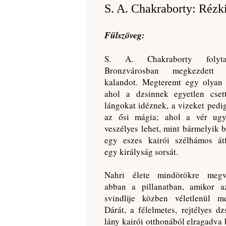
S. A. Chakraborty: Rézki
Fülszöveg:
S. ​A. Chakraborty folyt
Bronzvárosban megkezdett 
kalandot. Megteremt egy olyan 
ahol a dzsinnek egyetlen csett
lángokat idéznek, a vizeket pedig
az ősi mágia; ahol a vér ugy
veszélyes lehet, mint bármelyik b
egy eszes kairói szélhámos átf
egy királyság sorsát.
Nahri élete mindörökre megvá
abban a pillanatban, amikor a
svindlije közben véletlenül me
Dárát, a félelmetes, rejtélyes dz
lány kairói otthonából elragadva