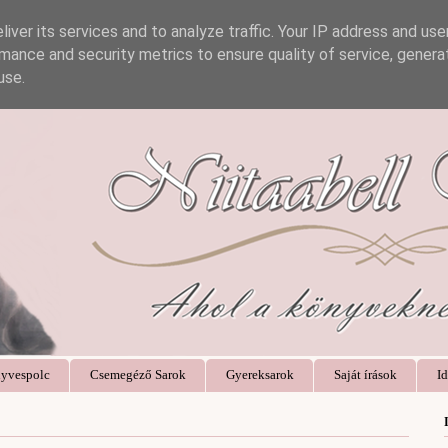
iver its services and to analyze traffic. Your IP address and us
mance and security metrics to ensure quality of service, gener
use.
yvespolc
Csemegéző Sarok
Gyereksarok
Saját írások
Id