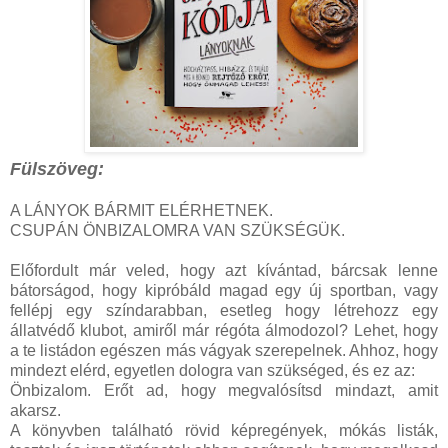
Fülszöveg:
A ​LÁNYOK BÁRMIT ELÉRHETNEK.
CSUPÁN ÖNBIZALOMRA VAN SZÜKSÉGÜK.
Előfordult már veled, hogy azt kívántad, bárcsak lenne
bátorságod, hogy kipróbáld magad egy új sportban, vagy
fellépj egy színdarabban, esetleg hogy létrehozz egy
állatvédő klubot, amiről már régóta álmodozol? Lehet, hogy
a te listádon egészen más vágyak szerepelnek. Ahhoz, hogy
mindezt elérd, egyetlen dologra van szükséged, és ez az:
Önbizalom. Erőt ad, hogy megvalósítsd mindazt, amit
akarsz.
A könyvben található rövid képregények, mókás listák,