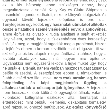
által az ember személyisége is fejlődik
és lehet, hogy csak
ez a kis bátorság lenne szükséges ahhoz, hogy
megváltoztassa a sorsát. Katty Kay és Claire Shipman is
hasonlóként gondolkodhatott, mikor e könyvön dolgoztak. Az
egymást követő fejezetek felépítése is erre utal.
Ténylegesen egy kódot,
egy használati útmutatót állítottak
össze a fiatalkori személyiségépítés egyik alapkövéhez,
amire építve az olvasó ki tudja alakítani a saját etikettjét.
Úgy vélem, azzal, hogy a tíz-tizenhárom éves korosztályt
szólítják meg, a magjánál ragadták meg a problémát, hiszen
a fejlődés ebben a korban kezdődik csak el igazán, itt van
szükség a biztos alapok megszilárdítására ahhoz, hogy a
további akadályok során már legyen mire építeniük.
Ugyanakkor nem egyszerű lekötni a figyelmüket úgy, hogy
ne unják el a témát, hanem valóban hasznos tudást tudjanak
belőle felszedni. A szerzőpárost ebben a témakörben is
újabb dicsérő szó illeti, mivel
nem csak tartalmilag, hanem
felépítésileg és képi megjelenítés ügyileg is
alkalmazkodtak a célcsoportjuk igényeihez.
A fejezetek
nem hosszúak, több különálló egységből állnak, valamint
különböző kalligráfiai eszközök által fenntartják az
érdeklődést, mint például kiemelés, kiskapitális formajegy,
apró rajzok, különböző betűtípusok.
Az egész könyvből jó