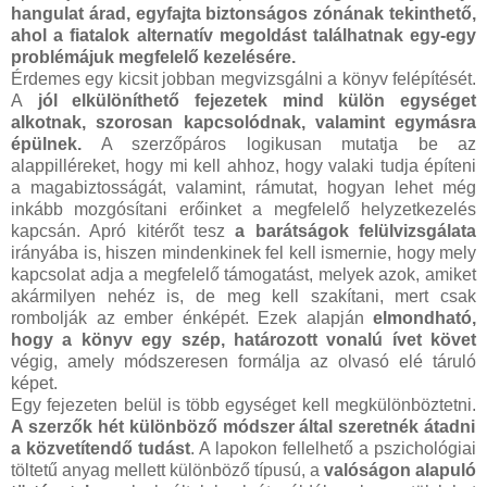
hangulat árad, egyfajta biztonságos zónának tekinthető,
ahol a fiatalok alternatív megoldást találhatnak egy-egy
problémájuk megfelelő kezelésére.
Érdemes egy kicsit jobban megvizsgálni a könyv felépítését.
A
jól elkülöníthető fejezetek mind külön egységet
alkotnak, szorosan kapcsolódnak, valamint egymásra
épülnek.
A szerzőpáros logikusan mutatja be az
alappilléreket, hogy mi kell ahhoz, hogy valaki tudja építeni
a magabiztosságát, valamint, rámutat, hogyan lehet még
inkább mozgósítani erőinket a megfelelő helyzetkezelés
kapcsán. Apró kitérőt tesz
a barátságok felülvizsgálata
irányába is, hiszen mindenkinek fel kell ismernie, hogy mely
kapcsolat adja a megfelelő támogatást, melyek azok, amiket
akármilyen nehéz is, de meg kell szakítani, mert csak
rombolják az ember énképét. Ezek alapján
elmondható,
hogy a könyv egy szép, határozott vonalú ívet követ
végig, amely módszeresen formálja az olvasó elé táruló
képet.
Egy fejezeten belül is több egységet kell megkülönböztetni.
A szerzők hét különböző módszer által szeretnék átadni
a közvetítendő tudást
. A lapokon fellelhető a pszichológiai
töltetű anyag mellett különböző típusú, a
valóságon alapuló