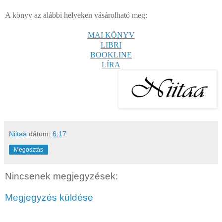
A könyv az alábbi helyeken vásárolható meg:
MAI KÖNYV
LIBRI
BOOKLINE
LÍRA
Niitaa
dátum:
6:17
Megosztás
Nincsenek megjegyzések:
Megjegyzés küldése