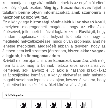
kell mondjam, hogy akár működhetnek is az enyémtől eltérő
személyiségek esetén.
Még így, huszonhat éves fejjel is
találtam benne olyan információkat, amik számomra is
hasznosnak bizonyultak.
Ez a könyv egy
biztonsági zónát alakít ki az olvasó körül,
amelyben megengedheti magának, hogy az elbaltázott
lépéseivel, jellembeli hibáival foglalkozzon.
Rávilágít
, hogy
minden tragikusnak ítélt helyzet túlélhető és hogy a
megfelelő helyzetkezeléssel nincs olyan probléma, amit ne
lehetne megoldani.
Megerősít
abban a tényben, hogy az
életben nem kell szerepet játszanom, hiszen
akkor vagyok
a legjobb, ha önmagamat adom.
Szívből merem ajánlani azon
kamaszok számára
, akik még
nem találták meg a bennük rejtőző erős oroszlánszívet.
Remélem, sok lányhoz eljut, akik a hasznos praktikákat
saját szájízükre formálva, a könyv elolvasása után másnap
magabiztosabban lépnek ki az ajtón, készen állva arra, hogy
újult erővel fedezzék fel az őket körülvevő világot.