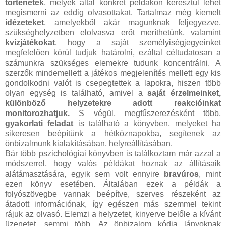
történetek
, melyek által konkrét példákon keresztül lehet
megismerni az eddig olvasottakat. Tartalmaz még kiemelt
idézeteket
, amelyekből akár magunknak feljegyezve,
szükséghelyzetben elolvasva erőt meríthetünk, valamint
kvízjátékokat
, hogy a saját személyiségjegyeinket
megfelelően körül tudjuk határolni, ezáltal céltudatosan a
számunkra szükséges elemekre tudunk koncentrálni. A
szerzők mindemellett a játékos megjelenítés mellett egy kis
gondolkodni valót is csepegtettek a lapokra, hiszen több
olyan egység is található, amivel a
saját érzelmeinket,
különböző helyzetekre adott reakcióinkat
monitorozhatjuk.
S végül, megfűszerezésként több,
gyakorlati feladat
is található a könyvben, melyeket ha
sikeresen beépítünk a hétköznapokba, segítenek az
önbizalmunk kialakításában, helyreállításában.
Bár több pszichológiai könyvben is találkoztam már azzal a
módszerrel, hogy valós példákat hoznak az állításaik
alátámasztására, egyik sem volt ennyire
bravúros
, mint
ezen könyv esetében. Általában ezek a példák a
folyószövegbe vannak beépítve, szerves részeként az
átadott információnak, így egészen más szemmel tekint
rájuk az olvasó. Elemzi a helyzetet, kinyerve belőle a kívánt
üzenetet, semmi több. Az önbizalom kódja lányoknak