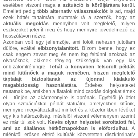
esetében viszont maga
a szituáció is körüljárásra kerül.
Emellett pedig
több alternatív válaszreakciót
is ad, majd
ezek háttér tartalmára mutatnak rá a szerzők, hogy az
aktuális megoldás
mennyiben volt megfelelő, milyen
eszközöket jelenít meg és hogy mennyire jövedelmező ez
hosszútávon nézve.
Azonban volt egy jellemzője, ami fölött nehezen jutottam
dűlőre, ezáltal
elbizonytalanított
. Bízom benne, hogy ez
csak engem zavart meg és nem fog feltűnni azoknak az
olvasóknak, akiknek tényleg szükségük van egy kis
önbizalomtréningre.
Tehát a könyvben felsorolt példák
mind kitűnőek a maguk nemében, hiszen megfelelő
táptalajt biztosítanak az újonnal kialakuló
magabiztosság használatára.
Érdekes helyzeteket
mutatnak be, amikben a fiatalok mind csodás dolgokat érnek
el - tűnjön az akármennyire is aprónak. Egyfelől jó ötlet
olyan szituációkkal példát statuálni, amelyekben kitűnik,
mennyire megváltoztathat minket és a közelünkben lévőket
egy kis határozottság, másfelől viszont véleményem szerint
ez már túl sok volt
. Kevés olyan helyzetet soroltatott fel,
ami az általános hétköznapokban is előfordulhat.
A
miénktől erősen eltérő kultúrák közvetetten diszkriminatív