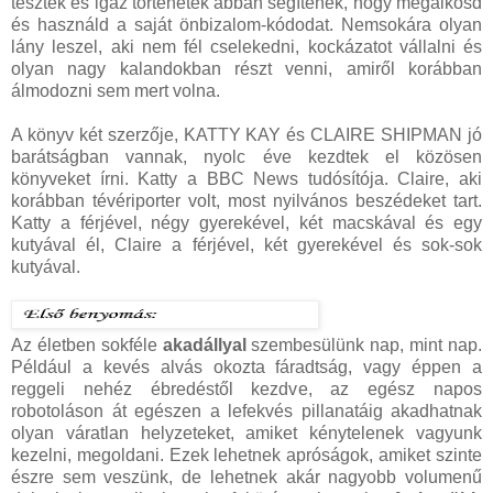
tesztek és igaz történetek abban segítenek, hogy megalkosd
és használd a saját önbizalom-kódodat. Nemsokára olyan
lány leszel, aki nem fél cselekedni, kockázatot vállalni és
olyan nagy kalandokban részt venni, amiről korábban
álmodozni sem mert volna.
A könyv két szerzője, KATTY KAY és CLAIRE SHIPMAN jó
barátságban vannak, nyolc éve kezdtek el közösen
könyveket írni. Katty a BBC News tudósítója. Claire, aki
korábban tévériporter volt, most nyilvános beszédeket tart.
Katty a férjével, négy gyerekével, két macskával és egy
kutyával él, Claire a férjével, két gyerekével és sok-sok
kutyával.
Az életben sokféle
akadállyal
szembesülünk nap, mint nap.
Például a kevés alvás okozta fáradtság, vagy éppen a
reggeli nehéz ébredéstől kezdve, az egész napos
robotoláson át egészen a lefekvés pillanatáig akadhatnak
olyan váratlan helyzeteket, amiket kénytelenek vagyunk
kezelni, megoldani. Ezek lehetnek apróságok, amiket szinte
észre sem veszünk, de lehetnek akár nagyobb volumenű