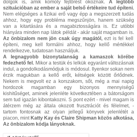
dolgok is, amik komoly fejtörést okoznak.
A legtöbb
szituációban az ember a saját belső értékeire tud építeni.
Nem elégséges a fizikai erő vagy épp a megszerzett tudás
ahhoz, hogy egy probléma megszűnjön, hanem szükség
van a kitartására és a magabiztosságára is. Ez utóbbi
hiányára minden nap látok példát - akár saját magamban is.
Az önbizalom nem jön csak úgy magától,
ezt is fel kell
építeni, meg kell formálni ahhoz, hogy kellő mértékkel
rendelkezve, tudatosan használjuk.
A legnagyobb bizonytalanság a kamaszok körébe
fedezhető fel.
Mikor a testük és lelkük egyaránt változásnak
indul, a gondolkodásmódjuk is módosul. Ilyenkor sokan nem
érzik magukban a kellő erőt, kétségek között őrlődnek.
Nekem is megvolt ez a korszakom, sőt, még a mai napig
hordozok magamban egy bizonyos mennyiségű
kishitűséget, aminek jelenléte következtében a bátorságom
sem tud igazán kibontakozni. S pont ezért - mivel magam is
átérzem még az általa okozott frusztrációt és félelmet, -
tartom fontosnak az olyan jellegű könyvek jelenlétét a
piacon, mint
Katty Kay és Claire Shipman közös alkotása,
Az önbizalom kódja lányoknak.