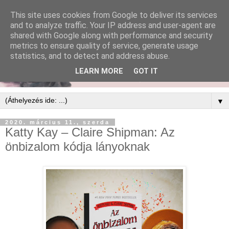
This site uses cookies from Google to deliver its services
and to analyze traffic. Your IP address and user-agent are
shared with Google along with performance and security
metrics to ensure quality of service, generate usage
statistics, and to detect and address abuse.
LEARN MORE
GOT IT
▼
2020. március 11., szerda
Katty Kay – Claire Shipman: Az
önbizalom kódja lányoknak