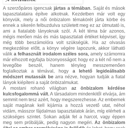
A szerzőpáros igencsak
jártas a témában.
Saját és mások
tapasztalataira építve alkotnak. Kezdetben már volt egy
könyvük, mely a női önbizalom témakörét járta körbe és
ennek a sikerén felbuzdulva született meg ez az útmutató is,
ami a fiatalabb lányoknak szól. A két téma bár azonos,
mégis merően más és más tapasztalati értéket képvisel, így
még több beszámolóra volt szükségük. Ha az olvasás
megkezdése előtt, a könyv végére lapozunk, akkor látható
válik
a felhasznált irodalom széles sora,
amely számomra
már elhozott egyfajta bizonyosságot: hogy ez a két nő nem a
levegőbe beszél, hanem tényleg messzemenően
foglalkoztak a témával, hogy
a lehető legideálisabb
módszert mutassák be
arra nézve, hogyan tudják a fiatal
lányok kiépíteni a saját önbizalmukat.
A mostani rohanó világban
az önbizalom kérdése
kulcsfogalommá vált.
A társadalom mindenkitől elvárja, ám
semmit nem tesz azért, hogy megszerezhesse. Az embernek
saját magának kell kijárnia a hozzá vezető utat, néhol
vidám, másszor fájdalmas tapasztalatok árán, míg elérheti a
szükséges szintet. Sokan adják fel a harcot, vagy éppen
meg sem próbálják, pedig nagyon megéri.
Az önbizalom