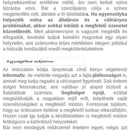
helyzetkezelése említésre méltó, ám nem kellett volna
túlzásba vinni. Bár a szerzőpáros célja a színes
megjelenítés volt, átestek a ló túloldalár
a. Ha egyensúlyba
helyezték volna az általános és a célirányos
problémákat, akkor sokkal inkább a megfelelő üzenetet
közvetítenék.
Mert akármennyire is vagyunk megértők és
elfogadók, kevésbé tudjuk beleélni magunkat egy olyan
helyzetbe, ami számunkra teljes mértékben idegen; például
a hidzsáb hordásából eredő megkülönböztetésre.
Az önbizalom kódja lányoknak című könyv végtelenül
informatív
, de mellette megadja azt a fajta
játékosságot
is,
amivel meg tudja ragadni a célcsoport figyelmét. Sok érdemi
dolgot felsorakoztat, ami valóban jó alapot biztosít a
fiatalabbak számára.
Segítséget nyújt,
ezáltal
megtalálhatják a magukban rejlő erőt, kiépíthetik saját
személyiségüket a megfelelő módon. Fontosnak találom,
hogy az önbizalom építése a megfelelő korban elkezdődjön,
hiszen csak így tudják a későbbiekben is megfelelő módon
feldolgozni a különböző helyzeteket.
Bár nem mindegyik módszerrel értettem egyet, mégis azt