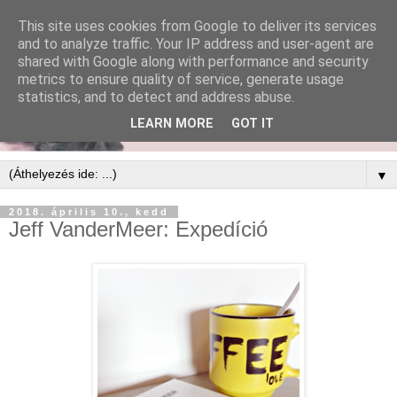
This site uses cookies from Google to deliver its services
and to analyze traffic. Your IP address and user-agent are
shared with Google along with performance and security
metrics to ensure quality of service, generate usage
statistics, and to detect and address abuse.
LEARN MORE
GOT IT
▼
2018. április 10., kedd
Jeff VanderMeer: Expedíció