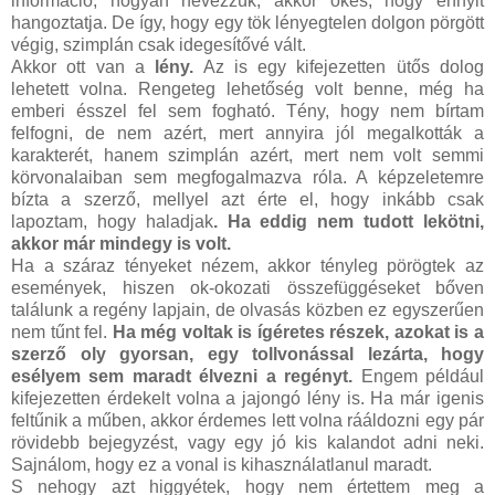
információ, hogyan nevezzük, akkor okés, hogy ennyit
hangoztatja. De így, hogy egy tök lényegtelen dolgon pörgött
végig, szimplán csak idegesítővé vált.
Akkor ott van a
lény.
Az is egy kifejezetten ütős dolog
lehetett volna. Rengeteg lehetőség volt benne, még ha
emberi ésszel fel sem fogható. Tény, hogy nem bírtam
felfogni, de nem azért, mert annyira jól megalkották a
karakterét, hanem szimplán azért, mert nem volt semmi
körvonalaiban sem megfogalmazva róla. A képzeletemre
bízta a szerző, mellyel azt érte el, hogy inkább csak
lapoztam, hogy haladjak
. Ha eddig nem tudott lekötni,
akkor már mindegy is volt.
Ha a száraz tényeket nézem, akkor tényleg pörögtek az
események, hiszen ok-okozati összefüggéseket bőven
találunk a regény lapjain, de olvasás közben ez egyszerűen
nem tűnt fel.
Ha még voltak is ígéretes részek, azokat is a
szerző oly gyorsan, egy tollvonással lezárta, hogy
esélyem sem maradt élvezni a regényt.
Engem például
kifejezetten érdekelt volna a jajongó lény is. Ha már igenis
feltűnik a műben, akkor érdemes lett volna rááldozni egy pár
rövidebb bejegyzést, vagy egy jó kis kalandot adni neki.
Sajnálom, hogy ez a vonal is kihasználatlanul maradt.
S nehogy azt higgyétek, hogy nem értettem meg a