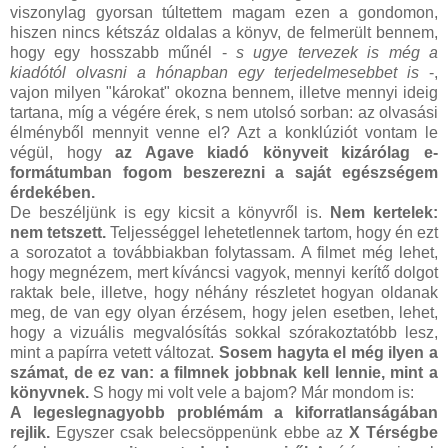
viszonylag gyorsan túltettem magam ezen a gondomon,
hiszen nincs kétszáz oldalas a könyv, de felmerült bennem,
hogy egy hosszabb műnél -
s ugye tervezek is még a
kiadótól olvasni a hónapban egy terjedelmesebbet is
-,
vajon milyen "károkat" okozna bennem, illetve mennyi ideig
tartana, míg a végére érek, s nem utolsó sorban: az olvasási
élményből mennyit venne el? Azt a konklúziót vontam le
végül, hogy
az Agave kiadó könyveit kizárólag e-
formátumban fogom beszerezni a saját egészségem
érdekében.
De beszéljünk is egy kicsit a könyvről is.
Nem kertelek:
nem tetszett.
Teljességgel lehetetlennek tartom, hogy én ezt
a sorozatot a továbbiakban folytassam. A filmet még lehet,
hogy megnézem, mert kíváncsi vagyok, mennyi kerítő dolgot
raktak bele, illetve, hogy néhány részletet hogyan oldanak
meg, de van egy olyan érzésem, hogy jelen esetben, lehet,
hogy a vizuális megvalósítás sokkal szórakoztatóbb lesz,
mint a papírra vetett változat.
Sosem hagyta el még ilyen a
számat, de ez van: a filmnek jobbnak kell lennie, mint a
könyvnek.
S hogy mi volt vele a bajom? Már mondom is:
A legeslegnagyobb problémám a kiforratlanságában
rejlik.
Egyszer csak belecsöppenünk ebbe az
X Térségbe