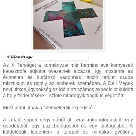
Az ​X Térséget a kormányzat már harminc éve környezeti
katasztrófa sújtotta övezetnek álcázza, így mostanra az
érintetlen és burjánzó vadonnak látszó terület csupa
misztikum és rejtély az emberek szemében. A Déli Végek
nevű titkos ügynökség ez idő alatt számos expedíciót küldött
a hely felderítésére – szinte mindegyik tragikus véget ért.
Most indul útnak a tizenkettedik expedíció.
A kutatócsoport négy nőből áll: egy antropológusból, egy
geodétából, egy pszichológusból és egy biológusból. A
küldetésük felderíteni a terepet és mintákat gyűjteni,