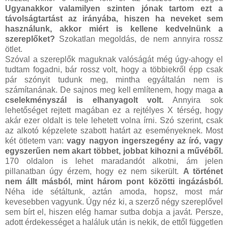
Ugyanakkor valamilyen szinten jónak tartom ezt a
távolságtartást az irányába, hiszen ha neveket sem
használunk, akkor miért is kellene kedvelnünk a
szereplőket?
Szokatlan megoldás, de nem annyira rossz
ötlet.
Szóval a szereplők maguknak valóságát még úgy-ahogy el
tudtam fogadni, bár rossz volt, hogy a többiekről épp csak
pár szónyit tudunk meg, mintha egyáltalán nem is
számítanának. De sajnos meg kell említenem, hogy maga
a
cselekményszál is elhanyagolt volt.
Annyira sok
lehetőséget rejtett magában ez a rejtélyes X térség, hogy
akár ezer oldalt is tele lehetett volna írni. Szó szerint, csak
az alkotó képzelete szabott határt az eseményeknek. Most
két ötletem van:
vagy nagyon ingerszegény az író, vagy
egyszerűen nem akart többet, jobbat kihozni a művéből.
170 oldalon is lehet maradandót alkotni, ám jelen
pillanatban úgy érzem, hogy ez nem sikerült.
A történet
nem állt másból, mint három pont közötti ingázásból.
Néha ide sétáltunk, aztán amoda, hopsz, most már
kevesebben vagyunk. Úgy néz ki, a szerző négy szereplővel
sem bírt el, hiszen elég hamar sutba dobja a javát. Persze,
adott érdekességet a haláluk után is nekik, de ettől független