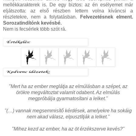
mellékkarakterek is. De egy biztos: az én esélyemet már
eljátszotta: az első részben lettem volna kíváncsi a
részletekre, nem a folytatásban.
Felvezetésnek elment.
Sorozatindítónk kevésbé.
Nem is fecsérlek több szót rá.
"Mert ha az ember meglátja az elmúlásban a szépet, az
örökre megváltoztat valamit odabent. Az elmúlás
megpróbálja gyarmatosítani a lelket."
"(…) vannak megsemmisítő kérdések, amelyekre ha sokáig
nem akad válasz, elpusztítják a lelket."
"Mihez kezd az ember, ha az öt érzékszerve kevés?"