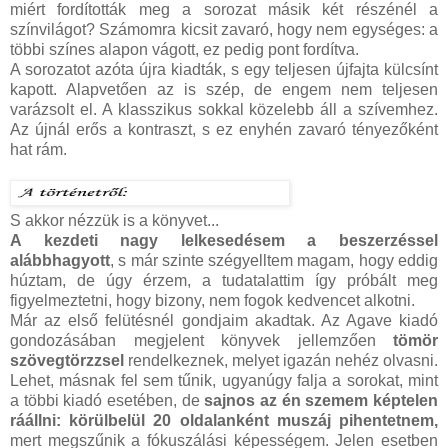
miért fordították meg a sorozat másik két részénél a
színvilágot? Számomra kicsit zavaró, hogy nem egységes: a
többi színes alapon vágott, ez pedig pont fordítva.
A sorozatot azóta újra kiadták, s egy teljesen újfajta külcsínt
kapott. Alapvetően az is szép, de engem nem teljesen
varázsolt el. A klasszikus sokkal közelebb áll a szívemhez.
Az újnál erős a kontraszt, s ez enyhén zavaró tényezőként
hat rám.
S akkor nézzük is a könyvet...
A kezdeti nagy lelkesedésem a beszerzéssel
alábbhagyott
, s már szinte szégyelltem magam, hogy eddig
húztam, de úgy érzem, a tudatalattim így próbált meg
figyelmeztetni, hogy bizony, nem fogok kedvencet alkotni.
Már az első felütésnél gondjaim akadtak. Az Agave kiadó
gondozásában megjelent könyvek jellemzően
tömör
szövegtörzzsel
rendelkeznek, melyet igazán nehéz olvasni.
Lehet, másnak fel sem tűnik, ugyanúgy falja a sorokat, mint
a többi kiadó esetében, de
sajnos az én szemem képtelen
ráállni: körülbelül 20 oldalanként muszáj pihentetnem,
mert megszűnik a fókuszálási képességem. Jelen esetben