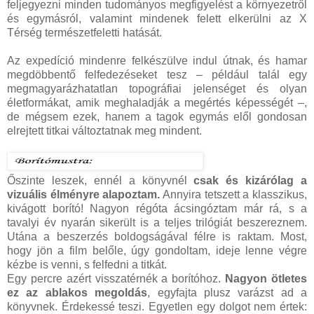
feljegyezni minden tudományos megfigyelést a környezetről
és egymásról, valamint mindenek felett elkerülni az X
Térség természetfeletti hatását.
Az expedíció mindenre felkészülve indul útnak, és hamar
megdöbbentő felfedezéseket tesz – például talál egy
megmagyarázhatatlan topográfiai jelenséget és olyan
életformákat, amik meghaladják a megértés képességét –,
de mégsem ezek, hanem a tagok egymás elől gondosan
elrejtett titkai változtatnak meg mindent.
Őszinte leszek, ennél a könyvnél
csak és kizárólag a
vizuális élményre alapoztam.
Annyira tetszett a klasszikus,
kivágott borító! Nagyon régóta ácsingóztam már rá, s a
tavalyi év nyarán sikerült is a teljes trilógiát beszereznem.
Utána a beszerzés boldogságával félre is raktam. Most,
hogy jön a film belőle, úgy gondoltam, ideje lenne végre
kézbe is venni, s felfedni a titkát.
Egy percre azért visszatérnék a borítóhoz.
Nagyon ötletes
ez az ablakos megoldás
, egyfajta plusz varázst ad a
könyvnek. Érdekessé teszi. Egyetlen egy dolgot nem értek: