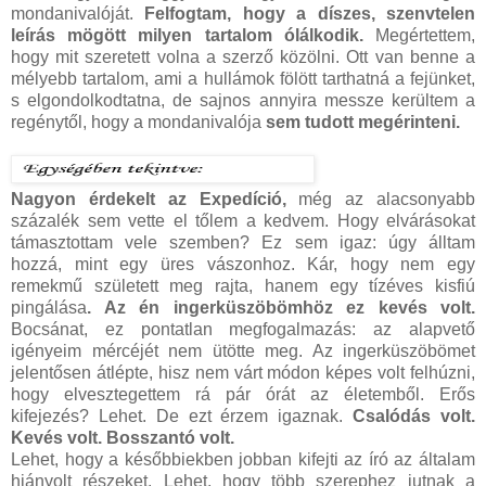
mondanivalóját.
Felfogtam, hogy a díszes, szenvtelen
leírás mögött milyen tartalom ólálkodik.
Megértettem,
hogy mit szeretett volna a szerző közölni. Ott van benne a
mélyebb tartalom, ami a hullámok fölött tarthatná a fejünket,
s elgondolkodtatna, de sajnos annyira messze kerültem a
regénytől, hogy a mondanivalója
sem tudott megérinteni.
Nagyon érdekelt az Expedíció,
még az alacsonyabb
százalék sem vette el tőlem a kedvem. Hogy elvárásokat
támasztottam vele szemben? Ez sem igaz: úgy álltam
hozzá, mint egy üres vászonhoz. Kár, hogy nem egy
remekmű született meg rajta, hanem egy tízéves kisfiú
pingálása
. Az én ingerküszöbömhöz ez kevés volt.
Bocsánat, ez pontatlan megfogalmazás: az alapvető
igényeim mércéjét nem ütötte meg. Az ingerküszöbömet
jelentősen átlépte, hisz nem várt módon képes volt felhúzni,
hogy elvesztegettem rá pár órát az életemből. Erős
kifejezés? Lehet. De ezt érzem igaznak.
Csalódás volt.
Kevés volt. Bosszantó volt.
Lehet, hogy a későbbiekben jobban kifejti az író az általam
hiányolt részeket. Lehet, hogy több szerephez jutnak a