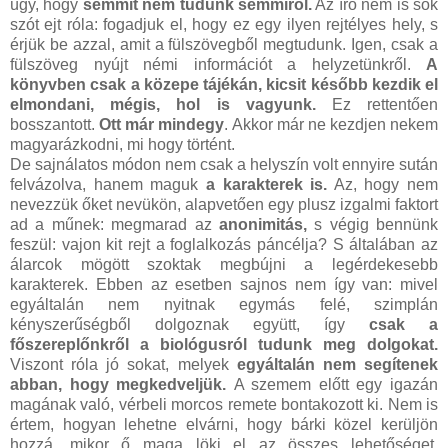
úgy, hogy
semmit nem tudunk semmiről.
Az író nem is sok
szót ejt róla: fogadjuk el, hogy ez egy ilyen rejtélyes hely, s
érjük be azzal, amit a fülszövegből megtudunk. Igen, csak a
fülszöveg nyújt némi információt a helyzetünkről.
A
könyvben csak a közepe tájékán, kicsit később kezdik el
elmondani, mégis, hol is vagyunk.
Ez rettentően
bosszantott.
Ott már mindegy
. Akkor már ne kezdjen nekem
magyarázkodni, mi hogy történt.
De sajnálatos módon nem csak a helyszín volt ennyire sután
felvázolva, hanem maguk
a karakterek is.
Az, hogy nem
nevezzük őket nevükön, alapvetően egy plusz izgalmi faktort
ad a műnek: megmarad az
anonimitás,
s végig bennünk
feszül: vajon kit rejt a foglalkozás páncélja? S általában az
álarcok mögött szoktak megbújni a legérdekesebb
karakterek. Ebben az esetben sajnos nem így van: mivel
egyáltalán nem nyitnak egymás felé, szimplán
kényszerűségből dolgoznak együtt, így
csak a
főszereplőnkről a biológusról tudunk meg dolgokat.
Viszont róla jó sokat, melyek
egyáltalán nem segítenek
abban, hogy megkedveljük.
A szemem előtt egy igazán
magának való, vérbeli morcos remete bontakozott ki. Nem is
értem, hogyan lehetne elvárni, hogy bárki közel kerüljön
hozzá, mikor ő maga löki el az összes lehetőséget.