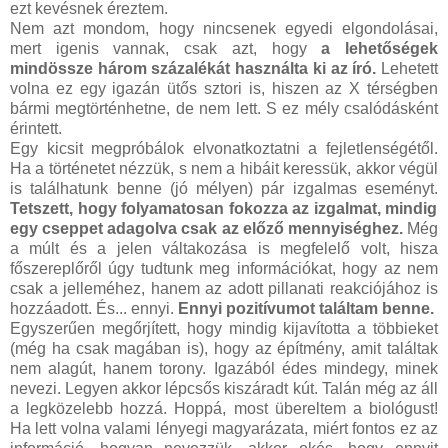
ezt kevésnek éreztem.
Nem azt mondom, hogy nincsenek egyedi elgondolásai,
mert igenis vannak, csak azt, hogy
a lehetőségek
mindössze három százalékát használta ki az író.
Lehetett
volna ez egy igazán ütős sztori is, hiszen az X térségben
bármi megtörténhetne, de nem lett. S ez mély csalódásként
érintett.
Egy kicsit megpróbálok elvonatkoztatni a fejletlenségétől.
Ha a történetet nézzük, s nem a hibáit keressük, akkor végül
is találhatunk benne (jó mélyen) pár izgalmas eseményt.
Tetszett, hogy folyamatosan fokozza az izgalmat, mindig
egy cseppet adagolva csak az előző mennyiséghez.
Még
a múlt és a jelen váltakozása is megfelelő volt, hisza
főszereplőről úgy tudtunk meg információkat, hogy az nem
csak a jelleméhez, hanem az adott pillanati reakciójához is
hozzáadott. És... ennyi.
Ennyi pozitívumot találtam benne.
Egyszerűen megőrjített, hogy mindig kijavította a többieket
(még ha csak magában is), hogy az építmény, amit találtak
nem alagút, hanem torony. Igazából édes mindegy, minek
nevezi. Legyen akkor lépcsős kiszáradt kút. Talán még az áll
a legközelebb hozzá. Hoppá, most übereltem a biológust!
Ha lett volna valami lényegi magyarázata, miért fontos ez az