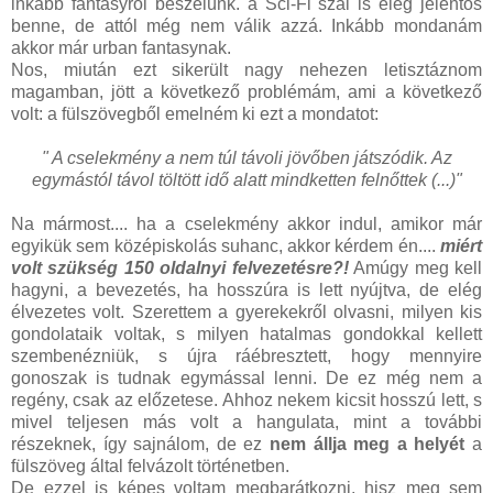
inkább fantasyról beszélünk. a Sci-Fi szál is elég jelentős
benne, de attól még nem válik azzá. Inkább mondanám
akkor már urban fantasynak.
Nos, miután ezt sikerült nagy nehezen letisztáznom
magamban, jött a következő problémám, ami a következő
volt: a fülszövegből emelném ki ezt a mondatot:
" A cselekmény a nem túl távoli jövőben játszódik. Az
egymástól távol töltött idő alatt mindketten felnőttek (...)"
Na mármost.... ha a cselekmény akkor indul, amikor már
egyikük sem középiskolás suhanc, akkor kérdem én....
miért
volt szükség 150 oldalnyi felvezetésre?!
Amúgy meg kell
hagyni, a bevezetés, ha hosszúra is lett nyújtva, de elég
élvezetes volt. Szerettem a gyerekekről olvasni, milyen kis
gondolataik voltak, s milyen hatalmas gondokkal kellett
szembenézniük, s újra ráébresztett, hogy mennyire
gonoszak is tudnak egymással lenni. De ez még nem a
regény, csak az előzetese. Ahhoz nekem kicsit hosszú lett, s
mivel teljesen más volt a hangulata, mint a további
részeknek, így sajnálom, de ez
nem állja meg a helyét
a
fülszöveg által felvázolt történetben.
De ezzel is képes voltam megbarátkozni, hisz meg sem