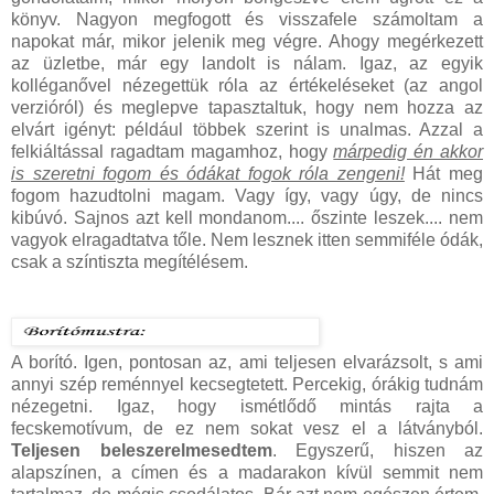
könyv. Nagyon megfogott és visszafele számoltam a
napokat már, mikor jelenik meg végre. Ahogy megérkezett
az üzletbe, már egy landolt is nálam. Igaz, az egyik
kolléganővel nézegettük róla az értékeléseket (az angol
verzióról) és meglepve tapasztaltuk, hogy nem hozza az
elvárt igényt: például többek szerint is unalmas. Azzal a
felkiáltással ragadtam magamhoz, hogy
márpedig én akkor
is szeretni fogom és ódákat fogok róla zengeni!
Hát meg
fogom hazudtolni magam. Vagy így, vagy úgy, de nincs
kibúvó. Sajnos azt kell mondanom.... őszinte leszek.... nem
vagyok elragadtatva tőle. Nem lesznek itten semmiféle ódák,
csak a színtiszta megítélésem.
A borító. Igen, pontosan az, ami teljesen elvarázsolt, s ami
annyi szép reménnyel kecsegtetett. Percekig, órákig tudnám
nézegetni. Igaz, hogy ismétlődő mintás rajta a
fecskemotívum, de ez nem sokat vesz el a látványból.
Teljesen beleszerelmesedtem
. Egyszerű, hiszen az
alapszínen, a címen és a madarakon kívül semmit nem