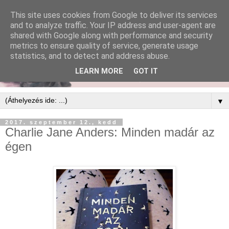
This site uses cookies from Google to deliver its services
and to analyze traffic. Your IP address and user-agent are
shared with Google along with performance and security
metrics to ensure quality of service, generate usage
statistics, and to detect and address abuse.
LEARN MORE
GOT IT
▼
2017. szeptember 12., kedd
Charlie Jane Anders: Minden ​madár az
égen