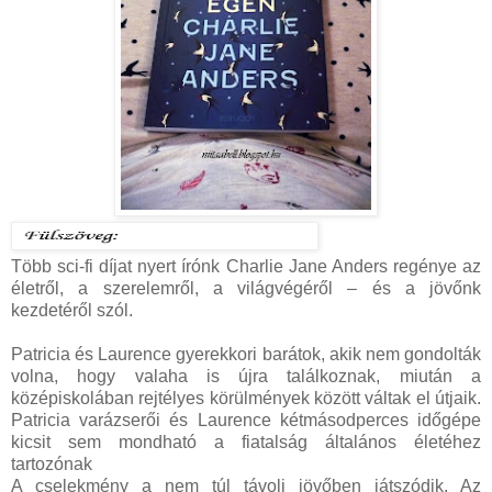
Több ​sci-fi díjat nyert írónk Charlie Jane Anders regénye az
életről, a szerelemről, a világvégéről – és a jövőnk
kezdetéről szól.
Patricia és Laurence gyerekkori barátok, akik nem gondolták
volna, hogy valaha is újra találkoznak, miután a
középiskolában rejtélyes körülmények között váltak el útjaik.
Patricia varázserői és Laurence kétmásodperces időgépe
kicsit sem mondható a fiatalság általános életéhez
tartozónak
A cselekmény a nem túl távoli jövőben játszódik. Az