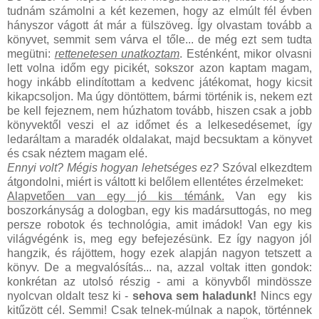
tudnám számolni a két kezemen, hogy az elmúlt fél évben
hányszor vágott át már a fülszöveg. Így olvastam tovább a
könyvet, semmit sem várva el tőle... de még ezt sem tudta
megütni:
rettenetesen unatkoztam
. Esténként, mikor olvasni
lett volna időm egy picikét, sokszor azon kaptam magam,
hogy inkább elindítottam a kedvenc játékomat, hogy kicsit
kikapcsoljon. Ma úgy döntöttem, bármi történik is, nekem ezt
be kell fejeznem, nem húzhatom tovább, hiszen csak a jobb
könyvektől veszi el az időmet és a lelkesedésemet, így
ledaráltam a maradék oldalakat, majd becsuktam a könyvet
és csak néztem magam elé.
Ennyi volt? Mégis hogyan lehetséges ez?
Szóval elkezdtem
átgondolni, miért is váltott ki belőlem ellentétes érzelmeket:
Alapvetően van egy jó kis témánk.
Van egy kis
boszorkányság a dologban, egy kis madársuttogás, no meg
persze robotok és technológia, amit imádok! Van egy kis
világvégénk is, meg egy befejezésünk. Ez így nagyon jól
hangzik, és rájöttem, hogy ezek alapján nagyon tetszett a
könyv. De a megvalósítás... na, azzal voltak itten gondok:
konkrétan az utolsó részig - ami a könyvből mindössze
nyolcvan oldalt tesz ki -
sehova sem haladunk!
Nincs egy
kitűzött cél. Semmi! Csak telnek-múlnak a napok, történnek