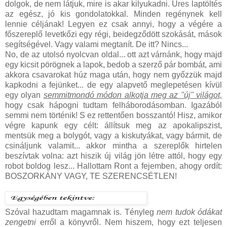
dolgok, de nem látjuk, mire is akar kilyukadni. Üres laptöltés
az egész, jó kis gondolatokkal. Minden regénynek kell
lennie céljának! Legyen ez csak annyi, hogy a végére a
főszereplő levetkőzi egy régi, beidegződött szokását, mások
segítségével. Vagy valami megtanít. De itt? Nincs...
No, de az utolsó nyolcvan oldal... ott azt várnánk, hogy majd
egy kicsit pörögnek a lapok, bedob a szerző pár bombát, ami
akkora csavarokat húz maga után, hogy nem győzzük majd
kapkodni a fejünket... de egy alapvető meglepetésen kívül
egy olyan
semmitmondó módon alkotja meg az "új" világot,
hogy csak hápogni tudtam felháborodásomban. Igazából
semmi nem történik! S ez rettentően bosszantó! Hisz, amikor
végre kapunk egy célt: állítsuk meg az apokalipszist,
mentsük meg a bolygót, vagy a kiskutyákat, vagy bármit, de
csináljunk valamit... akkor mintha a szereplők hirtelen
beszívtak volna: azt hiszik új világ jön létre attól, hogy egy
robot boldog lesz... Hallottam Ront a fejemben, ahogy ordít:
BOSZORKÁNY VAGY, TE SZERENCSÉTLEN!
Szóval hazudtam magamnak is. Tényleg
nem tudok ódákat
zengetni
erről a könyvről. Nem hiszem, hogy ezt teljesen