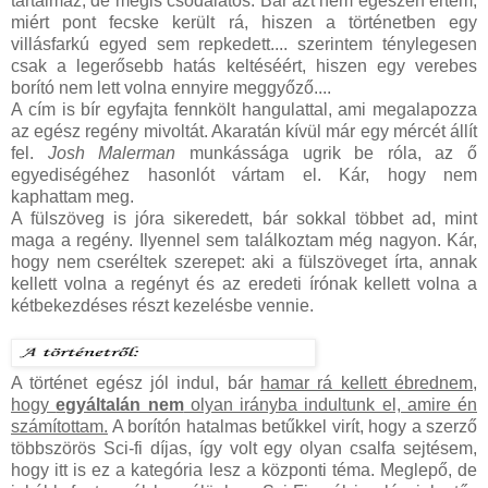
tartalmaz, de mégis csodálatos. Bár azt nem egészen értem,
miért pont fecske került rá, hiszen a történetben egy
villásfarkú egyed sem repkedett.... szerintem ténylegesen
csak a legerősebb hatás keltéséért, hiszen egy verebes
borító nem lett volna ennyire meggyőző....
A cím is bír egyfajta fennkölt hangulattal, ami megalapozza
az egész regény mivoltát. Akaratán kívül már egy mércét állít
fel.
Josh Malerman
munkássága ugrik be róla, az ő
egyediségéhez hasonlót vártam el. Kár, hogy nem
kaphattam meg.
A fülszöveg is jóra sikeredett, bár sokkal többet ad, mint
maga a regény. Ilyennel sem találkoztam még nagyon. Kár,
hogy nem cseréltek szerepet: aki a fülszöveget írta, annak
kellett volna a regényt és az eredeti írónak kellett volna a
kétbekezdéses részt kezelésbe vennie.
A történet egész jól indul, bár
hamar rá kellett ébrednem,
hogy
egyáltalán nem
olyan irányba indultunk el, amire én
számítottam.
A borítón hatalmas betűkkel virít, hogy a szerző
többszörös Sci-fi díjas, így volt egy olyan csalfa sejtésem,
hogy itt is ez a kategória lesz a központi téma. Meglepő, de