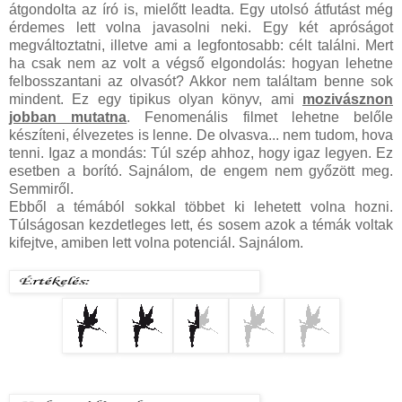
átgondolta az író is, mielőtt leadta. Egy utolsó átfutást még
érdemes lett volna javasolni neki. Egy két apróságot
megváltoztatni, illetve ami a legfontosabb: célt találni. Mert
ha csak nem az volt a végső elgondolás: hogyan lehetne
felbosszantani az olvasót? Akkor nem találtam benne sok
mindent. Ez egy tipikus olyan könyv, ami
mozivásznon
jobban mutatna
. Fenomenális filmet lehetne belőle
készíteni, élvezetes is lenne. De olvasva... nem tudom, hova
tenni. Igaz a mondás: Túl szép ahhoz, hogy igaz legyen. Ez
esetben a borító. Sajnálom, de engem nem győzött meg.
Semmiről.
Ebből a témából sokkal többet ki lehetett volna hozni.
Túlságosan kezdetleges lett, és sosem azok a témák voltak
kifejtve, amiben lett volna potenciál. Sajnálom.