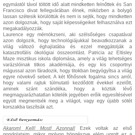
egymástól távol töltött idő alatt mindketten felnőttek és San
Francisco divat fellegvárában élnek, miközben a bolygó
lassan szétesik körülöttük és nem is sejtik, hogy mindketten
azon dolgoznak, hogy saját képességeiket felhasználva ezt
megakadályozzák.
Laurence egy mérnökzseni, aki szélsőséges csapatával
azon dolgozik, hogy technológiájukkal beavatkozzanak a
világ változó éghajlatába és ezzel meggátolják a
katasztrofális ökológiai összeomlást. Patricia az Eltisley
Maze misztikus iskola diplomása, amely a világ tehetséges
varázslóinak titkos akadémiája, és egy kis csoportnyi
mágussal azon fáradozik, hogy titokban begyógyítsa a világ
egyre növekvő sebeit. A két főhősnek fogalma sincs arról,
hogy valami rajtuk túlmutató kezdődött évekkel ezelőtt,
aminek szánt szándéka, hogy a köztük lévő
megmagyarázhatatlan kötelék jegyében erőik egyesítésével
együtt megmentsék meg a világot, vagy egy újabb sötét
korszakba taszítsák azt.
Akarom! Kell! Most! Azonnal!
Ezek voltak az első
gondolataim, mikor molyon böngészve elém ugrott ez a