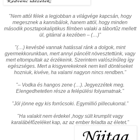
"Nem attól félek a legjobban a világvége kapcsán, hogy
megesznek a kannibálok, hanem attól, hogy minden
második posztapokaliptikus filmben valaki a tábortűz mellett
ül, gitárral a kezében – (…)"
"(…) kevésbé vannak hatással ránk a dolgok, mint
gyermekkorunkban, mert annyi páncélt növesztettünk, vagy
mert eltompultak az érzékeink. Szerintem valószínűleg így
egészséges. Mert a kisgyerekeknek nem kell döntéseket
hozniuk, kivéve, ha valami nagyon nincs rendben."
"– Vodka és hangos zene (…). Jegyezzétek meg.
Elengedhetetlen része a felépülési folyamatnak."
"Jól jönne egy kis forrócsoki. Egymillió pillecukorral."
"Ha valakit nem érdekel ,hogy sült krumplit vagy
karalábéfőzeléket kap, az az ember feladta az életet."