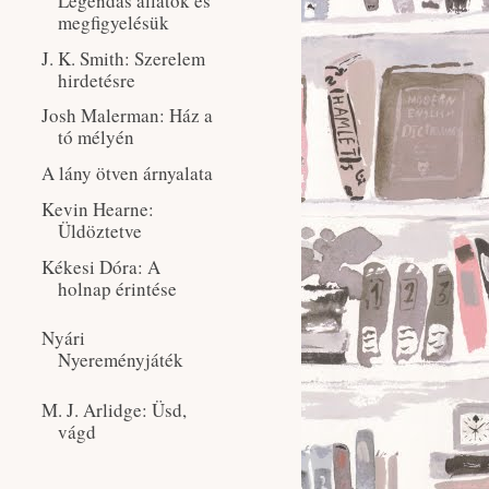
Legendás ​állatok és
megfigyelésük
J. K. Smith: Szerelem
hirdetésre
Josh Malerman: Ház ​a
tó mélyén
A lány ötven árnyalata
Kevin Hearne:
Üldöztetve
Kékesi Dóra: A
holnap érintése
Nyári
Nyereményjáték
M. J. Arlidge: Üsd,
vágd