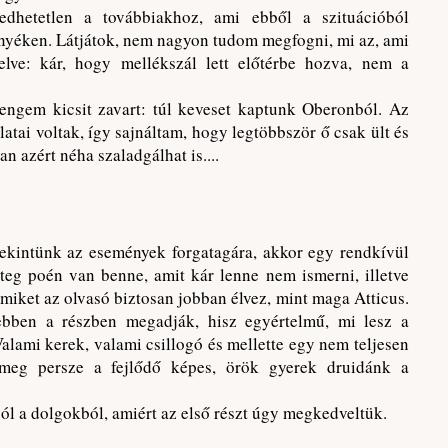
dhetetlen a továbbiakhoz, ami ebből a szituációból
örnyéken. Látjátok, nem nagyon tudom megfogni, mi az, ami
elve: kár, hogy mellékszál lett előtérbe hozva, nem a
ngem kicsit zavart: túl keveset kaptunk Oberonból. Az
atai voltak, így sajnáltam, hogy legtöbbször ő csak ült és
 azért néha szaladgálhat is....
tekintünk az események forgatagára, akkor egy rendkívül
teg poén van benne, amit kár lenne nem ismerni, illetve
miket az olvasó biztosan jobban élvez, mint maga Atticus.
 ebben a részben megadják, hisz egyértelmű, mi lesz a
alami kerek, valami csillogó és mellette egy nem teljesen
 meg persze a fejlődő képes, örök gyerek druidánk a
l a dolgokból, amiért az első részt úgy megkedveltük.