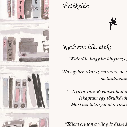
"Kiderült, hogy ha kinyírsz e
"Ha egyben akarsz maradni, ne a
méltatlannak 
"− Nyitva van! Bevonszolhato
lekaptam egy törülközőt
− Most mit takargatod a virsl
"Tőlem ezután a világ is össz