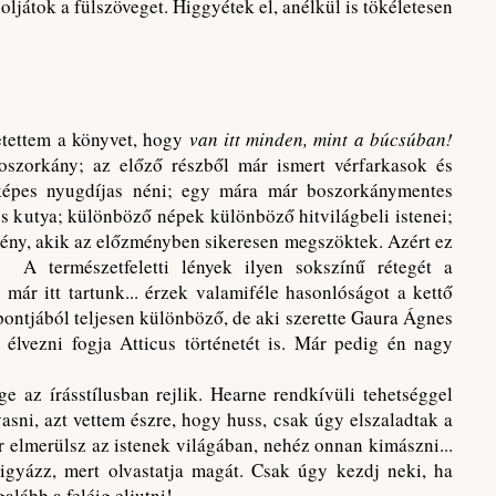
ljátok a fülszöveget. Higgyétek el, anélkül is tökéletesen
etettem a könyvet, hogy
van itt minden, mint a búcsúban!
oszorkány; az előző részből már ismert vérfarkasok és
épes nyugdíjas néni; egy mára már boszorkánymentes
 kutya; különböző népek különböző hitvilágbeli istenei;
ény, akik az előzményben sikeresen megszöktek. Azért ez
 A természetfeletti lények ilyen sokszínű rétegét a
már itt tartunk... érzek valamiféle hasonlóságot a kettő
pontjából teljesen különböző, de aki szerette Gaura Ágnes
 élvezni fogja Atticus történetét is. Már pedig én nagy
e az írásstílusban rejlik. Hearne rendkívüli tehetséggel
sni, azt vettem észre, hogy huss, csak úgy elszaladtak a
r elmerülsz az istenek világában, nehéz onnan kimászni...
Vigyázz, mert olvastatja magát. Csak úgy kezdj neki, ha
alább a feléig eljutni!