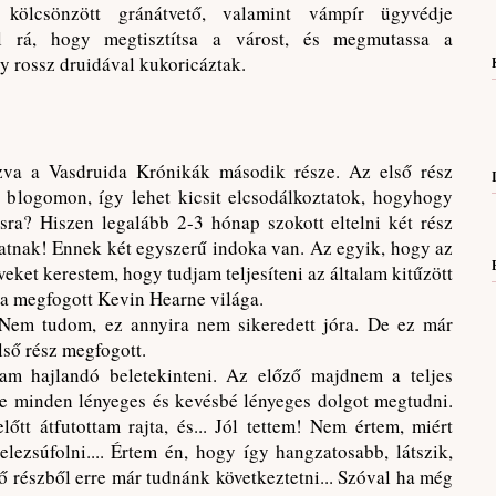
l kölcsönzött gránátvető, valamint vámpír ügyvédje
ll rá, hogy megtisztítsa a várost, és megmutassa a
 rossz druidával kukoricáztak.
va a Vasdruida Krónikák második része. Az első rész
a blogomon, így lehet kicsit elcsodálkoztatok, hogyhogy
sra? Hiszen legalább 2-3 hónap szokott eltelni két rész
zatnak! Ennek két egyszerű indoka van. Az egyik, hogy az
eket kerestem, hogy tudjam teljesíteni az általam kitűzött
ira megfogott Kevin Hearne világa.
Nem tudom, ez annyira nem sikeredett jóra. De ez már
lső rész megfogott.
am hajlandó beletekinteni. Az előző majdnem a teljes
re minden lényeges és kevésbé lényeges dolgot megtudni.
őtt átfutottam rajta, és... Jól tettem! Nem értem, miért
elezsúfolni.... Értem én, hogy így hangzatosabb, látszik,
ő részből erre már tudnánk következtetni... Szóval ha még