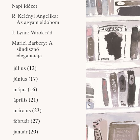
Napi idézet
R. Kelényi Angelika:
Az ​agyam eldobom
J. Lynn: Várok rád
Muriel Barbery: A ​
sündisznó
eleganciája
július
(12)
►
június
(17)
►
május
(16)
►
április
(21)
►
március
(23)
►
február
(27)
►
január
(20)
►