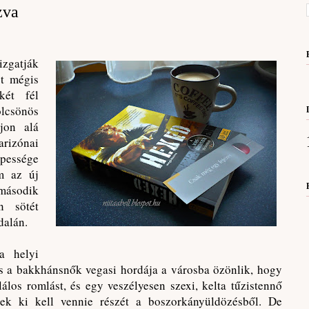
zva
zgatják
t mégis
két fél
sönös
jon alá
izónai
essége
m az új
 második
n sötét
dalán.
a helyi
és a bakkhánsnők vegasi hordája a városba özönlik, hogy
lálos romlást, és egy veszélyesen szexi, kelta tűzistennő
nek ki kell vennie részét a boszorkányüldözésből. De