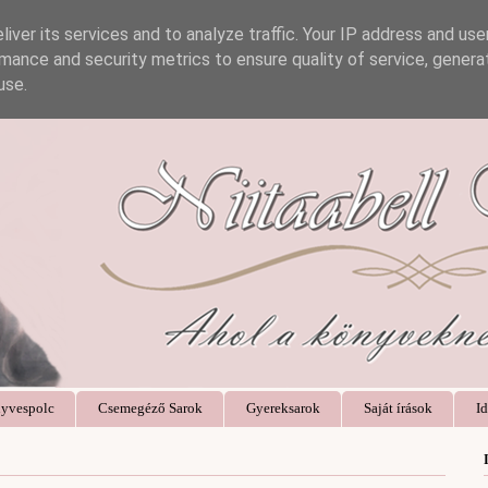
iver its services and to analyze traffic. Your IP address and us
mance and security metrics to ensure quality of service, gener
use.
yvespolc
Csemegéző Sarok
Gyereksarok
Saját írások
Id