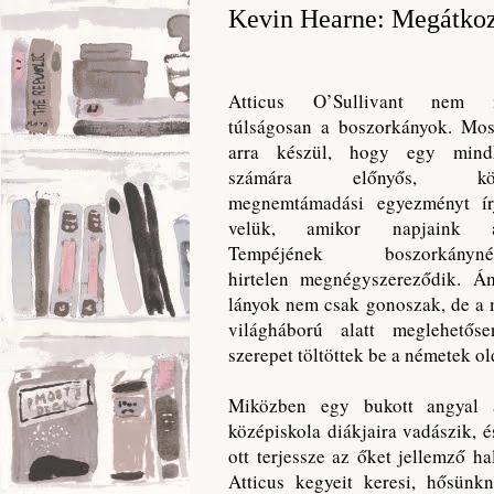
Kevin Hearne: Megátko
Atticus O’Sullivant nem i
túlságosan a boszorkányok. Mos
arra készül, hogy egy mind
számára előnyős, kölc
megnemtámadási egyezményt ír
velük, amikor napjaink ar
Tempéjének boszorkánynép
hirtelen megnégyszereződik. Á
lányok nem csak gonoszak, de a
világháború alatt meglehetőse
szerepet töltöttek be a németek ol
Miközben egy bukott angyal 
középiskola diákjaira vadászik, 
ott terjessze az őket jellemző ha
Atticus kegyeit keresi, hősünk