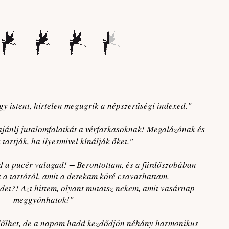
gy istent, hirtelen megugrik a népszerűségi indexed."
jánlj jutalomfalatkát a vérfarkasoknak! Megalázónak és
tartják, ha ilyesmivel kínálják őket."
d a pucér valagad! − Berontottam, és a fürdőszobában
 a tartóról, amit a derekam köré csavarhattam.
idet?! Azt hittem, olyant mutatsz nekem, amit vasárnap
meggyónhatok!"
edőlhet, de a napom hadd kezdődjön néhány harmonikus