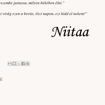
eszembe juttassa, milyen békében élni."
i virág ezen a borús, őszi napon, ezt hidd el nekem!"
k: