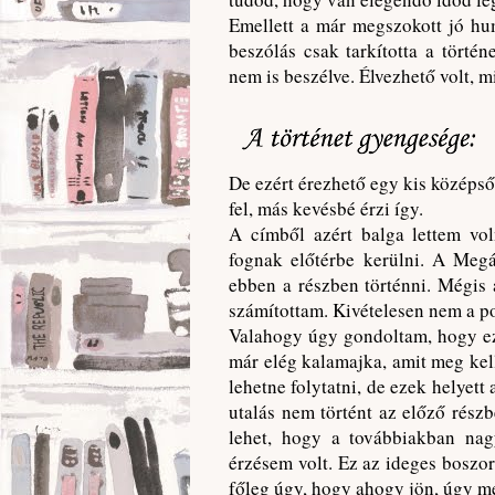
Emellett a már megszokott jó hu
beszólás csak tarkította a törté
nem is beszélve. Élvezhető volt, m
De ezért érezhető egy kis középs
fel, más kevésbé érzi így.
A címből azért balga lettem vo
fognak előtérbe kerülni. A Megá
ebben a részben történni. Mégis 
számítottam. Kivételesen nem a p
Valahogy úgy gondoltam, hogy ez
már elég kalamajka, amit meg kell
lehetne folytatni, de ezek helyett
utalás nem történt az előző részb
lehet, hogy a továbbiakban na
érzésem volt. Ez az ideges boszor
főleg úgy, hogy ahogy jön, úgy m