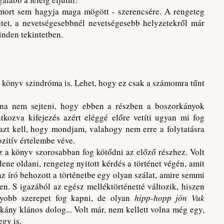
mort sem hagyja maga mögött - szerencsére. A rengeteg
netet, a nevetségesebbnél nevetségesebb helyzetekről már
inden tekintetben.
ő könyv szindróma is. Lehet, hogy ez csak a számomra tűnt
lna nem sejteni, hogy ebben a részben a boszorkányok
tkozva kifejezés azért eléggé előre vetíti ugyan mi fog
azt kell, hogy mondjam, valahogy nem erre a folytatásra
ozitív értelembe véve.
 a könyv szorosabban fog kötődni az előző részhez. Volt
ene oldani, rengeteg nyitott kérdés a történet végén, amit
 az író behozott a történetbe egy olyan szálat, amire semmi
en. S igazából az egész melléktörténetté változik, hiszen
gyobb szerepet fog kapni, de olyan
hipp-hopp jön Vuk
kány klános dolog... Volt már, nem kellett volna még egy,
egy is.