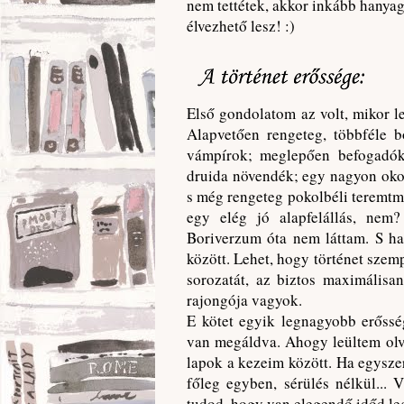
nem tettétek, akkor inkább hanyago
élvezhető lesz! :)
Első gondolatom az volt, mikor l
Alapvetően rengeteg, többféle b
vámpírok; meglepően befogadók
druida növendék; egy nagyon okos
s még rengeteg pokolbéli teremtm
egy elég jó alapfelállás, nem?
Boriverzum óta nem láttam. S ha 
között. Lehet, hogy történet szem
sorozatát, az biztos maximálisan
rajongója vagyok.
E kötet egyik legnagyobb erősség
van megáldva. Ahogy leültem olva
lapok a kezeim között. Ha egysze
főleg egyben, sérülés nélkül... 
tudod, hogy van elegendő időd leg