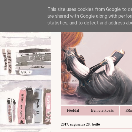
This site uses cookies from Google to del
are shared with Google along with perfor
statistics, and to detect and address ab
Főoldal
Bemutatkozás
Kön
2017. augusztus 28., hétfő