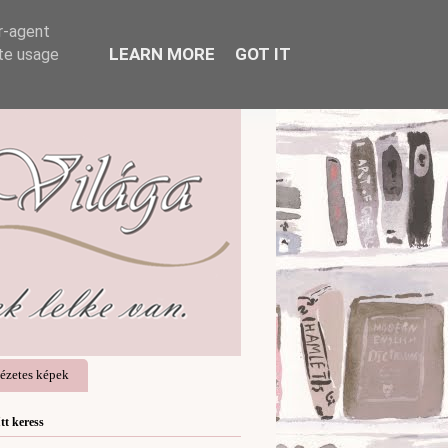
er-agent
LEARN MORE
GOT IT
ate usage
ézetes képek
Itt keress