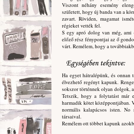
Viszont néhány esemény elenge
született, hogy új banda van a k
zavart. Röviden, magamat ismét
régieket vették fel.
S egy apró dolog van még, ami e
előző rész fénypontjai az ő gondol
várt. Remélem, hogy a továbbiakban
Ha egyet hátralépünk, és onnan 
élvezhető regényt kapunk. Renge
sokszor történnek olyan dolgok, a
Tetszik, hogy a folytatást már
harmadik kötet középpontjában. V
normális kalapácsos isten. No
társaival.
Remélem ott többet kapunk azokbó