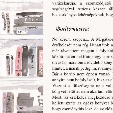
varázskardja, a szomszédjátó
segítségével Atticus készen á
boszorkányos fehérnépeknek, hogy
No kérem szépen.... A Megátkoz
értékelését nem rég láthattátok 
már rávetettem magam a folytatá
között, ha én nekifutok egy soro
olvasási maratonra rövidebb könyv
limitet, a másik pedig, mert anny
Bár a borító nem éppen vonzó. 
annyira nem befolyásolt, hisz az e
Viszont a fülszövegbe nem volt
könyvet lelőtte, nem akartam elő
Most, az értékelés megkezdése el
kellett szinte az egész könyvet b
hogy eseménydús lesz, de az előz