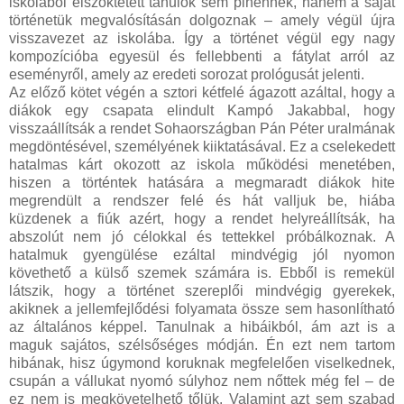
iskolából elszöktetett tanulók sem pihennek, hanem a saját
történetük megvalósításán dolgoznak – amely végül újra
visszavezet az iskolába. Így a történet végül egy nagy
kompozícióba egyesül és fellebbenti a fátylat arról az
eseményről, amely az eredeti sorozat prológusát jelenti.
Az előző kötet végén a sztori kétfelé ágazott azáltal, hogy a
diákok egy csapata elindult Kampó Jakabbal, hogy
visszaállítsák a rendet Sohaországban Pán Péter uralmának
megdöntésével, személyének kiiktatásával. Ez a cselekedett
hatalmas kárt okozott az iskola működési menetében,
hiszen a történtek hatására a megmaradt diákok hite
megrendült a rendszer felé és hát valljuk be, hiába
küzdenek a fiúk azért, hogy a rendet helyreállítsák, ha
abszolút nem jó célokkal és tettekkel próbálkoznak. A
hatalmuk gyengülése ezáltal mindvégig jól nyomon
követhető a külső szemek számára is. Ebből is remekül
látszik, hogy a történet szereplői mindvégig gyerekek,
akiknek a jellemfejlődési folyamata össze sem hasonlítható
az általános képpel. Tanulnak a hibáikból, ám azt is a
maguk sajátos, szélsőséges módján. Én ezt nem tartom
hibának, hisz úgymond koruknak megfelelően viselkednek,
csupán a vállukat nyomó súlyhoz nem nőttek még fel – de
ez nem is megkövetelhető tőlük. Valamint azt sem szabad