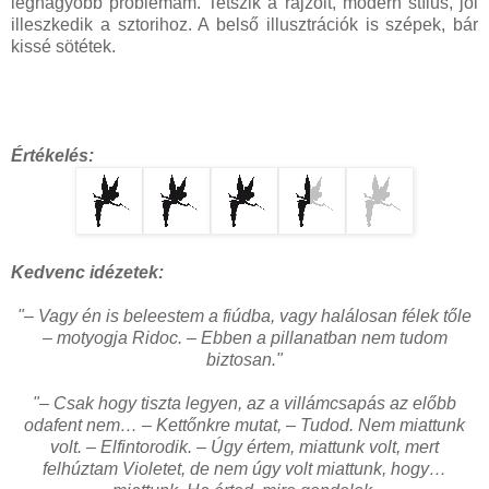
legnagyobb problémám. Tetszik a rajzolt, modern stílus, jól
illeszkedik a sztorihoz. A belső illusztrációk is szépek, bár
kissé sötétek.
Értékelés:
Kedvenc idézetek:
"– Vagy én is beleestem a fiúdba, vagy halálosan félek tőle
– motyogja Ridoc. – Ebben a pillanatban nem tudom
biztosan."
"– Csak hogy tiszta legyen, az a villámcsapás az előbb
odafent nem… – Kettőnkre mutat, – Tudod. Nem miattunk
volt. – Elfintorodik. – Úgy értem, miattunk volt, mert
felhúztam Violetet, de nem úgy volt miattunk, hogy…