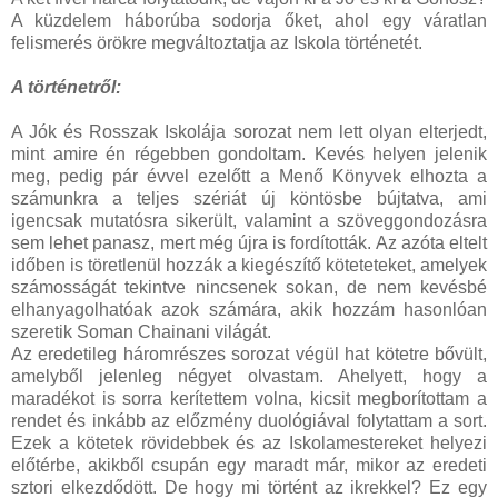
A küzdelem háborúba sodorja őket, ahol egy váratlan
felismerés örökre megváltoztatja az Iskola történetét.
A történetről:
A Jók és Rosszak Iskolája sorozat nem lett olyan elterjedt,
mint amire én régebben gondoltam. Kevés helyen jelenik
meg, pedig pár évvel ezelőtt a Menő Könyvek elhozta a
számunkra a teljes szériát új köntösbe bújtatva, ami
igencsak mutatósra sikerült, valamint a szöveggondozásra
sem lehet panasz, mert még újra is fordították. Az azóta eltelt
időben is töretlenül hozzák a kiegészítő köteteteket, amelyek
számosságát tekintve nincsenek sokan, de nem kevésbé
elhanyagolhatóak azok számára, akik hozzám hasonlóan
szeretik Soman Chainani világát.
Az eredetileg háromrészes sorozat végül hat kötetre bővült,
amelyből jelenleg négyet olvastam. Ahelyett, hogy a
maradékot is sorra kerítettem volna, kicsit megborítottam a
rendet és inkább az előzmény duológiával folytattam a sort.
Ezek a kötetek rövidebbek és az Iskolamestereket helyezi
előtérbe, akikből csupán egy maradt már, mikor az eredeti
sztori elkezdődött. De hogy mi történt az ikrekkel? Ez egy