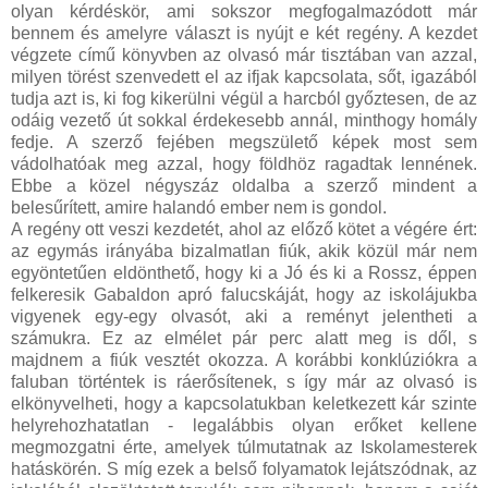
olyan kérdéskör, ami sokszor megfogalmazódott már
bennem és amelyre választ is nyújt e két regény. A kezdet
végzete című könyvben az olvasó már tisztában van azzal,
milyen törést szenvedett el az ifjak kapcsolata, sőt, igazából
tudja azt is, ki fog kikerülni végül a harcból győztesen, de az
odáig vezető út sokkal érdekesebb annál, minthogy homály
fedje. A szerző fejében megszülető képek most sem
vádolhatóak meg azzal, hogy földhöz ragadtak lennének.
Ebbe a közel négyszáz oldalba a szerző mindent a
belesűrített, amire halandó ember nem is gondol.
A regény ott veszi kezdetét, ahol az előző kötet a végére ért:
az egymás irányába bizalmatlan fiúk, akik közül már nem
egyöntetűen eldönthető, hogy ki a Jó és ki a Rossz, éppen
felkeresik Gabaldon apró falucskáját, hogy az iskolájukba
vigyenek egy-egy olvasót, aki a reményt jelentheti a
számukra. Ez az elmélet pár perc alatt meg is dől, s
majdnem a fiúk vesztét okozza. A korábbi konklúziókra a
faluban történtek is ráerősítenek, s így már az olvasó is
elkönyvelheti, hogy a kapcsolatukban keletkezett kár szinte
helyrehozhatatlan - legalábbis olyan erőket kellene
megmozgatni érte, amelyek túlmutatnak az Iskolamesterek
hatáskörén. S míg ezek a belső folyamatok lejátszódnak, az