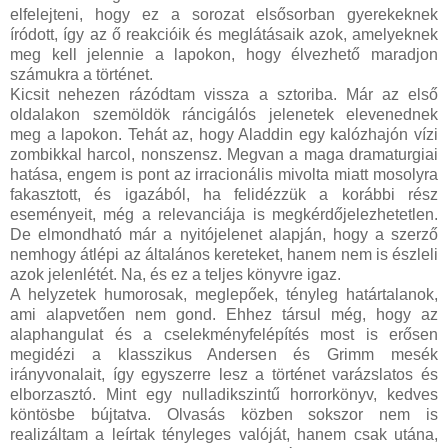
elfelejteni, hogy ez a sorozat elsősorban gyerekeknek
íródott, így az ő reakcióik és meglátásaik azok, amelyeknek
meg kell jelennie a lapokon, hogy élvezhető maradjon
számukra a történet.
Kicsit nehezen rázódtam vissza a sztoriba. Már az első
oldalakon szemöldök ráncigálós jelenetek elevenednek
meg a lapokon. Tehát az, hogy Aladdin egy kalózhajón vízi
zombikkal harcol, nonszensz. Megvan a maga dramaturgiai
hatása, engem is pont az irracionális mivolta miatt mosolyra
fakasztott, és igazából, ha felidézzük a korábbi rész
eseményeit, még a relevanciája is megkérdőjelezhetetlen.
De elmondható már a nyitójelenet alapján, hogy a szerző
nemhogy átlépi az általános kereteket, hanem nem is észleli
azok jelenlétét. Na, és ez a teljes könyvre igaz.
A helyzetek humorosak, meglepőek, tényleg határtalanok,
ami alapvetően nem gond. Ehhez társul még, hogy az
alaphangulat és a cselekményfelépítés most is erősen
megidézi a klasszikus Andersen és Grimm mesék
irányvonalait, így egyszerre lesz a történet varázslatos és
elborzasztó. Mint egy nulladikszintű horrorkönyv, kedves
köntösbe bújtatva. Olvasás közben sokszor nem is
realizáltam a leírtak tényleges valóját, hanem csak utána,