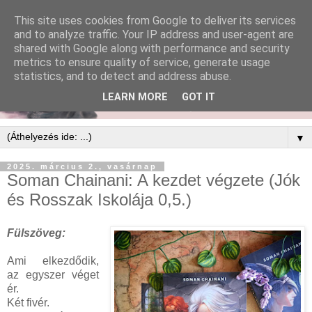
This site uses cookies from Google to deliver its services
and to analyze traffic. Your IP address and user-agent are
shared with Google along with performance and security
metrics to ensure quality of service, generate usage
statistics, and to detect and address abuse.
LEARN MORE
GOT IT
▼
2025. március 2., vasárnap
Soman Chainani: A ​kezdet végzete (Jók
és Rosszak Iskolája 0,5.)
Fülszöveg:
Ami elkezdődik,
az egyszer véget
ér.
Két fivér.