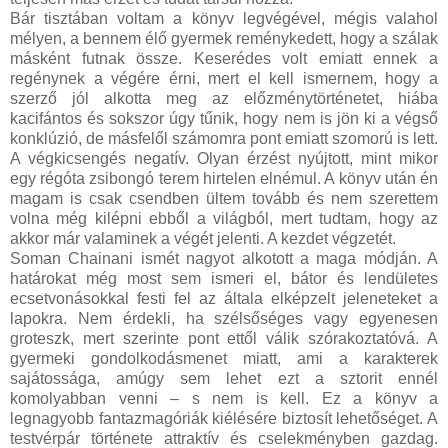
Bár tisztában voltam a könyv legvégével, mégis valahol
mélyen, a bennem élő gyermek reménykedett, hogy a szálak
másként futnak össze. Keserédes volt emiatt ennek a
regénynek a végére érni, mert el kell ismernem, hogy a
szerző jól alkotta meg az előzménytörténetet, hiába
kacifántos és sokszor úgy tűnik, hogy nem is jön ki a végső
konklúzió, de másfelől számomra pont emiatt szomorú is lett.
A végkicsengés negatív. Olyan érzést nyújtott, mint mikor
egy régóta zsibongó terem hirtelen elnémul. A könyv után én
magam is csak csendben ültem tovább és nem szerettem
volna még kilépni ebből a világból, mert tudtam, hogy az
akkor már valaminek a végét jelenti. A kezdet végzetét.
Soman Chainani ismét nagyot alkotott a maga módján. A
határokat még most sem ismeri el, bátor és lendületes
ecsetvonásokkal festi fel az általa elképzelt jeleneteket a
lapokra. Nem érdekli, ha szélsőséges vagy egyenesen
groteszk, mert szerinte pont ettől válik szórakoztatóvá. A
gyermeki gondolkodásmenet miatt, ami a karakterek
sajátossága, amúgy sem lehet ezt a sztorit ennél
komolyabban venni – s nem is kell. Ez a könyv a
legnagyobb fantazmagóriák kiélésére biztosít lehetőséget. A
testvérpár története attraktív és cselekményben gazdag.