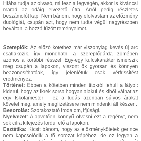
Hiába tudja az olvasó, mi lesz a legvégén, akkor is kíváncsi
marad az odáig elvezető útra. Arról pedig részletes
beszámolót kap. Nem bánom, hogy elolvastam az előzmény
duológiát, csupán azt, hogy nem tudta végül nagyrészben
beváltani a hozzá fűzött reményeimet.
Szereplők:
Az előző kötethez már viszonylag kevés új arc
csatlakozik, így mondhatni a szereplőgárda zömében
azonos a korábbi résszel. Egy-egy kulcskarakter ismerszik
meg csupán a lapokon, viszont ők gyorsan és könnyen
beazonosíthatóak, így jelenlétük csak vérfrissítést
eredményez.
Történet:
Ebben a kötetben minden titokról lehull a fátyol:
kiderül, hogy az ikrek sorsa hogyan alakul és kiből válhat az
egy Iskolamester – ez a tudás azonban súlyos árakat
követel meg, amely megfizetésére nem mindenki áll készen.
Besorolás:
Szórakoztató irodalom, ifjúsági.
Nyelvezet:
Alapvetően könnyű olvasni ezt a regényt, nem
sok cifra kifejezés fordul elő a lapokon.
Esztétika:
Kicsit bánom, hogy az előzménykötetek gerince
nem kapcsolódik a fő sorozat képéhez, de ez legyen a