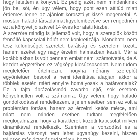
hogy letettem a könyvet. Ez pedig azért nem mindenkinek
jön be, sőt, én úgy vélem, hogy pont ezen attitűd miatt
érdemes lenne az ajánlott korosztályt kissé megemelni. A
mostani haladó társadalmat figyelembevéve sem engedném
ezt a könyvet jó szívvel 14 éves kor alatti kézbe.
A szerzőre mindig is jellemző volt, hogy a szereplők között
fennálló kapcsolati hálót nem konkretizálja. Mondhatni nem
tesz különbséget szeretet, barátság és szerelem között,
hanem ezeket egy nagy érzelmi halmazban kezeli. Már a
korábbiakban is volt bennem emiatt némi számotvetés, de A
kezdet végzetében ez végképp kicsúcsosodott. Nem tudom
megfelelően értelmezni, hogyha néhány szereplőt
egyöntetűen besorol a nemi identitása alapján, akkor a
többiek esetén miért ennyire homályosak a határvonalak?
Ez a fajta ábrázolásmód zavarba ejtő, sok esetben
kényelmetlen volt a számomra. Úgy vélem, hogy haladó
gondolkodással rendelkezem, s jelen esetben sem ez volt a
problémám forrása, hanem az érzelmi kettős mérce, ami
miatt nem minden esetben tudtam megfelelően
megfogalmazni, hogy a karakterek közötti kapcsolat milyen
dinamikával rendelkezik. Szerintem a vonzódást és a
bajtársias viszonyt nem lehet ugyanúgy kezelni, hiszen
teljesen más érzet és tudat társul hozzá.