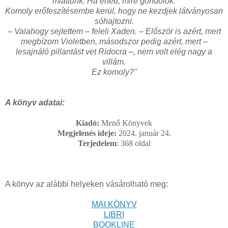
miattunk. Ha érted, mire gondolok.
Komoly erőfeszítésembe kerül, hogy ne kezdjek látványosan
sóhajtozni.
– Valahogy sejtettem – feleli Xaden. – Először is azért, mert
megbízom Violetben, másodszor pedig azért, mert –
lesajnáló pillantást vet Ridocra –, nem volt elég nagy a
villám.
Ez komoly?
"
A könyv adatai:
Kiadó:
Menő Könyvek
Megjelenés ideje:
2024. január 24.
Terjedelem
: 368
oldal
A könyv az alábbi helyeken vásárolható meg:
MAI KÖNYV
LIBRI
BOOKLINE