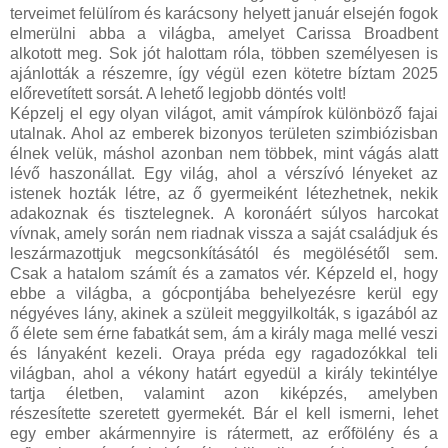
terveimet felülírom és karácsony helyett január elsején fogok
elmerülni abba a világba, amelyet Carissa Broadbent
alkotott meg. Sok jót halottam róla, többen személyesen is
ajánlották a részemre, így végül ezen kötetre bíztam 2025
előrevetített sorsát. A lehető legjobb döntés volt!
Képzelj el egy olyan világot, amit vámpírok különböző fajai
utalnak. Ahol az emberek bizonyos területen szimbiózisban
élnek velük, máshol azonban nem többek, mint vágás alatt
lévő haszonállat. Egy világ, ahol a vérszívó lényeket az
istenek hozták létre, az ő gyermeiként létezhetnek, nekik
adakoznak és tisztelegnek. A koronáért súlyos harcokat
vívnak, amely során nem riadnak vissza a saját családjuk és
leszármazottjuk megcsonkításától és megölésétől sem.
Csak a hatalom számít és a zamatos vér. Képzeld el, hogy
ebbe a világba, a gócpontjába behelyezésre kerül egy
négyéves lány, akinek a szüleit meggyilkolták, s igazából az
ő élete sem érne fabatkát sem, ám a király maga mellé veszi
és lányaként kezeli. Oraya préda egy ragadozókkal teli
világban, ahol a vékony határt egyedül a király tekintélye
tartja életben, valamint azon kiképzés, amelyben
részesítette szeretett gyermekét. Bár el kell ismerni, lehet
egy ember akármennyire is rátermett, az erőfölény és a