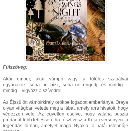
Fülszöveg:
Akár ​ember, akár vámpír vagy, a túlélés szabályai
ugyanazok: soha ne bízz, soha ne engedj, és mindig –
mindig – vigyázz a szívedre!
Az Éjszülött vámpírkirály örökbe fogadott emberlánya, Oraya
olyan világban vetette meg a lábát, amely arra hivatott, hogy
végezzen vele. Az egyetlen esélye, hogy valaha puszta
prédánál több lehessen, ha részt vesz a Kejari versenyen: a
legendás tornán, amelyet maga Nyaxia, a halál istennője