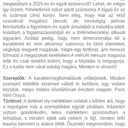
megtaláltam a 2025-ös év egyik kedvencét? Lehet, de mégis
így érzem. Hihetetlenül sokat adott számomra A kígyó és az
éj szárnyai című könyv. Nem elég, hogy már az első
szavaknál magához láncolt, de mindvégig aktívan
fenntartotta a figyelmem és egyik ámulatból a másikba ejtett.
Imádtam a fogalmazásmódját és a történetvezetési stílusát
egyaránt. Azáltal pedig, hogy nem dimenzionálja túl a
karaktereit és nem alkalmaz sablonos és túlzó elemeket,
végképp megvett magának. Végre egy történet, ami messze
túlmutat a megszokott kereteken! A mércét messze magasra
tette és csak remélni tudom, hogy a folytatás is megugorja.
Ez a tudás nem várat sokáig magára. Mentem is olvasni!
Szereplők:
A karaktermegformálások erőteljesek. Minden
szereplő többféle érzelmet váltott ki belőlem, egy voltam
közülük, mégis örökös kívülállónak éreztem magam. Pont,
mint Oraya.
Történet:
A történet oly mértékben ivódott a bőröm alá, hogy
a legvégére már a szereplőkkel együtt ziháltam. Képtelen
voltam gondolkodni, teles mértékben azonosultam a
leírtakkal, s minden ejtett seb nekem is fájt, minden lelki
trauma bennem is alakot öltött. Őszintén megmondom, hogy