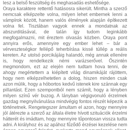
lesz a belső feszültség és meghasadás eshetősége.
Oraya karaktere rettentő hatásosra sikerült. Mintha a szerző
nemcsak elképzelte volna, milyen lehet embernek lenni a
vámpírok között, hanem valós élmények alapján építkezett
volna fel. Tisztában vagyok ennek a mondatnak az
abszurditásával, de talán így tudom leginkább
megfogalmazni, mit éreztem olvasás közben. Oraya pont
annyira erős, amennyire egy ember lehet – bár a
vérveszteségkor fellépő teherbírása kissé túllép a reális
kereten. Az utolsó porcikájáig halandó, még annak ellenére
is, hogy rendelkezik némi varázserővel. Őszintén
megmondom, ezt az elején nem tudtam hova tenni, de
ahogy megértettem a kiépített világ dinamikáját rájöttem,
hogy nem elképzelhetetlen a dolog, hiszen minden csak
azon múlik, hogy a hóbortos kedvű istenek kire szánnak egy
pillantást. Ezen szempontból nem számít, hogy a lényben
milyen színű vér buzog. A lányban végigvonuló érzelmek
gazdag megnyilvánulása mindvégig fontos részét képezik a
történetnek. Rengetegszer ámultam el azon, hogy mennyire
jól átérezte a szerző az általa életre hívott szituációk érzelmi
hátterét és imádtam, hogy mennyire tűpontosan vissza tudta
adni. A királyhoz és az apához fűződő érzései kezelése nem