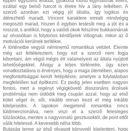
éppen egyszerű feladat, gyakorta mond egymásnak ellent,
ezáltal egy belső harcot is életre hív a lány lelkében. A
szerző azonban ezt végig jól tálalta, így logikus és
átérezhető maradt. Vincent karaktere emiatt mindvégig
megosztó marad, hiszen ő egyben testesíti meg a jót és a
rosszat, s anélkül, hogy a valódi okok felszínre bukkannának
az olvasóban is folytonos kérdőjelek villognak, mikor az ő
motivációi kerülnek terítékre.
A történetbe vegyül néminemű romantikus vetület. Eleinte
még azt feltételeztem, hogy ezt a szerző nem fogja
kibontani, ám végül mégis élt valamelyest az általa nyújtott
lehetőségekkel. Ahogy a teljes történetre, úgy ezen
vonatkoztatásra is érvényes, hogy a maga ütemében, alapos
megfontoltsággal került felépítésre, amelyre a folytatásban
megfelelően tud építkezni. Ez pedig jelen esetben nagyon
fontos, mert a regényt végigkövető disszonáns érzések
problémája nem oldódik meg csupán azzal, hogy az első
kötet véget ér, sőt, inkább onnan kezd el még inkább
kiteljesedni. A lapokon megjelenő romantika nincs
túldimenzionálva, nem viszi el a szerző felesleges
túlzásokba, mentes a nagyvonalú gesztusoktól, de pont ettől
válik hitelessé. A kevesebb néha több.
Butaság lenne az első olvasott könyvnél kijelenteni, hogy