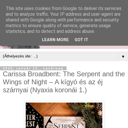
This site uses cookies from Google to deliver its services
and to analyze traffic. Your IP address and user-agent are
shared with Google along with performance and security
metrics to ensure quality of service, generate usage
statistics, and to detect and address abuse.
LEARN MORE
GOT IT
▼
2025. január 12., vasárnap
Carissa Broadbent: The ​Serpent and the
Wings of Night – A kígyó és az éj
szárnyai (Nyaxia koronái 1.)