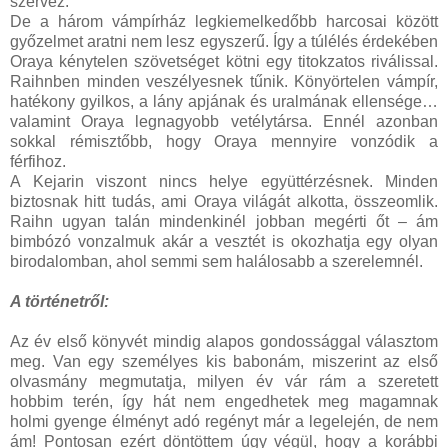
szervez.
De a három vámpírház legkiemelkedőbb harcosai között
győzelmet aratni nem lesz egyszerű. Így a túlélés érdekében
Oraya kénytelen szövetséget kötni egy titokzatos riválissal.
Raihnben minden veszélyesnek tűnik. Könyörtelen vámpír,
hatékony gyilkos, a lány apjának és uralmának ellensége…
valamint Oraya legnagyobb vetélytársa. Ennél azonban
sokkal rémisztőbb, hogy Oraya mennyire vonzódik a
férfihoz.
A Kejarin viszont nincs helye együttérzésnek. Minden
biztosnak hitt tudás, ami Oraya világát alkotta, összeomlik.
Raihn ugyan talán mindenkinél jobban megérti őt – ám
bimbózó vonzalmuk akár a vesztét is okozhatja egy olyan
birodalomban, ahol semmi sem halálosabb a szerelemnél.
A történetről:
Az év első könyvét mindig alapos gondossággal választom
meg. Van egy személyes kis babonám, miszerint az első
olvasmány megmutatja, milyen év vár rám a szeretett
hobbim terén, így hát nem engedhetek meg magamnak
holmi gyenge élményt adó regényt már a legelején, de nem
ám! Pontosan ezért döntöttem úgy végül, hogy a korábbi