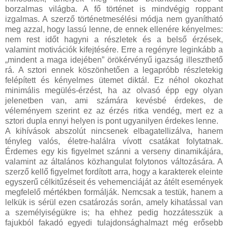
borzalmas világba. A fő történet is mindvégig roppant
izgalmas. A szerző történetmesélési módja nem gyanítható
meg azzal, hogy lassú lenne, de ennek ellenére kényelmes:
nem rest időt hagyni a részletek és a belső érzések,
valamint motivációk kifejtésére. Erre a regényre leginkább a
„mindent a maga idejében” örökérvényű igazság illeszthető
rá. A sztori ennek köszönhetően a legapróbb részletekig
felépített és kényelmes ütemet diktál. Ez néhol okozhat
minimális megülés-érzést, ha az olvasó épp egy olyan
jelenetben van, ami számára kevésbé érdekes, de
véleményem szerint ez az érzés ritka vendég, mert ez a
sztori dupla ennyi helyen is pont ugyanilyen érdekes lenne.
A kihívások abszolút nincsenek elbagatellizálva, hanem
tényleg valós, életre-halálra vívott csatákat folytatnak.
Érdemes egy kis figyelmet szánni a verseny dinamikájára,
valamint az általános közhangulat folytonos változására. A
szerző kellő figyelmet fordított arra, hogy a karakterek eleinte
egyszerű célkitűzéseit és vehemenciáját az átélt események
megfelelő mértékben formálják. Nemcsak a testük, hanem a
lelkük is sérül ezen csatározás során, amely kihatással van
a személyiségükre is; ha ehhez pedig hozzátesszük a
fajukból fakadó egyedi tulajdonsághalmazt még erősebb