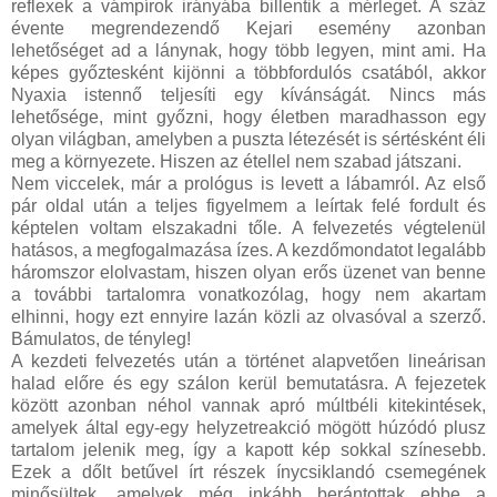
reflexek a vámpírok irányába billentik a mérleget. A száz
évente megrendezendő Kejari esemény azonban
lehetőséget ad a lánynak, hogy több legyen, mint ami. Ha
képes győztesként kijönni a többfordulós csatából, akkor
Nyaxia istennő teljesíti egy kívánságát. Nincs más
lehetősége, mint győzni, hogy életben maradhasson egy
olyan világban, amelyben a puszta létezését is sértésként éli
meg a környezete. Hiszen az étellel nem szabad játszani.
Nem viccelek, már a prológus is levett a lábamról. Az első
pár oldal után a teljes figyelmem a leírtak felé fordult és
képtelen voltam elszakadni tőle. A felvezetés végtelenül
hatásos, a megfogalmazása ízes. A kezdőmondatot legalább
háromszor elolvastam, hiszen olyan erős üzenet van benne
a további tartalomra vonatkozólag, hogy nem akartam
elhinni, hogy ezt ennyire lazán közli az olvasóval a szerző.
Bámulatos, de tényleg!
A kezdeti felvezetés után a történet alapvetően lineárisan
halad előre és egy szálon kerül bemutatásra. A fejezetek
között azonban néhol vannak apró múltbéli kitekintések,
amelyek által egy-egy helyzetreakció mögött húzódó plusz
tartalom jelenik meg, így a kapott kép sokkal színesebb.
Ezek a dőlt betűvel írt részek ínycsiklandó csemegének
minősültek, amelyek még inkább berántottak ebbe a