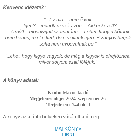
Kedvenc idézetek:
"– Ez ma… nem ő volt.
– Igen? – mondtam szárazon. – Akkor ki volt?
– A múlt – mosolygott szomorúan. – Lehet, hogy a bőrünk
nem heges, mint a tiéd, de a szívünk igen. Bizonyos hegek
soha nem gyógyulnak be.
"
"Lehet, hogy kígyó vagyok, de még a kígyók is elrejtőznek,
mikor sólyom száll föléjük.
"
A könyv adatai:
Kiadó:
Maxim kiadó
Megjelenés ideje:
2024. szeptember 26.
Terjedelem
: 544
oldal
A könyv az alábbi helyeken vásárolható meg:
MAI KÖNYV
LIBRI