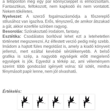
a tetőponton még egy pár könnycseppet is elmorzsoltam.
Fantasztikus, felfokozott, nem kapkodó és nem vontatott.
Nekem tökéletes.
Nyelvezet:
A szerző fogalmazásmódja a főszereplő
stílusához van igazítva. Erős, tényszerű, de amikor átszakad
a gát, akkor ezerféle színben ragyog.
Besorolás:
Szórakoztató irodalom, fantasy.
Esztétika:
Csodálatos borítóval lehet ezt a letehetetlen
történetet megszerezni. Az élfestett verzió pedig még szebb.
Imádom a hajtott füles megoldást is, amely a kiadó könyveit
jellemzi, mert ezáltal kevésbé sérülékenyebb. A belső
grafika is szép, a nagyobb egységek előtt megjelenő
egységek is jók. Egyedül a térkép az, ami véleményem
szerint több gondozást igényelt volna: túl sötét, mintha
fénymásolt papír lenne, nem jól olvasható.
Értékelés: