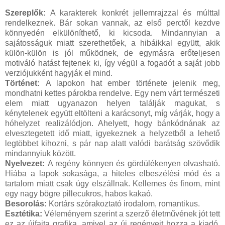
Szereplők:
A karakterek konkrét jellemrajzzal és múlttal
rendelkeznek. Bár sokan vannak, az első perctől kezdve
könnyedén elkülöníthető, ki kicsoda. Mindannyian a
sajátosságuk miatt szerethetőek, a hibáikkal együtt, akik
külön-külön is jól működnek, de egymásra erőteljesen
motiváló hatást fejtenek ki, így végül a fogadót a saját jobb
verziójukként hagyják el mind.
Történet:
A lapokon hat ember története jelenik meg,
mondhatni kettes párokba rendelve. Egy nem várt természeti
elem miatt ugyanazon helyen találják magukat, s
kénytelenek együtt eltölteni a karácsonyt, míg várják, hogy a
hóhelyzet realizálódjon. Ahelyett, hogy bánkódnának az
elvesztegetett idő miatt, igyekeznek a helyzetből a lehető
legtöbbet kihozni, s pár nap alatt valódi barátság szövődik
mindannyiuk között.
Nyelvezet:
A regény könnyen és gördülékenyen olvasható.
Hiába a lapok sokasága, a hiteles elbeszélési mód és a
tartalom miatt csak úgy elszállnak. Kellemes és finom, mint
egy nagy bögre pillecukros, habos kakaó.
Besorolás:
Kortárs szórakoztató irodalom, romantikus.
Esztétika:
Véleményem szerint a szerző életművének jót tett
ez az újfajta grafika, amivel az új regényeit hozza a kiadó.