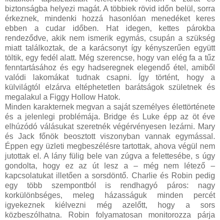
biztonságba helyezi magát. A többiek rövid időn belül, sorra
érkeznek, mindenki hozzá hasonlóan menedéket keres
ebben a cudar időben. Hat idegen, kettes párokba
rendeződve, akik nem ismerik egymás, csupán a szükség
miatt találkoztak, de a karácsonyt így kényszerűen együtt
töltik, egy fedél alatt. Még szerencse, hogy van elég fa a tűz
fenntartásához és egy hadseregnek elegendő étel, amiből
valódi lakomákat tudnak csapni. Így történt, hogy a
külvilágtól elzárva eltéphetetlen barátságok születnek és
megalakul a Figgy Hollow Hatok.
Minden karakternek megvan a saját személyes élettörténete
és a jelenlegi problémája. Bridge és Luke épp az öt éve
elhúzódó válásukat szeretnék végérvényesen lezárni. Mary
és Jack főnök beosztott viszonyban vannak egymással.
Éppen egy üzleti megbeszélésre tartottak, ahova végül nem
jutottak el. A lány fülig bele van zúgva a felettesébe, s úgy
gondolta, hogy ez az út lesz a – még nem létező –
kapcsolatukat illetően a sorsdöntő. Charlie és Robin pedig
egy több szempontból is rendhagyó páros: nagy
korkülönbséges, meleg házasságuk minden percét
igyekeznek kiélvezni még azelőtt, hogy a sors
közbeszólhatna. Robin folyamatosan monitorozza párja