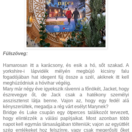
Fülszöveg:
Hamarosan ​itt a karácsony, és esik a hó, sőt szakad. A
yorkshire-i lápvidék mélyén megbújó kicsiny falu
fogadójában hat idegent fúj össze a szél, akiknek itt kell
meghúzódniuk a hóvihar végéig.
Mary már négy éve igyekszik rávenni a főnökét, Jacket, hogy
észrevegye őt, de Jack csak a hatékony személyi
asszisztenst látja benne. Vajon az, hogy egy fedél alá
kényszerültek, megadja a rég várt esélyt Marynek?
Bridge és Luke csupán egy ötperces találkozót tervezett,
hogy elintézzék a válási papírjaikat. Most azonban több
napot kell egymás társaságában tölteniük; vajon az együttlét
szép emlékeket hoz felszínre, vagy csak megerősíti őket