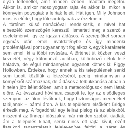
olyan történettel, amit minden ízében imádtam megélni.
Akkor is, amikor mosolyogtam rajta és akkor is, mikor a
könnyeim potyogtak a leírtak felett. Hát igen, Milly Johnson
most is elérte, hogy túlcsorduljanak az érzelmeim.
A történet külső narrációval rendelkezik, s mivel hat
elbeszélő szemszögén keresztül ismerteti meg a szerző a
cselekményt, így ez igazán áldásos. A szereplőket sorban
egymás után emeli rivaldafénybe és így mindenki
problémájával pont ugyanannyit foglalkozik, egyik karakterét
sem emeli ki a többi rovására. A történet út közben veszi
kezdetét, négy különböző autóban, különböző célok felé
haladva, de végül mindannyian ugyanott kötnek ki: Figgy
Hollowban. Érdekes, hogy ennek a kis településnek senki
sem tudott közülük a létezéséről, pedig mindannyian a
környékről származnak, de áldásos a felbukkanása abban a
hirtelen jött ítéletidőben, amit a meteorológusok nem láttak
előre. Az évszázad hóvihara csapott le, így az elsődleges
szempont az úton lévőknek, hogy biztonságos menedéket
találjanak – bármi áron. A kis településre elsőként Bridge
érkezik meg. A fogadónál egy felirat pislog rá az ablakból,
miszerint az ünnepi időszakra már minden szobát kiadtak,
ám a település kihalt, senki nincs ott rajta kívül, ezért
fiatalkori tapasztalatait felelevenítve feltöri a zárat és