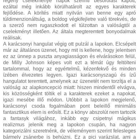
regény cselekménye napok szerinti besorolást kapott,
ezáltal még inkább körülhatárolt az egyes karakterek
fejlődése. A körítés miatt nyilván van benne egy apró
túldimenzionáltság, a boldog végkifejletre való törekvés, de
a szerző nem rugaszkodott el túlzottan a valóságtól a
cselekményt illetően. Az általa megteremtett bonyodalmak
reálisak.
A karácsonyi hangulat végig ott pulzál a lapokon. Elcsépelt
már az általános üzenet, hogy mit is kellene, hogy jelentsen
ez az ünnep a puszta anyagiasságon és elvárásokon felül,
de Milly Johnson képes volt ezt a témát úgy feltölteni
tartalommal, hogy az egyértelmű, kézenfekvő és minden
ízében élvezetes legyen. Igazi karácsonyszagú és ízű
hangulatot teremtett, amelynek az üzenetét nem torzítja el a
valóság az alapkoncepció miatt: hiszen mindentől elvágva,
kis közösségként töltik el a karakterek ezeket a napokat,
igazi mesébe illő módon. Utóbbit a lapokon megjelenő,
karácsonyi csoda fogalmában pont beleillő minimális
fantasztikus elem is erősíti. Ez a könyv abszolút nem tartozik
a fantasyk világához, inkább egy csipetnyi mágikus
realizmus jelenik meg a lapokon csupán, ha nagyon
kategorizálni szeretnénk, de véleményem szerint felesleges
bármely zsánerbe is behúzni. Ez a pici varázslat, ami a