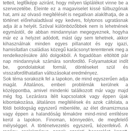
tetteit, legfőképp aziránt, hogy milyen táplálékot vinne be a
szervezetébe. Eleinte ez a magaviselet kissé túlbuzgónak
hat, ami az olvasó megítélését is negatívan alakíthatja, de a
történet előrehaladtával egy kedves, folytonos ugratásnak
adja át a helyét. Szóval különbözőbbek nem is lehetnének
egymástól, de abban mindannyian megegyeznek, hogyha
már ez a helyzet adódott, mást úgy sem tehetnek, akkor
kihasználnak minden egyes pillanatot és egy igazi,
hamisítatlan családias közegű karácsonyt teremtenek meg a
rendelkezésükre álló dolgokból. A fogadóban eltöltött pár
nap mindannyiuk számára sorsfordító. Folyamatokat indít
be, gondolatokat formál, döntéseket szül és
visszafordíthatatlan változásokat eredményez.
Sok téma sorakozik fel a lapokon, de mind egyszerűen adja
magát. Általános, emberi problémák kerülnek a
középpontba, amivel mindenki találkozott már vagy majd
még fog. Lezárásra ítélt kapcsolatok vagy éppen újak
kibontakozása, általános megítélések és azok cáfolata, a
földi boldogság egyszerű mibenléte, az élet dinamizmusa
vagy éppen a halandóság témaköre mind-mind említésre
kerül a lapokon. Finoman, könnyedén, de megfelelő
mélységgel. A történetvezetés egyszerű, kézenfekvő. A