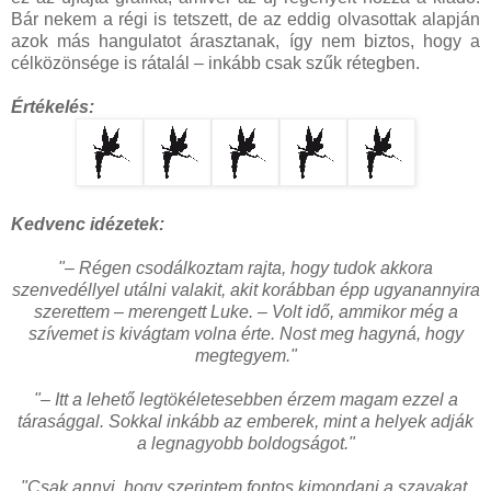
Bár nekem a régi is tetszett, de az eddig olvasottak alapján
azok más hangulatot árasztanak, így nem biztos, hogy a
célközönsége is rátalál – inkább csak szűk rétegben.
Értékelés:
Kedvenc idézetek:
"– Régen csodálkoztam rajta, hogy tudok akkora
szenvedéllyel utálni valakit, akit korábban épp ugyanannyira
szerettem – merengett Luke. – Volt idő, ammikor még a
szívemet is kivágtam volna érte. Nost meg hagyná, hogy
megtegyem."
"– Itt a lehető legtökéletesebben érzem magam ezzel a
tárasággal. Sokkal inkább az emberek, mint a helyek adják
a legnagyobb boldogságot."
"Csak annyi, hogy szerintem fontos kimondani a szavakat,