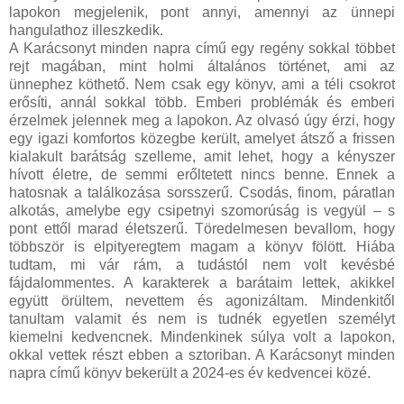
lapokon megjelenik, pont annyi, amennyi az ünnepi
hangulathoz illeszkedik.
A Karácsonyt minden napra című egy regény sokkal többet
rejt magában, mint holmi általános történet, ami az
ünnephez köthető. Nem csak egy könyv, ami a téli csokrot
erősíti, annál sokkal több. Emberi problémák és emberi
érzelmek jelennek meg a lapokon. Az olvasó úgy érzi, hogy
egy igazi komfortos közegbe került, amelyet átsző a frissen
kialakult barátság szelleme, amit lehet, hogy a kényszer
hívott életre, de semmi erőltetett nincs benne. Ennek a
hatosnak a találkozása sorsszerű. Csodás, finom, páratlan
alkotás, amelybe egy csipetnyi szomorúság is vegyül – s
pont ettől marad életszerű. Töredelmesen bevallom, hogy
többször is elpityeregtem magam a könyv fölött. Hiába
tudtam, mi vár rám, a tudástól nem volt kevésbé
fájdalommentes. A karakterek a barátaim lettek, akikkel
együtt örültem, nevettem és agonizáltam. Mindenkitől
tanultam valamit és nem is tudnék egyetlen személyt
kiemelni kedvencnek. Mindenkinek súlya volt a lapokon,
okkal vettek részt ebben a sztoriban. A Karácsonyt minden
napra című könyv bekerült a 2024-es év kedvencei közé.