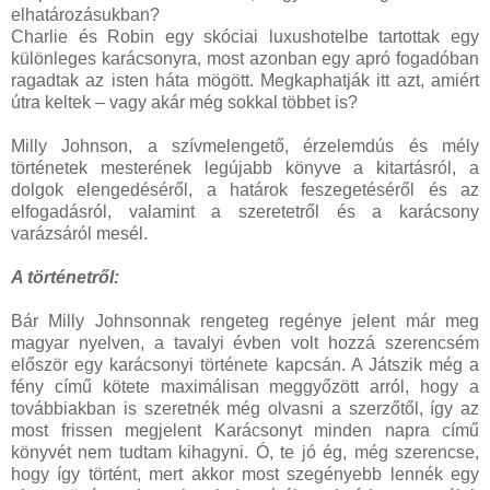
elhatározásukban?
Charlie és Robin egy skóciai luxushotelbe tartottak egy
különleges karácsonyra, most azonban egy apró fogadóban
ragadtak az isten háta mögött. Megkaphatják itt azt, amiért
útra keltek – vagy akár még sokkal többet is?
Milly Johnson, a szívmelengető, érzelemdús és mély
történetek mesterének legújabb könyve a kitartásról, a
dolgok elengedéséről, a határok feszegetéséről és az
elfogadásról, valamint a szeretetről és a karácsony
varázsáról mesél.
A történetről:
Bár Milly Johnsonnak rengeteg regénye jelent már meg
magyar nyelven, a tavalyi évben volt hozzá szerencsém
először egy karácsonyi története kapcsán. A Játszik még a
fény című kötete maximálisan meggyőzött arról, hogy a
továbbiakban is szeretnék még olvasni a szerzőtől, így az
most frissen megjelent Karácsonyt minden napra című
könyvét nem tudtam kihagyni. Ó, te jó ég, még szerencse,
hogy így történt, mert akkor most szegényebb lennék egy