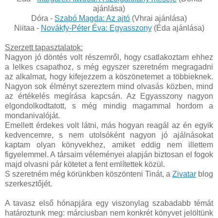
ajánlása)
Dóra -
Szabó Magda: Az ajtó
(Vhrai ajánlása)
Niitaa -
Novákfy-Péter Éva: Egyasszony
(Éda ajánlása)
Szerzett tapasztalatok:
Nagyon jó döntés volt részemről, hogy csatlakoztam ehhez
a lelkes csapathoz, s még egyszer szeretném megragadni
az alkalmat, hogy kifejezzem a köszönetemet a többieknek.
Nagyon sok élményt szereztem mind olvasás közben, mind
az értékelés megírása kapcsán. Az Egyasszony nagyon
elgondolkodtatott, s még mindig magammal hordom a
mondanivalóját.
Emellett érdekes volt látni, más hogyan reagál az én egyik
kedvencemre, s nem utolsóként nagyon jó ajálnásokat
kaptam olyan könyvekhez, amiket eddig nem illettem
figyelemmel. A társaim véleményei alapján biztosan el fogok
majd olvasni pár kötetet a fent említettek közül.
S szeretném még körünkben köszönteni Tinát, a
Zivatar
blog
szerkesztőjét.
A tavasz első hónapjára egy viszonylag szabadabb témát
határoztunk meg: márciusban nem konkrét könyvet jelöltünk