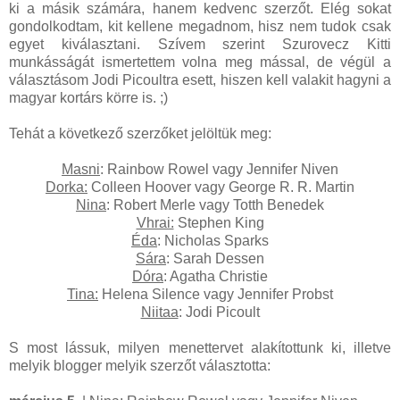
ki a másik számára, hanem kedvenc szerzőt. Elég sokat
gondolkodtam, kit kellene megadnom, hisz nem tudok csak
egyet kiválasztani. Szívem szerint Szurovecz Kitti
munkásságát ismertettem volna meg mással, de végül a
választásom Jodi Picoultra esett, hiszen kell valakit hagyni a
magyar kortárs körre is. ;)
Tehát a következő szerzőket jelöltük meg:
Masni
: Rainbow Rowel vagy Jennifer Niven
Dorka:
Colleen Hoover vagy George R. R. Martin
Nina
: Robert Merle vagy Totth Benedek
Vhrai:
Stephen King
Éda
: Nicholas Sparks
Sára
: Sarah Dessen
Dóra
: Agatha Christie
Tina:
Helena Silence vagy Jennifer Probst
Niitaa
: Jodi Picoult
S most lássuk, milyen menettervet alakítottunk ki, illetve
melyik blogger melyik szerzőt választotta: