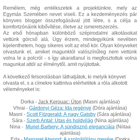
Remélem, még emlékszetek a projektünkre, mely az
Egymás Szemében nevet viseli. Ez a kezdeményezés pár
könyves blogger összefogásával jött létre, s a célja a
komfortzónáink kibővítése, illetve az ismeretszerzés.
Az első hónapban különböző szépirodalmi alkotásokat
vettünk górcső alá. Úgy érzem, mindegyikünk nevében
kijelenthetem, hogy sikeres volt az első kör. Olyan könyveket
olvastunk el, amiket magunktól valószínűleg nem vettünk
volna le a polcról - s így akaratlanul is megfosztottuk volna
magunkat attól az élménytől, amit nyújtottak.
A következő felsorolásban láthatjátok, ki melyik könyvet
olvasta el, s a címekre kattintva elérhetitek a róla alkotott
véleményeket is:
Dorka -
Jack Kerouac: Úton
(Masni ajánlása)
Vhrai -
Gárdonyi Géza: Ida regénye
(Dóra ajánlása)
Masni -
Scott Fitzgerald: A nagy Gatsby
(Sára ajánlása)
Sára -
Szerb Antal: Utas ​és holdvilág
(Nina ajánlása)
Nina -
Muriel Barbery: A sündisznó eleganciája
(Niitaa
ajánlása)
Eda -
Margaret Atwood: A szolgálólány meséje
(Dorka