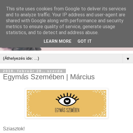
This site uses cookies from Google to deliver its services
and to analyze traffic. Your IP address and user-agent are
shared with Google along with performance and security
metrics to ensure quality of service, generate usage
statistics, and to detect and address abuse.
LEARN MORE
GOT IT
▼
2018. február 28., szerda
Egymás Szemében | Március
Sziasztok!