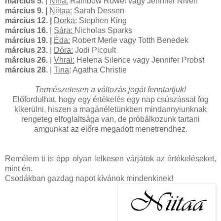
március 5.
 | 
Nina:
Rainbow Rowel vagy Jennifer Niven
március 9.
 | 
Niitaa:
Sarah Dessen
március 12.
 | 
Dorka:
Stephen King
március 16.
 | 
Sára:
Nicholas Sparks
március 19.
 | 
Éda
:
Robert Merle vagy Totth Benedek
március 23.
 | 
Dóra:
Jodi Picoult
március 26.
 | 
Vhrai:
Helena Silence vagy Jennifer Probst
március 28.
 | 
Tina
:
Agatha Christie
Természetesen a változás jogát fenntartjuk!
Előfordulhat, hogy egy értékelés egy nap csúszással fog
kikerülni, hiszen a magánéletünkben mindannyiunknak
rengeteg elfoglaltsága van, de próbálkozunk tartani
amgunkat az előre megadott menetrendhez.
Remélem ti is épp olyan lelkesen várjátok az értékeléseket,
mint én.
Csodákban gazdag napot kívánok mindenkinek!